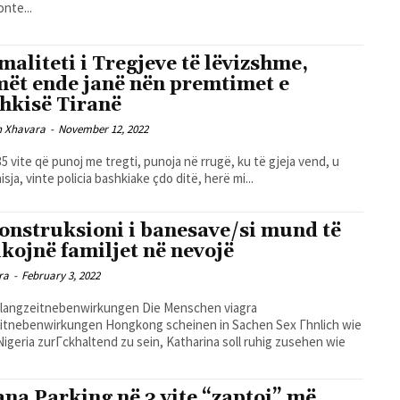
nte...
maliteti i Tregjeve të lëvizshme,
ët ende janë nën premtimet e
hkisë Tiranë
n Xhavara
-
November 12, 2022
5 vite që punoj me tregti, punoja në rrugë, ku të gjeja vend, u
hisja, vinte policia bashkiake çdo ditë, herë mi...
onstruksioni i banesave/si mund të
ikojnë familjet në nevojë
ra
-
February 3, 2022
 langzeitnebenwirkungen Die Menschen viagra
itnebenwirkungen Hongkong scheinen in Sachen Sex Гhnlich wie
 Nigeria zurГckhaltend zu sein, Katharina soll ruhig zusehen wie
ana Parking në 3 vite “zaptoi” më