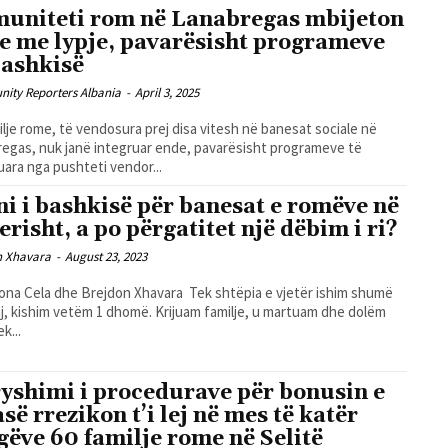
uniteti rom në Lanabregas mbijeton
e me lypje, pavarësisht programeve
Bashkisë
ity Reporters Albania
-
April 3, 2025
ilje rome, të vendosura prej disa vitesh në banesat sociale në
egas, nuk janë integruar ende, pavarësisht programeve të
ara nga pushteti vendor...
ni i bashkisë për banesat e romëve në
erisht, a po përgatitet një dëbim i ri?
n Xhavara
-
August 23, 2023
ela dhe Brejdon Xhavara Tek shtëpia e vjetër ishim shumë
j, kishim vetëm 1 dhomë. Krijuam familje, u martuam dhe dolëm
k...
yshimi i procedurave për bonusin e
asë rrezikon t’i lej në mes të katër
gëve 60 familje rome në Selitë