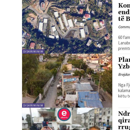
Kom
end
të 
Commun
60 fam
Lanabr
premtu
DISKRIMINIM
Pla
Yzb
Brejdo
Nga Fjona C
kalama
këtu te
DISKRIMINIM
Ndr
qir
rru