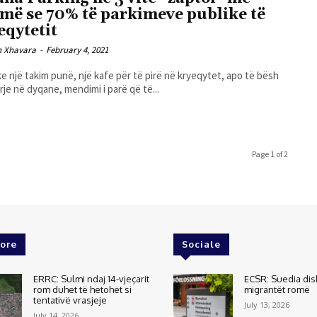
më se 70% të parkimeve publike të
eqytetit
n Xhavara
-
February 4, 2021
e një takim punë, një kafe për të pirë në kryeqytet, apo të bësh
erje në dyqane, mendimi i parë që të...
Page 1 of 2
ore
Sociale
ERRC: Sulmi ndaj 14-vjeçarit
ECSR: Suedia dis
rom duhet të hetohet si
migrantët romë
tentativë vrasjeje
July 13, 2026
July 14, 2026