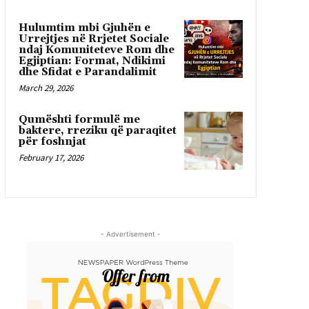
Hulumtim mbi Gjuhën e
Urrejtjes në Rrjetet Sociale
ndaj Komuniteteve Rom dhe
Egjiptian: Format, Ndikimi
dhe Sfidat e Parandalimit
March 29, 2026
Qumështi formulë me
baktere, rreziku që paraqitet
për foshnjat
February 17, 2026
- Advertisement -