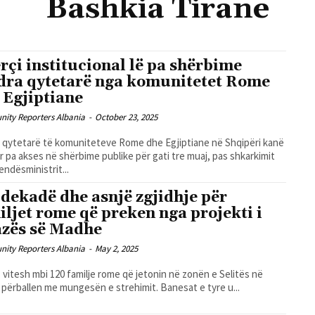
Bashkia Tirane
rçi institucional lë pa shërbime
dra qytetarë nga komunitetet Rome
 Egjiptiane
ity Reporters Albania
-
October 23, 2025
 qytetarë të komuniteteve Rome dhe Egjiptiane në Shqipëri kanë
 pa akses në shërbime publike për gati tre muaj, pas shkarkimit
endësministrit...
 dekadë dhe asnjë zgjidhje për
iljet rome që preken nga projekti i
zës së Madhe
ity Reporters Albania
-
May 2, 2025
1 vitesh mbi 120 familje rome që jetonin në zonën e Selitës në
 përballen me mungesën e strehimit. Banesat e tyre u...