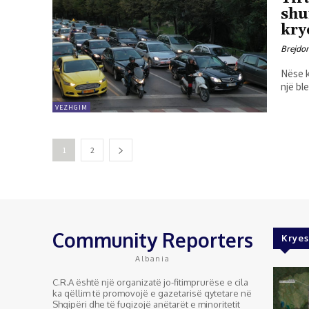
shu
kry
Brejdo
Nëse k
një bl
VEZHGIM
1
2
Community Reporters
Kryes
Albania
C.R.A është një organizatë jo-fitimprurëse e cila
ka qëllim të promovojë e gazetarisë qytetare në
Shqipëri dhe të fuqizojë anëtarët e minoritetit