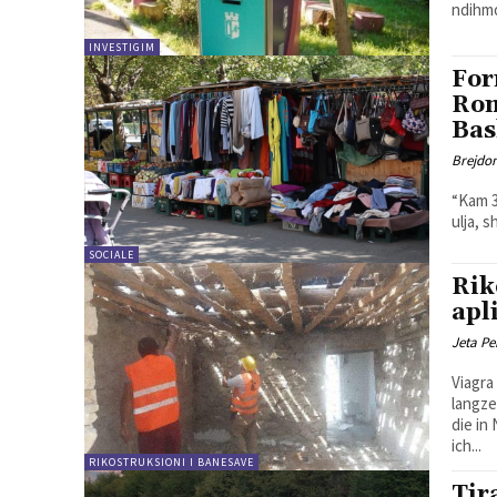
ndihmo
INVESTIGIM
For
Rom
Bas
Brejdo
“Kam 3
ulja, s
SOCIALE
Rik
apl
Jeta Pe
Viagra
langze
die in
ich...
RIKOSTRUKSIONI I BANESAVE
Tir