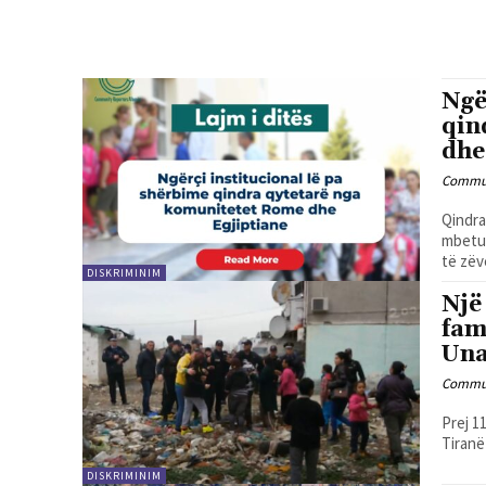
Ngë
qin
dhe
Commun
Qindra
mbetur
të zëv
DISKRIMINIM
Një
fam
Una
Commun
Prej 1
Tiranë
DISKRIMINIM