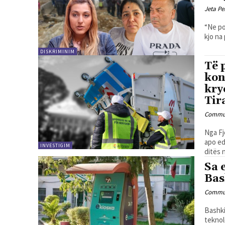
Jeta Pe
“Ne po
kjo na
DISKRIMINIM
Të 
kon
kry
Tir
Commun
Nga Fjona Çela Ata i shohim k
apo ed
INVESTIGIM
ditës n
Sa 
Bas
Commun
Bashki
teknol