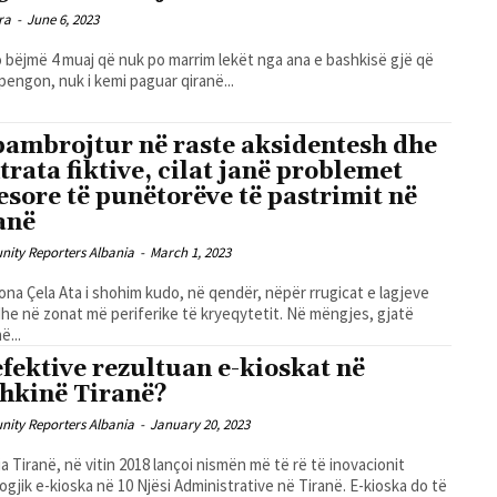
ra
-
June 6, 2023
 bëjmë 4 muaj që nuk po marrim lekët nga ana e bashkisë gjë që
 pengon, nuk i kemi paguar qiranë...
pambrojtur në raste aksidentesh dhe
trata fiktive, cilat janë problemet
esore të punëtorëve të pastrimit në
anë
ity Reporters Albania
-
March 1, 2023
udo, në qendër, nëpër rrugicat e lagjeve
he në zonat më periferike të kryeqytetit. Në mëngjes, gjatë
ë...
efektive rezultuan e-kioskat në
hkinë Tiranë?
ity Reporters Albania
-
January 20, 2023
a Tiranë, në vitin 2018 lançoi nismën më të rë të inovacionit
ogjik e-kioska në 10 Njësi Administrative në Tiranë. E-kioska do të