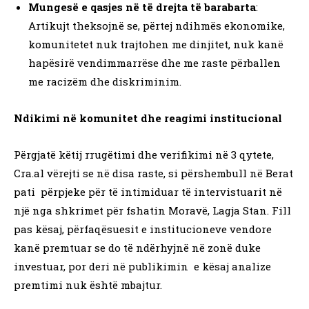
Mungesë e qasjes në të drejta të barabarta
:
Artikujt theksojnë se, përtej ndihmës ekonomike,
komunitetet nuk trajtohen me dinjitet, nuk kanë
hapësirë vendimmarrëse dhe me raste përballen
me racizëm dhe diskriminim.
Ndikimi në komunitet dhe reagimi institucional
Përgjatë këtij rrugëtimi dhe verifikimi në 3 qytete,
Cra.al vërejti se në disa raste, si përshembull në Berat
pati përpjeke për të intimiduar të intervistuarit në
një nga shkrimet për fshatin Moravë, Lagja Stan. Fill
pas kësaj, përfaqësuesit e institucioneve vendore
kanë premtuar se do të ndërhyjnë në zonë duke
investuar, por deri në publikimin e kësaj analize
premtimi nuk është mbajtur.