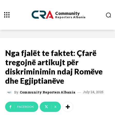
Community
Reporters
Albania
Nga fjalët te faktet: Çfarë
tregojnë artikujt për
diskriminimin ndaj Romëve
dhe Egjiptianëve
July 24, 2025
By
Community Reporters Albania
FACEBOOK
X