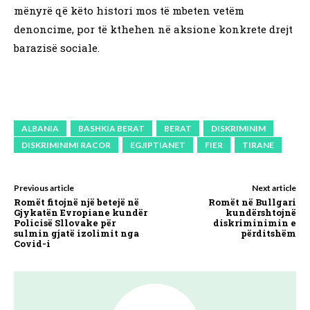
mënyrë që këto histori mos të mbeten vetëm
denoncime, por të kthehen në aksione konkrete drejt
barazisë sociale.
ALBANIA
BASHKIA BERAT
BERAT
DISKRIMINIM
DISKRIMINIMI RACOR
EGJIPTIANET
FIER
TIRANE
Previous article
Next article
Romët fitojnë një betejë në
Romët në Bullgari
Gjykatën Evropiane kundër
kundërshtojnë
Policisë Sllovake për
diskriminimin e
sulmin gjatë izolimit nga
përditshëm
Covid-i