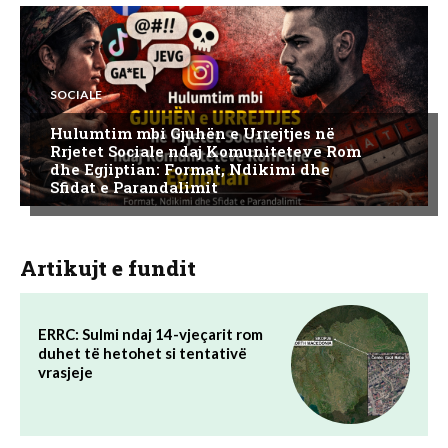
SOCIALE
Hulumtim mbi Gjuhën e Urrejtjes në
Rrjetet Sociale ndaj Komuniteteve Rom
dhe Egjiptian: Format, Ndikimi dhe
Sfidat e Parandalimit
Artikujt e fundit
ERRC: Sulmi ndaj 14-vjeçarit rom
duhet të hetohet si tentativë
vrasjeje