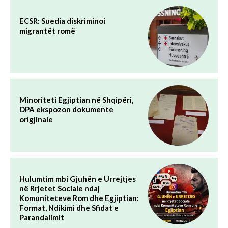
ECSR: Suedia diskriminoi
migrantët romë
Minoriteti Egjiptian në Shqipëri,
DPA ekspozon dokumente
origjinale
Hulumtim mbi Gjuhën e Urrejtjes
në Rrjetet Sociale ndaj
Komuniteteve Rom dhe Egjiptian:
Format, Ndikimi dhe Sfidat e
Parandalimit