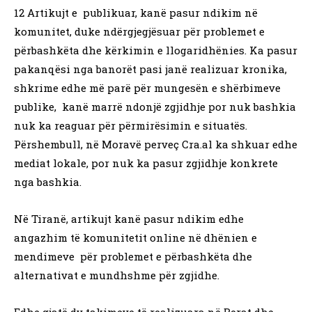
12 Artikujt e publikuar, kanë pasur ndikim në
komunitet, duke ndërgjegjësuar për problemet e
përbashkëta dhe kërkimin e llogaridhënies. Ka pasur
pakanqësi nga banorët pasi janë realizuar kronika,
shkrime edhe më parë për mungesën e shërbimeve
publike, kanë marrë ndonjë zgjidhje por nuk bashkia
nuk ka reaguar për përmirësimin e situatës.
Përshembull, në Moravë perveç Cra.al ka shkuar edhe
mediat lokale, por nuk ka pasur zgjidhje konkrete
nga bashkia.
Në Tiranë, artikujt kanë pasur ndikim edhe
angazhim të komunitetit online në dhënien e
mendimeve për problemet e përbashkëta dhe
alternativat e mundhshme për zgjidhe.