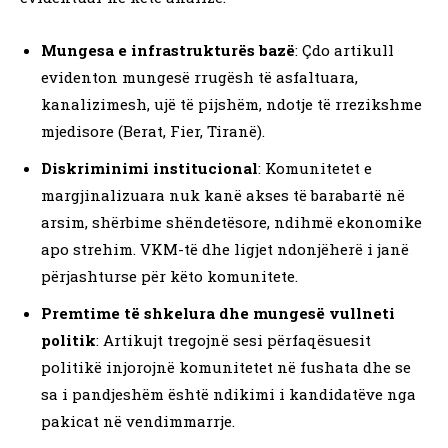
Mungesa e infrastrukturës bazë
: Çdo artikull
evidenton mungesë rrugësh të asfaltuara,
kanalizimesh, ujë të pijshëm, ndotje të rrezikshme
mjedisore (Berat, Fier, Tiranë).
Diskriminimi institucional
: Komunitetet e
margjinalizuara nuk kanë akses të barabartë në
arsim, shërbime shëndetësore, ndihmë ekonomike
apo strehim. VKM-të dhe ligjet ndonjëherë i janë
përjashturse për këto komunitete.
Premtime të shkelura dhe mungesë vullneti
politik
: Artikujt tregojnë sesi përfaqësuesit
politikë injorojnë komunitetet në fushata dhe se
sa i pandjeshëm është ndikimi i kandidatëve nga
pakicat në vendimmarrje.