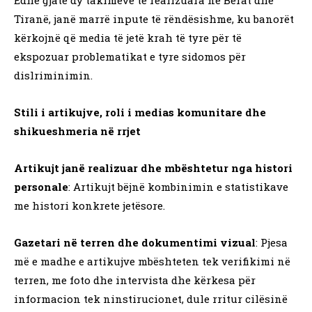
Edhe gjatë dy takimeve të realizuara në Berat dhe
Tiranë, janë marrë inpute të rëndësishme, ku banorët
kërkojnë që media të jetë krah të tyre për të
ekspozuar problematikat e tyre sidomos për
dislriminimin.
Stili i artikujve, roli i medias komunitare dhe
shikueshmeria në rrjet
Artikujt janë realizuar dhe mbështetur nga histori
personale
: Artikujt bëjnë kombinimin e statistikave
me histori konkrete jetësore.
Gazetari në terren dhe dokumentimi vizual
: Pjesa
më e madhe e artikujve mbështeten tek verifikimi në
terren, me foto dhe intervista dhe kërkesa për
informacion tek ninstirucionet, dule rritur cilësinë