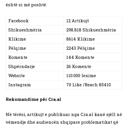
është si më poshtë:
Facebook
12 Artikujt
Shikueshmëria
298.818 Shikueshmëria
Klikime
8614 Klikime
Pëlqime
2243 Pëlqime
Komente
144 Komente
Shpërndarje
26 Komente
Website
110.000 lexime
Instagram
70 Like /Reach 85410
Rekomandime për Cra.al
Në tërësi, artikujt e publikuar nga Cra.al kanë sjëll në
vëmendje dhe audiencën shqipare problematikat që