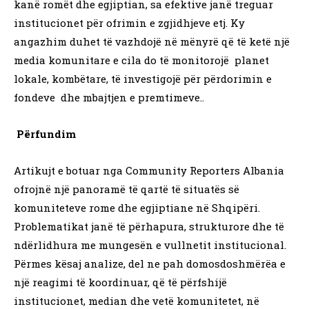
kanë romët dhe egjiptian, sa efektive janë treguar
institucionet për ofrimin e zgjidhjeve etj. Ky
angazhim duhet të vazhdojë në mënyrë që të ketë një
media komunitare e cila do të monitorojë planet
lokale, kombëtare, të investigojë për përdorimin e
fondeve dhe mbajtjen e premtimeve..
P
ërfundim
Artikujt e botuar nga Community Reporters Albania
ofrojnë një panoramë të qartë të situatës së
komuniteteve rome dhe egjiptiane në Shqipëri.
Problematikat janë të përhapura, strukturore dhe të
ndërlidhura me mungesën e vullnetit institucional.
Përmes kësaj analize, del ne pah domosdoshmërëa e
një reagimi të koordinuar, që të përfshijë
institucionet, median dhe vetë komunitetet, në