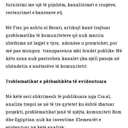
furnizimi me ujë të pijshëm, kanalizimet e rrugëve,
restaurimet e banesave etj.
Në Fier, po ashtu si Berati, artikujt kanë trajtuar
problematika të komuniteteve që nuk marrin
shërbime në lagjet e tyre, ndonëse u premtohet, por
më pas mungon transparenca mbi fondet publike. Në
këto zona nuk pastrohen kanalet çka sjell pasoja në
shëndetin e anëtarëve të komunitetit.
P
roblematikat e përbashkëta të evidentuara
Në këtë seri shkrimesh të publikuara nga Cra.al,
analiza tregoi se në të tre qytetet ku është zbatuar
projekti, problematikat janë të njëjta, komuniteti Rom
dhe Egjiptian nuk ka investime. Elementët e
evidentuar në këtë analizë: