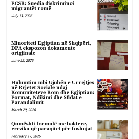
ECSR: Suedia diskriminoi
migrantët romë
July 13, 2026
Minoriteti Egjiptian në Shqipëri,
DPA ekspozon dokumente
origjinale
June 25, 2026
Hulumtim mbi Gjuhën e Urrejtjes
në Rrjetet Sociale ndaj
Komuniteteve Rom dhe Egjiptian:
Format, Ndikimi dhe Sfidat e
Parandalimit
March 29, 2026
Qumështi formulë me baktere,
rreziku që paraqitet për foshnjat
February 17, 2026