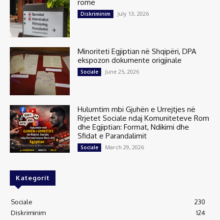
romë
July 13, 2026
Diskriminim
Minoriteti Egjiptian në Shqipëri, DPA
ekspozon dokumente origjinale
June 25, 2026
Sociale
Hulumtim mbi Gjuhën e Urrejtjes në
Rrjetet Sociale ndaj Komuniteteve Rom
dhe Egjiptian: Format, Ndikimi dhe
Sfidat e Parandalimit
March 29, 2026
Sociale
Kategorit
Sociale
230
Diskriminim
124