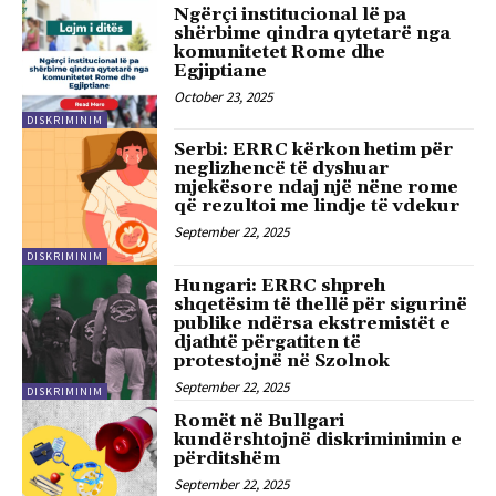
Ngërçi institucional lë pa
shërbime qindra qytetarë nga
komunitetet Rome dhe
Egjiptiane
October 23, 2025
DISKRIMINIM
Serbi: ERRC kërkon hetim për
neglizhencë të dyshuar
mjekësore ndaj një nëne rome
që rezultoi me lindje të vdekur
September 22, 2025
DISKRIMINIM
Hungari: ERRC shpreh
shqetësim të thellë për sigurinë
publike ndërsa ekstremistët e
djathtë përgatiten të
protestojnë në Szolnok
September 22, 2025
DISKRIMINIM
Romët në Bullgari
kundërshtojnë diskriminimin e
përditshëm
September 22, 2025