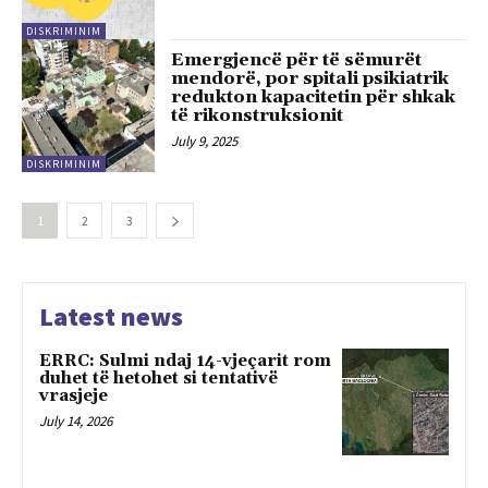
DISKRIMINIM
Emergjencë për të sëmurët
mendorë, por spitali psikiatrik
redukton kapacitetin për shkak
të rikonstruksionit
July 9, 2025
DISKRIMINIM
1
2
3
Latest news
ERRC: Sulmi ndaj 14-vjeçarit rom
duhet të hetohet si tentativë
vrasjeje
July 14, 2026