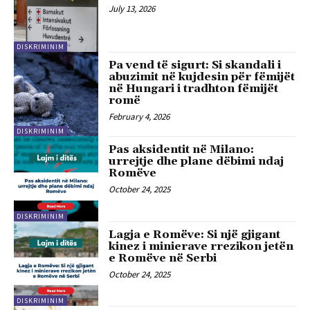
July 13, 2026
DISKRIMINIM
Pa vend të sigurt: Si skandali i
abuzimit në kujdesin për fëmijët
në Hungari i tradhton fëmijët
romë
February 4, 2026
DISKRIMINIM
Pas aksidentit në Milano:
urrejtje dhe plane dëbimi ndaj
Romëve
October 24, 2025
DISKRIMINIM
Lagja e Romëve: Si një gjigant
kinez i minierave rrezikon jetën
e Romëve në Serbi
October 24, 2025
DISKRIMINIM