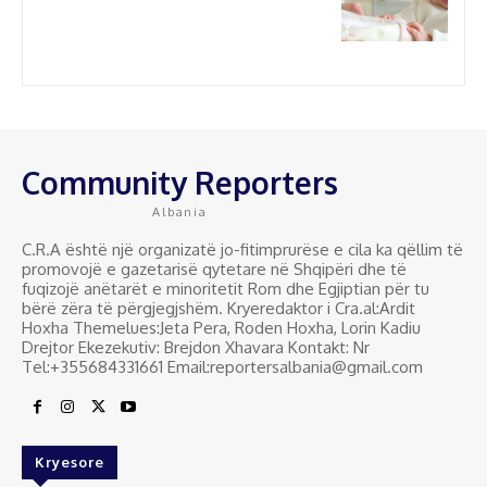
Community Reporters
Albania
C.R.A është një organizatë jo-fitimprurëse e cila ka qëllim të
promovojë e gazetarisë qytetare në Shqipëri dhe të
fuqizojë anëtarët e minoritetit Rom dhe Egjiptian për tu
bërë zëra të përgjegjshëm. Kryeredaktor i Cra.al:Ardit
Hoxha Themelues:Jeta Pera, Roden Hoxha, Lorin Kadiu
Drejtor Ekezekutiv: Brejdon Xhavara Kontakt: Nr
Tel:+355684331661 Email:reportersalbania@gmail.com
Kryesore