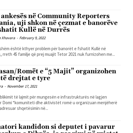
 ankesës në Community Reporters
ania, uji shkon në çezmat e banorëve
fshatit Kullë në Durrës
n Xhavara
-
February 9, 2022
pijshëm është kthyer problem për banorët e fshatit Kullë në
, rreth 45 familje që prej muajit Tetor 2021 nuk furnizohen me...
asan/Romët e “5 Majit” organizohen
të drejtat e tyre
ra
-
November 17, 2021
blikimit të lajmit për mungesën e infrastrukturës në lagjen
 Domi “komuniteti dhe aktivistët romë u organizuan menjëherë
 adresuar shqetësimin në...
atori kandidon si deputet i pavarur