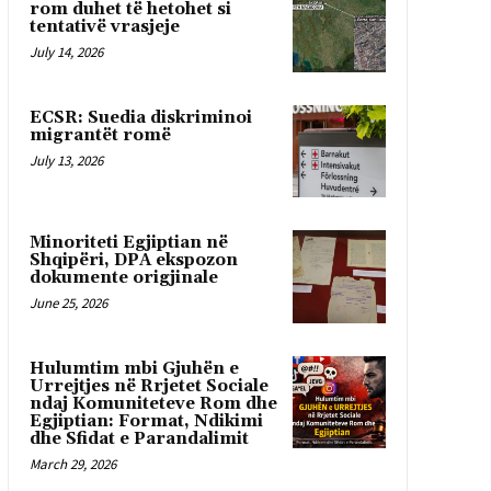
rom duhet të hetohet si
tentativë vrasjeje
July 14, 2026
ECSR: Suedia diskriminoi
migrantët romë
July 13, 2026
Minoriteti Egjiptian në
Shqipëri, DPA ekspozon
dokumente origjinale
June 25, 2026
Hulumtim mbi Gjuhën e
Urrejtjes në Rrjetet Sociale
ndaj Komuniteteve Rom dhe
Egjiptian: Format, Ndikimi
dhe Sfidat e Parandalimit
March 29, 2026