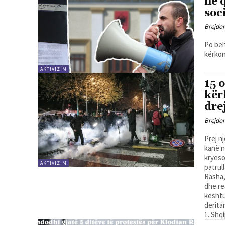
në 
soc
Brejdo
Po bëh
kërkon
AKTIVIZIM
15 
kër
dre
Brejdo
Prej n
kanë n
kryeso
AKTIVIZIM
patrul
Rasha,
dhe re
kështu
derita
1. Shqi