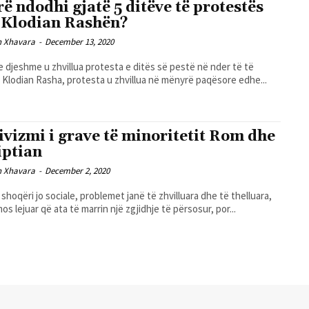
rë ndodhi gjatë 5 ditëve të protestës
 Klodian Rashën?
n Xhavara
-
December 13, 2020
e djeshme u zhvillua protesta e ditës së pestë në nder të të
t Klodian Rasha, protesta u zhvillua në mënyrë paqësore edhe...
ivizmi i grave të minoritetit Rom dhe
iptian
n Xhavara
-
December 2, 2020
 shoqëri jo sociale, problemet janë të zhvilluara dhe të thelluara,
os lejuar që ata të marrin një zgjidhje të përsosur, por...