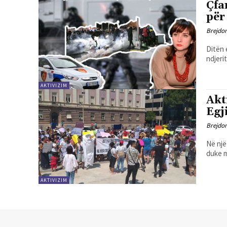
Çfa
për
Brejdo
Ditën 
ndjeri
AKTIVIZIM
Akt
Egj
Brejdo
Në një
duke m
AKTIVIZIM