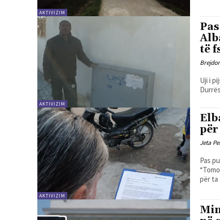
AKTIVIZIM
Pas
Alb
të 
Brejdo
Uji i 
Durrës
AKTIVIZIM
Elb
për 
Jeta Pe
Pas pu
“Tomor
për ta
AKTIVIZIM
Min