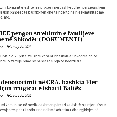
zimi komunitar është një proces i përbashkët dhe i përgjegjshëm
urajon banorët të bashkohen dhe të ndërtojnë një komunitet më
ë, më...
EE pengon strehimin e familjeve
e në Shkodër (DOKUMENTI)
ra
-
February 24, 2022
u i vitit 2021 pritej të ishte koha kur bashkia e Shkodrës do të
nte 27 familje rome në banesat e reja të ndërtuara...
 denonocimit në CRA, bashkia Fier
içon rrugicat e fshatit Baltëz
ra
-
February 24, 2022
imi komunitar në media dëshmon përsëri se është një mjet i fortë
nevojshëm për t’i ardhur në ndihmë adresimit dhe zgjidhjes së...