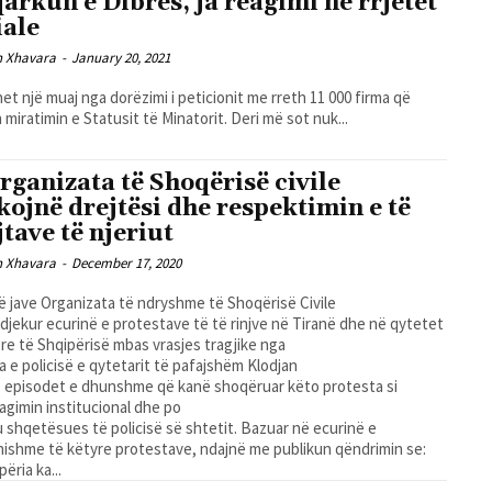
qarkun e Dibrës, ja reagimi në rrjetet
iale
n Xhavara
-
January 20, 2021
et një muaj nga dorëzimi i peticionit me rreth 11 000 firma që
 miratimin e Statusit të Minatorit. Deri më sot nuk...
organizata të Shoqërisë civile
kojnë drejtësi dhe respektimin e të
jtave të njeriut
n Xhavara
-
December 17, 2020
jë jave Organizata të ndryshme të Shoqërisë Civile
djekur ecurinë e protestave të të rinjve në Tiranë dhe në qytetet
re të Shqipërisë mbas vrasjes tragjike nga
la e policisë e qytetarit të pafajshëm Klodjan
 episodet e dhunshme që kanë shoqëruar këto protesta si
agimin institucional dhe po
 shqetësues të policisë së shtetit. Bazuar në ecurinë e
nishme të këtyre protestave, ndajnë me publikun qëndrimin se:
përia ka...