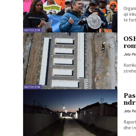
Organi
që ink
të fort
AKTIVIZIM
OSH
rom
Jeta Pe
Korrik
streho
AKTIVIZIM
Pas
ndr
Jeta Pe
Raport
dhe i 