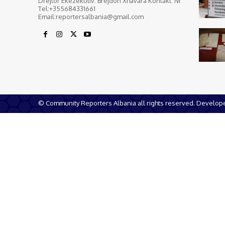
Drejtor Ekezekutiv: Brejdon Xhavara Kontakt: Nr
Tel:+355684331661
Email:reportersalbania@gmail.com
© Community Reporters Albania all rights reserved. Develo