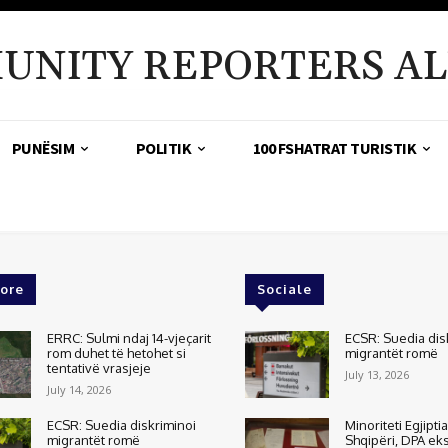
UNITY REPORTERS AL
PUNËSIM
POLITIK
100 FSHATRAT TURISTIK
ore
Sociale
ERRC: Sulmi ndaj 14-vjeçarit
ECSR: Suedia dis
rom duhet të hetohet si
migrantët romë
tentativë vrasjeje
July 13, 2026
July 14, 2026
ECSR: Suedia diskriminoi
Minoriteti Egjipti
migrantët romë
Shqipëri, DPA e