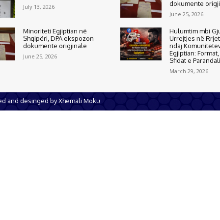
dokumente origj
July 13, 2026
June 25, 2026
Minoriteti Egjiptian në
Hulumtim mbi Gj
Shqipëri, DPA ekspozon
Urrejtjes në Rrje
dokumente origjinale
ndaj Komunitete
Egjiptian: Format
June 25, 2026
Sfidat e Parandal
March 29, 2026
ped and desinged by Xhemali Moku