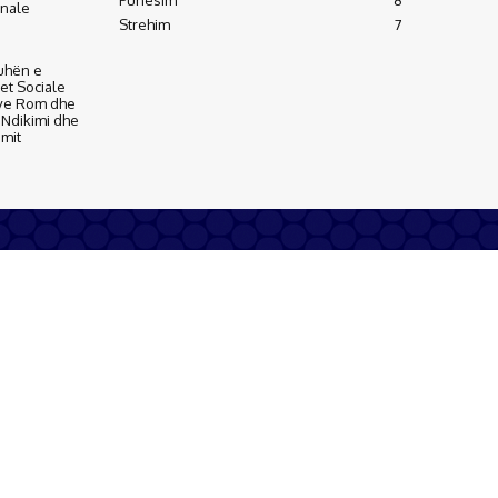
Punësim
8
inale
Strehim
7
uhën e
tet Sociale
ve Rom dhe
, Ndikimi dhe
imit