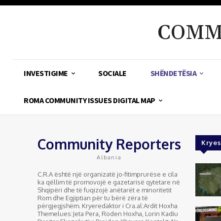
COMM
INVESTIGIME
SOCIALE
SHËNDETËSIA
ROMA COMMUNITY ISSUES DIGITAL MAP
Community Reporters
Kryes
Albania
C.R.A është një organizatë jo-fitimprurëse e cila
ka qëllim të promovojë e gazetarisë qytetare në
Shqipëri dhe të fuqizojë anëtarët e minoritetit
Rom dhe Egjiptian për tu bërë zëra të
përgjegjshëm. Kryeredaktor i Cra.al:Ardit Hoxha
Themelues:Jeta Pera, Roden Hoxha, Lorin Kadiu