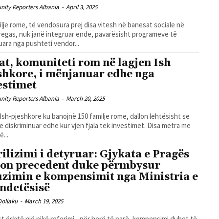
ity Reporters Albania
-
April 3, 2025
ilje rome, të vendosura prej disa vitesh në banesat sociale në
egas, nuk janë integruar ende, pavarësisht programeve të
ara nga pushteti vendor...
at, komuniteti rom në lagjen Ish
shkore, i mënjanuar edhe nga
estimet
ity Reporters Albania
-
March 20, 2025
 Ish-pjeshkore ku banojnë 150 familje rome, dallon lehtësisht se
e diskriminuar edhe kur vjen fjala tek investimet. Disa metra më
ë...
rilizimi i detyruar: Gjykata e Pragës
jon precedent duke përmbysur
uzimin e kompensimit nga Ministria e
ndetësisë
Qollaku
-
March 19, 2025
st është një pikë referimi - për herë të parë, kompensimi duhet të