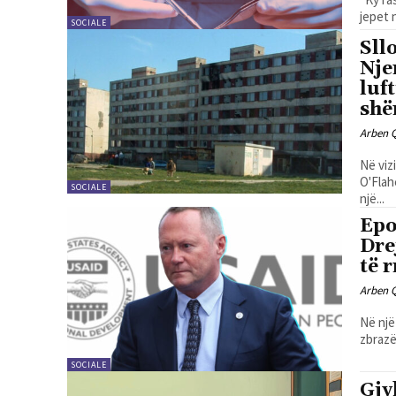
jepet 
SOCIALE
Sll
Nje
luf
shë
Arben 
Në viz
O'Flah
SOCIALE
një...
Epo
Dre
të 
Arben 
Në një
zbrazë
SOCIALE
Gjy