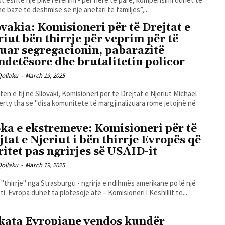
në bazë të dëshmisë së një anëtari të familjes”,...
ovakia: Komisioneri për të Drejtat e
riut bën thirrje për veprim për të
tuar segregacionin, pabarazitë
ndetësore dhe brutalitetin policor
Qollaku
-
March 19, 2025
itën e tij në Sllovaki, Komisioneri për të Drejtat e Njeriut Michael
erty tha se "disa komunitete të margjinalizuara rome jetojnë në
ka e ekstremeve: Komisioneri për të
jtat e Njeriut i bën thirrje Evropës që
rritet pas ngrirjes së USAID-it
Qollaku
-
March 19, 2025
 "thirrje" nga Strasburgu - ngrirja e ndihmës amerikane po lë një
ti. Evropa duhet ta plotësojë atë – Komisioneri i Këshillit të...
kata Evropiane vendos kundër