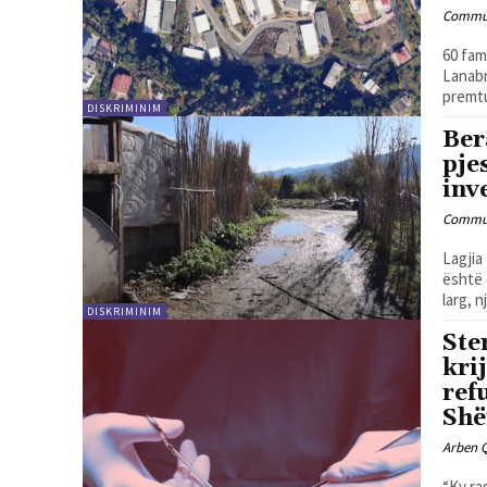
Commun
60 fam
Lanabr
premtu
DISKRIMINIM
Ber
pje
inv
Commun
Lagjia
është 
larg, nj
DISKRIMINIM
Ste
kri
ref
Shë
Arben 
“Ky ra