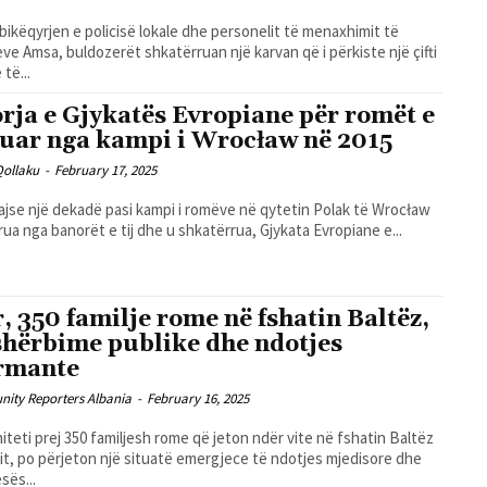
ikëqyrjen e policisë lokale dhe personelit të menaxhimit të
ve Amsa, buldozerët shkatërruan një karvan që i përkiste një çifti
të...
orja e Gjykatës Evropiane për romët e
uar nga kampi i Wrocław në 2015
Qollaku
-
February 17, 2025
jse një dekadë pasi kampi i romëve në qytetin Polak të Wrocław
rua nga banorët e tij dhe u shkatërrua, Gjykata Evropiane e...
r, 350 familje rome në fshatin Baltëz,
shërbime publike dhe ndotjes
rmante
ity Reporters Albania
-
February 16, 2025
teti prej 350 familjesh rome që jeton ndër vite në fshatin Baltëz
rit, po përjeton një situatë emergjece të ndotjes mjedisore dhe
ës...