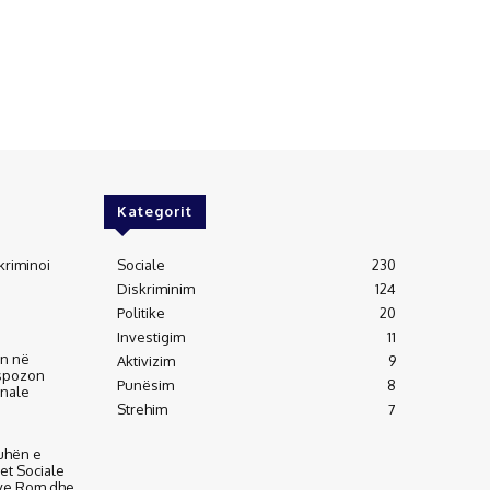
Kategorit
kriminoi
Sociale
230
Diskriminim
124
Politike
20
Investigim
11
an në
Aktivizim
9
kspozon
Punësim
8
inale
Strehim
7
uhën e
tet Sociale
ve Rom dhe