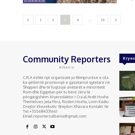
DISKRIMINIM
...
1
2
3
4
23
Community Reporters
Kryes
Albania
C.R.A është një organizatë jo-fitimprurëse e cila
ka qëllim të promovojë e gazetarisë qytetare në
Shqipëri dhe të fuqizojë anëtarët e minoritetit
Rom dhe Egjiptian për tu bërë zëra të
përgjegjshëm. Kryeredaktor i Cra.al:Ardit Hoxha
Themelues:Jeta Pera, Roden Hoxha, Lorin Kadiu
Drejtor Ekezekutiv: Brejdon Xhavara Kontakt: Nr
Tel:+355684331661
Email:reportersalbania@gmail.com