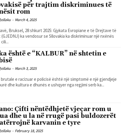
ovakisë për trajtim diskriminues të
nësit rom
Qollaku
-
March 4, 2025
lavë, Bruksel, 28 shkurt 2025: Gjykata Evropiane e të Drejtave të
t (GJEDNJ) ka vendosur se Sllovakia ka diskriminuar një nxënës
cili...
ka është e “KALBUR” në shtetin e
bisë
Qollaku
-
March 3, 2025
brutale e racizuar e policisë është një simptomë e një gjendjeje
urë dhe kultura e dhunës e ushqyer nga regjimi serb ka...
ano: Çifti nëntëdhjetë vjeçar rom u
ua dhe u la në rrugë pasi buldozerët
atërrojnë karvanin e tyre
Qollaku
-
February 18, 2025