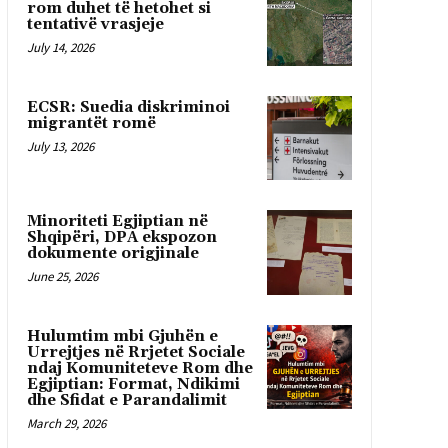
rom duhet të hetohet si
tentativë vrasjeje
July 14, 2026
ECSR: Suedia diskriminoi
migrantët romë
July 13, 2026
Minoriteti Egjiptian në
Shqipëri, DPA ekspozon
dokumente origjinale
June 25, 2026
Hulumtim mbi Gjuhën e
Urrejtjes në Rrjetet Sociale
ndaj Komuniteteve Rom dhe
Egjiptian: Format, Ndikimi
dhe Sfidat e Parandalimit
March 29, 2026