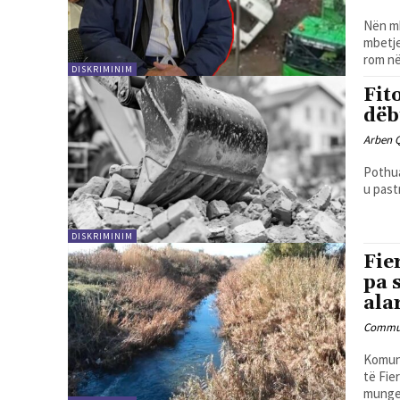
Nën mb
mbetje
rom në 
DISKRIMINIM
Fit
dëb
Arben 
Pothua
u past
DISKRIMINIM
Fie
pa 
ala
Commun
Komuni
të Fie
munges