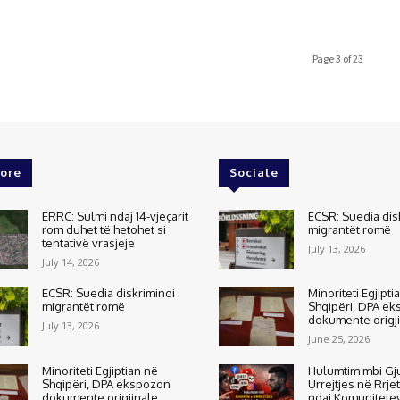
Page 3 of 23
ore
Sociale
ERRC: Sulmi ndaj 14-vjeçarit
ECSR: Suedia dis
rom duhet të hetohet si
migrantët romë
tentativë vrasjeje
July 13, 2026
July 14, 2026
ECSR: Suedia diskriminoi
Minoriteti Egjipti
migrantët romë
Shqipëri, DPA e
dokumente origj
July 13, 2026
June 25, 2026
Minoriteti Egjiptian në
Hulumtim mbi Gj
Shqipëri, DPA ekspozon
Urrejtjes në Rrje
dokumente origjinale
ndaj Komunitete