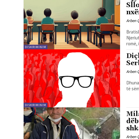
Sll
nxë
Arben 
Bratis
Njeriu
romë, i 
DISKRIMINIM
Diç
Ser
Arben 
Dhuna 
të sëm
DISKRIMINIM
Mil
dëb
shk
Arben 