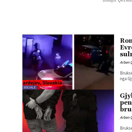
muajit Qersho
Rom
Evr
sul
Arben 
Brukse
nga Gj
SOCIALE
Gjy
pen
bru
Arben 
Brukse