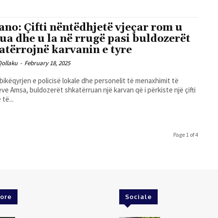
ano: Çifti nëntëdhjetë vjeçar rom u
ua dhe u la në rrugë pasi buldozerët
atërrojnë karvanin e tyre
Qollaku
-
February 18, 2025
ikëqyrjen e policisë lokale dhe personelit të menaxhimit të
ve Amsa, buldozerët shkatërruan një karvan që i përkiste një çifti
të...
Page 1 of 4
ore
Sociale