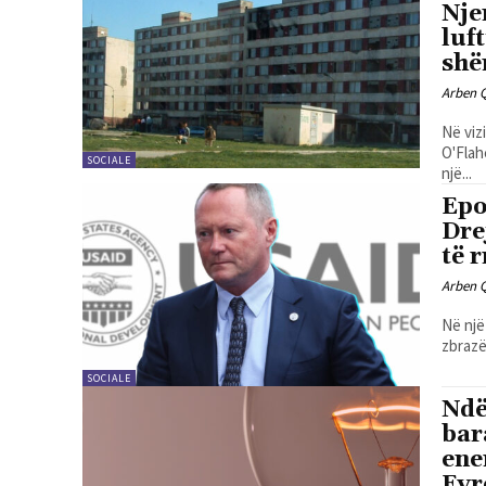
Nje
luf
shë
Arben 
Në viz
O'Flah
SOCIALE
një...
Epo
Dre
të 
Arben 
Në një
zbrazë
SOCIALE
Ndë
bar
ene
Evr