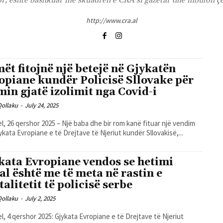
r, është bashkuar me skuadrën e CRA si gazetar dhe mbulon çës
http://www.cra.al
ët fitojnë një betejë në Gjykatën
opiane kundër Policisë Sllovake për
min gjatë izolimit nga Covid-i
Qollaku
-
July 24, 2025
l, 26 qershor 2025 – Një baba dhe bir rom kanë fituar një vendim
ykata Evropiane e të Drejtave të Njeriut kundër Sllovakisë,...
kata Evropiane vendos se hetimi
al është me të meta në rastin e
talitetit të policisë serbe
Qollaku
-
July 2, 2025
l, 4 qershor 2025: Gjykata Evropiane e të Drejtave të Njeriut