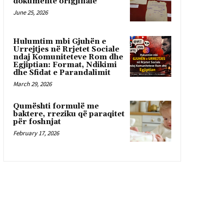
dokumente origjinale
June 25, 2026
Hulumtim mbi Gjuhën e
Urrejtjes në Rrjetet Sociale
ndaj Komuniteteve Rom dhe
Egjiptian: Format, Ndikimi
dhe Sfidat e Parandalimit
March 29, 2026
Qumështi formulë me
baktere, rreziku që paraqitet
për foshnjat
February 17, 2026