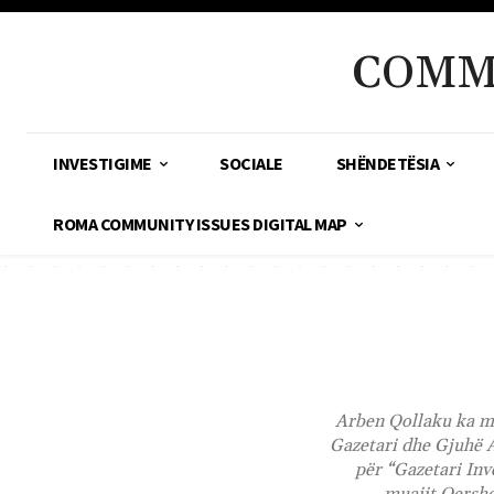
COMM
INVESTIGIME
SOCIALE
SHËNDETËSIA
ROMA COMMUNITY ISSUES DIGITAL MAP
Arben Qollaku ka mb
Gazetari dhe Gjuhë A
për “Gazetari Inve