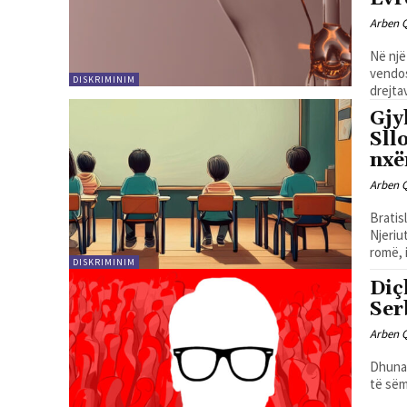
Arben 
Në një
vendos
DISKRIMINIM
drejtav
Gjy
Sll
nxë
Arben 
Bratis
Njeriu
romë, i 
DISKRIMINIM
Diç
Ser
Arben 
Dhuna 
të sëm