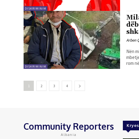
DISKRIMINIM
Mil
dëb
shk
Arben 
Nën mb
mbetje
rom në 
DISKRIMINIM
1
2
3
4
Community Reporters
Kryes
Albania