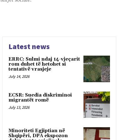
htjet sociale.
Latest news
ERRC: Sulmi ndaj 14-vjeçarit
rom duhet të hetohet si
tentativë vrasjeje
July 14, 2026
ECSR: Suedia diskriminoi
migrantët romë
July 13, 2026
Minoriteti Egjiptian në
Shqipëri, DPA ekspozon