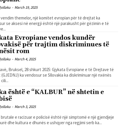
Qollaku
-
March 19, 2025
 vendim themelor, një komitet evropian për të drejtat ka
ur se aksesi në energji është një parakusht për gëzimin e të
e...
kata Evropiane vendos kundër
ovakisë për trajtim diskriminues të
nësit rom
Qollaku
-
March 4, 2025
lavë, Bruksel, 28 shkurt 2025: Gjykata Evropiane e të Drejtave të
t (GJEDNJ) ka vendosur se Sllovakia ka diskriminuar një nxënës
cili...
ka është e “KALBUR” në shtetin e
bisë
Qollaku
-
March 3, 2025
brutale e racizuar e policisë është një simptomë e një gjendjeje
urë dhe kultura e dhunës e ushqyer nga regjimi serb ka...