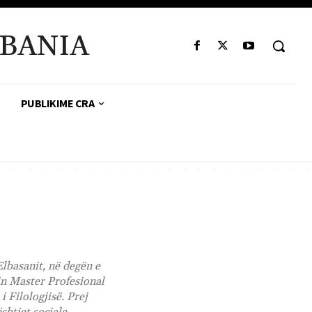
BANIA
PUBLIKIME CRA
lbasanit, në degën e
in Master Profesional
i Filologjisë. Prej