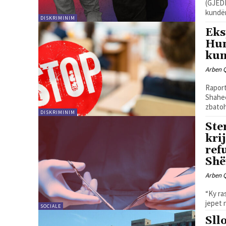
(GJEDN
kundër.
DISKRIMINIM
Eks
Hun
kun
Arben 
Raport
Shahee
zbatoh
DISKRIMINIM
Ste
kri
ref
Shë
Arben 
“Ky ra
jepet 
SOCIALE
Sll