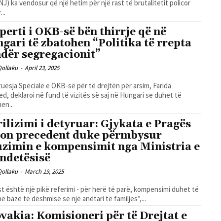
J) ka vendosur që një hetim për një rast të brutalitetit policor
..
perti i OKB-së bën thirrje që në
gari të zbatohen “Politika të rrepta
dër segregacionit”
Qollaku
-
April 23, 2025
uesja Speciale e OKB-së për të drejtën për arsim, Farida
d, deklaroi në fund të vizitës së saj në Hungari se duhet të
en...
rilizimi i detyruar: Gjykata e Pragës
jon precedent duke përmbysur
uzimin e kompensimit nga Ministria e
ndetësisë
Qollaku
-
March 19, 2025
st është një pikë referimi - për herë të parë, kompensimi duhet të
në bazë të dëshmisë së një anëtari të familjes”,...
ovakia: Komisioneri për të Drejtat e