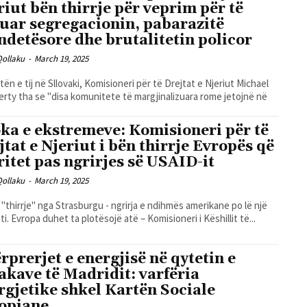
riut bën thirrje për veprim për të
tuar segregacionin, pabarazitë
ndetësore dhe brutalitetin policor
Qollaku
-
March 19, 2025
itën e tij në Sllovaki, Komisioneri për të Drejtat e Njeriut Michael
erty tha se "disa komunitete të margjinalizuara rome jetojnë në
ka e ekstremeve: Komisioneri për të
jtat e Njeriut i bën thirrje Evropës që
rritet pas ngrirjes së USAID-it
Qollaku
-
March 19, 2025
 "thirrje" nga Strasburgu - ngrirja e ndihmës amerikane po lë një
ti. Evropa duhet ta plotësojë atë – Komisioneri i Këshillit të...
rprerjet e energjisë në qytetin e
akave të Madridit: varfëria
rgjetike shkel Kartën Sociale
opiane