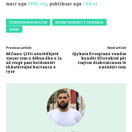
marr nga
ERRC.org
, publikuar nga
CRA.al
DISKRIMINIMI RACOR
ROMA MINORITY IN SERBIA
SERBI
Previous article
Next article
Milano: Çifti nëntëdhjetë
Gjykata Evropiane vendos
vjeçar rom u dëbua dhe u la
kundër Sllovakisë për
në rrugë pasi buldozerët
trajtim diskriminues të
shkatërrojnë karvanin e
nxënësit rom
tyre