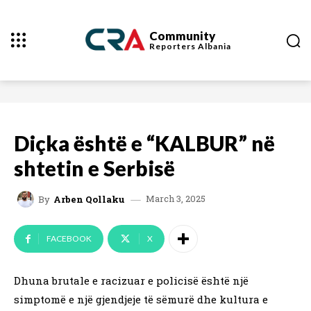
Community
Reporters
Albania
Diçka është e “KALBUR” në
shtetin e Serbisë
March 3, 2025
By
Arben Qollaku
FACEBOOK
X
Dhuna brutale e racizuar e policisë është një
simptomë e një gjendjeje të sëmurë dhe kultura e