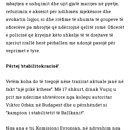
mbajtjen e ushqimit dhe ujit gjatë marrjes në pyetje,
refuzimin e aksesit për ndihmën mjekësore dhe
avokatin ligjor, si dhe rrëfime të shumta të grupeve të
oficerëve pa mbrojtje që ndërrojnë qelitë romë. Oficerët
e policisë që kryejnë këto shkelje të të drejtave të
njeriut rrallë herë përballen me ndonjë pasojë për
veprimet e tyre.
Përtej ‘stabilitokracisë’
Vetëm koha do të tregojë nëse trazirat aktuale janë në
fakt “një pikë kthese”. Më 17 shkurt, dinak Vuçiç u
prit me nderime shtetërore nga kolegu autoritar
Viktor Orbán në Budapest dhe u përshëndet si
“kampion i stabilitetit të Ballkanit”.
Nga ana e tij, Komisioni Evropian, në ndryshim nga