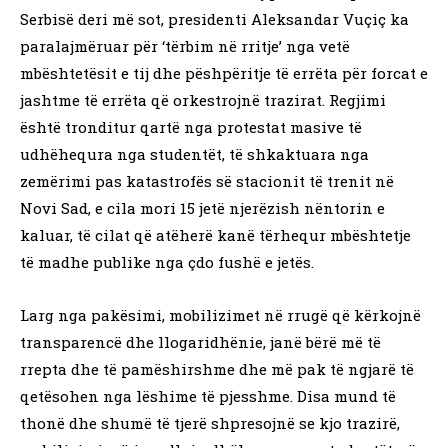
Serbisë deri më sot, presidenti Aleksandar Vuçiç ka
paralajmëruar për ‘tërbim në rritje’ nga vetë
mbështetësit e tij dhe pëshpëritje të errëta për forcat e
jashtme të errëta që orkestrojnë trazirat. Regjimi
është tronditur qartë nga protestat masive të
udhëhequra nga studentët, të shkaktuara nga
zemërimi pas katastrofës së stacionit të trenit në
Novi Sad, e cila mori 15 jetë njerëzish nëntorin e
kaluar, të cilat që atëherë kanë tërhequr mbështetje
të madhe publike nga çdo fushë e jetës.
Larg nga pakësimi, mobilizimet në rrugë që kërkojnë
transparencë dhe llogaridhënie, janë bërë më të
rrepta dhe të pamëshirshme dhe më pak të ngjarë të
qetësohen nga lëshime të pjesshme. Disa mund të
thonë dhe shumë të tjerë shpresojnë se kjo trazirë,