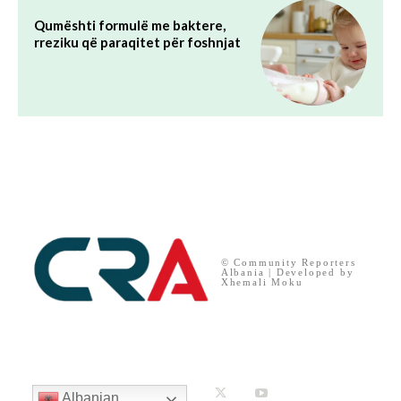
Qumështi formulë me baktere,
rreziku që paraqitet për foshnjat
© Community Reporters
Albania | Developed by
Xhemali Moku
Albanian