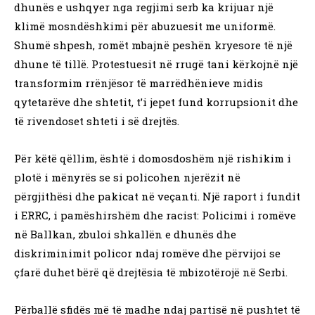
dhunës e ushqyer nga regjimi serb ka krijuar një
klimë mosndëshkimi për abuzuesit me uniformë.
Shumë shpesh, romët mbajnë peshën kryesore të një
dhune të tillë. Protestuesit në rrugë tani kërkojnë një
transformim rrënjësor të marrëdhënieve midis
qytetarëve dhe shtetit, t’i jepet fund korrupsionit dhe
të rivendoset shteti i së drejtës.
Për këtë qëllim, është i domosdoshëm një rishikim i
plotë i mënyrës se si policohen njerëzit në
përgjithësi dhe pakicat në veçanti. Një raport i fundit
i ERRC, i pamëshirshëm dhe racist: Policimi i romëve
në Ballkan, zbuloi shkallën e dhunës dhe
diskriminimit policor ndaj romëve dhe përvijoi se
çfarë duhet bërë që drejtësia të mbizotërojë në Serbi.
Përballë sfidës më të madhe ndaj partisë në pushtet të