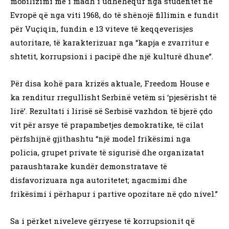
mobilizimi më i madh i udhëhequr nga studentët në
Evropë që nga viti 1968, do të shënojë fillimin e fundit
për Vuçiqin, fundin e 13 viteve të keqqeverisjes
autoritare, të karakterizuar nga “kapja e zvarritur e
shtetit, korrupsioni i pacipë dhe një kulturë dhune”.
Për disa kohë para krizës aktuale, Freedom House e
ka renditur rregullisht Serbinë vetëm si ‘pjesërisht të
lirë’. Rezultati i lirisë së Serbisë vazhdon të bjerë çdo
vit për arsye të prapambetjes demokratike, të cilat
përfshijnë gjithashtu “një model frikësimi nga
policia, grupet private të sigurisë dhe organizatat
paraushtarake kundër demonstratave të
disfavorizuara nga autoritetet; ngacmimi dhe
frikësimi i përhapur i partive opozitare në çdo nivel.”
Sa i përket niveleve gërryese të korrupsionit që