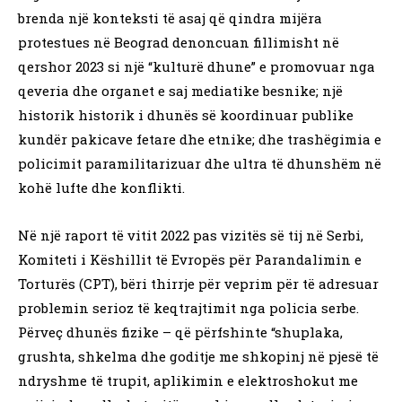
brenda një konteksti të asaj që qindra mijëra
protestues në Beograd denoncuan fillimisht në
qershor 2023 si një “kulturë dhune” e promovuar nga
qeveria dhe organet e saj mediatike besnike; një
historik historik i dhunës së koordinuar publike
kundër pakicave fetare dhe etnike; dhe trashëgimia e
policimit paramilitarizuar dhe ultra të dhunshëm në
kohë lufte dhe konflikti.
Në një raport të vitit 2022 pas vizitës së tij në Serbi,
Komiteti i Këshillit të Evropës për Parandalimin e
Torturës (CPT), bëri thirrje për veprim për të adresuar
problemin serioz të keqtrajtimit nga policia serbe.
Përveç dhunës fizike – që përfshinte “shuplaka,
grushta, shkelma dhe goditje me shkopinj në pjesë të
ndryshme të trupit, aplikimin e elektroshokut me