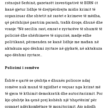
rrënojnë Serbinë, gazetarët investigativë të BIRN-it
kanë gjetur lidhje të drejtpërdrejta midis krimit të
organizuar dhe shtetit në rastet e krimeve të mëdha,
që përfshijnë pastrim parash, trafik droge, dhunë dhe
vrasje: “Në secilin rast, emrat e zyrtarëve të shumtë të
policisë dhe shërbimeve të sigurisë, madje edhe
politikanë, përmenden se kanë lidhje me mafian në
aktakuza apo dëshmi zyrtare në gjykatë, në aktakuza
apo dëshmi zyrtare…
Policimi i romëve
Është e qartë se çështja e dhunës policore ndaj
romëve nuk mund të zgjidhet e veçuar nga krizat më
të gjera të kthimit demokratik dhe autoritarizmit. Por
kjo çështje ka qenë prej kohësh një ‘shqetësim’ për
organet ndërkombëtare të monitorimit. Ajo ndodh