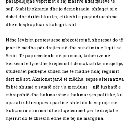
parapëlqejnë veprimet e saj masive ndaj fjalëve të
saj”. Stabilitokracia dhe jo demokracia, shfaqet si e
dobët dhe dritëshkurtër, etikisht e paqëndrueshme
dhe e keqkuptuar strategjikisht.
Nëse lëvizjet protestuese mbizotërojnë, shpresat do të
jenë të mëdha për drejtësinë dhe sundimin e ligjit në
Serbi. Të paprecedentë në përmasa, kohezive në
kërkesat e tyre dhe krejtësisht demokratikë në sjellje,
studentët përbëjnë sfidën më të madhe ndaj regjimit
deri më sot. Aksionet janë të mëdha, sepse alternativa
është shumë e zymtë për t’u menduar – një fushatë e
mbrapshtë dhe hakmarrëse e hakmarrjes politike, ku
aparati shtrëngues i partisë-shtet do të veprojë me
kufizimin minimal dhe shqetësimet për të drejtat e
njeriut do të zbresin edhe më tej në margjina.