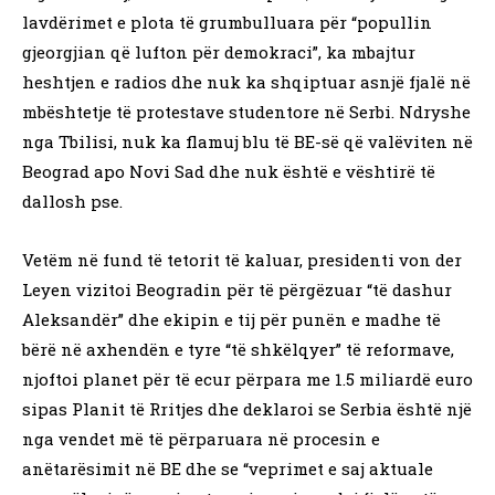
lavdërimet e plota të grumbulluara për “popullin
gjeorgjian që lufton për demokraci”, ka mbajtur
heshtjen e radios dhe nuk ka shqiptuar asnjë fjalë në
mbështetje të protestave studentore në Serbi. Ndryshe
nga Tbilisi, nuk ka flamuj blu të BE-së që valëviten në
Beograd apo Novi Sad dhe nuk është e vështirë të
dallosh pse.
Vetëm në fund të tetorit të kaluar, presidenti von der
Leyen vizitoi Beogradin për të përgëzuar “të dashur
Aleksandër” dhe ekipin e tij për punën e madhe të
bërë në axhendën e tyre “të shkëlqyer” të reformave,
njoftoi planet për të ecur përpara me 1.5 miliardë euro
sipas Planit të Rritjes dhe deklaroi se Serbia është një
nga vendet më të përparuara në procesin e
anëtarësimit në BE dhe se “veprimet e saj aktuale