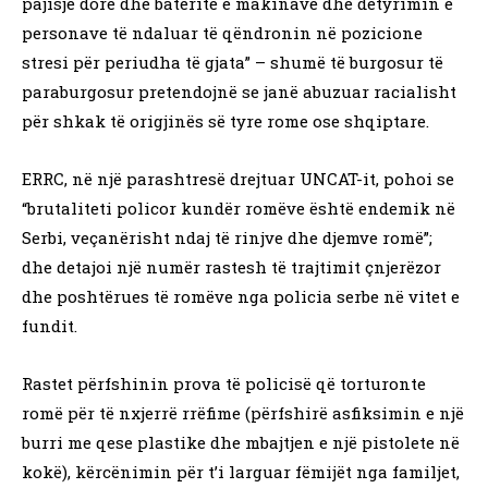
pajisje dore dhe bateritë e makinave dhe detyrimin e
personave të ndaluar të qëndronin në pozicione
stresi për periudha të gjata” – shumë të burgosur të
paraburgosur pretendojnë se janë abuzuar racialisht
për shkak të origjinës së tyre rome ose shqiptare.
ERRC, në një parashtresë drejtuar UNCAT-it, pohoi se
“brutaliteti policor kundër romëve është endemik në
Serbi, veçanërisht ndaj të rinjve dhe djemve romë”;
dhe detajoi një numër rastesh të trajtimit çnjerëzor
dhe poshtërues të romëve nga policia serbe në vitet e
fundit.
Rastet përfshinin prova të policisë që torturonte
romë për të nxjerrë rrëfime (përfshirë asfiksimin e një
burri me qese plastike dhe mbajtjen e një pistolete në
kokë), kërcënimin për t’i larguar fëmijët nga familjet,