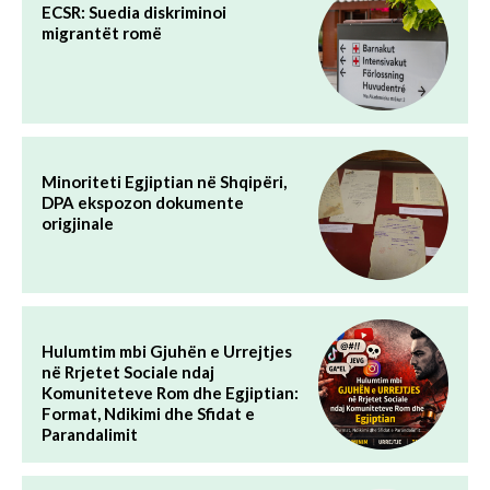
ECSR: Suedia diskriminoi
migrantët romë
Minoriteti Egjiptian në Shqipëri,
DPA ekspozon dokumente
origjinale
Hulumtim mbi Gjuhën e Urrejtjes
në Rrjetet Sociale ndaj
Komuniteteve Rom dhe Egjiptian:
Format, Ndikimi dhe Sfidat e
Parandalimit