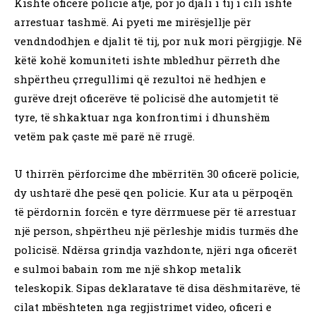
Kishte oficerë policie atje, por jo djali i tij i cili ishte
arrestuar tashmë. Ai pyeti me mirësjellje për
vendndodhjen e djalit të tij, por nuk mori përgjigje. Në
këtë kohë komuniteti ishte mbledhur përreth dhe
shpërtheu çrregullimi që rezultoi në hedhjen e
gurëve drejt oficerëve të policisë dhe automjetit të
tyre, të shkaktuar nga konfrontimi i dhunshëm
vetëm pak çaste më parë në rrugë.
U thirrën përforcime dhe mbërritën 30 oficerë policie,
dy ushtarë dhe pesë qen policie. Kur ata u përpoqën
të përdornin forcën e tyre dërrmuese për të arrestuar
një person, shpërtheu një përleshje midis turmës dhe
policisë. Ndërsa grindja vazhdonte, njëri nga oficerët
e sulmoi babain rom me një shkop metalik
teleskopik. Sipas deklaratave të disa dëshmitarëve, të
cilat mbështeten nga regjistrimet video, oficeri e