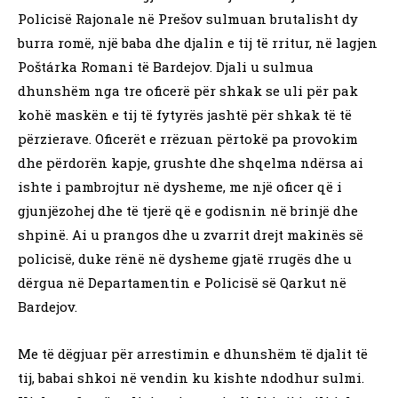
Policisë Rajonale në Prešov sulmuan brutalisht dy
burra romë, një baba dhe djalin e tij të rritur, në lagjen
Poštárka Romani të Bardejov. Djali u sulmua
dhunshëm nga tre oficerë për shkak se uli për pak
kohë maskën e tij të fytyrës jashtë për shkak të të
përzierave. Oficerët e rrëzuan përtokë pa provokim
dhe përdorën kapje, grushte dhe shqelma ndërsa ai
ishte i pambrojtur në dysheme, me një oficer që i
gjunjëzohej dhe të tjerë që e godisnin në brinjë dhe
shpinë. Ai u prangos dhe u zvarrit drejt makinës së
policisë, duke rënë në dysheme gjatë rrugës dhe u
dërgua në Departamentin e Policisë së Qarkut në
Bardejov.
Me të dëgjuar për arrestimin e dhunshëm të djalit të
tij, babai shkoi në vendin ku kishte ndodhur sulmi.