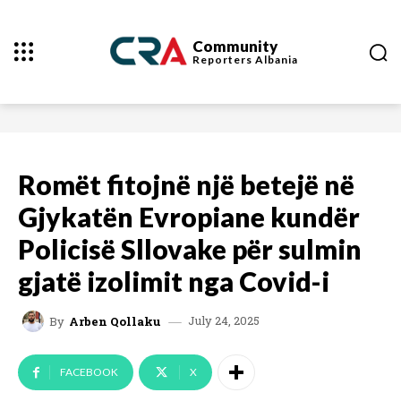
Community
Reporters
Albania
Romët fitojnë një betejë në
Gjykatën Evropiane kundër
Policisë Sllovake për sulmin
gjatë izolimit nga Covid-i
July 24, 2025
By
Arben Qollaku
FACEBOOK
X