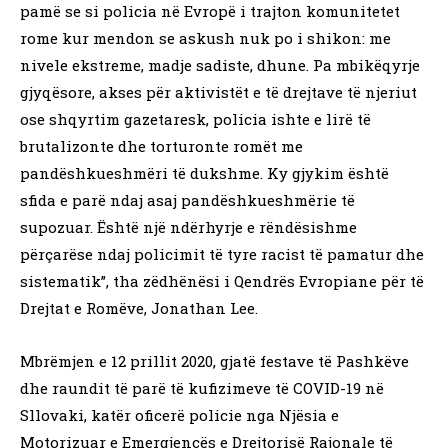
pamë se si policia në Evropë i trajton komunitetet
rome kur mendon se askush nuk po i shikon: me
nivele ekstreme, madje sadiste, dhune. Pa mbikëqyrje
gjyqësore, akses për aktivistët e të drejtave të njeriut
ose shqyrtim gazetaresk, policia ishte e lirë të
brutalizonte dhe torturonte romët me
pandëshkueshmëri të dukshme. Ky gjykim është
sfida e parë ndaj asaj pandëshkueshmërie të
supozuar. Është një ndërhyrje e rëndësishme
përçarëse ndaj policimit të tyre racist të pamatur dhe
sistematik”, tha zëdhënësi i Qendrës Evropiane për të
Drejtat e Romëve, Jonathan Lee.
Mbrëmjen e 12 prillit 2020, gjatë festave të Pashkëve
dhe raundit të parë të kufizimeve të COVID-19 në
Sllovaki, katër oficerë policie nga Njësia e
Motorizuar e Emergjencës e Drejtorisë Rajonale të