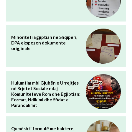
Minoriteti Egjiptian në Shqipëri,
DPA ekspozon dokumente
origjinale
Hulumtim mbi Gjuhën e Urrejtjes
në Rrjetet Sociale ndaj
Komuniteteve Rom dhe Egjiptian:
Format, Ndikimi dhe Sfidat e
Parandalimit
Qumështi formulë me baktere,