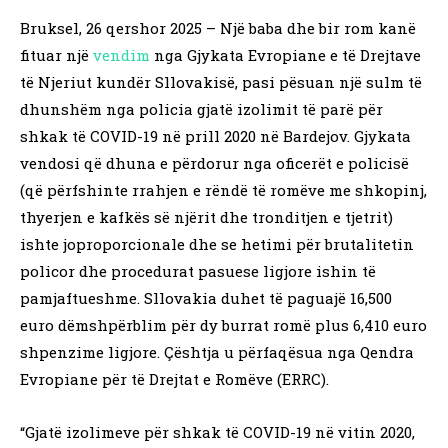
Bruksel, 26 qershor 2025 – Një baba dhe bir rom kanë
fituar një
vendim
nga Gjykata Evropiane e të Drejtave
të Njeriut kundër Sllovakisë, pasi pësuan një sulm të
dhunshëm nga policia gjatë izolimit të parë për
shkak të COVID-19 në prill 2020 në Bardejov. Gjykata
vendosi që dhuna e përdorur nga oficerët e policisë
(që përfshinte rrahjen e rëndë të romëve me shkopinj,
thyerjen e kafkës së njërit dhe tronditjen e tjetrit)
ishte joproporcionale dhe se hetimi për brutalitetin
policor dhe procedurat pasuese ligjore ishin të
pamjaftueshme. Sllovakia duhet të paguajë 16,500
euro dëmshpërblim për dy burrat romë plus 6,410 euro
shpenzime ligjore. Çështja u përfaqësua nga Qendra
Evropiane për të Drejtat e Romëve (ERRC).
“Gjatë izolimeve për shkak të COVID-19 në vitin 2020,