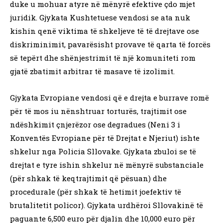
duke u mohuar atyre në mënyrë efektive çdo mjet
juridik. Gjykata Kushtetuese vendosi se ata nuk
kishin qenë viktima të shkeljeve të të drejtave ose
diskriminimit, pavarësisht provave të qarta të forcës
së tepërt dhe shënjestrimit të një komuniteti rom
gjatë zbatimit arbitrar të masave të izolimit.
Gjykata Evropiane vendosi që e drejta e burrave romë
për të mos iu nënshtruar torturës, trajtimit ose
ndëshkimit çnjerëzor ose degradues (Neni 3 i
Konventës Evropiane për të Drejtat e Njeriut) ishte
shkelur nga Policia Sllovake. Gjykata zbuloi se të
drejtat e tyre ishin shkelur në mënyrë substanciale
(për shkak të keqtrajtimit që pësuan) dhe
procedurale (për shkak të hetimit joefektiv të
brutalitetit policor). Gjykata urdhëroi Sllovakinë të
paguante 6,500 euro për djalin dhe 10,000 euro për