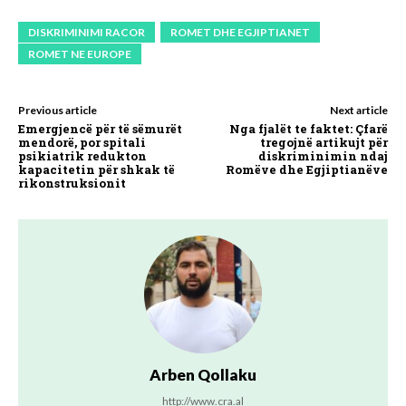
DISKRIMINIMI RACOR
ROMET DHE EGJIPTIANET
ROMET NE EUROPE
Previous article
Next article
Emergjencë për të sëmurët
Nga fjalët te faktet: Çfarë
mendorë, por spitali
tregojnë artikujt për
psikiatrik redukton
diskriminimin ndaj
kapacitetin për shkak të
Romëve dhe Egjiptianëve
rikonstruksionit
Arben Qollaku
http://www.cra.al