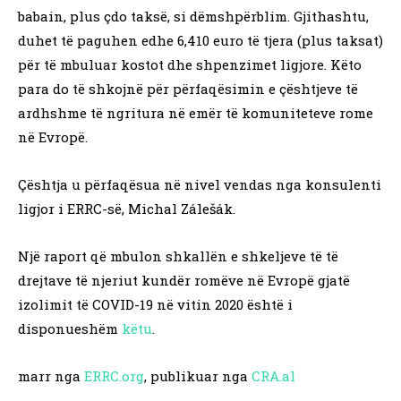
babain, plus çdo taksë, si dëmshpërblim. Gjithashtu,
duhet të paguhen edhe 6,410 euro të tjera (plus taksat)
për të mbuluar kostot dhe shpenzimet ligjore. Këto
para do të shkojnë për përfaqësimin e çështjeve të
ardhshme të ngritura në emër të komuniteteve rome
në Evropë.
Çështja u përfaqësua në nivel vendas nga konsulenti
ligjor i ERRC-së, Michal Zálešák.
Një raport që mbulon shkallën e shkeljeve të të
drejtave të njeriut kundër romëve në Evropë gjatë
izolimit të COVID-19 në vitin 2020 është i
disponueshëm
këtu
.
marr nga
ERRC.org
, publikuar nga
CRA.al