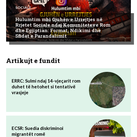
SOCIALE
Hulumtim mbi Gjuhën e Urrejtjes në
Rrjetet Sociale ndaj Komuniteteve Rom
dhe Egjiptian: Format, Ndikimi dhe
Sfidat e Parandalimit
Artikujt e fundit
ERRC: Sulmi ndaj 14-vjeçarit rom
duhet të hetohet si tentativë
vrasjeje
ECSR: Suedia diskriminoi
migrantët romë