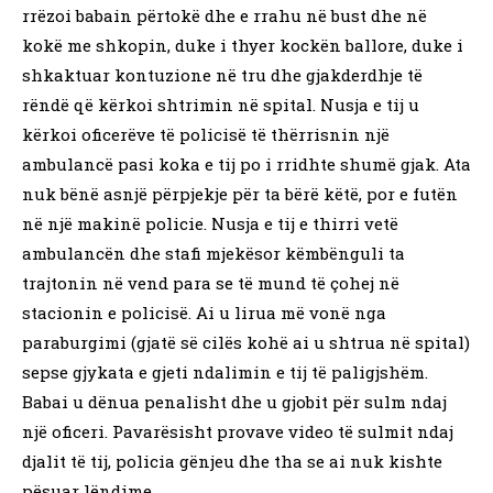
rrëzoi babain përtokë dhe e rrahu në bust dhe në
kokë me shkopin, duke i thyer kockën ballore, duke i
shkaktuar kontuzione në tru dhe gjakderdhje të
rëndë që kërkoi shtrimin në spital. Nusja e tij u
kërkoi oficerëve të policisë të thërrisnin një
ambulancë pasi koka e tij po i rridhte shumë gjak. Ata
nuk bënë asnjë përpjekje për ta bërë këtë, por e futën
në një makinë policie. Nusja e tij e thirri vetë
ambulancën dhe stafi mjekësor këmbënguli ta
trajtonin në vend para se të mund të çohej në
stacionin e policisë. Ai u lirua më vonë nga
paraburgimi (gjatë së cilës kohë ai u shtrua në spital)
sepse gjykata e gjeti ndalimin e tij të paligjshëm.
Babai u dënua penalisht dhe u gjobit për sulm ndaj
një oficeri. Pavarësisht provave video të sulmit ndaj
djalit të tij, policia gënjeu dhe tha se ai nuk kishte
pësuar lëndime.