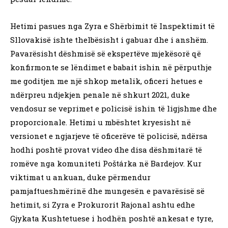
Hetimi pasues nga Zyra e Shërbimit të Inspektimit të
Sllovakisë ishte thelbësisht i gabuar dhe i anshëm.
Pavarësisht dëshmisë së ekspertëve mjekësorë që
konfirmonte se lëndimet e babait ishin në përputhje
me goditjen me një shkop metalik, oficeri hetues e
ndërpreu ndjekjen penale në shkurt 2021, duke
vendosur se veprimet e policisë ishin të ligjshme dhe
proporcionale. Hetimi u mbështet kryesisht në
versionet e ngjarjeve të oficerëve të policisë, ndërsa
hodhi poshtë provat video dhe disa dëshmitarë të
romëve nga komuniteti Poštárka në Bardejov. Kur
viktimat u ankuan, duke përmendur
pamjaftueshmërinë dhe mungesën e pavarësisë së
hetimit, si Zyra e Prokurorit Rajonal ashtu edhe
Gjykata Kushtetuese i hodhën poshtë ankesat e tyre,