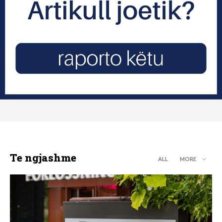
Te ngjashme
ALL
MORE