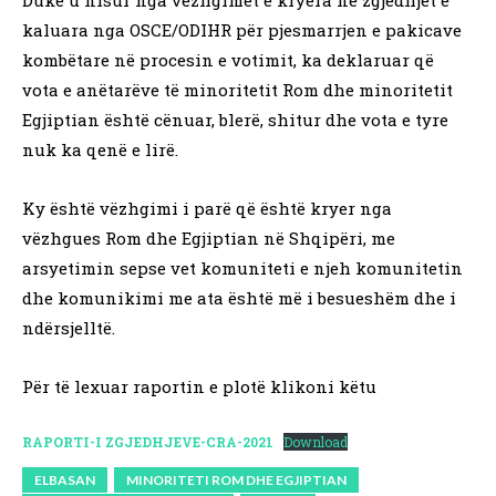
Duke u nisur nga vëzhgimet e kryera në zgjedhjet e
kaluara nga OSCE/ODIHR për pjesmarrjen e pakicave
kombëtare në procesin e votimit, ka deklaruar që
vota e anëtarëve të minoritetit Rom dhe minoritetit
Egjiptian është cënuar, blerë, shitur dhe vota e tyre
nuk ka qenë e lirë.
Ky është vëzhgimi i parë që është kryer nga
vëzhgues Rom dhe Egjiptian në Shqipëri, me
arsyetimin sepse vet komuniteti e njeh komunitetin
dhe komunikimi me ata është më i besueshëm dhe i
ndërsjelltë.
Për të lexuar raportin e plotë klikoni këtu
RAPORTI-I ZGJEDHJEVE-CRA-2021
Download
ELBASAN
MINORITETI ROM DHE EGJIPTIAN