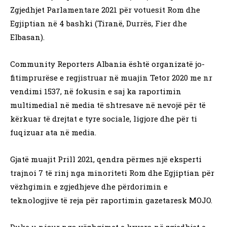
Zgjedhjet Parlamentare 2021 për votuesit Rom dhe
Egjiptian në 4 bashki (Tiranë, Durrës, Fier dhe
Elbasan).
Community Reporters Albania është organizatë jo-
fitimprurëse e regjistruar në muajin Tetor 2020 me nr
vendimi 1537, në fokusin e saj ka raportimin
multimedial në media të shtresave në nevojë për të
kërkuar të drejtat e tyre sociale, ligjore dhe për ti
fuqizuar ata në media.
Gjatë muajit Prill 2021, qendra përmes një eksperti
trajnoi 7 të rinj nga minoriteti Rom dhe Egjiptian për
vëzhgimin e zgjedhjeve dhe përdorimin e
teknologjive të reja për raportimin gazetaresk MOJO.