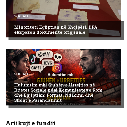
SOCIALE
Minoriteti Egjiptian në Shqipëri, DPA
ekspozon dokumente origjinale
SOCIALE
Hulumtim mbi Gjuhën e Urrejtjes në
Rrjetet Sociale ndaj Komuniteteve Rom
dhe Egjiptian: Format, Ndikimi dhe
Sfidat e Parandalimit
Artikujt e fundit