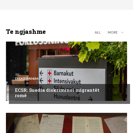
Te ngjashme
ALL
MORE
DISKRIMINIM
ECSR: Suedia diskriminoi migrantët
romë