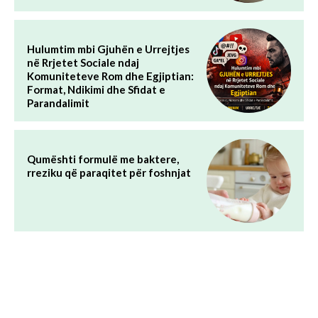
Hulumtim mbi Gjuhën e Urrejtjes
në Rrjetet Sociale ndaj
Komuniteteve Rom dhe Egjiptian:
Format, Ndikimi dhe Sfidat e
Parandalimit
Qumështi formulë me baktere,
rreziku që paraqitet për foshnjat