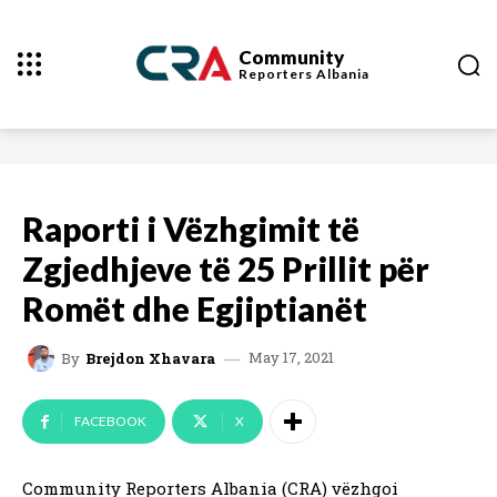
Community
Reporters
Albania
Raporti i Vëzhgimit të
Zgjedhjeve të 25 Prillit për
Romët dhe Egjiptianët
May 17, 2021
By
Brejdon Xhavara
FACEBOOK
X
Community Reporters Albania (CRA) vëzhgoi