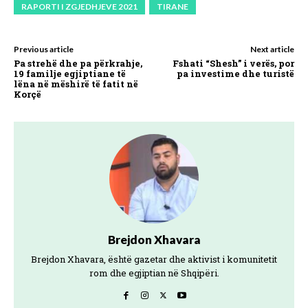
RAPORTI I ZGJEDHJEVE 2021
TIRANE
Previous article
Next article
Pa strehë dhe pa përkrahje,
Fshati “Shesh” i verës, por
19 familje egjiptiane të
pa investime dhe turistë
lëna në mëshirë të fatit në
Korçë
Brejdon Xhavara
Brejdon Xhavara, është gazetar dhe aktivist i komunitetit
rom dhe egjiptian në Shqipëri.