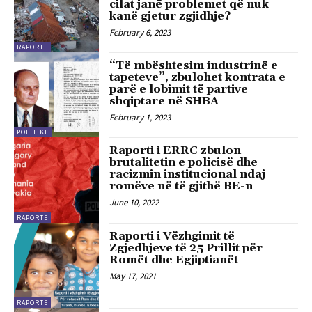
cilat janë problemet që nuk
kanë gjetur zgjidhje?
February 6, 2023
RAPORTE
“Të mbështesim industrinë e
tapeteve”, zbulohet kontrata e
parë e lobimit të partive
shqiptare në SHBA
February 1, 2023
POLITIKE
Raporti i ERRC zbulon
brutalitetin e policisë dhe
racizmin institucional ndaj
romëve në të gjithë BE-n
June 10, 2022
RAPORTE
Raporti i Vëzhgimit të
Zgjedhjeve të 25 Prillit për
Romët dhe Egjiptianët
May 17, 2021
RAPORTE