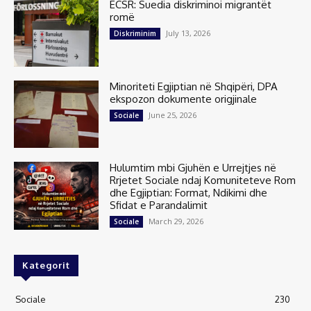
ECSR: Suedia diskriminoi migrantët
romë
July 13, 2026
Diskriminim
Minoriteti Egjiptian në Shqipëri, DPA
ekspozon dokumente origjinale
June 25, 2026
Sociale
Hulumtim mbi Gjuhën e Urrejtjes në
Rrjetet Sociale ndaj Komuniteteve Rom
dhe Egjiptian: Format, Ndikimi dhe
Sfidat e Parandalimit
March 29, 2026
Sociale
Kategorit
Sociale
230