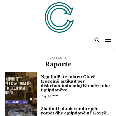
CATEGORY
Raporte
Nga fjalët te faktet: Çfarë
tregojnë artikujt për
diskriminimin ndaj Romëve dhe
Egjiptianëve
July 24, 2025
PUBLIKIME CRA
Zbatimi i planit vendor për
romët dhe egjiptianë në Korçë,