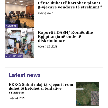
Përse duhet të hartohen planet
5-vjeçare vendore të strehimit ?
May 4, 2021
RAPORTE
Raporti i DASH/ Romët dhe
Egjiptian janë ende të
diskriminuar
March 31, 2021
DISKRIMINIM
Latest news
ERRC: Sulmi ndaj 14-vjeçarit rom
duhet të hetohet si tentativë
vrasjeje
July 14, 2026