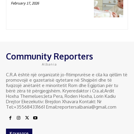
February 17, 2026
Community Reporters
Albania
C.R.A është një organizatë jo-fitimprurëse e cila ka qëllim të
promovojë e gazetarisë qytetare në Shqipëri dhe të
fuqizojë anëtarët e minoritetit Rom dhe Egjiptian për tu
bërë zëra të përgjegjshëm. Kryeredaktor i Cra.al:Ardit
Hoxha Themelues:Jeta Pera, Roden Hoxha, Lorin Kadiu
Drejtor Ekezekutiv: Brejdon Xhavara Kontakt: Nr
Tel:+355684331661 Email:reportersalbania@gmail.com
Kryesore