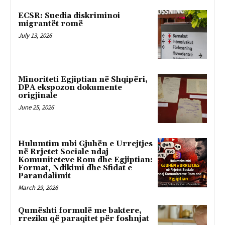
ECSR: Suedia diskriminoi
migrantët romë
July 13, 2026
Minoriteti Egjiptian në Shqipëri,
DPA ekspozon dokumente
origjinale
June 25, 2026
Hulumtim mbi Gjuhën e Urrejtjes
në Rrjetet Sociale ndaj
Komuniteteve Rom dhe Egjiptian:
Format, Ndikimi dhe Sfidat e
Parandalimit
March 29, 2026
Qumështi formulë me baktere,
rreziku që paraqitet për foshnjat