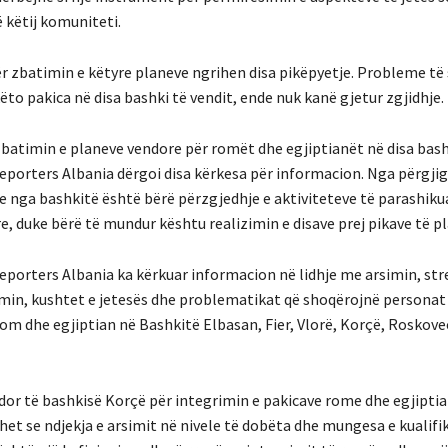
 këtij komuniteti.
r zbatimin e këtyre planeve ngrihen disa pikëpyetje. Probleme t
to pakica në disa bashki të vendit, ende nuk kanë gjetur zgjidhje.
zbatimin e planeve vendore për romët dhe egjiptianët në disa bashk
orters Albania dërgoi disa kërkesa për informacion. Nga përgjig
e nga bashkitë është bërë përzgjedhje e aktiviteteve të parashiku
, duke bërë të mundur kështu realizimin e disave prej pikave të p
orters Albania ka kërkuar informacion në lidhje me arsimin, st
imin, kushtet e jetesës dhe problematikat që shoqërojnë personat
om dhe egjiptian në Bashkitë Elbasan, Fier, Vlorë, Korçë, Roskove
dor të bashkisë Korçë për integrimin e pakicave rome dhe egjiptia
ohet se ndjekja e arsimit në nivele të dobëta dhe mungesa e kualif