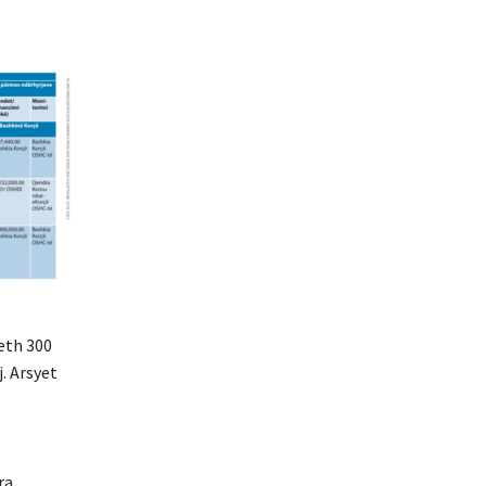
eth 300
. Arsyet
ra.