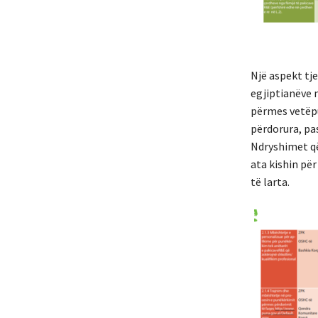
Një aspekt tj
egjiptianëve 
përmes vetëpu
përdorura, pas
Ndryshimet që
ata kishin për
të larta.