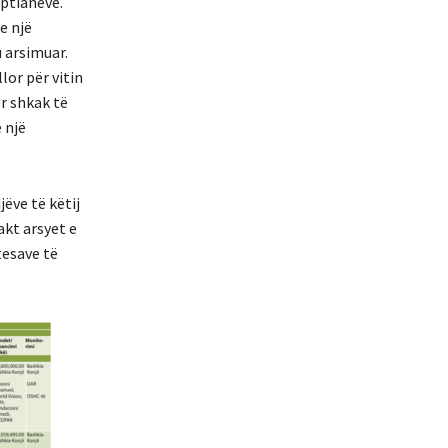
iptianëve.
e një
u arsimuar.
lor për vitin
ër shkak të
 një
ëve të këtij
akt arsyet e
tesave të