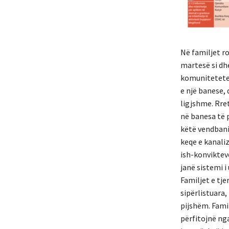
Në familjet r
martesë si dhe
komunitetete 
e një banese, 
ligjshme. Rret
në banesa të 
këtë vendbani
keqe e kanaliz
ish-konvikteve
janë sistemi i
Familjet e tje
sipërlistuara
pijshëm. Fami
përfitojnë ng