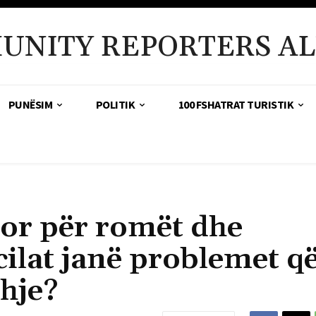
UNITY REPORTERS AL
PUNËSIM
POLITIK
100 FSHATRAT TURISTIK
dor për romët dhe
cilat janë problemet q
dhje?