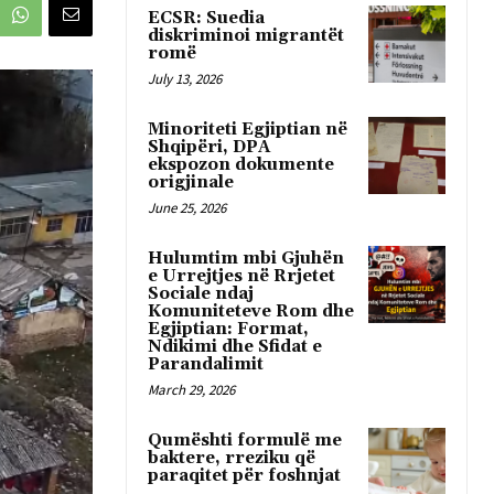
ECSR: Suedia
diskriminoi migrantët
romë
July 13, 2026
Minoriteti Egjiptian në
Shqipëri, DPA
ekspozon dokumente
origjinale
June 25, 2026
Hulumtim mbi Gjuhën
e Urrejtjes në Rrjetet
Sociale ndaj
Komuniteteve Rom dhe
Egjiptian: Format,
Ndikimi dhe Sfidat e
Parandalimit
March 29, 2026
Qumështi formulë me
baktere, rreziku që
paraqitet për foshnjat