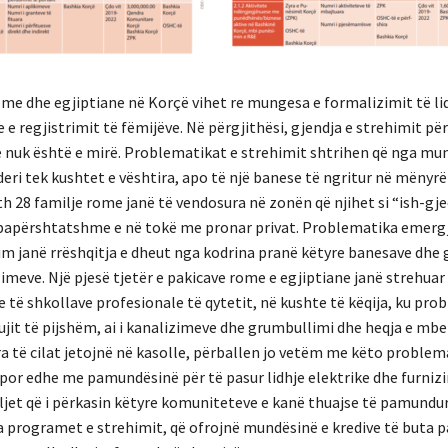
ome dhe egjiptiane në Korçë vihet re mungesa e formalizimit të li
 e regjistrimit të fëmijëve. Në përgjithësi, gjendja e strehimit pë
nuk është e mirë. Problematikat e strehimit shtrihen që nga mu
deri tek kushtet e vështira, apo të një banese të ngritur në mënyrë 
h 28 familje rome janë të vendosura në zonën që njihet si “ish-gje
papërshtatshme e në tokë me pronar privat. Problematika emerg
m janë rrëshqitja e dheut nga kodrina pranë këtyre banesave dhe 
imeve. Një pjesë tjetër e pakicave rome e egjiptiane janë strehuar 
 të shkollave profesionale të qytetit, në kushte të këqija, ku pro
 ujit të pijshëm, ai i kanalizimeve dhe grumbullimi dhe heqja e mbe
ra të cilat jetojnë në kasolle, përballen jo vetëm me këto problem
, por edhe me pamundësinë për të pasur lidhje elektrike dhe furniz
ljet që i përkasin këtyre komuniteteve e kanë thuajse të pamundur
a programet e strehimit, që ofrojnë mundësinë e kredive të buta p