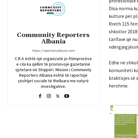
profesionale 
Disa norma ku
kulture për pl
Rreth 115 fëm
shkollor 2018-
Community Reporters
tarifave që nu
Albania
ndërgjegjësimi
https://reportersalbania.com
C.R.A është një organizatë jo-fitimprurëse
Edhe në shkoll
e cila ka qëllim të promovojë gazetarinë
qytetare në Shqipëri. Misioni i Community
komuniteti ka
Reporters Albania është të raportojë
braktisjes së
çështjet sociale të thelluara me natyrë
hershme.
investigative.