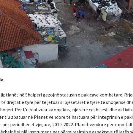
la
iptianët në Shqipëri gëzojnë statusin e pakicave kombëtare. Rrj
të drejtat e tyre për të jetuar si pjesëtarët e tjerë të shoqërisë dhe
hoqëri. Për t’u realizuar ky objektiv, një sërë çështjesh dhe aktivit
ër t’u zbatuar në Planet Vendore të hartuara për integrimin e pa
e për periudhën 4-vjeçare, 2019-2022. Planet vendore për romët d
hërbejnë si një instrument për përmirësimin e aspekteve të jetës s