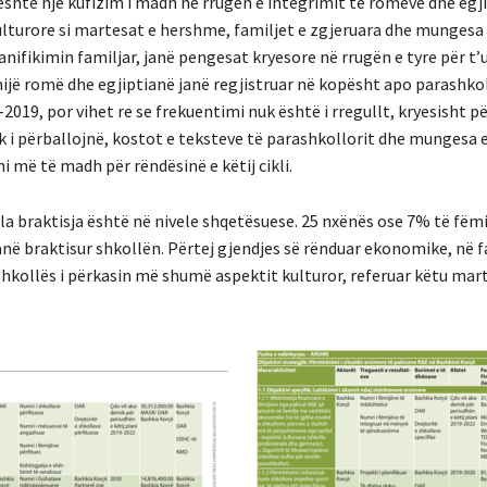
është një kufizim i madh në rrugën e integrimit të romëve dhe egj
lturore si martesat e hershme, familjet e zgjeruara dhe mungesa 
anifikimin familjar, janë pengesat kryesore në rrugën e tyre për t’
ijë romë dhe egjiptianë janë regjistruar në kopësht apo parashkol
2019, por vihet re se frekuentimi nuk është i rregullt, kryesisht p
k i përballojnë, kostot e teksteve të parashkollorit dhe mungesa e
 më të madh për rëndësinë e këtij cikli.
a braktisja është në nivele shqetësuese. 25 nxënës ose 7% të fëmij
në braktisur shkollën. Përtej gjendjes së rënduar ekonomike, në f
 shkollës i përkasin më shumë aspektit kulturor, referuar këtu mar