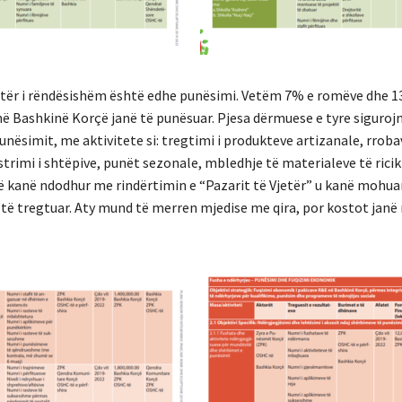
etër i rëndësishëm është edhe punësimi. Vetëm 7% e romëve dhe 
në Bashkinë Korçë janë të punësuar. Pjesa dërmuese e tyre siguroj
nësimit, me aktivitete si: tregtimi i produkteve artizanale, rroba
trimi i shtëpive, punët sezonale, mbledhje të materialeve të rici
 kanë ndodhur me rindërtimin e “Pazarit të Vjetër” u kanë mohuar
 të tregtuar. Aty mund të merren mjedise me qira, por kostot janë 