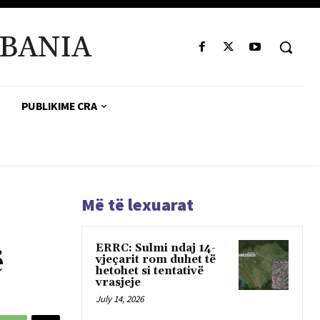
BANIA
PUBLIKIME CRA
Më të lexuarat
ERRC: Sulmi ndaj 14-
ë
vjeçarit rom duhet të
hetohet si tentativë
vrasjeje
July 14, 2026