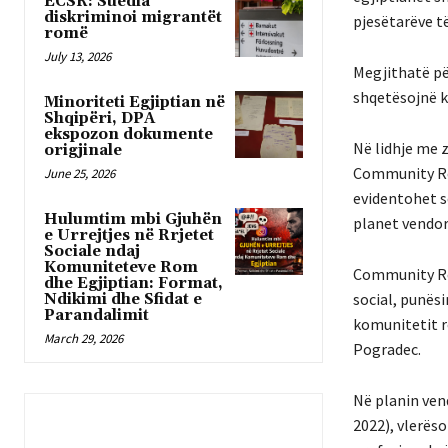
ECSR: Suedia
diskriminoi migrantët
pjesëtarëve të
romë
July 13, 2026
Megjithatë pë
shqetësojnë kë
Minoriteti Egjiptian në
Shqipëri, DPA
ekspozon dokumente
Në lidhje me 
origjinale
Community Rep
June 25, 2026
evidentohet s
Hulumtim mbi Gjuhën
planet vendore
e Urrejtjes në Rrjetet
Sociale ndaj
Komuniteteve Rom
Community Rep
dhe Egjiptian: Format,
social, punës
Ndikimi dhe Sfidat e
Parandalimit
komunitetit r
March 29, 2026
Pogradec.
Në planin ven
2022), vlerës