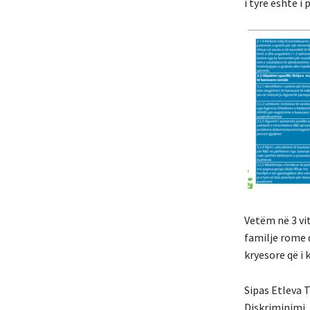
i tyre është i
Vetëm në 3 vi
familje rome d
kryesore që i
Sipas Etleva T
Diskriminimi, 