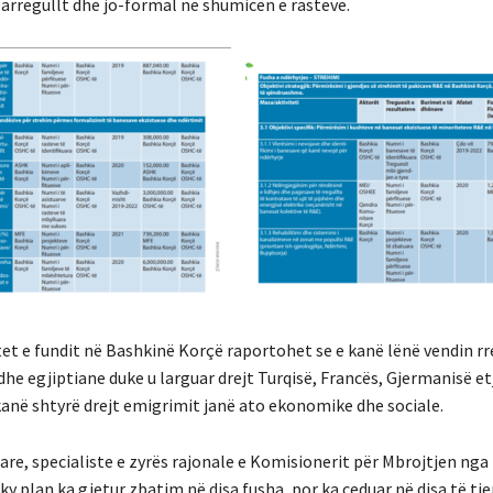
 parregullt dhe jo-formal në shumicën e rasteve.
tet e fundit në Bashkinë Korçë raportohet se e kanë lënë vendin rr
he egjiptiane duke u larguar drejt Turqisë, Francës, Gjermanisë etj
 kanë shtyrë drejt emigrimit janë ato ekonomike dhe sociale.
are, specialiste e zyrës rajonale e Komisionerit për Mbrojtjen nga
ky plan ka gjetur zbatim në disa fusha, por ka ceduar në disa të tje