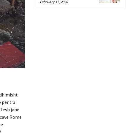
February 17, 2026
edhimisht
 për t’u
etesh janë
kicave Rome
he
ë