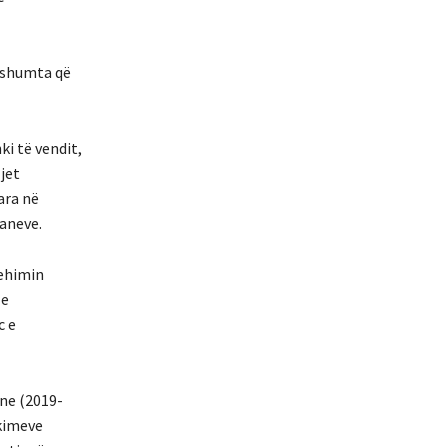
ë shumta që
i të vendit,
jet
ara në
laneve.
rehimin
 e
c e
ne (2019-
ikimeve