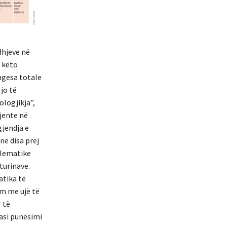
dhjeve në
r këto
ngesa totale
jo të
ologjikja”,
jente në
gjendja e
në disa prej
blematike
turinave.
atika të
im me ujë të
 të
asi punësimi