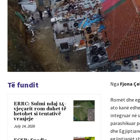
Të fundit
Nga
Fjona Çe
Romët dhe egj
ERRC: Sulmi ndaj 14-
ato kanë edhe 
vjeçarit rom duhet të
hetohet si tentativë
integruar në s
vrasjeje
parashikuar p
July 14, 2026
dhe Egjiptian
egjiptianët s