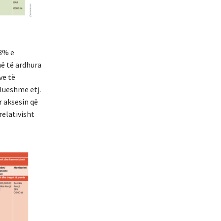
13% e
në të ardhura
ve të
klueshme etj.
 aksesin që
relativisht