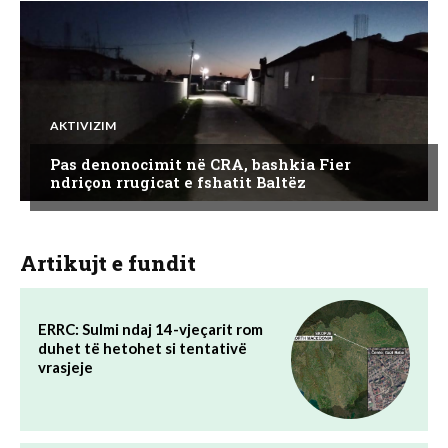
AKTIVIZIM
Pas denonocimit në CRA, bashkia Fier
ndriçon rrugicat e fshatit Baltëz
Artikujt e fundit
ERRC: Sulmi ndaj 14-vjeçarit rom
duhet të hetohet si tentativë
vrasjeje