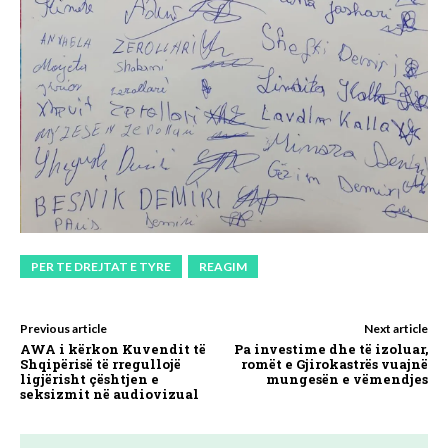
PER TE DREJTAT E TYRE
REAGIM
Previous article
Next article
AWA i kërkon Kuvendit të
Pa investime dhe të izoluar,
Shqipërisë të rregullojë
romët e Gjirokastrës vuajnë
ligjërisht çështjen e
mungesën e vëmendjes
seksizmit në audiovizual