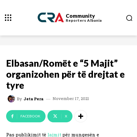
Community
Reporters
Albania
Elbasan/Romët e “5 Majit”
organizohen për të drejtat e
tyre
November 17, 2021
By
Jeta Pera
FACEBOOK
X
Pas publikimit të
lajmit
për mungesën e