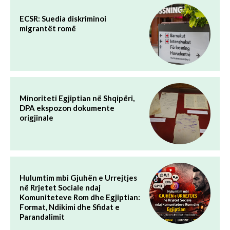
ECSR: Suedia diskriminoi
migrantët romë
Minoriteti Egjiptian në Shqipëri,
DPA ekspozon dokumente
origjinale
Hulumtim mbi Gjuhën e Urrejtjes
në Rrjetet Sociale ndaj
Komuniteteve Rom dhe Egjiptian:
Format, Ndikimi dhe Sfidat e
Parandalimit