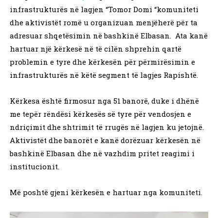
infrastrukturës në lagjen “Tomor Domi “komuniteti
dhe aktivistët romë u organizuan menjëherë për ta
adresuar shqetësimin në bashkinë Elbasan. Ata kanë
hartuar një kërkesë në të cilën shprehin qartë
problemin e tyre dhe kërkesën për përmirësimin e
infrastrukturës në këtë segment të lagjes Rapishtë.
Kërkesa është firmosur nga 51 banorë, duke i dhënë
me tepër rëndësi kërkesës së tyre për vendosjen e
ndriçimit dhe shtrimit të rrugës në lagjen ku jetojnë.
Aktivistët dhe banorët e kanë dorëzuar kërkesën në
bashkinë Elbasan dhe në vazhdim pritet reagimi i
institucionit.
Më poshtë gjeni kërkesën e hartuar nga komuniteti.