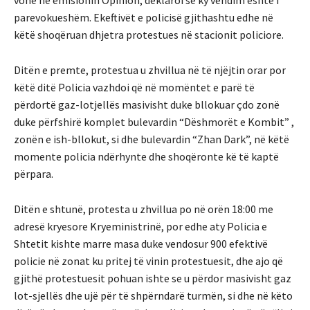
vonë në emisionin Opinion, deklaroi se ky vendim është i
parevokueshëm. Ekeftivët e policisë gjithashtu edhe në
këtë shoqëruan dhjetra protestues në stacionit policiore.
Ditën e premte, protestua u zhvillua në të njëjtin orar por
këtë ditë Policia vazhdoi që në momëntet e parë të
përdortë gaz-lotjellës masivisht duke bllokuar çdo zonë
duke përfshirë komplet bulevardin “Dëshmorët e Kombit” ,
zonën e ish-bllokut, si dhe bulevardin “Zhan Dark”, në këtë
momente policia ndërhynte dhe shoqëronte kë të kaptë
përpara.
Ditën e shtunë, protesta u zhvillua po në orën 18:00 me
adresë kryesore Kryeministrinë, por edhe aty Policia e
Shtetit kishte marre masa duke vendosur 900 efektivë
policie në zonat ku pritej të vinin protestuesit, dhe ajo që
gjithë protestuesit pohuan ishte se u përdor masivisht gaz
lot-sjellës dhe ujë për të shpërndarë turmën, si dhe në këto