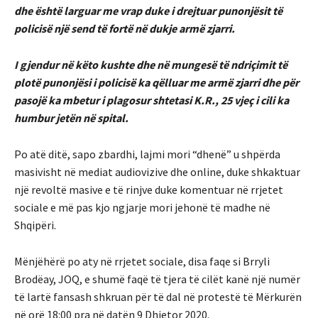
dhe është larguar me vrap duke i drejtuar punonjësit të
policisë një send të fortë në dukje armë zjarri.
I gjendur në këto kushte dhe në mungesë të ndriçimit të
plotë punonjësi i policisë ka qëlluar me armë zjarri dhe për
pasojë ka mbetur i plagosur shtetasi K.R., 25 vjeç i cili ka
humbur jetën në spital.
Po atë ditë, sapo zbardhi, lajmi mori “dhenë” u shpërda
masivisht në mediat audiovizive dhe online, duke shkaktuar
një revoltë masive e të rinjve duke komentuar në rrjetet
sociale e më pas kjo ngjarje mori jehonë të madhe në
Shqipëri.
Mënjëhërë po aty në rrjetet sociale, disa faqe si Brryli
Brodëay, JOQ, e shumë faqë të tjera të cilët kanë një numër
të lartë fansash shkruan për të dal në protestë të Mërkurën
në orë 18:00 pra në datën 9 Dhjetor 2020.