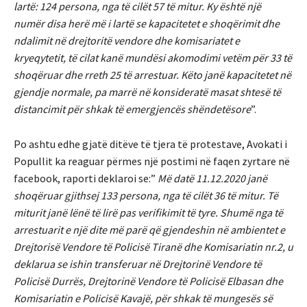
lartë: 124 persona, nga të cilët 57 të mitur.
Ky është një
numër disa herë më i lartë se kapacitetet e shoqërimit dhe
ndalimit në drejtoritë vendore dhe komisariatet e
kryeqytetit, të cilat kanë mundësi akomodimi vetëm për 33 të
shoqëruar dhe rreth 25 të arrestuar. Këto janë kapacitetet në
gjendje normale, pa marrë në konsideratë masat shtesë të
distancimit për shkak të emergjencës shëndetësore
”.
Po ashtu edhe gjatë ditëve të tjera të protestave, Avokati i
Popullit ka reaguar përmes një postimi në faqen zyrtare në
facebook, raporti deklaroi se:”
Më datë 11.12.2020 janë
shoqëruar gjithsej 133 persona, nga të cilët 36 të mitur. Të
miturit janë lënë të lirë pas verifikimit të tyre.
Shumë nga të
arrestuarit e një dite më parë që gjendeshin në ambientet e
Drejtorisë Vendore të Policisë Tiranë dhe Komisariatin nr.2, u
deklarua se ishin transferuar në Drejtorinë Vendore të
Policisë Durrës, Drejtorinë Vendore të Policisë Elbasan dhe
Komisariatin e Policisë Kavajë, për shkak të mungesës së