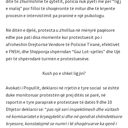
ditë të zhurmshme të qytëtit, policia nuk pyeti më për “ligj
e maliq” por filloi të shoqërontë të mitur dhe të kryente
procesin e intervistimit pa praninë e një psikologu.
Në ditën e djelë, protesta u zhvillua në mënyrë paqësore
edhe pse pati disa momente kur protestuesit po i
afroheshin Drejtorisë Vendore të Policisë Tiranë, efektivët
e FNSH, dhe Shqiponja shpërndan “Gaz Lot-sjellës” dhe Ujë
për të shpërndarë turmën e protestuesëve.
Kush po e shkel ligjin?
Avokati i Popullit, deklaroi në rrjetin e tyre social se është
duke monitoruar protestën që prej ditës së parë, në
raportin e tyre paraprak e protestave të datës 9 dhe 10
Dhjetor deklaroi se: “
pas
një seri inspektimesh dhe vizitash
në komisariatet e kryeqytetit si dhe në qendrat shëndetësore
kryesore, konstatojmë se numri i të shoqëruarve ka qenë i