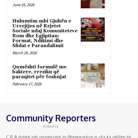
June 25, 2026
Hulumtim mbi Gjuhën e
Urrejtjes në Rrjetet
Sociale ndaj Komuniteteve
Rom dhe Egjiptian:
Format, Ndikimi dhe
Sfidat e Parandalimit
March 29, 2026
Qumështi formulë me
baktere, rreziku që
paraqitet për foshnjat
February 17, 2026
Community Reporters
Albania
C.R.A është një organizatë jo-fitimprurëse e cila ka qëllim të