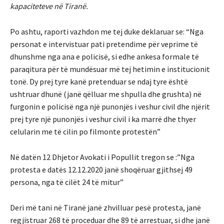
kapaciteteve në Tiranë.
Po ashtu, raporti vazhdon me tej duke deklaruar se: “Nga
personat e intervistuar pati pretendime për veprime të
dhunshme nga ana e policisë, si edhe ankesa formale të
paraqitura për të mundësuar më tej hetimin e institucionit
tonë. Dy prej tyre kanë pretenduar se ndaj tyre është
ushtruar dhunë (janë qëlluar me shpulla dhe grushta) në
furgonin e policisë nga një punonjës i veshur civil dhe njërit
prej tyre një punonjës i veshur civil i ka marrë dhe thyer
celularin me të cilin po filmonte protestën”
Në datën 12 Dhjetor Avokati i Popullit tregon se :”Nga
protesta e datës 12.12.2020 janë shoqëruar gjithsej 49
persona, nga të cilët 24 të mitur”
Deri më tani në Tiranë janë zhvilluar pesë protesta, janë
regjistruar 268 të proceduar dhe 89 të arrestuar, si dhe janë