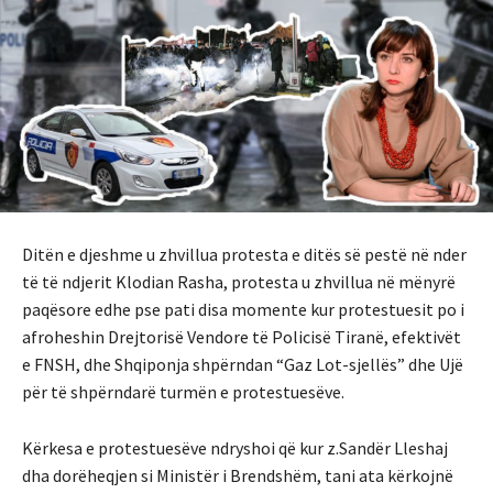
Ditën e djeshme u zhvillua protesta e ditës së pestë në nder
të të ndjerit Klodian Rasha, protesta u zhvillua në mënyrë
paqësore edhe pse pati disa momente kur protestuesit po i
afroheshin Drejtorisë Vendore të Policisë Tiranë, efektivët
e FNSH, dhe Shqiponja shpërndan “Gaz Lot-sjellës” dhe Ujë
për të shpërndarë turmën e protestuesëve.
Kërkesa e protestuesëve ndryshoi që kur z.Sandër Lleshaj
dha dorëheqjen si Ministër i Brendshëm, tani ata kërkojnë