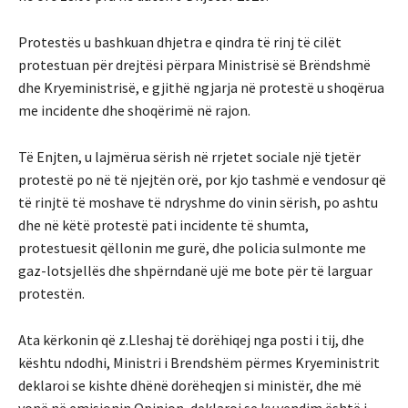
Protestës u bashkuan dhjetra e qindra të rinj të cilët
protestuan për drejtësi përpara Ministrisë së Brëndshmë
dhe Kryeministrisë, e gjithë ngjarja në protestë u shoqërua
me incidente dhe shoqërimë në rajon.
Të Enjten, u lajmërua sërish në rrjetet sociale një tjetër
protestë po në të njejtën orë, por kjo tashmë e vendosur që
të rinjtë të moshave të ndryshme do vinin sërish, po ashtu
dhe në këtë protestë pati incidente të shumta,
protestuesit qëllonin me gurë, dhe policia sulmonte me
gaz-lotsjellës dhe shpërndanë ujë me bote për të larguar
protestën.
Ata kërkonin që z.Lleshaj të dorëhiqej nga posti i tij, dhe
kështu ndodhi, Ministri i Brendshëm përmes Kryeministrit
deklaroi se kishte dhënë dorëheqjen si ministër, dhe më