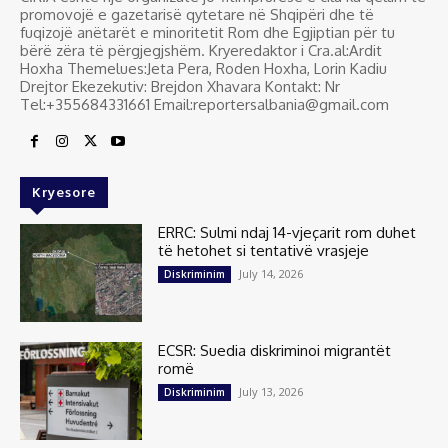
promovojë e gazetarisë qytetare në Shqipëri dhe të
fuqizojë anëtarët e minoritetit Rom dhe Egjiptian për tu
bërë zëra të përgjegjshëm. Kryeredaktor i Cra.al:Ardit
Hoxha Themelues:Jeta Pera, Roden Hoxha, Lorin Kadiu
Drejtor Ekezekutiv: Brejdon Xhavara Kontakt: Nr
Tel:+355684331661 Email:reportersalbania@gmail.com
Kryesore
ERRC: Sulmi ndaj 14-vjeçarit rom duhet
të hetohet si tentativë vrasjeje
July 14, 2026
Diskriminim
ECSR: Suedia diskriminoi migrantët
romë
July 13, 2026
Diskriminim