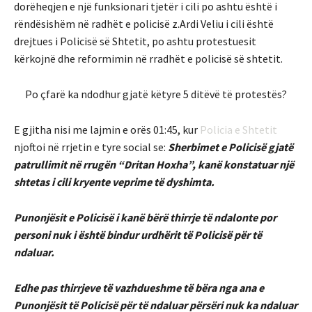
dorëheqjen e një funksionari tjetër i cili po ashtu është i
rëndësishëm në radhët e policisë z.Ardi Veliu i cili është
drejtues i Policisë së Shtetit, po ashtu protestuesit
kërkojnë dhe reformimin në rradhët e policisë së shtetit.
Po çfarë ka ndodhur gjatë këtyre 5 ditëvë të protestës?
E gjitha nisi me lajmin e orës 01:45, kur
Policia e Shtetit
njoftoi në rrjetin e tyre social se:
Sherbimet e Policisë gjatë
patrullimit në rrugën “Dritan Hoxha”, kanë konstatuar një
shtetas i cili kryente veprime të dyshimta.
Punonjësit e Policisë i kanë bërë thirrje të ndalonte por
personi nuk i është bindur urdhërit të Policisë për të
ndaluar.
Edhe pas thirrjeve të vazhdueshme të bëra nga ana e
Punonjësit të Policisë për të ndaluar përsëri nuk ka ndaluar