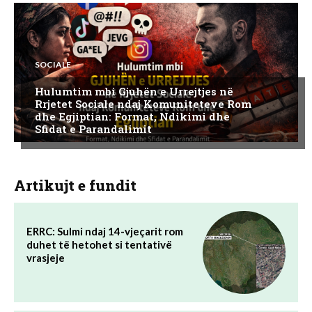
SOCIALE
Hulumtim mbi Gjuhën e Urrejtjes në
Rrjetet Sociale ndaj Komuniteteve Rom
dhe Egjiptian: Format, Ndikimi dhe
Sfidat e Parandalimit
Artikujt e fundit
ERRC: Sulmi ndaj 14-vjeçarit rom
duhet të hetohet si tentativë
vrasjeje