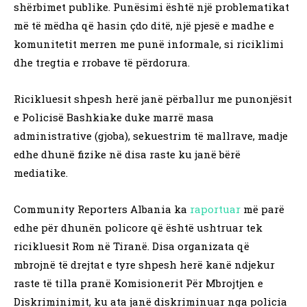
shërbimet publike. Punësimi është një problematikat
më të mëdha që hasin çdo ditë, një pjesë e madhe e
komunitetit merren me punë informale, si riciklimi
dhe tregtia e rrobave të përdorura.
Ricikluesit shpesh herë janë përballur me punonjësit
e Policisë Bashkiake duke marrë masa
administrative (gjoba), sekuestrim të mallrave, madje
edhe dhunë fizike në disa raste ku janë bërë
mediatike.
Community Reporters Albania ka
raportuar
më parë
edhe për dhunën policore që është ushtruar tek
ricikluesit Rom në Tiranë. Disa organizata që
mbrojnë të drejtat e tyre shpesh herë kanë ndjekur
raste të tilla pranë Komisionerit Për Mbrojtjen e
Diskriminimit, ku ata janë diskriminuar nga policia