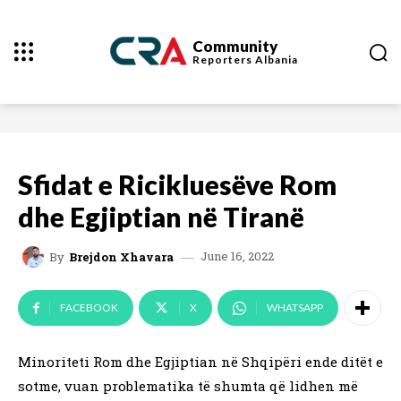
Community
Reporters
Albania
Sfidat e Ricikluesëve Rom
dhe Egjiptian në Tiranë
June 16, 2022
By
Brejdon Xhavara
FACEBOOK
X
WHATSAPP
Minoriteti Rom dhe Egjiptian në Shqipëri ende ditët e
sotme, vuan problematika të shumta që lidhen më