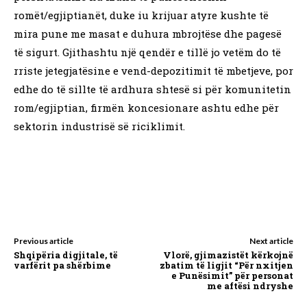
romët/egjiptianët, duke iu krijuar atyre kushte të
mira pune me masat e duhura mbrojtëse dhe pagesë
të sigurt. Gjithashtu një qendër e tillë jo vetëm do të
rriste jetegjatësine e vend-depozitimit të mbetjeve, por
edhe do të sillte të ardhura shtesë si për komunitetin
rom/egjiptian, firmën koncesionare ashtu edhe për
sektorin industrisë së riciklimit.
Previous article
Next article
Shqipëria digjitale, të
Vlorë, gjimazistët kërkojnë
varfërit pa shërbime
zbatim të ligjit “Për nxitjen
e Punësimit” për personat
me aftësi ndryshe