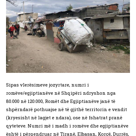
Sipas vlerësimeve jozyrtare, numri i
romëve/egjiptianëve në Shqipëri ndryshon nga
80.000 në 120.000, Romët dhe Egjiptianëve janë të
shpërndarë pothuajse në të gjithë territorin e vendit
(kryesisht në lagjet e ndara), ose në fshatrat pranë
qyteteve. Numri më i madh i romëve dhe egjiptianëve
është i përqendruar në Tiranë, Elbasan, Korçë, Durrës,