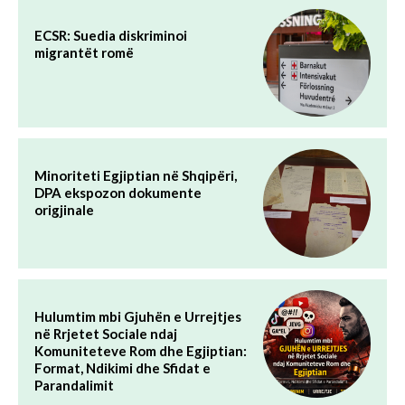
ECSR: Suedia diskriminoi
migrantët romë
Minoriteti Egjiptian në Shqipëri,
DPA ekspozon dokumente
origjinale
Hulumtim mbi Gjuhën e Urrejtjes
në Rrjetet Sociale ndaj
Komuniteteve Rom dhe Egjiptian:
Format, Ndikimi dhe Sfidat e
Parandalimit