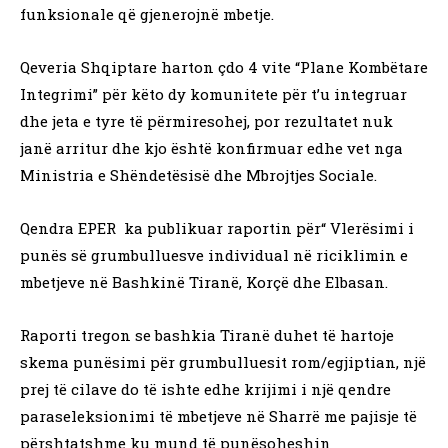
funksionale që gjenerojnë mbetje.
Qeveria Shqiptare harton çdo 4 vite “Plane Kombëtare
Integrimi” për këto dy komunitete për t’u integruar
dhe jeta e tyre të përmiresohej, por rezultatet nuk
janë arritur dhe kjo është konfirmuar edhe vet nga
Ministria e Shëndetësisë dhe Mbrojtjes Sociale.
Qendra EPER ka publikuar raportin për“ Vlerësimi i
punës së grumbulluesve individual në riciklimin e
mbetjeve në Bashkinë Tiranë, Korçë dhe Elbasan.
Raporti tregon se bashkia Tiranë duhet të hartoje
skema punësimi për grumbulluesit rom/egjiptian, një
prej të cilave do të ishte edhe krijimi i një qendre
paraseleksionimi të mbetjeve në Sharrë me pajisje të
përshtatshme ku mund të punësoheshin