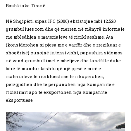
Bashkiake Tiranë.
Në Shqipëri, sipas IFC (2006) ekzistojne mbi 12,520
grumbullues rom dhe që merren në mënyrë informale
me mbledhjen e materialeve të riciklueshme. Ata
(konsiderohen si pjesa me e varfër dhe e rrezikuar e
shoqërisë) punojnë intensivisht, papushim sidomos
në vend-grumbullimet e mbetjeve dhe landfille duke
bërë të mundur kështu që një pjesë e mirë e
materialeve të riciklueshme të rikuperohen,
përzgjidhen dhe të përpunohen nga kompanitë e
riciklimit apo të eksportohen nga kompanitë
eksportuese