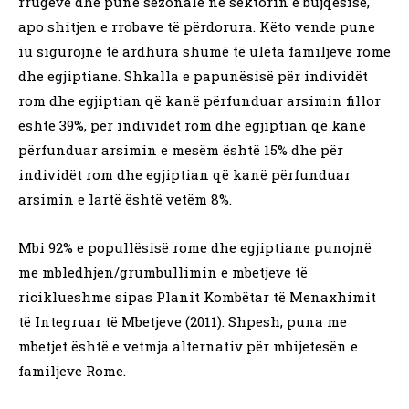
rrugëve dhe punë sezonale në sektorin e bujqësisë,
apo shitjen e rrobave të përdorura. Këto vende pune
iu sigurojnë të ardhura shumë të ulëta familjeve rome
dhe egjiptiane. Shkalla e papunësisë për individët
rom dhe egjiptian që kanë përfunduar arsimin fillor
është 39%, për individët rom dhe egjiptian që kanë
përfunduar arsimin e mesëm është 15% dhe për
individët rom dhe egjiptian që kanë përfunduar
arsimin e lartë është vetëm 8%.
Mbi 92% e popullësisë rome dhe egjiptiane punojnë
me mbledhjen/grumbullimin e mbetjeve të
riciklueshme sipas Planit Kombëtar të Menaxhimit
të Integruar të Mbetjeve (2011). Shpesh, puna me
mbetjet është e vetmja alternativ për mbijetesën e
familjeve Rome.