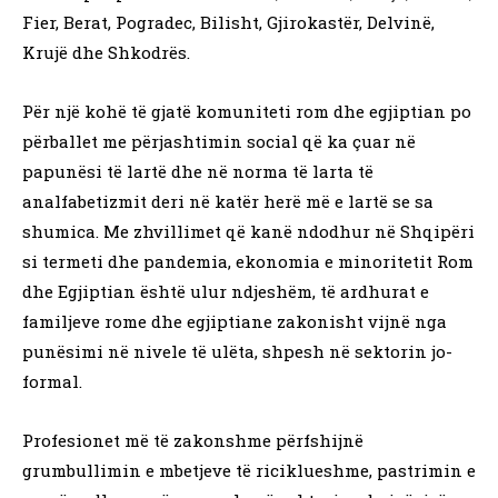
Fier, Berat, Pogradec, Bilisht, Gjirokastër, Delvinë,
Krujë dhe Shkodrës.
Për një kohë të gjatë komuniteti rom dhe egjiptian po
përballet me përjashtimin social që ka çuar në
papunësi të lartë dhe në norma të larta të
analfabetizmit deri në katër herë më e lartë se sa
shumica. Me zhvillimet që kanë ndodhur në Shqipëri
si termeti dhe pandemia, ekonomia e minoritetit Rom
dhe Egjiptian është ulur ndjeshëm, të ardhurat e
familjeve rome dhe egjiptiane zakonisht vijnë nga
punësimi në nivele të ulëta, shpesh në sektorin jo-
formal.
Profesionet më të zakonshme përfshijnë
grumbullimin e mbetjeve të riciklueshme, pastrimin e