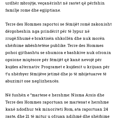
urdhër mbrojtje, veçanërisht në rastet që përfshin
familje rome dhe egjiptiane.
Terre des Hommes raportoi se fëmijët romë zakonisht
dërgoheshin nga prindërit për të lypur në
rrugë.Shumë e braktisën shkollën dhe nuk morën
shërbime mbështetëse publike. Terre des Hommes
pohoi gjithashtu se shumica e bashkive nuk ofronin
opsione miqësore për fëmijët që kanë nevojë për
kujdes alternativ. Programet e kujdesit u krijuan për
t’u shërbyer fëmijëve jetimë dhe jo të mbijetuarve të
abuzimit ose neglizhencës.
Në fushën e “martese e hershme: Nisma Arsis dhe
Terre des Hommes raportuan se martesat e hershme
kanë ndodhur tek minoriteti Rom, ata raportuan 24
raste, dhe 21 të mitur u ofruan ndihmë dhe shërbime