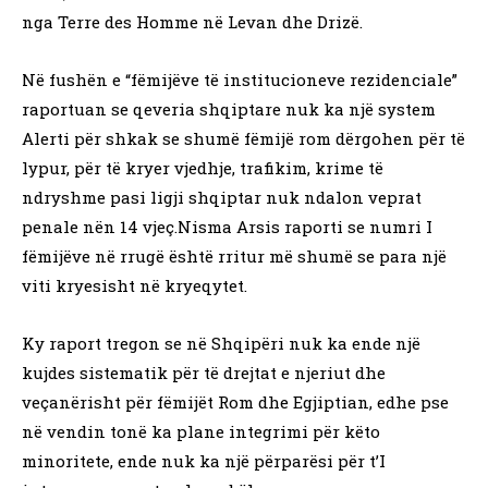
nga Terre des Homme në Levan dhe Drizë.
Në fushën e “fëmijëve të institucioneve rezidenciale”
raportuan se qeveria shqiptare nuk ka një system
Alerti për shkak se shumë fëmijë rom dërgohen për të
lypur, për të kryer vjedhje, trafikim, krime të
ndryshme pasi ligji shqiptar nuk ndalon veprat
penale nën 14 vjeç.Nisma Arsis raporti se numri I
fëmijëve në rrugë është rritur më shumë se para një
viti kryesisht në kryeqytet.
Ky raport tregon se në Shqipëri nuk ka ende një
kujdes sistematik për të drejtat e njeriut dhe
veçanërisht për fëmijët Rom dhe Egjiptian, edhe pse
në vendin tonë ka plane integrimi për këto
minoritete, ende nuk ka një përparësi për t’I