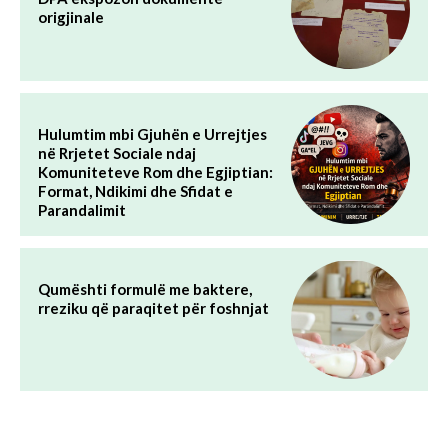
origjinale
Hulumtim mbi Gjuhën e Urrejtjes
në Rrjetet Sociale ndaj
Komuniteteve Rom dhe Egjiptian:
Format, Ndikimi dhe Sfidat e
Parandalimit
Qumështi formulë me baktere,
rreziku që paraqitet për foshnjat