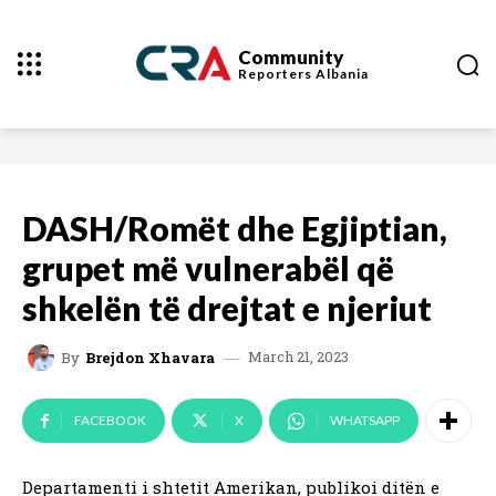
Community
Reporters
Albania
DASH/Romët dhe Egjiptian,
grupet më vulnerabël që
shkelën të drejtat e njeriut
March 21, 2023
By
Brejdon Xhavara
FACEBOOK
X
WHATSAPP
Departamenti i shtetit Amerikan, publikoi ditën e