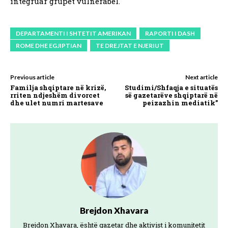
integruar grupet vulnerabël.
DEPARTAMENTI I SHTETIT AMERIKAN
RAPORTI I DASH
ROME DHE EGJIPTIAN
TE DREJTAT E NJERIUT
Previous article
Next article
Familja shqiptare në krizë,
Studimi/Shfaqja e situatës
rriten ndjeshëm divorcet
së gazetarëve shqiptarë në
dhe ulet numri martesave
peizazhin mediatik”
Brejdon Xhavara
Brejdon Xhavara, është gazetar dhe aktivist i komunitetit