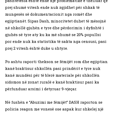
pashtetësia është ende një problematikë e thelluar që
prej shumë vitesh ende nuk zgjidhet për shkak të
mungesës së dokumentacionit nga romët dhe
egjiptianët. Sipas Dash, minoritetet duhet të mësojnë
në shkollë gjuhën e tyre dhe përdorimin i dyfishtë i
gjuhës së tyre aty ku ka më shumë se 20% popullsi
por ende nuk ka statistika të sakta nga censusi, pasi
prej 2 vitesh është duke u shtyre.
Po ashtu raporti thekson se fëmijët rom dhe egjiptian
kanë braktisur shkollën pasi prindërit e tyre nuk
kanë mundësi për të blerë materiale për shkollën
sidomos në zonat ruralë e kanë braktisur pasi ka
përfunduar arsimi i detyruar 9-vjeçar.
Në fushën e “Abuzimi me fëmijët” DASH raporton se
policia reagon me vonesë ose aspak kur shkelej një