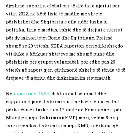
djeshme raportin global për të drejtat e njeriut për
vitin 2022, në këtë listë të madhe me shtete
përfshihet dhe Shqipëria e cila ndër fusha si
politika, liria e medias, është dhe të drejtat e njeriut
për dy minoritetet Rome dhe Egjiptiane. Prej më
shumë se 20 vitesh, SHBA raporton periodikisht çdo
vit duke u kërkuar shteteve më shumë punë dhe
përfshirje për grupet vulnerabël, por edhe pas 20
vitesh në raport gjen gjithmonë shkelje të rënda të të
drejtave të njeriut dhe diskriminim sistematik.
Në
raportin e DASH
, deklarohet se romët dhe
egjiptianët janë diskriminuar në bazë të racës dhe
përkatësisë etnike, nga 17 raste që Komisioneri për
Mbrojtjen nga Diskrimini(KMD) mori, vetëm 5 prej
tyre u vendos diskriminim nga KMD, ndërkohë që