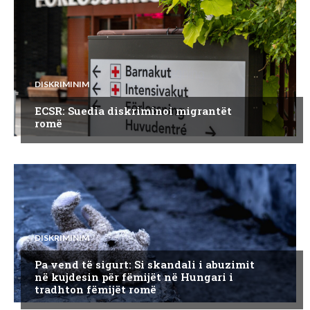
DISKRIMINIM
ECSR: Suedia diskriminoi migrantët
romë
DISKRIMINIM
Pa vend të sigurt: Si skandali i abuzimit
në kujdesin për fëmijët në Hungari i
tradhton fëmijët romë