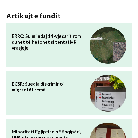
Artikujt e fundit
ERRC: Sulmi ndaj 14-vjeçarit rom
duhet të hetohet si tentativë
vrasjeje
ECSR: Suedia diskriminoi
migrantët romë
Minoriteti Egjiptian në Shqipëri,
DPA ekspozon dokumente