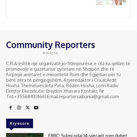
Community Reporters
Albania
C.R.A është një organizatë jo-fitimprurëse e cila ka qëllim të
promovojë e gazetarisë qytetare në Shqipëri dhe të
fuqizojë anëtarët e minoritetit Rom dhe Egjiptian për tu
bërë zëra të përgjegjshëm. Kryeredaktor i Cra.al:Ardit
Hoxha Themelues:Jeta Pera, Roden Hoxha, Lorin Kadiu
Drejtor Ekezekutiv: Brejdon Xhavara Kontakt: Nr
Tel:+355684331661 Email:reportersalbania@gmail.com
Kryesore
ERRC: Sulmi ndaj 14-vjeçarit rom duhet