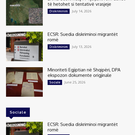
të hetohet si tentativë vrasjeje
July 14, 2026
Diskriminim
ECSR: Suedia diskriminoi migrantët
romë
July 13, 2026
Diskriminim
Minoriteti Egjiptian në Shqipëri, DPA
ekspozon dokumente origjinale
June 25, 2026
Sociale
Sociale
ECSR: Suedia diskriminoi migrantët
romë