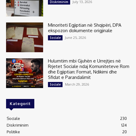
July 13, 2026
Diskriminim
Minoriteti Egjiptian në Shqipëri, DPA
ekspozon dokumente origjinale
June 25, 2026
Sociale
Hulumtim mbi Gjuhën e Urrejtjes në
Rrjetet Sociale ndaj Komuniteteve Rom
dhe Egjiptian: Format, Ndikimi dhe
Sfidat e Parandalimit
March 29, 2026
Sociale
Kategorit
Sociale
230
Diskriminim
124
Politike
20