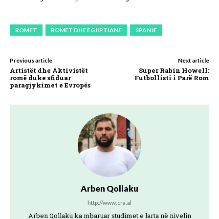
ROMET
ROMET DHE EGJIPTIANE
SPANJE
Previous article
Next article
Artistët dhe Aktivistët
Super Rabin Howell:
romë duke sfiduar
Futbollisti i Parë Rom
paragjykimet e Evropës
Arben Qollaku
http://www.cra.al
Arben Qollaku ka mbaruar studimet e larta në nivelin