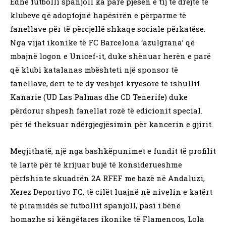
Edhe futbolli spanjoll ka parë pjesën e tij të drejtë të
klubeve që adoptojnë hapësirën e përparme të
fanellave për të përcjellë shkaqe sociale përkatëse.
Nga vijat ikonike të FC Barcelona ‘azulgrana’ që
mbajnë logon e Unicef-it, duke shënuar herën e parë
që klubi katalanas mbështeti një sponsor të
fanellave, deri te të dy veshjet kryesore të ishullit
Kanarie (UD Las Palmas dhe CD Tenerife) duke
përdorur shpesh fanellat rozë të edicionit special.
për të theksuar ndërgjegjësimin për kancerin e gjirit.
Megjithatë, një nga bashkëpunimet e fundit të profilit
të lartë për të krijuar bujë të konsiderueshme
përfshinte skuadrën 2A RFEF me bazë në Andaluzi,
Xerez Deportivo FC, të cilët luajnë në nivelin e katërt
të piramidës së futbollit spanjoll, pasi i bënë
homazhe si këngëtares ikonike të Flamencos, Lola