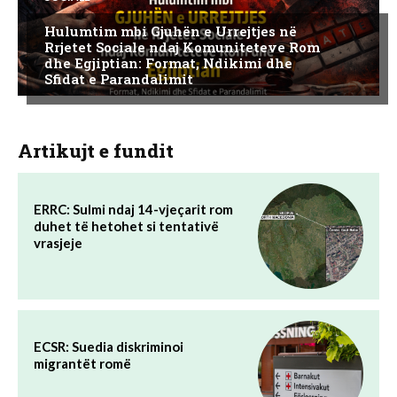
Hulumtim mbi Gjuhën e Urrejtjes në
Rrjetet Sociale ndaj Komuniteteve Rom
dhe Egjiptian: Format, Ndikimi dhe
Sfidat e Parandalimit
Artikujt e fundit
ERRC: Sulmi ndaj 14-vjeçarit rom
duhet të hetohet si tentativë
vrasjeje
ECSR: Suedia diskriminoi
migrantët romë