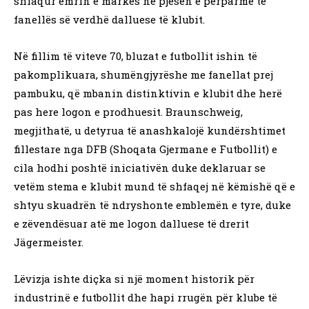
shfaqur emrin e markës në pjesën e përparme të
fanellës së verdhë dalluese të klubit.
Në fillim të viteve 70, bluzat e futbollit ishin të
pakomplikuara, shumëngjyrëshe me fanellat prej
pambuku, që mbanin distinktivin e klubit dhe herë
pas here logon e prodhuesit. Braunschweig,
megjithatë, u detyrua të anashkalojë kundërshtimet
fillestare nga DFB (Shoqata Gjermane e Futbollit) e
cila hodhi poshtë iniciativën duke deklaruar se
vetëm stema e klubit mund të shfaqej në këmishë që e
shtyu skuadrën të ndryshonte emblemën e tyre, duke
e zëvendësuar atë me logon dalluese të drerit
Jägermeister.
Lëvizja ishte diçka si një moment historik për
industrinë e futbollit dhe hapi rrugën për klube të