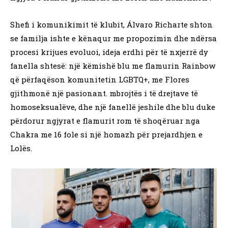
Shefi i komunikimit të klubit, Álvaro Richarte shton
se familja ishte e kënaqur me propozimin dhe ndërsa
procesi krijues evoluoi, ideja erdhi për të nxjerrë dy
fanella shtesë: një këmishë blu me flamurin Rainbow
që përfaqëson komunitetin LGBTQ+, me Flores
gjithmonë një pasionant. mbrojtës i të drejtave të
homoseksualëve, dhe një fanellë jeshile dhe blu duke
përdorur ngjyrat e flamurit rom të shoqëruar nga
Chakra me 16 fole si një homazh për prejardhjen e
Lolës.