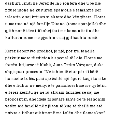
dashuri, lindi në Jerez de la Frontera dhe u bë një
figurë ikonë në kulturën spanjolle e famshme për
talentin e saj krijues si aktore dhe këngëtare. Flores
u martua në një familje ‘Gitano’ (rome spanjolle) dhe
gjithmonë identifikohej fort me komunitetin dhe
kulturën rome me gjyshin e saj gjithashtu romë.
Xerez Deportivo prodhoi, jo një, por tre, fanella
përkujtimore të edicionit special të Lola Flores me
forcën krijuese të klubit, Juan Pedro Vázquez, duke
shpjeguar procesin: “Ne ishim të etur për t’i bërë
homazhe Lolës, pasi ajo është një figurë kaq ikonike
dhe e lidhur në mënyrë të pamohueshme me qytetin.
e Jerez kështu që ne iu afruam familjes së saj me
propozimin dhe ideja fillestare ishte që të lëshonim
vetëm një fanellë në një ton të kuq të thellë me atë
ngjyra e lidhur gjithmonë me Lolën dhe flamenkon”.