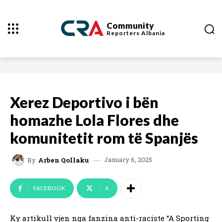
Community
Reporters
Albania
Xerez Deportivo i bën
homazhe Lola Flores dhe
komunitetit rom të Spanjës
January 6, 2025
By
Arben Qollaku
FACEBOOK
X
Ky artikull vjen nga fanzina anti-raciste “A Sporting