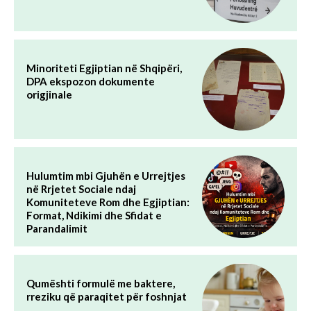
Minoriteti Egjiptian në Shqipëri,
DPA ekspozon dokumente
origjinale
Hulumtim mbi Gjuhën e Urrejtjes
në Rrjetet Sociale ndaj
Komuniteteve Rom dhe Egjiptian:
Format, Ndikimi dhe Sfidat e
Parandalimit
Qumështi formulë me baktere,
rreziku që paraqitet për foshnjat