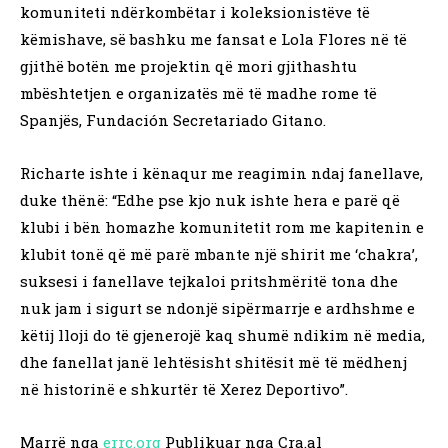
komuniteti ndërkombëtar i koleksionistëve të
këmishave, së bashku me fansat e Lola Flores në të
gjithë botën me projektin që mori gjithashtu
mbështetjen e organizatës më të madhe rome të
Spanjës, Fundación Secretariado Gitano.
Richarte ishte i kënaqur me reagimin ndaj fanellave,
duke thënë: “Edhe pse kjo nuk ishte hera e parë që
klubi i bën homazhe komunitetit rom me kapitenin e
klubit tonë që më parë mbante një shirit me ‘chakra’,
suksesi i fanellave tejkaloi pritshmëritë tona dhe
nuk jam i sigurt se ndonjë sipërmarrje e ardhshme e
këtij lloji do të gjenerojë kaq shumë ndikim në media,
dhe fanellat janë lehtësisht shitësit më të mëdhenj
në historinë e shkurtër të Xerez Deportivo”.
Marrë nga
errc.org
Publikuar nga Cra.al