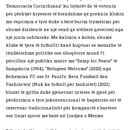
‘Democracia Corinthiana’ ku lojtarët do të votonin
për çështjet kryesore të brendshme që preknin klubin
me veprimin e tyre duke u bërë burim frymëzimi për
shumë disidentë në një vend që atëherë qeverisej nga
një junta ushtarake. Me kalimin e kohës, shumë
klube të tjera të futbollit kanë kuptuar se mesazhe të
rëndësishme politike ose shoqërore mund t’i
përcillen një publiku masiv me “Samp for Peace” të
Sampdoria (1994), “Refugees Welcome” (2020) nga
Bohemian FC ose St. Pauli’s. Kein Fussball den
Fashiscten’ (Nuk ka futboll për fashistët) (2021)
bluzat të gjitha duke gjeneruar interes të gjerë për
përdorimin e tyre jokonvencional të hapësirës sot të
rezervuar tradicionalisht për kompanitë e basteve
ose linjat ajrore me bazë në Lindjen e Mesme.