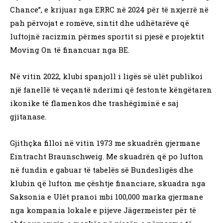
Chance”, e krijuar nga ERRC në 2024 për të nxjerrë në
pah përvojat e romëve, sintit dhe udhëtarëve që
luftojnë racizmin përmes sportit si pjesë e projektit
Moving On të financuar nga BE.
Në vitin 2022, klubi spanjoll i ligës së ulët publikoi
një fanellë të veçantë nderimi që festonte këngëtaren
ikonike të flamenkos dhe trashëgiminë e saj
gjitanase.
Gjithçka filloi në vitin 1973 me skuadrën gjermane
Eintracht Braunschweig. Me skuadrën që po lufton
në fundin e gabuar të tabelës së Bundesligës dhe
klubin që lufton me çështje financiare, skuadra nga
Saksonia e Ulët pranoi mbi 100,000 marka gjermane
nga kompania lokale e pijeve Jägermeister për të