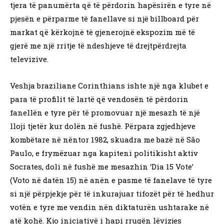
tjera të panumërta që të përdorin hapësirën e tyre në
pjesën e përparme të fanellave si një billboard për
markat që kërkojnë të gjenerojnë ekspozim më të
gjerë me një rritje të ndeshjeve të drejtpërdrejta
televizive.
Veshja braziliane Corinthians ishte një nga klubet e
para të profilit të lartë që vendosën të përdorin
fanellën e tyre për të promovuar një mesazh të një
lloji tjetër kur dolën në fushë. Përpara zgjedhjeve
kombëtare në nëntor 1982, skuadra me bazë në São
Paulo, e frymëzuar nga kapiteni politikisht aktiv
Socrates, doli në fushë me mesazhin ‘Dia 15 Vote’
(Voto në datën 15) në anën e pasme të fanelave të tyre
si një përpjekje për të inkurajuar tifozët për të hedhur
votën e tyre me vendin nën diktaturën ushtarake në
atë kohë. Kjo iniciativë i hapi rrugën lëvizjes