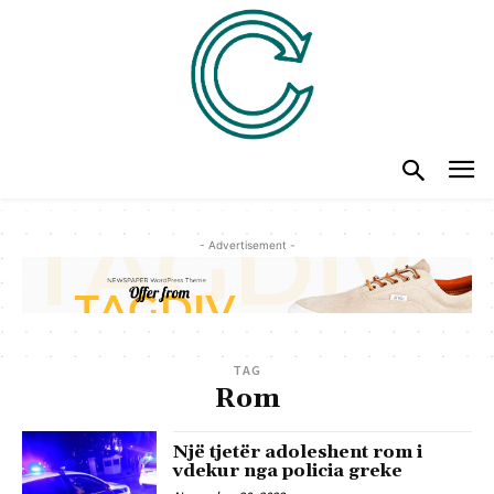
- Advertisement -
TAG
Rom
Një tjetër adoleshent rom i
vdekur nga policia greke