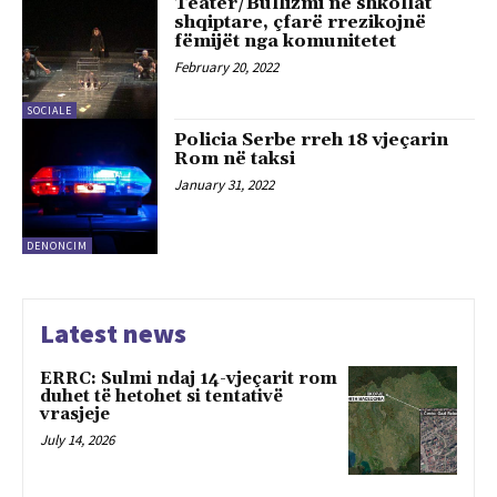
Teatër/Bullizmi në shkollat
shqiptare, çfarë rrezikojnë
fëmijët nga komunitetet
February 20, 2022
SOCIALE
Policia Serbe rreh 18 vjeçarin
Rom në taksi
January 31, 2022
DENONCIM
Latest news
ERRC: Sulmi ndaj 14-vjeçarit rom
duhet të hetohet si tentativë
vrasjeje
July 14, 2026