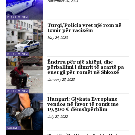
November 20, 2023
DISKRIMINIM
Turqi/Policia vret një rom në
Izmir për racizëm
May 24, 2023
DISKRIMINIM
Ëndrra për një shtëpi, dhe
përballimi i dimrit të acartë pa
energji për romët në Shkozë
January 23, 2023
DISKRIMINIM
Hungari: Gjykata Evropiane
vendos në favor të romit me
19,500 € dëmshpërblim
July 27, 2022
SOCIALE