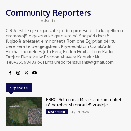
Community Reporters
Albania
C.R.A është një organizatë jo-fitimprurëse e cila ka qëllim të
promovojë e gazetarisë qytetare në Shqipëri dhe të
fuqizojë anëtarët e minoritetit Rom dhe Egjiptian për tu
bërë zëra të përgjegjshëm. Kryeredaktor i Cra.al:Ardit
Hoxha Themelues:Jeta Pera, Roden Hoxha, Lorin Kadiu
Drejtor Ekezekutiv: Brejdon Xhavara Kontakt: Nr
Tel:+355684331661 Email:reportersalbania@gmail.com
Kryesore
ERRC: Sulmi ndaj 14-vjeçarit rom duhet
të hetohet si tentativë vrasjeje
July 14, 2026
Diskriminim