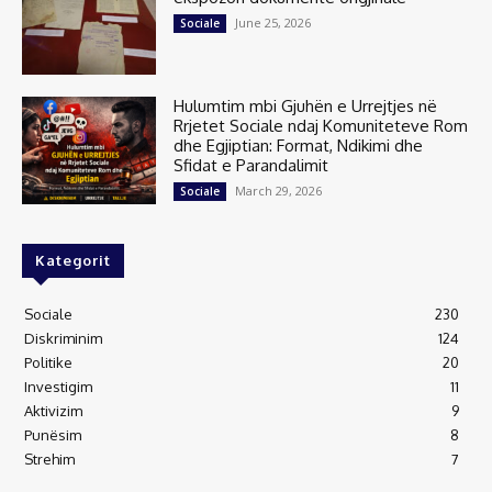
June 25, 2026
Sociale
Hulumtim mbi Gjuhën e Urrejtjes në
Rrjetet Sociale ndaj Komuniteteve Rom
dhe Egjiptian: Format, Ndikimi dhe
Sfidat e Parandalimit
March 29, 2026
Sociale
Kategorit
Sociale
230
Diskriminim
124
Politike
20
Investigim
11
Aktivizim
9
Punësim
8
Strehim
7