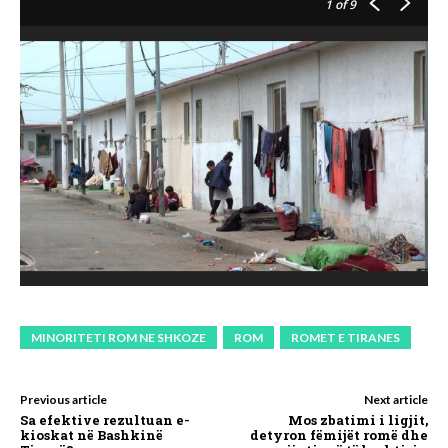
1
of 9
MINORITETI ROM NE SHKOZE
ROM
ROMET E TIRANES
Previous article
Next article
Sa efektive rezultuan e-
Mos zbatimi i ligjit,
kioskat në Bashkinë
detyron fëmijët romë dhe