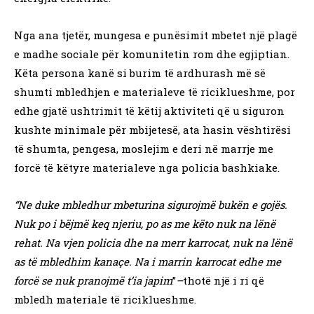
Nga ana tjetër, mungesa e punësimit mbetet një plagë
e madhe sociale për komunitetin rom dhe egjiptian.
Këta persona kanë si burim të ardhurash më së
shumti mbledhjen e materialeve të riciklueshme, por
edhe gjatë ushtrimit të këtij aktiviteti që u siguron
kushte minimale për mbijetesë, ata hasin vështirësi
të shumta, pengesa, moslejim e deri në marrje me
forcë të këtyre materialeve nga policia bashkiake.
“Ne duke mbledhur mbeturina sigurojmë bukën e gojës.
Nuk po i bëjmë keq njeriu, po as me këto nuk na lënë
rehat. Na vjen policia dhe na merr karrocat, nuk na lënë
as të mbledhim kanaçe. Na i marrin karrocat edhe me
forcë se nuk pranojmë t’ia japim
”
–
thotë një i ri që
mbledh materiale të riciklueshme.