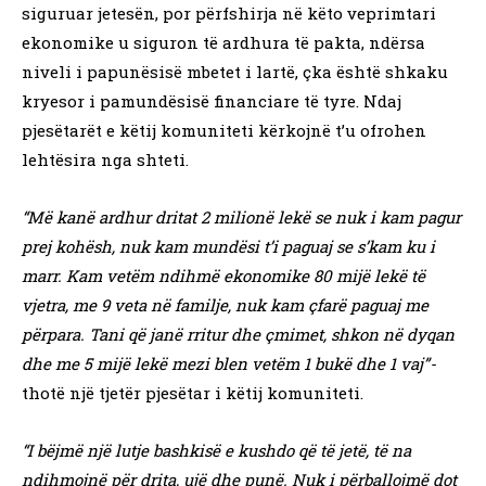
siguruar jetesën, por përfshirja në këto veprimtari
ekonomike u siguron të ardhura të pakta, ndërsa
niveli i papunësisë mbetet i lartë, çka është shkaku
kryesor i pamundësisë financiare të tyre. Ndaj
pjesëtarët e këtij komuniteti kërkojnë t’u ofrohen
lehtësira nga shteti.
“Më kanë ardhur dritat 2 milionë lekë se nuk i kam pagur
prej kohësh, nuk kam mundësi t’i paguaj se s’kam ku i
marr. Kam vetëm ndihmë ekonomike 80 mijë lekë të
vjetra, me 9 veta në familje, nuk kam çfarë paguaj me
përpara. Tani që janë rritur dhe çmimet, shkon në dyqan
dhe me 5 mijë lekë mezi blen vetëm 1 bukë dhe 1 vaj”-
thotë një tjetër pjesëtar i këtij komuniteti.
“I bëjmë një lutje bashkisë e kushdo që të jetë, të na
ndihmojnë për drita, ujë dhe punë. Nuk i përballojmë dot