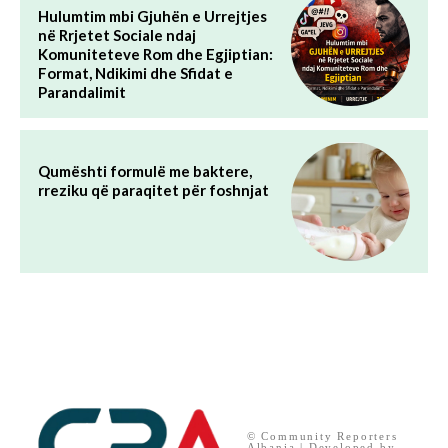
Hulumtim mbi Gjuhën e Urrejtjes
në Rrjetet Sociale ndaj
Komuniteteve Rom dhe Egjiptian:
Format, Ndikimi dhe Sfidat e
Parandalimit
Qumështi formulë me baktere,
rreziku që paraqitet për foshnjat
© Community Reporters
Albania | Developed by