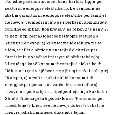
Por edhe pse institucionet kanë hartuar ligjin për
sektorin e energjisë elektrike, nuk e vendosin në
zbatim garantimin e energjisë elektrike për familjet
në nevojë, veçanërisht ato që i përkasin komunitetit
rom dhe egjiptian. Konkretisht në pikën 2 të nenit 95
të këtij ligji, përcaktohet se përfitojnë statusin e
klientit në nevojë: a) klientët me të ardhura më të
ulëta, të cilët e përdorin energjinë elektrike për
furnizimin e vendbanimit tyre të përhershëm; b)
klientët që kanë konsum të energjisë elektrike të
lidhur në rrjetin njëfazor me një fuqi maksimale prej
16 amper; c) nivelin maksimal të konsumit të
energjisë për person, në varësi të sezonit dhe ç)
mënyrën e përkrahjes së drejtpërdrejtë nga Buxheti i
Shtetit. Ndërsa pika 5 përcakton se “Financimi për
mbështetje të klientëve në nevojë duhet të bëhet në
mënyrë jodiskriminuese, duke mos lejuar