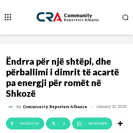
Community
Reporters
Albania
Ëndrra për një shtëpi, dhe
përballimi i dimrit të acartë
pa energji për romët në
Shkozë
January 23, 2023
By
Community Reporters Albania
FACEBOOK
X
WHATSAPP