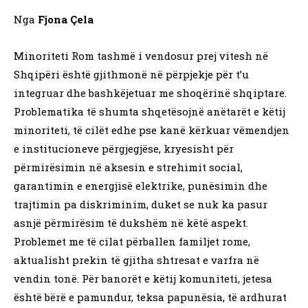
Nga
Fjona Çela
Minoriteti Rom tashmë i vendosur prej vitesh në
Shqipëri është gjithmonë në përpjekje për t’u
integruar dhe bashkëjetuar me shoqërinë shqiptare.
Problematika të shumta shqetësojnë anëtarët e këtij
minoriteti, të cilët edhe pse kanë kërkuar vëmendjen
e institucioneve përgjegjëse, kryesisht për
përmirësimin në aksesin e strehimit social,
garantimin e energjisë elektrike, punësimin dhe
trajtimin pa diskriminim, duket se nuk ka pasur
asnjë përmirësim të dukshëm në këtë aspekt.
Problemet me të cilat përballen familjet rome,
aktualisht prekin të gjitha shtresat e varfra në
vendin tonë. Për banorët e këtij komuniteti, jetesa
është bërë e pamundur, teksa papunësia, të ardhurat