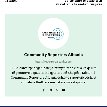
Tiranë?
egjiptianë të braktisin
shkollën e të enden rrugëve
Community Reporters Albania
https://reportersalbania.com
C.R.A është një organizatë jo-fitimprurëse e cila ka qëllim
të promovojë gazetarinë qytetare në Shqipëri. Misioni i
Community Reporters Albania është të raportojë çështjet
sociale të thelluara me natyrë investigative.