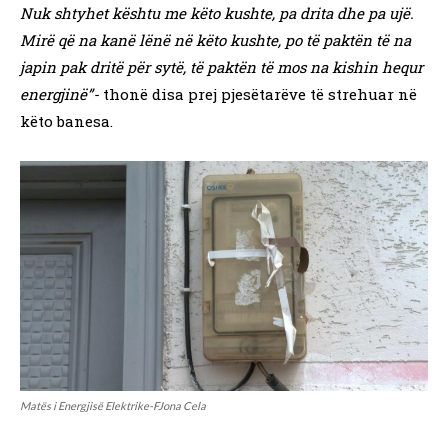
Nuk shtyhet kështu me këto kushte, pa drita dhe pa ujë.
Mirë që na kanë lënë në këto kushte, po të paktën të na
japin pak dritë për sytë, të paktën të mos na kishin hequr
energjinë”-
thonë disa prej pjesëtarëve të strehuar në
këto banesa.
Matës i Energjisë Elektrike-FJona Cela