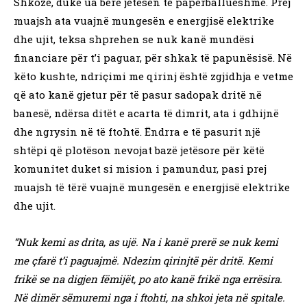
Shkozë, duke ua bërë jetesën të papërballueshme. Prej
muajsh ata vuajnë mungesën e energjisë elektrike
dhe ujit, teksa shprehen se nuk kanë mundësi
financiare për t’i paguar, për shkak të papunësisë. Në
këto kushte, ndriçimi me qirinj është zgjidhja e vetme
që ato kanë gjetur për të pasur sadopak dritë në
banesë, ndërsa ditët e acarta të dimrit, ata i gdhijnë
dhe ngrysin në të ftohtë. Ëndrra e të pasurit një
shtëpi që plotëson nevojat bazë jetësore për këtë
komunitet duket si mision i pamundur, pasi prej
muajsh të tërë vuajnë mungesën e energjisë elektrike
dhe ujit.
“Nuk kemi as drita, as ujë. Na i kanë prerë se nuk kemi
me çfarë t’i paguajmë. Ndezim qirinjtë për dritë. Kemi
frikë se na digjen fëmijët, po ato kanë frikë nga errësira.
Në dimër sëmuremi nga i ftohti, na shkoi jeta në spitale.