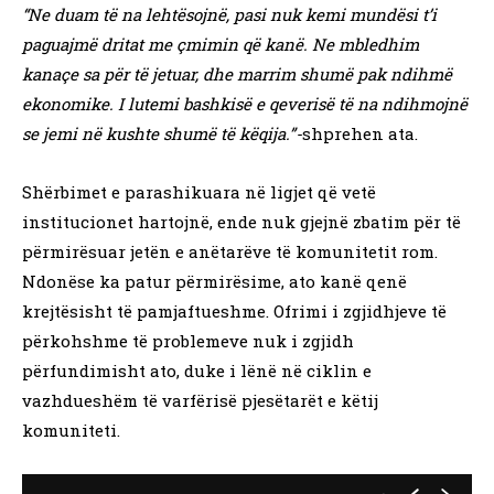
“Ne duam të na lehtësojnë, pasi nuk kemi mundësi t’i
paguajmë dritat me çmimin që kanë. Ne mbledhim
kanaçe sa për të jetuar, dhe marrim shumë pak ndihmë
ekonomike. I lutemi bashkisë e qeverisë të na ndihmojnë
se jemi në kushte shumë të këqija.”-
shprehen ata.
Shërbimet e parashikuara në ligjet që vetë
institucionet hartojnë, ende nuk gjejnë zbatim për të
përmirësuar jetën e anëtarëve të komunitetit rom.
Ndonëse ka patur përmirësime, ato kanë qenë
krejtësisht të pamjaftueshme. Ofrimi i zgjidhjeve të
përkohshme të problemeve nuk i zgjidh
përfundimisht ato, duke i lënë në ciklin e
vazhdueshëm të varfërisë pjesëtarët e këtij
komuniteti.