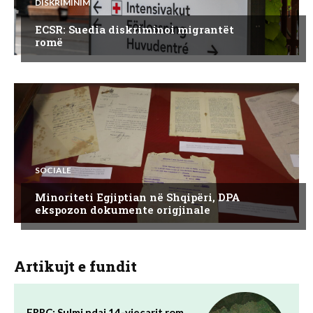
DISKRIMINIM
ECSR: Suedia diskriminoi migrantët
romë
SOCIALE
Minoriteti Egjiptian në Shqipëri, DPA
ekspozon dokumente origjinale
Artikujt e fundit
ERRC: Sulmi ndaj 14-vjeçarit rom