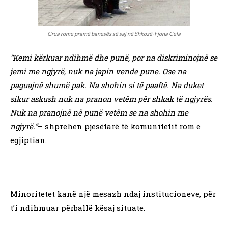
Grua rome pramë banesës së saj në Shkozë-Fjona Cela
“Kemi kërkuar ndihmë dhe punë, por na diskriminojnë se
jemi me ngjyrë, nuk na japin vende pune. Ose na
paguajnë shumë pak. Na shohin si të paaftë. Na duket
sikur askush nuk na pranon vetëm për shkak të ngjyrës.
Nuk na pranojnë në punë vetëm se na shohin me
ngjyrë.”
– shprehen pjesëtarë të komunitetit rom e
egjiptian.
Minoritetet kanë një mesazh ndaj institucioneve, për
t’i ndihmuar përballë kësaj situate.