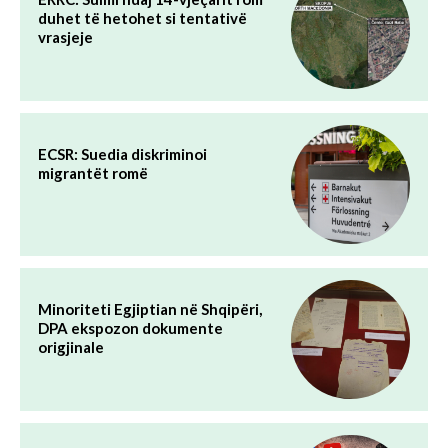
duhet të hetohet si tentativë
vrasjeje
ECSR: Suedia diskriminoi
migrantët romë
Minoriteti Egjiptian në Shqipëri,
DPA ekspozon dokumente
origjinale