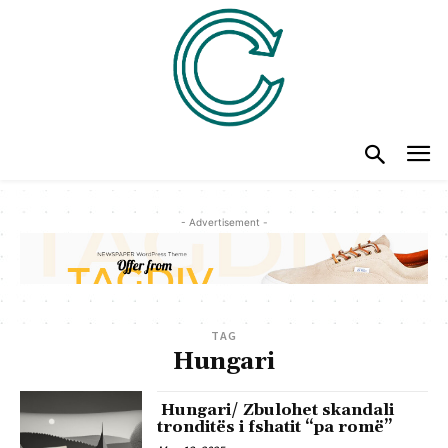
- Advertisement -
TAG
Hungari
Hungari/ Zbulohet skandali
tronditës i fshatit “pa romë”