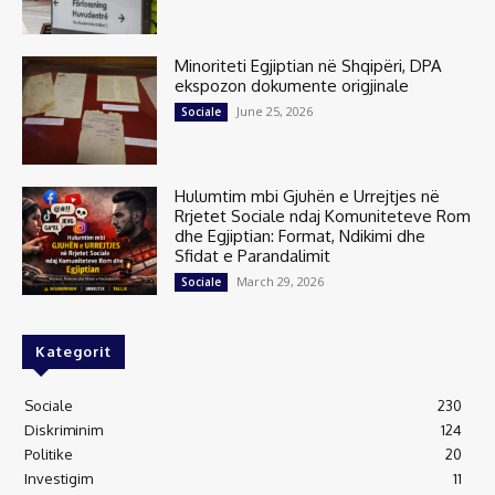
Minoriteti Egjiptian në Shqipëri, DPA
ekspozon dokumente origjinale
June 25, 2026
Sociale
Hulumtim mbi Gjuhën e Urrejtjes në
Rrjetet Sociale ndaj Komuniteteve Rom
dhe Egjiptian: Format, Ndikimi dhe
Sfidat e Parandalimit
March 29, 2026
Sociale
Kategorit
Sociale
230
Diskriminim
124
Politike
20
Investigim
11