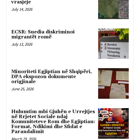
vrasjeje
July 14, 2026
ECSR: Suedia diskriminoi
migrantët romë
July 13, 2026
Minoriteti Egjiptian në Shqipëri,
DPA ekspozon dokumente
origjinale
June 25, 2026
Hulumtim mbi Gjuhën e Urrejtjes
në Rrjetet Sociale ndaj
Komuniteteve Rom dhe Egjiptian:
Format, Ndikimi dhe Sfidat e
Parandalimit
March 29, 2026