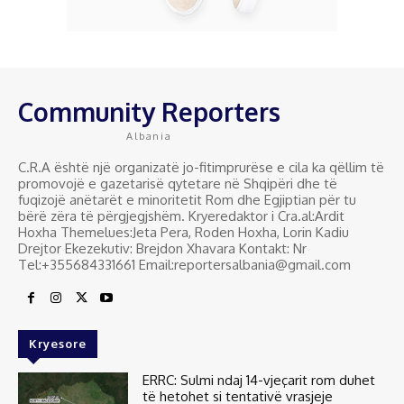
Community Reporters
Albania
C.R.A është një organizatë jo-fitimprurëse e cila ka qëllim të
promovojë e gazetarisë qytetare në Shqipëri dhe të
fuqizojë anëtarët e minoritetit Rom dhe Egjiptian për tu
bërë zëra të përgjegjshëm. Kryeredaktor i Cra.al:Ardit
Hoxha Themelues:Jeta Pera, Roden Hoxha, Lorin Kadiu
Drejtor Ekezekutiv: Brejdon Xhavara Kontakt: Nr
Tel:+355684331661 Email:reportersalbania@gmail.com
Kryesore
ERRC: Sulmi ndaj 14-vjeçarit rom duhet
të hetohet si tentativë vrasjeje