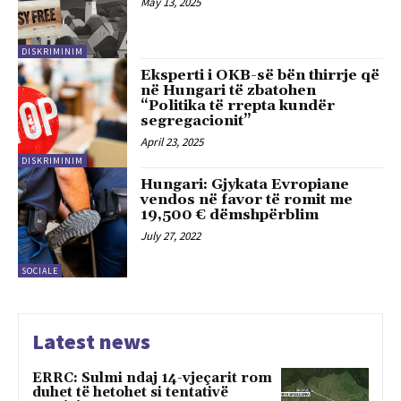
May 13, 2025
DISKRIMINIM
Eksperti i OKB-së bën thirrje që
në Hungari të zbatohen
“Politika të rrepta kundër
segregacionit”
April 23, 2025
DISKRIMINIM
Hungari: Gjykata Evropiane
vendos në favor të romit me
19,500 € dëmshpërblim
July 27, 2022
SOCIALE
Latest news
ERRC: Sulmi ndaj 14-vjeçarit rom
duhet të hetohet si tentativë