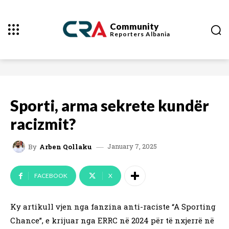
Community
Reporters
Albania
Sporti, arma sekrete kundër
racizmit?
January 7, 2025
By
Arben Qollaku
FACEBOOK
X
Ky artikull vjen nga fanzina anti-raciste “A Sporting
Chance”, e krijuar nga ERRC në 2024 për të nxjerrë në