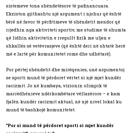
sistemeve tona shëndetësore të pafinancuara.
Ekziston gjithashtu një argument i njohur që është
bërë në favor të përfitimeve të shëndetit mendor që
rrjedhin nga aktiviteti sportiv, me studime të shumta
që lidhin aktivitetin e rregullt fizik me uljen e
shkallës së vetëvrasjeve (që është deri në shtatë herë
më e lartë për komunitetet rome dhe udhëtarë).
Por përtej shëndetit dhe mirëqenies, unë argumentoj
se sporti mund të përdoret vërtet si një mjet kundër
racizmit. Jo në kumbaya, vizionin olimpik të
marrëdhënieve ndërkombëtare vëllazërore – e kam
fjalën kundër racizmit aktual, në një nivel lokal ku
mund të bashkojë komunitetet.
“Por si mund të përdoret sporti si mjet kundër