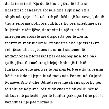
diskriminimit. Kjo do të thotë gjëra të tilla si
ndërtimi i banesave sociale dhe sigurimi i një
shpërndarjeje të barabartë për këdo që ka nevojë, do të
thotë reforma policore, ndihmë ligjore, shërbime për
kujdesin e fëmijëve, financimi i një rrjeti të
mirëqenies sociale me dispozita për të zbutur
racizmin institucional rrëshqitës dhe një rishikim
rrënjësor dhe degëzues i arsimit sistemet të
angazhohen plotësisht për desegregimin. Me pak
fjalë, gjëra themelore që lejojnë shoqërinë të
funksionojë në mënyrë të barabartë. Nëse do ta bënim
këtë, nuk do t’i jepte fund racizmit. Por mund t’u japë
Romëve, Sintit dhe Udhëtarëve një shans sportiv për
të shkuar në punë, për të shkuar në shkollë, për të
shkuar në palestër, për të luajtur pak sport dhe për të
vazhduar një jetë normale.