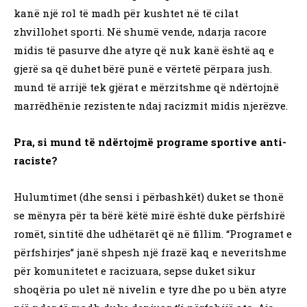
kanë një rol të madh për kushtet në të cilat
zhvillohet sporti. Në shumë vende, ndarja racore
midis të pasurve dhe atyre që nuk kanë është aq e
gjerë sa që duhet bërë punë e vërtetë përpara jush.
mund të arrijë tek gjërat e mërzitshme që ndërtojnë
marrëdhënie rezistente ndaj racizmit midis njerëzve.
Pra, si mund të ndërtojmë programe sportive anti-
raciste?
Hulumtimet (dhe sensi i përbashkët) duket se thonë
se mënyra për ta bërë këtë mirë është duke përfshirë
romët, sintitë dhe udhëtarët që në fillim. “Programet e
përfshirjes” janë shpesh një frazë kaq e neveritshme
për komunitetet e racizuara, sepse duket sikur
shoqëria po ulet në nivelin e tyre dhe po u bën atyre