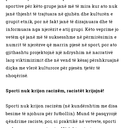
sportive për këto grupe janë më të mira kur ato nuk
janë thjesht të trajtuara në gjuhën dhe kulturën e
grupit etnik, por në fakt janë të dizajnuara dhe të
informuara nga njerëzit e atij grupi. Këto veprime jo
vetëm që janë më të suksesshme në përmirësimin e
numrit të njerëzve që marrin pjesë në sport, por ato
gjithashtu projektojnë një ndryshim në narrativë
larg viktimizimit dhe në vend të kësaj përshkruajnë
diçka me vlerë kulturore për pjesën tjetër të
shoqërisë.
Sporti nuk krijon racizëm, racistët krijojnë!
Sporti nuk krijon racizëm (në kundërshtim me disa
besime të njohura për futbollin). Mund të pasqyrojë
qëndrime raciste, por, si praktikë në vetvete, sporti