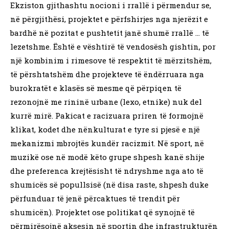
Ekziston gjithashtu nocioni i rrallë i përmendur se,
në përgjithësi, projektet e përfshirjes nga njerëzit e
bardhë në pozitat e pushtetit janë shumë rrallë … të
lezetshme. Është e vështirë të vendosësh gishtin, por
një kombinim i rimesove të respektit të mërzitshëm,
të përshtatshëm dhe projekteve të ëndërruara nga
burokratët e klasës së mesme që përpiqen të
rezonojnë me rininë urbane (lexo, etnike) nuk del
kurrë mirë. Pakicat e racizuara priren të formojnë
klikat, kodet dhe nënkulturat e tyre si pjesë e një
mekanizmi mbrojtës kundër racizmit. Në sport, në
muzikë ose në modë këto grupe shpesh kanë shije
dhe preferenca krejtësisht të ndryshme nga ato të
shumicës së popullsisë (në disa raste, shpesh duke
përfunduar të jenë përcaktues të trendit për
shumicën). Projektet ose politikat që synojnë të
përmirësojnë aksesin në sportin dhe infrastrukturën