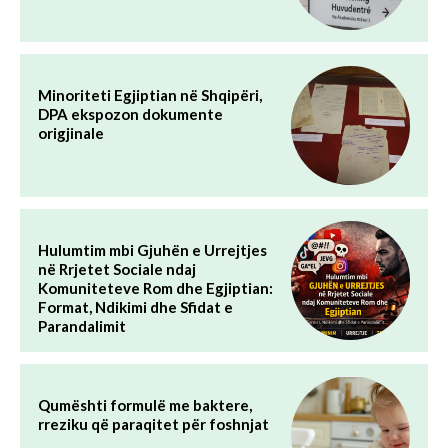
Minoriteti Egjiptian në Shqipëri,
DPA ekspozon dokumente
origjinale
Hulumtim mbi Gjuhën e Urrejtjes
në Rrjetet Sociale ndaj
Komuniteteve Rom dhe Egjiptian:
Format, Ndikimi dhe Sfidat e
Parandalimit
Qumështi formulë me baktere,
rreziku që paraqitet për foshnjat