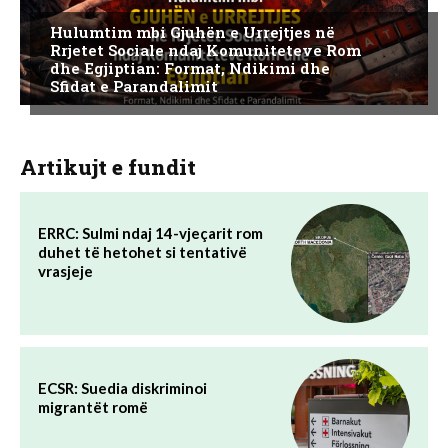
Hulumtim mbi Gjuhën e Urrejtjes në
Rrjetet Sociale ndaj Komuniteteve Rom
dhe Egjiptian: Format, Ndikimi dhe
Sfidat e Parandalimit
Artikujt e fundit
ERRC: Sulmi ndaj 14-vjeçarit rom
duhet të hetohet si tentativë
vrasjeje
ECSR: Suedia diskriminoi
migrantët romë