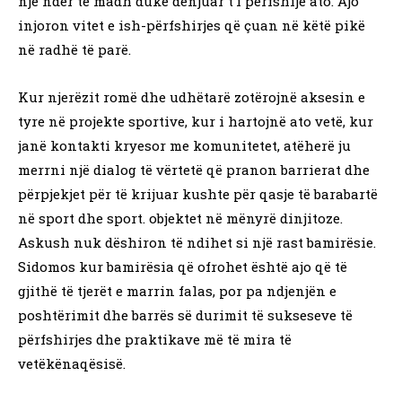
një nder të madh duke denjuar t’i përfshijë ato. Ajo
injoron vitet e ish-përfshirjes që çuan në këtë pikë
në radhë të parë.
Kur njerëzit romë dhe udhëtarë zotërojnë aksesin e
tyre në projekte sportive, kur i hartojnë ato vetë, kur
janë kontakti kryesor me komunitetet, atëherë ju
merrni një dialog të vërtetë që pranon barrierat dhe
përpjekjet për të krijuar kushte për qasje të barabartë
në sport dhe sport. objektet në mënyrë dinjitoze.
Askush nuk dëshiron të ndihet si një rast bamirësie.
Sidomos kur bamirësia që ofrohet është ajo që të
gjithë të tjerët e marrin falas, por pa ndjenjën e
poshtërimit dhe barrës së durimit të sukseseve të
përfshirjes dhe praktikave më të mira të
vetëkënaqësisë.