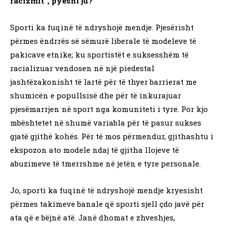
racizmit”, pyesni ju?
Sporti ka fuqinë të ndryshojë mendje. Pjesërisht
përmes ëndrrës së sëmurë liberale të modeleve të
pakicave etnike; ku sportistët e suksesshëm të
racializuar vendosen në një piedestal
jashtëzakonisht të lartë për të thyer barrierat me
shumicën e popullsisë dhe për të inkurajuar
pjesëmarrjen në sport nga komuniteti i tyre. Por kjo
mbështetet në shumë variabla për të pasur sukses
gjatë gjithë kohës. Për të mos përmendur, gjithashtu i
ekspozon ato modele ndaj të gjitha llojeve të
abuzimeve të tmerrshme në jetën e tyre personale.
Jo, sporti ka fuqinë të ndryshojë mendje kryesisht
përmes takimeve banale që sporti sjell çdo javë për
ata që e bëjnë atë. Janë dhomat e zhveshjes,