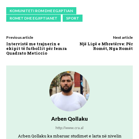
KOMUNITETI ROM DHE EGJIPTIAN
ROMET DHE EGJIPTIANET
SPORT
Previous article
Next article
Intervistë me trajnerin e
Një Ligë e Mbretërve: Për
ekipit të futbollit për femra
Romët, Nga Romët
Quadrato Meticcio
Arben Qollaku
http://www.cra.al
Arben Qollaku ka mbaruar studimet e larta në nivelin