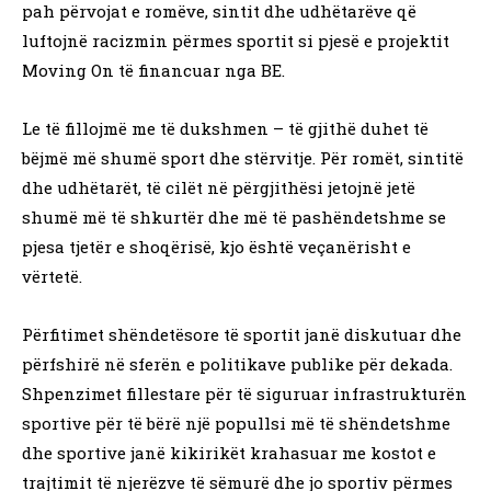
pah përvojat e romëve, sintit dhe udhëtarëve që
luftojnë racizmin përmes sportit si pjesë e projektit
Moving On të financuar nga BE.
Le të fillojmë me të dukshmen – të gjithë duhet të
bëjmë më shumë sport dhe stërvitje. Për romët, sintitë
dhe udhëtarët, të cilët në përgjithësi jetojnë jetë
shumë më të shkurtër dhe më të pashëndetshme se
pjesa tjetër e shoqërisë, kjo është veçanërisht e
vërtetë.
Përfitimet shëndetësore të sportit janë diskutuar dhe
përfshirë në sferën e politikave publike për dekada.
Shpenzimet fillestare për të siguruar infrastrukturën
sportive për të bërë një popullsi më të shëndetshme
dhe sportive janë kikirikët krahasuar me kostot e
trajtimit të njerëzve të sëmurë dhe jo sportiv përmes