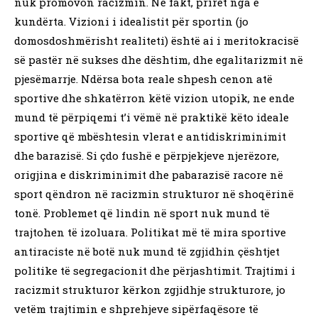
nuk promovon racizmin. Në fakt, priret nga e
kundërta. Vizioni i idealistit për sportin (jo
domosdoshmërisht realiteti) është ai i meritokracisë
së pastër në sukses dhe dështim, dhe egalitarizmit në
pjesëmarrje. Ndërsa bota reale shpesh cenon atë
sportive dhe shkatërron këtë vizion utopik, ne ende
mund të përpiqemi t’i vëmë në praktikë këto ideale
sportive që mbështesin vlerat e antidiskriminimit
dhe barazisë. Si çdo fushë e përpjekjeve njerëzore,
origjina e diskriminimit dhe pabarazisë racore në
sport qëndron në racizmin strukturor në shoqërinë
tonë. Problemet që lindin në sport nuk mund të
trajtohen të izoluara. Politikat më të mira sportive
antiraciste në botë nuk mund të zgjidhin çështjet
politike të segregacionit dhe përjashtimit. Trajtimi i
racizmit strukturor kërkon zgjidhje strukturore, jo
vetëm trajtimin e shprehjeve sipërfaqësore të