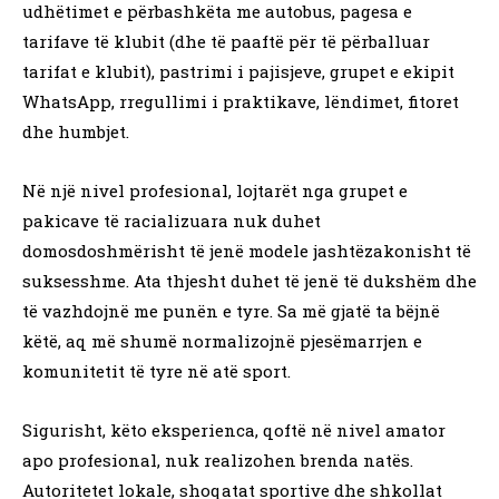
udhëtimet e përbashkëta me autobus, pagesa e
tarifave të klubit (dhe të paaftë për të përballuar
tarifat e klubit), pastrimi i pajisjeve, grupet e ekipit
WhatsApp, rregullimi i praktikave, lëndimet, fitoret
dhe humbjet.
Në një nivel profesional, lojtarët nga grupet e
pakicave të racializuara nuk duhet
domosdoshmërisht të jenë modele jashtëzakonisht të
suksesshme. Ata thjesht duhet të jenë të dukshëm dhe
të vazhdojnë me punën e tyre. Sa më gjatë ta bëjnë
këtë, aq më shumë normalizojnë pjesëmarrjen e
komunitetit të tyre në atë sport.
Sigurisht, këto eksperienca, qoftë në nivel amator
apo profesional, nuk realizohen brenda natës.
Autoritetet lokale, shoqatat sportive dhe shkollat ​​