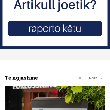
Te ngjashme
ALL
MORE