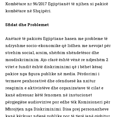
Kombëtare nr 96/2017 Egjiptianët të njihen si pakicë
kombëtare në Shqipëri.
Sfidat dhe Problemet
Anëtarë të pakicës Egjiptiane hasen me probleme të
ndryshme socio-ekonomike që lidhen me nevojat për
strehim social, arsim, shërbim shëndetësor dhe
mosdiskriminim. Ajo cfarë është vënë re ndjeshëm 2
vitet e fundit është diskriminimi që i bëhet kësaj
pakice nga figura publike në media. Përdorimi i
termave pexhorativë dhe ofenduesë ka nxitur
reagimin e aktivistëve dhe organizatave të cilat e
kanë adresuar këtë fenomen në instucionet
përgjegjëse audiovizive por edhe tëk Komisioneri për
Mbrojtjen nga Diskriminimi. Disa prej personazheve
kanë kërkuar ndjesë publike por të tjerë janë gjobitur.