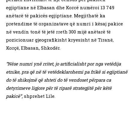
egjiptiane në Elbasan dhe Korcë numëroi 13 749
anëtarë të pakicës egjiptiane. Megjithatë ka
pretendime të organizatave që numri i kësaj pakice
në vendin tonë të jetë rreth 300 mijë anëtarë të
pozicionuar gjeografikisht kryesisht në Tiranë,
Korçë, Elbasan, Shkodër.
“Nëse numri ynë rritet, jo artificialisht por nga vetëdija
etnike, pra që në të vetëdeklarohemi pa frikë si egjiptianë
do të shikojmë që shteti do të vendoset përpara ca
detyrimeve ligjore për të riparë strategjitë për këtë
pakicë”,
shprehet Lile.