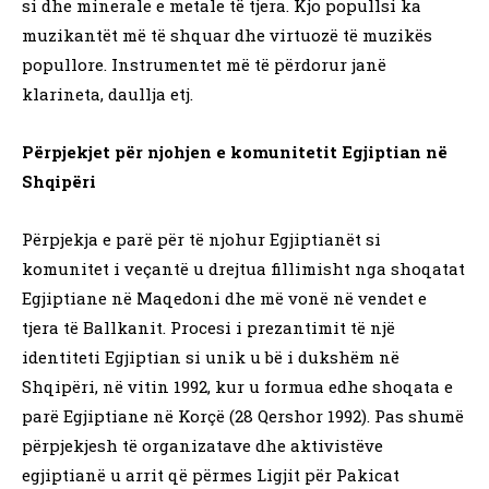
si dhe minerale e metale të tjera. Kjo popullsi ka
muzikantët më të shquar dhe virtuozë të muzikës
popullore. Instrumentet më të përdorur janë
klarineta, daullja etj.
Përpjekjet për njohjen e komunitetit Egjiptian në
Shqipëri
Përpjekja e parë për të njohur Egjiptianët si
komunitet i veçantë u drejtua fillimisht nga shoqatat
Egjiptiane në Maqedoni dhe më vonë në vendet e
tjera të Ballkanit. Procesi i prezantimit të një
identiteti Egjiptian si unik u bë i dukshëm në
Shqipëri, në vitin 1992, kur u formua edhe shoqata e
parë Egjiptiane në Korçë (28 Qershor 1992). Pas shumë
përpjekjesh të organizatave dhe aktivistëve
egjiptianë u arrit që përmes Ligjit për Pakicat