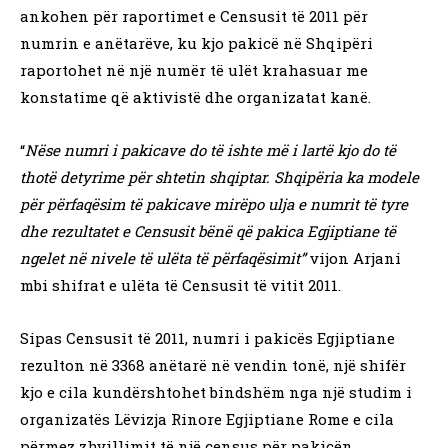
ankohen për raportimet e Censusit të 2011 për
numrin e anëtarëve, ku kjo pakicë në Shqipëri
raportohet në një numër të ulët krahasuar me
konstatime që aktivistë dhe organizatat kanë.
“
Nëse numri i pakicave do të ishte më i lartë kjo do të
thotë detyrime për shtetin shqiptar. Shqipëria ka modele
për përfaqësim të pakicave mirëpo ulja e numrit të tyre
dhe rezultatet e Censusit bënë që pakica Egjiptiane të
ngelet në nivele të ulëta të përfaqësimit”
vijon Arjani
mbi shifrat e ulëta të Censusit të vitit 2011.
Sipas Censusit të 2011, numri i pakicës Egjiptiane
rezulton në 3368 anëtarë në vendin tonë, një shifër
kjo e cila kundërshtohet bindshëm nga një studim i
organizatës Lëvizja Rinore Egjiptiane Rome e cila
përmez zhvillimit të një census për pakicën