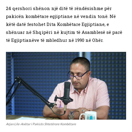
24 qershori shënon një ditë të rëndësishme për
pakicën kombëtare egjiptiane në vendin tonë. Në
këtë datë festohet Dita Kombëtare Egjiptiane, e
shënuar në Shqipëri në kujtim të Asamblesë së parë
të Egjiptianëve të mbledhur në 1990 në Ohër.
Arjan Lile-Anëtar i Pakicës Shtetërore Kombëtare