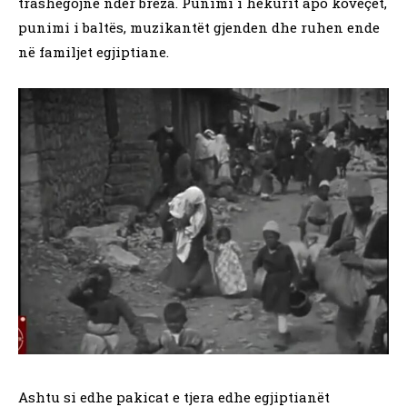
trashëgojnë ndër breza. Punimi i hekurit apo koveçët,
punimi i baltës, muzikantët gjenden dhe ruhen ende
në familjet egjiptiane.
Ashtu si edhe pakicat e tjera edhe egjiptianët