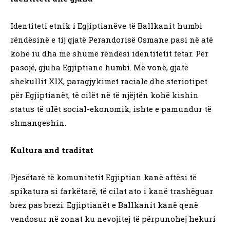
Identiteti etnik i Egjiptianëve të Ballkanit humbi
rëndësinë e tij gjatë Perandorisë Osmane pasi në atë
kohe iu dha më shumë rëndësi identitetit fetar. Për
pasojë, gjuha Egjiptiane humbi. Më vonë, gjatë
shekullit XIX, paragjykimet raciale dhe steriotipet
për Egjiptianët, të cilët në të njëjtën kohë kishin
status të ulët social-ekonomik, ishte e pamundur të
shmangeshin.
Kultura and traditat
Pjesëtarë të komunitetit Egjiptian kanë aftësi të
spikatura si farkëtarë, të cilat ato i kanë trashëguar
brez pas brezi. Egjiptianët e Ballkanit kanë qenë
vendosur në zonat ku nevojitej të përpunohej hekuri