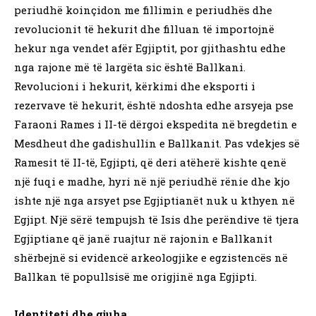
periudhë koinçidon me fillimin e periudhës dhe
revolucionit të hekurit dhe filluan të importojnë
hekur nga vendet afër Egjiptit, por gjithashtu edhe
nga rajone më të largëta sic është Ballkani.
Revolucioni i hekurit, kërkimi dhe eksporti i
rezervave të hekurit, është ndoshta edhe arsyeja pse
Faraoni Rames i II-të dërgoi ekspedita në bregdetin e
Mesdheut dhe gadishullin e Ballkanit. Pas vdekjes së
Ramesit të II-të, Egjipti, që deri atëherë kishte qenë
një fuqi e madhe, hyri në një periudhë rënie dhe kjo
ishte një nga arsyet pse Egjiptianët nuk u kthyen në
Egjipt. Një sërë tempujsh të Isis dhe perëndive të tjera
Egjiptiane që janë ruajtur në rajonin e Ballkanit
shërbejnë si evidencë arkeologjike e egzistencës në
Ballkan të popullsisë me origjinë nga Egjipti.
Identiteti dhe gjuha