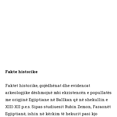
Fakte historike
Faktet historike, gojëdhënat dhe evidencat
arkeologjike dëshmojnë mbi ekzistencën e popullatës
me origjinë Egjiptiane në Ballkan që në shekullin e
XIII-XII p.e.s. Sipas studiuesit Rubin Zemon, Faraonët
Egjiptianë, ishin në kërkim të hekurit pasi kjo