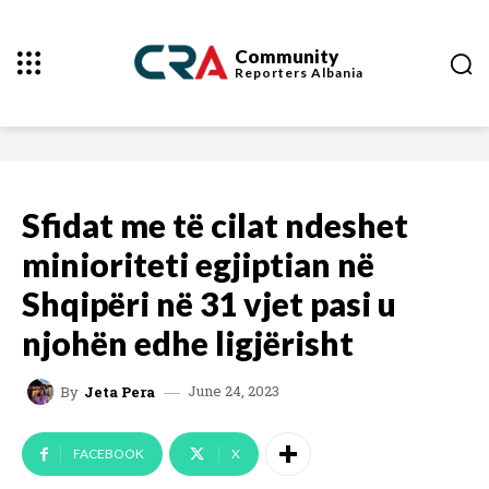
Community
Reporters
Albania
Sfidat me të cilat ndeshet
minioriteti egjiptian në
Shqipëri në 31 vjet pasi u
njohën edhe ligjërisht
June 24, 2023
By
Jeta Pera
FACEBOOK
X