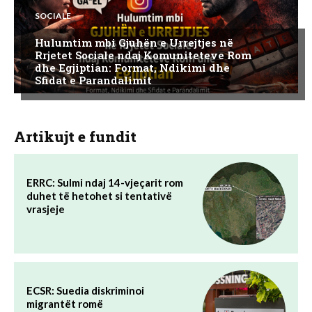
SOCIALE
Hulumtim mbi Gjuhën e Urrejtjes në
Rrjetet Sociale ndaj Komuniteteve Rom
dhe Egjiptian: Format, Ndikimi dhe
Sfidat e Parandalimit
Artikujt e fundit
ERRC: Sulmi ndaj 14-vjeçarit rom
duhet të hetohet si tentativë
vrasjeje
ECSR: Suedia diskriminoi
migrantët romë