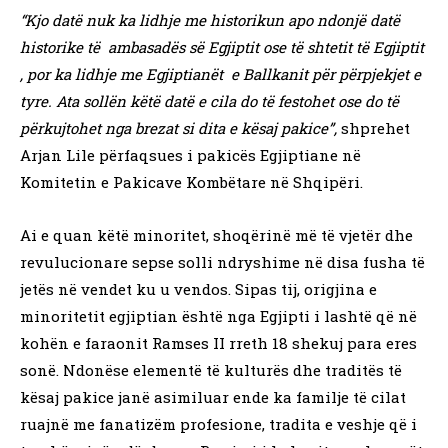
“Kjo datë nuk ka lidhje me historikun apo ndonjë datë
historike të ambasadës së Egjiptit ose të shtetit të Egjiptit
, por ka lidhje me Egjiptianët e Ballkanit për përpjekjet e
tyre. Ata sollën këtë datë e cila do të festohet ose do të
përkujtohet nga brezat si dita e kësaj pakice”,
shprehet
Arjan Lile përfaqsues i pakicës Egjiptiane në
Komitetin e Pakicave Kombëtare në Shqipëri.
Ai e quan këtë minoritet, shoqërinë më të vjetër dhe
revulucionare sepse solli ndryshime në disa fusha të
jetës në vendet ku u vendos. Sipas tij, origjina e
minoritetit egjiptian është nga Egjipti i lashtë që në
kohën e faraonit Ramses II rreth 18 shekuj para eres
sonë. Ndonëse elementë të kulturës dhe traditës të
kësaj pakice janë asimiluar ende ka familje të cilat
ruajnë me fanatizëm profesione, tradita e veshje që i