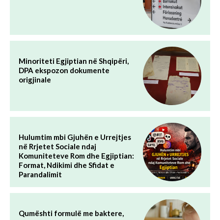
Minoriteti Egjiptian në Shqipëri,
DPA ekspozon dokumente
origjinale
Hulumtim mbi Gjuhën e Urrejtjes
në Rrjetet Sociale ndaj
Komuniteteve Rom dhe Egjiptian:
Format, Ndikimi dhe Sfidat e
Parandalimit
Qumështi formulë me baktere,