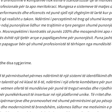
a e brendshme e kompanive nuk është e standartizuar që të mundësoj
fesionale për ta apo meritokraci. Mungesa e sistemeve të matjes 
performancës dhe eficencës në punë sjell një zhgënjim të lartë kur 
 që realisht u takon. Ndërtimi i perceptimit në treg që shumë komp
e ndaj punonjësve lidhur me trajtimin e tyre pengon shumë punonjës
o. Mosrespektimi i kontratës së punës 100% dhe mosqendrimi apo n
s është një tjetër arsye e papëlqyeshme për punonjësit. Puna jasht
 papaguar bën që shumë profesionistë të tërhiqen nga mundësitë
dhe disa sygjerime.
të përmirësohet përmes ndërtimit të një sistemi të identifikimit dhe
 talentit që në klasë të 8-të, ndërtimi i një oferte kombëtare për pun
 vetmen ofertë të mundësive për punë të tregut vendas dhe rrjedhim
për punëkërkuesit të insertuar në një platformë unike. Të rritet dhe 
sipërmarrjeve dhe promovohet më shumë përmirësimi që po pësojn
t dhe modernizimit të brendshëm, sidomos lidhur me motivimin e 