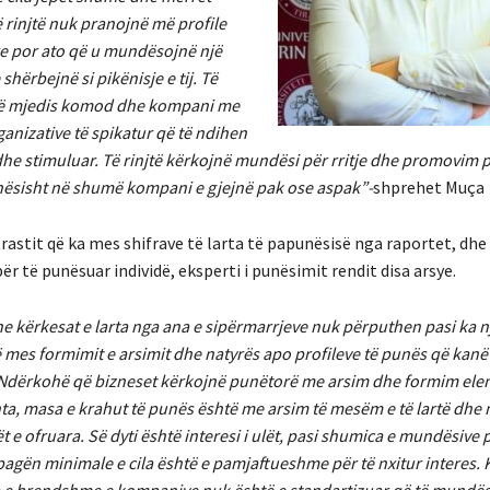
 rinjtë nuk pranojnë më profile
e por ato që u mundësojnë një
shërbejnë si pikënisje e tij. Të
në mjedis komod dhe kompani me
ganizative të spikatur që të ndihen
he stimuluar. Të rinjtë kërkojnë mundësi për rritje dhe promovim p
thësisht në shumë kompani e gjejnë pak ose aspak”-
shprehet Muça
rastit që ka mes shifrave të larta të papunësisë nga raportet, dhe
ër të punësuar individë, eksperti i punësimit rendit disa arsye.
e kërkesat e larta nga ana e sipërmarrjeve nuk përputhen pasi ka 
 mes formimit e arsimit dhe natyrës apo profileve të punës që kanë
 Ndërkohë që bizneset kërkojnë punëtorë me arsim dhe formim ele
ta, masa e krahut të punës është me arsim të mesëm e të lartë dhe 
 e ofruara. Së dyti është interesi i ulët, pasi shumica e mundësive
agën minimale e cila është e pamjaftueshme për të nxitur interes. 