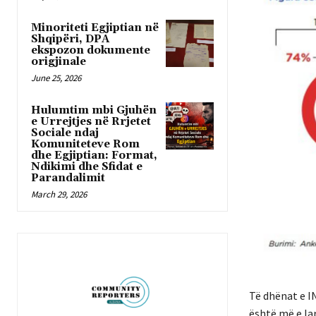
Minoriteti Egjiptian në
Shqipëri, DPA
ekspozon dokumente
origjinale
June 25, 2026
Hulumtim mbi Gjuhën
e Urrejtjes në Rrjetet
Sociale ndaj
Komuniteteve Rom
dhe Egjiptian: Format,
Ndikimi dhe Sfidat e
Parandalimit
March 29, 2026
Të dhënat e I
është më e la