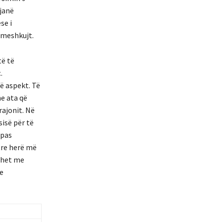
 janë
se i
 meshkujt.
të të
.
ë aspekt. Të
e ata që
rajonit. Në
isë për të
ipas
tre herë më
ohet me
 e