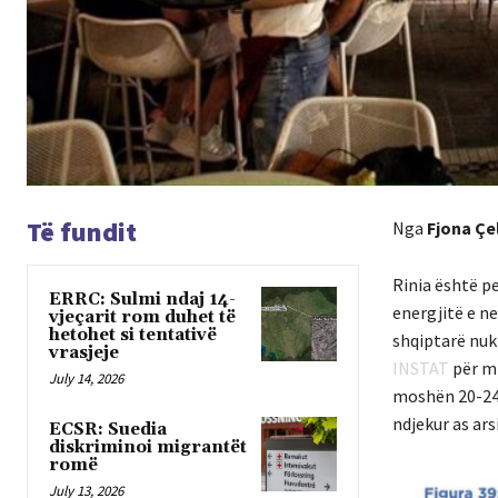
Të fundit
Nga
Fjona Çe
Rinia është pe
ERRC: Sulmi ndaj 14-
energjitë e ne
vjeçarit rom duhet të
hetohet si tentativë
shqiptarë nuk 
vrasjeje
INSTAT
për mi
July 14, 2026
moshën 20-24 
ndjekur as ars
ECSR: Suedia
diskriminoi migrantët
romë
July 13, 2026