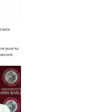
ë këtë
 në punë ka
nësimit.