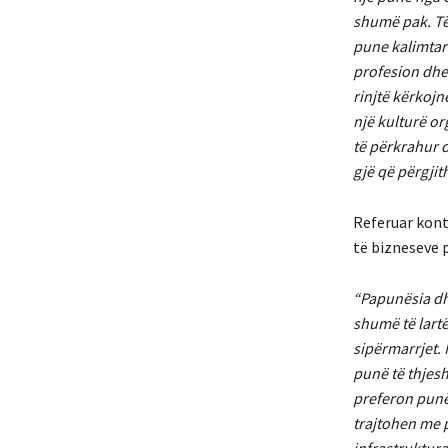
shumë pak. Të
pune kalimtar
profesion dhe 
rinjtë kërkoj
një kulturë or
të përkrahur d
gjë që përgji
Referuar kont
të bizneseve p
“Papunësia dh
shumë të lartë
sipërmarrjet.
punë të thjesh
preferon punët
trajtohen me p