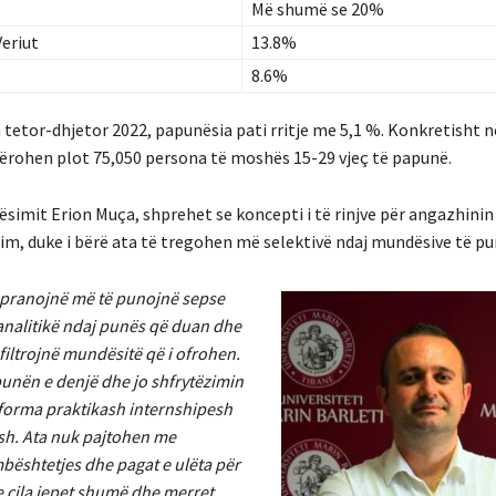
Më shumë se 20%
eriut
13.8%
8.6%
 tetor-dhjetor 2022, papunësia pati rritje me 5,1 %. Konkretisht n
rohen plot 75,050 persona të moshës 15-29 vjeç të papunë.
ësimit Erion Muça, shprehet se koncepti i të rinjve për angazhinin
im, duke i bërë ata të tregohen më selektivë ndaj mundësive të pu
k pranojnë më të punojnë sepse
analitikë ndaj punës që duan dhe
 filtrojnë mundësitë që i ofrohen.
punën e denjë dhe jo shfrytëzimin
forma praktikash internshipesh
h. Ata nuk pajtohen me
ështetjes dhe pagat e ulëta për
e cila jepet shumë dhe merret