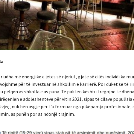
la
riudha më energjike e jetës së njeriut, gjatë së cilës individi ka m
vojshme për të investuar në shkollim e karrierë. Por duket se të ri
u pëlqen as shkolla e as puna. Të paktën kështu tregojnë të dhëna
rëqenien e adoleshentëve për vitin 2021, sipas të cilave popullsia 
vjeç, nuk bën asgjë për t’u formuar nga pikëpamja profesionale,
imin, as punën por as ndonjë trajnim.