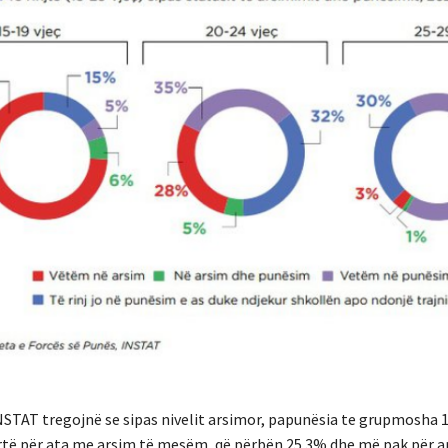
NSTAT tregojnë se sipas nivelit arsimor, papunësia te grupmosha 1
rtë për ata me arsim të mesëm, që përbën 25.3% dhe më pak për a