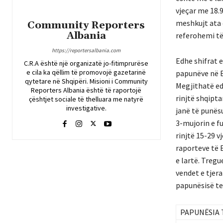
vjeçar me 18.9
meshkujt ata 
Community Reporters
Albania
referohemi të
https://reportersalbania.com
Edhe shifrat e
C.R.A është një organizatë jo-fitimprurëse
e cila ka qëllim të promovojë gazetarinë
papunëve në E
qytetare në Shqipëri. Misioni i Community
Megjithatë ed
Reporters Albania është të raportojë
rinjtë shqipt
çështjet sociale të thelluara me natyrë
investigative.
janë të punësu
3-mujorin e f
rinjtë 15-29 
raporteve të 
e lartë. Treg
vendet e tjera
papunësisë te
PAPUNËSIA 