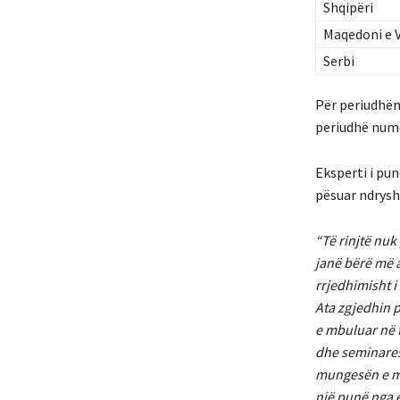
Shqipëri
Maqedoni e V
Serbi
Për periudhën
periudhë numë
Eksperti i pun
pësuar ndrysh
“Të rinjtë nu
janë bërë më 
rrjedhimisht i
Ata zgjedhin 
e mbuluar në 
dhe seminares
mungesën e mb
një punë nga 