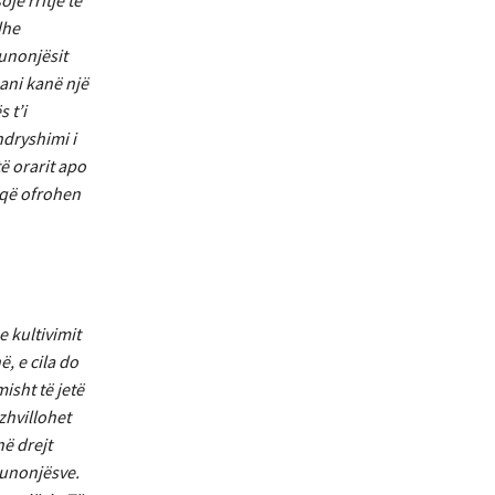
ë rritje të
dhe
punonjësit
ani kanë një
 t’i
dryshimi i
ë orarit apo
 që ofrohen
 kultivimit
ë, e cila do
isht të jetë
zhvillohet
ë drejt
punonjësve.