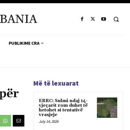
BANIA
PUBLIKIME CRA
Më të lexuarat
 për
ERRC: Sulmi ndaj 14-
vjeçarit rom duhet të
hetohet si tentativë
vrasjeje
July 14, 2026