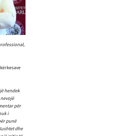
rofessional,
 kërkesave
një hendek
 nevojë
mentar për
nuk i
 për punë
Kushtet dhe