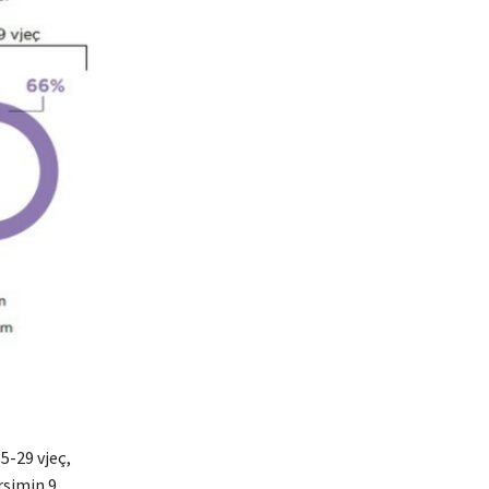
5-29 vjeç,
rsimin 9