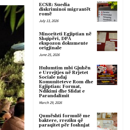
ECSR: Suedia
diskriminoi migrantët
romë
July 13, 2026
Minoriteti Egjiptian në
Shqipëri, DPA
ekspozon dokumente
origjinale
June 25, 2026
Hulumtim mbi Gjuhën
e Urrejtjes në Rrjetet
Sociale ndaj
Komuniteteve Rom dhe
Egjiptian: Format,
Ndikimi dhe Sfidat e
Parandalimit
March 29, 2026
Qumështi formulë me
baktere, rreziku që
paraqitet për foshnjat