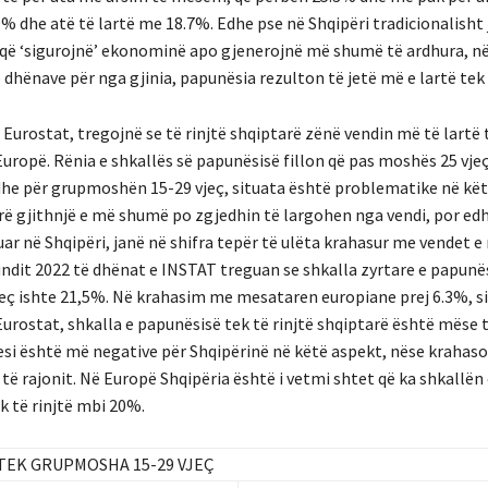
% dhe atë të lartë me 18.7%. Edhe pse në Shqipëri tradicionalisht
që ‘sigurojnë’ ekonominë apo gjenerojnë më shumë të ardhura, në
 dhënave për nga gjinia, papunësia rezulton të jetë më e lartë tek
 Eurostat, tregojnë se të rinjtë shqiptarë zënë vendin më të lartë 
uropë. Rënia e shkallës së papunësisë fillon që pas moshës 25 vjeç
he për grupmoshën 15-29 vjeç, situata është problematike në kët
arë gjithnjë e më shumë po zgjedhin të largohen nga vendi, por edh
ar në Shqipëri, janë në shifra tepër të ulëta krahasur me vendet e 
undit 2022 të dhënat e INSTAT treguan se shkalla zyrtare e papunës
vjeç ishte 21,5%. Në krahasim me mesataren europiane prej 6.3%, s
Eurostat, shkalla e papunësisë tek të rinjtë shqiptarë është mëse 
uesi është më negative për Shqipërinë në këtë aspekt, nëse krahas
 të rajonit. Në Europë Shqipëria është i vetmi shtet që ka shkallën
k të rinjtë mbi 20%.
TEK GRUPMOSHA 15-29 VJEÇ