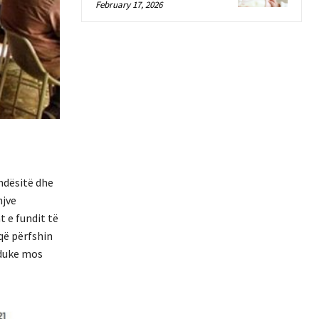
February 17, 2026
undësitë dhe
njve
t e fundit të
që përfshin
 duke mos