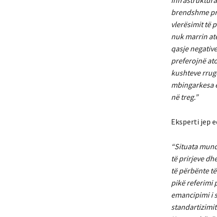
infrastruktur
brendshme pro
vlerësimit të 
nuk marrin atë
qasje negativ
preferojnë at
kushteve rrugë
mbingarkesa e
në treg.”
Eksperti jep e
“Situata mund 
të prirjeve dhe
të përbënte të
pikë referimi 
emancipimi i 
standartizimi