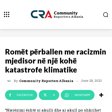
Community
Reporters
Albania
Romët përballen me racizmin
mjedisor në një kohë
katastrofe klimatike
June 28, 2023
By
Community Reporters Albania
FACEBOOK
X
WHATSAPP
“Njerëzimi është si akulli dhe ai akull po shkrihet