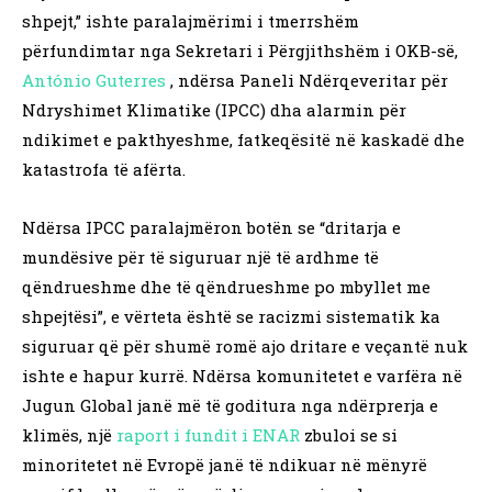
shpejt,” ishte paralajmërimi i tmerrshëm
përfundimtar nga Sekretari i Përgjithshëm i OKB-së,
António Guterres
, ndërsa Paneli Ndërqeveritar për
Ndryshimet Klimatike (IPCC) dha alarmin për
ndikimet e pakthyeshme, fatkeqësitë në kaskadë dhe
katastrofa të afërta.
Ndërsa IPCC paralajmëron botën se “dritarja e
mundësive për të siguruar një të ardhme të
qëndrueshme dhe të qëndrueshme po mbyllet me
shpejtësi”, e vërteta është se racizmi sistematik ka
siguruar që për shumë romë ajo dritare e veçantë nuk
ishte e hapur kurrë. Ndërsa komunitetet e varfëra në
Jugun Global janë më të goditura nga ndërprerja e
klimës, një
raport i fundit i ENAR
zbuloi se si
minoritetet në Evropë janë të ndikuar në mënyrë