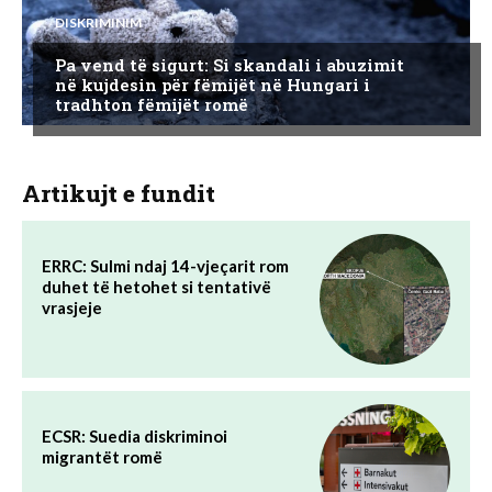
DISKRIMINIM
Pa vend të sigurt: Si skandali i abuzimit
në kujdesin për fëmijët në Hungari i
tradhton fëmijët romë
Artikujt e fundit
ERRC: Sulmi ndaj 14-vjeçarit rom
duhet të hetohet si tentativë
vrasjeje
ECSR: Suedia diskriminoi
migrantët romë