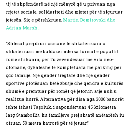
tij të shpërndarë në një mënyrë që u privuan nga
rrjetet sociale, solidariteti dhe mjetet për të siguruar
jetesën. Siç e përshkruan
Martin Demirovski dhe
Adrian Marsh ,
“Shtesat prej druri osmane të shkatërruara u
shkatërruan me buldozer ndërsa turmat e popullit
romë shikonin, për t’u zëvendësuar me vila neo-
otomane, dykatëshe të kompletuara me parking për
çdo familje. Një qendër tregtare dhe një qendër
sportive plotësuan këtë zbutje dhe qendra e kulturës
shumë e premtuar për romët që jetonin atje nuk u
realizua kurrë. Alternativa për disa nga 3000 banorët
ishte fshati Taşoluk, i sapondërtuar 45 kilometra
larg Stambollit, ku familjeve prej shtatë anëtarësh iu
ofruan 50 metra katrorë për të jetuar.”