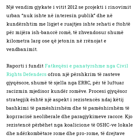
Një vendim gjykate i vitit 2012 se projekti i rinovimit
urban “nuk ishte në interesin publik” dhe në
kundërshtim me ligjet e ruajtjes ishte rehati e ftohtë
për mijëra ish-banorë romë, të zhvendosur shumë
kilometra larg ose që jetonin në rrënojat e
vendbanimit.
Raporti i fundit
Fatkeqësi e panatyrshme nga Civil
Rights Defenders
ofron një përshkrim të rasteve
gjyqësore, shumë të sjella nga ERRC, për të luftuar
racizmin mjedisor kundër romëve. Procesi gjyqësor
strategjik është një aspekt i rezistencës ndaj këtij
bashkimi të pamëshirshëm dhe të pamëshirshëm të
koprracisë neoliberale dhe paragjykimeve racore. Kjo
rezistencë përbëhet nga koalicione të OSHC-ve lokale
dhe ndërkombëtare rome dhe pro-rome, të drejtave