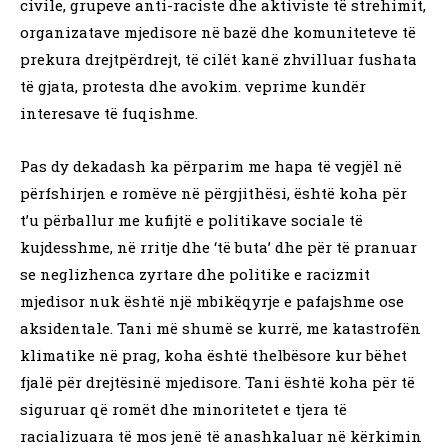
civile, grupeve anti-raciste dhe aktiviste të strehimit,
organizatave mjedisore në bazë dhe komuniteteve të
prekura drejtpërdrejt, të cilët kanë zhvilluar fushata
të gjata, protesta dhe avokim. veprime kundër
interesave të fuqishme.
Pas dy dekadash ka përparim me hapa të vegjël në
përfshirjen e romëve në përgjithësi, është koha për
t’u përballur me kufijtë e politikave sociale të
kujdesshme, në rritje dhe ‘të buta’ dhe për të pranuar
se neglizhenca zyrtare dhe politike e racizmit
mjedisor nuk është një mbikëqyrje e pafajshme ose
aksidentale. Tani më shumë se kurrë, me katastrofën
klimatike në prag, koha është thelbësore kur bëhet
fjalë për drejtësinë mjedisore. Tani është koha për të
siguruar që romët dhe minoritetet e tjera të
racializuara të mos jenë të anashkaluar në kërkimin