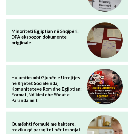
Minoriteti Egjiptian në Shqipëri,
DPA ekspozon dokumente
origjinale
Hulumtim mbi Gjuhën e Urrejtjes
në Rrjetet Sociale ndaj
Komuniteteve Rom dhe Egjiptian:
Format, Ndikimi dhe Sfidat e
Parandalimit
Qumështi formulë me baktere,
rreziku që paraqitet për foshnjat