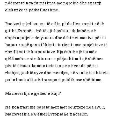
ndërprerë nga furnizimet me ngrohje dhe energji
elektrike të përballueshme.
Racizmi mjedisor me të cilin përballen romët në të
gjithë Evropën, është gjithashtu i dukshëm në
shpërnguljet e detyruara dhe dëbimet masive për t’i
hapur rrugë gentrifikimit, turizmit ose projekteve të
zhvillimit të korporatave. Kjo është një formë e
qëllimshme strukturore e përjashtimit që shërben
për të dëbuar komunitetet rome në vende përtej
zbehjes, jashtë syve dhe mendjes, në vende të shkreta,
pa infrastrukturë, transport publik ose shërbime.
Marrëveshja e gjelbër e kujt?
Në kontrast me paralajmërimet ogurzezë nga IPCC,
Marrëveshja e Gjelbër Evropiane tingëllon