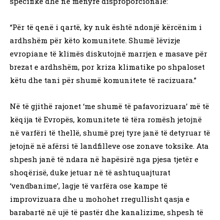
specifike dhe në mënyrë disproporcionale:
“Për të qenë i qartë, ky nuk është ndonjë kërcënim i
ardhshëm për këto komunitete. Shumë lëvizje
evropiane të klimës diskutojnë marrjen e masave për
brezat e ardhshëm, por kriza klimatike po shpaloset
këtu dhe tani për shumë komunitete të racizuara.”
Në të gjithë rajonet ‘me shumë të pafavorizuara’ më të
këqija të Evropës, komunitete të tëra romësh jetojnë
në varfëri të thellë, shumë prej tyre janë të detyruar të
jetojnë në afërsi të landfilleve ose zonave toksike. Ata
shpesh janë të ndara në hapësirë nga pjesa tjetër e
shoqërisë, duke jetuar në të ashtuquajturat
‘vendbanime’, lagje të varfëra ose kampe të
improvizuara dhe u mohohet rregullisht qasja e
barabartë në ujë të pastër dhe kanalizime, shpesh të