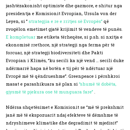
jashtëzakonisht optimiste dhe gazmore, e shitur nga
presidentja e Komisionit Evropian, Ursula von der
Leyen, si ”
strategjia e re e rritjes së Evropës”
që
zvogëlon emetimet gjatë krijimit të vendeve të punës.
E kompletuar
me etiketa tërheqëse, si p.sh. si nxitja e
ekonomisë rrethore, një strategji nga ferma për të
forcuar, një strategji biodiversiteti dhe Pakti
Evropian i Klimës, “ku secili ka një vend … secili duke
ndërmarrë hapa në botën e tij për të ndërtuar një
Evropë më të qëndrueshme”. Greenpeace i përshkroi
masat e parashikuara në plan si
“shumë të dobëta,
gjysmë të pjekura ose të munguara fare”
.
Ndërsa shqetësimet e Komisionit se “më të prekshmit
janë më të ekspozuarit ndaj efekteve të dëmshme të
ndryshimeve klimatike dhe degradimit të mjedisit”