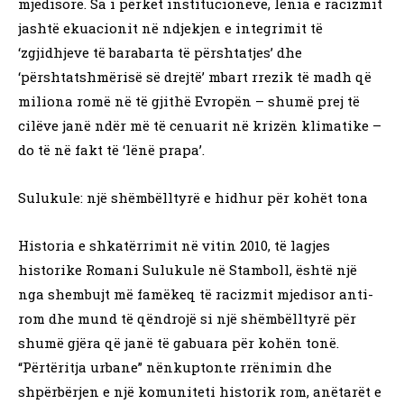
mjedisore. Sa i përket institucioneve, lënia e racizmit
jashtë ekuacionit në ndjekjen e integrimit të
‘zgjidhjeve të barabarta të përshtatjes’ dhe
‘përshtatshmërisë së drejtë’ mbart rrezik të madh që
miliona romë në të gjithë Evropën – shumë prej të
cilëve janë ndër më të cenuarit në krizën klimatike –
do të në fakt të ‘lënë prapa’.
Sulukule: një shëmbëlltyrë e hidhur për kohët tona
Historia e shkatërrimit në vitin 2010, të lagjes
historike Romani Sulukule në Stamboll, është një
nga shembujt më famëkeq të racizmit mjedisor anti-
rom dhe mund të qëndrojë si një shëmbëlltyrë për
shumë gjëra që janë të gabuara për kohën tonë.
“Përtëritja urbane” nënkuptonte rrënimin dhe
shpërbërjen e një komuniteti historik rom, anëtarët e