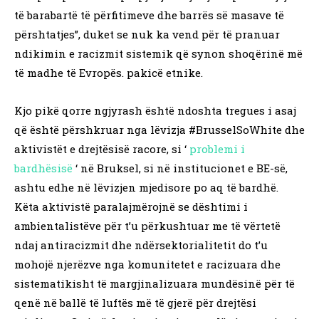
të barabartë të përfitimeve dhe barrës së masave të
përshtatjes”, duket se nuk ka vend për të pranuar
ndikimin e racizmit sistemik që synon shoqërinë më
të madhe të Evropës. pakicë etnike.
Kjo pikë qorre ngjyrash është ndoshta tregues i asaj
që është përshkruar nga lëvizja #BrusselSoWhite dhe
aktivistët e drejtësisë racore, si ‘
problemi i
bardhësisë
‘ në Bruksel, si në institucionet e BE-së,
ashtu edhe në lëvizjen mjedisore po aq të bardhë.
Këta aktivistë paralajmërojnë se dështimi i
ambientalistëve për t’u përkushtuar me të vërtetë
ndaj antiracizmit dhe ndërsektorialitetit do t’u
mohojë njerëzve nga komunitetet e racizuara dhe
sistematikisht të margjinalizuara mundësinë për të
qenë në ballë të luftës më të gjerë për drejtësi