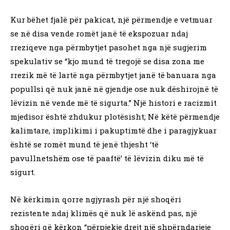
Kur bëhet fjalë për pakicat, një përmendje e vetmuar
se në disa vende romët janë të ekspozuar ndaj
rreziqeve nga përmbytjet pasohet nga një sugjerim
spekulativ se “kjo mund të tregojë se disa zona me
rrezik më të lartë nga përmbytjet janë të banuara nga
popullsi që nuk janë në gjendje ose nuk dëshirojnë të
lëvizin në vende më të sigurta.” Një histori e racizmit
mjedisor është zhdukur plotësisht; Në këtë përmendje
kalimtare, implikimi i pakuptimtë dhe i paragjykuar
është se romët mund të jenë thjesht ‘të
pavullnetshëm ose të paaftë’ të lëvizin diku më të
sigurt.
Në kërkimin qorre ngjyrash për një shoqëri
rezistente ndaj klimës që nuk lë askënd pas, një
shoqëri që kërkon “përpjekje drejt një shpërndarjeje