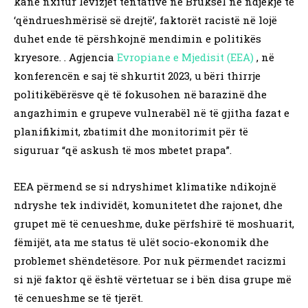
kanë nxitur lëvizjet tentative në Bruksel në ndjekje të
‘qëndrueshmërisë së drejtë’, faktorët racistë në lojë
duhet ende të përshkojnë mendimin e politikës
kryesore. . Agjencia
Evropiane e Mjedisit (EEA)
, në
konferencën e saj të shkurtit 2023, u bëri thirrje
politikëbërësve që të fokusohen në barazinë dhe
angazhimin e grupeve vulnerabël në të gjitha fazat e
planifikimit, zbatimit dhe monitorimit për të
siguruar “që askush të mos mbetet prapa”.
EEA përmend se si ndryshimet klimatike ndikojnë
ndryshe tek individët, komunitetet dhe rajonet, dhe
grupet më të cenueshme, duke përfshirë të moshuarit,
fëmijët, ata me status të ulët socio-ekonomik dhe
problemet shëndetësore. Por nuk përmendet racizmi
si një faktor që është vërtetuar se i bën disa grupe më
të cenueshme se të tjerët.