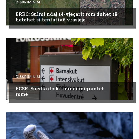
DISKRIMINIM
ERRC: Sulmi ndaj 14-vjeçarit rom duhet të
hetohet si tentativë vrasjeje
DISKRIMINIM
ECSR: Suedia diskriminoi migrantët
romë