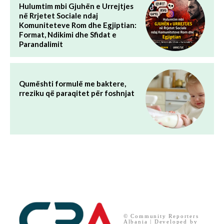
Hulumtim mbi Gjuhën e Urrejtjes
në Rrjetet Sociale ndaj
Komuniteteve Rom dhe Egjiptian:
Format, Ndikimi dhe Sfidat e
Parandalimit
Qumështi formulë me baktere,
rreziku që paraqitet për foshnjat
© Community Reporters
Albania | Developed by