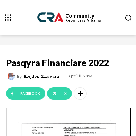
Community
Reporters
Albania
Pasqyra Financiare 2022
April 11, 2024
By
Brejdon Xhavara
FACEBOOK
X