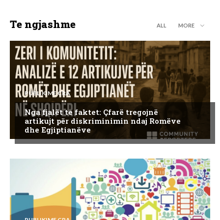
Te ngjashme
ALL
MORE
PUBLIKIME CRA
Nga fjalët te faktet: Çfarë tregojnë
artikujt për diskriminimin ndaj Romëve
dhe Egjiptianëve
PUBLIKIME CRA