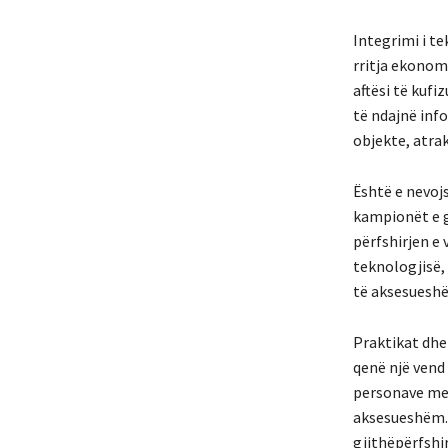
Integrimi i te
rritja ekonomi
aftësi të kufi
të ndajnë inf
objekte, atra
Është e nevoj
kampionët e g
përfshirjen e
teknologjisë,
të aksesuesh
Praktikat dhe
qenë një vend
personave me a
aksesueshëm.
gjithëpërfshir