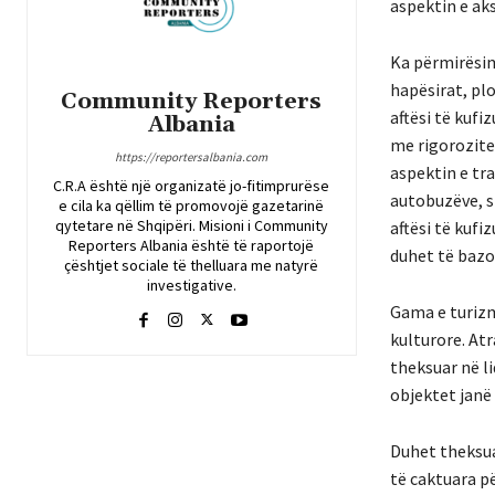
aspektin e ak
Ka përmirësim
hapësirat, pl
Community Reporters
aftësi të kufi
Albania
me rigorozitet
https://reportersalbania.com
aspektin e tra
C.R.A është një organizatë jo-fitimprurëse
autobuzëve, s
e cila ka qëllim të promovojë gazetarinë
qytetare në Shqipëri. Misioni i Community
aftësi të kuf
Reporters Albania është të raportojë
duhet të bazo
çështjet sociale të thelluara me natyrë
investigative.
Gama e turizm
kulturore. At
theksuar në li
objektet janë
Duhet theksua
të caktuara p