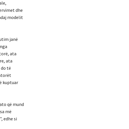
ale,
zervimet dhe
ndaj modelit
kutim janë
 nga
torë, ata
re, ata
 do të
atorët
të kuptuar
 ato që mund
 sa më
’, edhe si