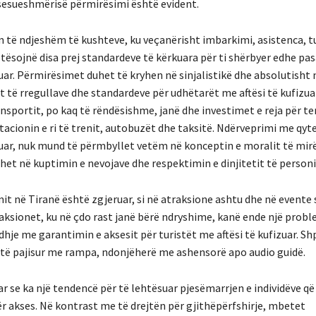
sesueshmërisë përmirësimi është evident.
 të ndjeshëm të kushteve, ku veçanërisht imbarkimi, asistenca, t
otësojnë disa prej standardeve të kërkuara për ti shërbyer edhe p
zuar. Përmirësimet duhet të kryhen në sinjalistikë dhe absolutisht
 të rregullave dhe standardeve për udhëtarët me aftësi të kufizua
nsportit, po kaq të rëndësishme, janë dhe investimet e reja për te
tacionin e ri të trenit, autobuzët dhe taksitë. Ndërveprimi me qy
izuar, nuk mund të përmbyllet vetëm në konceptin e moralit të mir
het në kuptimin e nevojave dhe respektimin e dinjitetit të personi
it në Tiranë është zgjeruar, si në atraksione ashtu dhe në evente 
raksionet, ku në çdo rast janë bërë ndryshime, kanë ende një probl
dhje me garantimin e aksesit për turistët me aftësi të kufizuar. Sh
 të pajisur me rampa, ndonjëherë me ashensorë apo audio guidë.
r se ka një tendencë për të lehtësuar pjesëmarrjen e individëve që
ër akses. Në kontrast me të drejtën për gjithëpërfshirje, mbetet