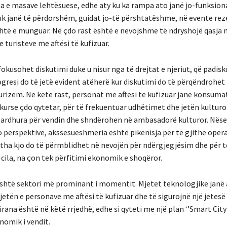
 e masave lehtësuese, edhe aty ku ka rampa ato janë jo-funksion
k janë të përdorshëm, guidat jo-të përshtatëshme, në evente re
është e munguar. Në çdo rast është e nevojshme të ndryshojë qasja 
e turisteve me aftësi të kufizuar.
okusohet diskutimi duke u nisur nga të drejtat e njeriut, që padis
ogresi do të jetë evident atëherë kur diskutimi do të përqëndrohet
turizëm. Në këtë rast, personat me aftësi të kufizuar janë konsuma
kurse çdo qytetar, për të frekuentuar udhëtimet dhe jetën kulturo
 ardhura për vendin dhe shndërohen në ambasadorë kulturor. Nëse
o perspektivë, akssesueshmëria është pikënisja për të gjithë oper
jitha kjo do të përmblidhet në nevojën për ndërgjegjësim dhe për 
e cila, na çon tek përfitimi ekonomik e shoqëror.
shtë sektori më prominant i momentit. Mjetet teknologjike janë
jetën e personave me aftësi të kufizuar dhe të sigurojnë një jetesë
irana është në këtë rrjedhë, edhe si qyteti me një plan ‘’Smart City’
nomik i vendit.