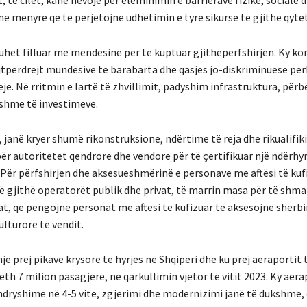
ë mënyrë që të përjetojnë udhëtimin e tyre sikurse të gjithë qyte
duhet filluar me mendësinë për të kuptuar gjithëpërfshirjen. Ky ko
jtpërdrejt mundësive të barabarta dhe qasjes jo-diskriminuese për
eje. Në rritmin e lartë të zhvillimit, padyshim infrastruktura, për
shme të investimeve.
 janë kryer shumë rikonstruksione, ndërtime të reja dhe rikualifi
ër autoritetet qendrore dhe vendore për të çertifikuar një ndërhyr
‘’Për përfshirjen dhe aksesueshmërinë e personave me aftësi të kufi
të gjithë operatorët publik dhe privat, të marrin masa për të shm
rat, që pengojnë personat me aftësi të kufizuar të aksesojnë shërb
ulturore të vendit.
jë prej pikave krysore të hyrjes në Shqipëri dhe ku prej aeraportit 
eth 7 milion pasagjerë, në qarkullimin vjetor të vitit 2023. Ky aera
dryshime në 4-5 vite, zgjerimi dhe modernizimi janë të dukshme,