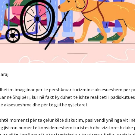
araj
udhëtim imagjinar për të përshkruar turizmin e aksesueshëm për 
zuar në Shqipëri, kur në fakt ky duhet të ishte realiteti i padiskutu
të aksesueshme dhe për të gjithë qytetarët.
shtë momenti për ta çelur këtë diskutim, pasi vendi ynë nga viti në 
egjistron numër të konsiderueshëm turistësh dhe vizitorësh duke 
 të cilët, kanë nevojë për eleminimin e barrierave fizike, sociale 