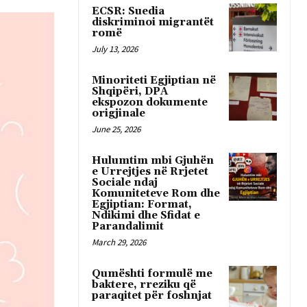
ECSR: Suedia
diskriminoi migrantët
romë
July 13, 2026
Minoriteti Egjiptian në
Shqipëri, DPA
ekspozon dokumente
origjinale
June 25, 2026
Hulumtim mbi Gjuhën
e Urrejtjes në Rrjetet
Sociale ndaj
Komuniteteve Rom dhe
Egjiptian: Format,
Ndikimi dhe Sfidat e
Parandalimit
March 29, 2026
Qumështi formulë me
baktere, rreziku që
paraqitet për foshnjat