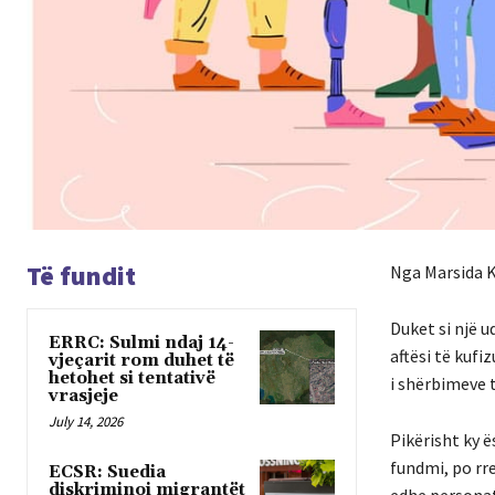
Të fundit
Nga Marsida K
Duket si një 
ERRC: Sulmi ndaj 14-
aftësi të kufi
vjeçarit rom duhet të
hetohet si tentativë
i shërbimeve 
vrasjeje
July 14, 2026
Pikërisht ky ë
fundmi, po rr
ECSR: Suedia
diskriminoi migrantët
edhe personat,