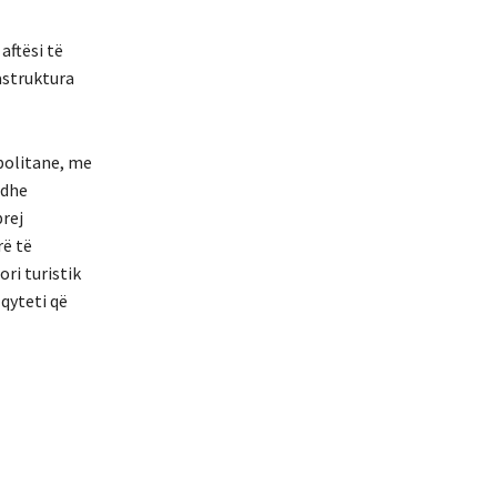
aftësi të
rastruktura
politane, me
 dhe
prej
rë të
ri turistik
 qyteti që