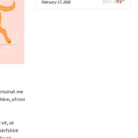
February 17, 2026
personat me
eshëm, ofrimi
vit, së
përfshirë
dhe në