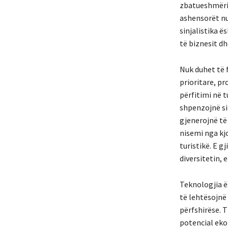
zbatueshmëria
ashensorët nu
sinjalistika 
të biznesit dh
Nuk duhet të f
prioritare, pr
përfitimi në 
shpenzojnë si
gjenerojnë të
nisemi nga kj
turistikë. E g
diversitetin, 
Teknologjia ë
të lehtësojnë 
përfshirëse. T
potencial eko