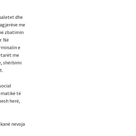
ualetet dhe
asagjerëve me
 në zbatimin
r. Në
rminalin e
tetarët me
ë, shërbimi
t.
social
ematikë të
pesh herë,
 kanë nevoja