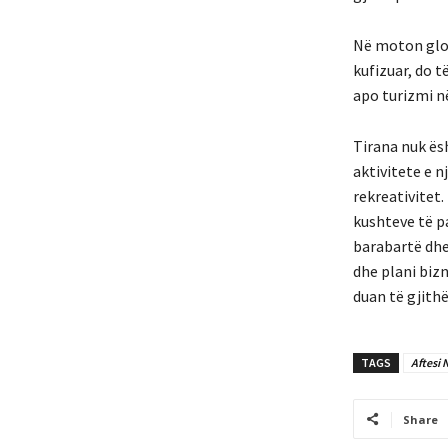
Në moton glob
kufizuar, do t
apo turizmi n
Tirana nuk ës
aktivitete e n
rekreativitet.
kushteve të p
barabartë dhe
dhe plani bizn
duan të gjithë
TAGS
Aftesi 
Share