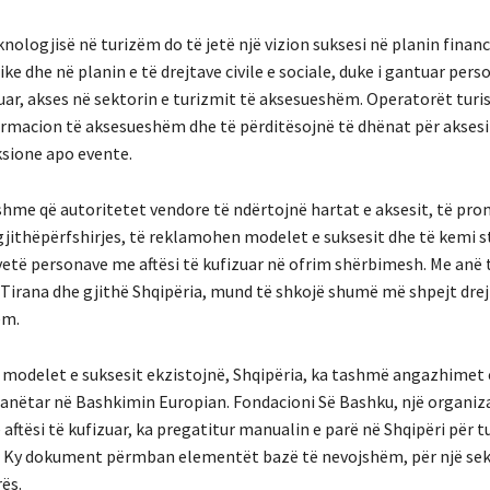
knologjisë në turizëm do të jetë një vizion suksesi në planin financ
ke dhe në planin e të drejtave civile e sociale, duke i gantuar per
zuar, akses në sektorin e turizmit të aksesueshëm. Operatorët turis
ormacion të aksesueshëm dhe të përditësojnë të dhënat për aksesi
ksione apo evente.
shme që autoritetet vendore të ndërtojnë hartat e aksesit, të p
jithëpërfshirjes, të reklamohen modelet e suksesit dhe të kemi s
 vetë personave me aftësi të kufizuar në ofrim shërbimesh. Me anë 
 Tirana dhe gjithë Shqipëria, mund të shkojë shumë më shpejt drej
ëm.
 modelet e suksesit ekzistojnë, Shqipëria, ka tashmë angazhimet e
 anëtar në Bashkimin Europian. Fondacioni Së Bashku, një organiz
ftësi të kufizuar, ka pregatitur manualin e parë në Shqipëri për t
 Ky dokument përmban elementët bazë të nevojshëm, për një se
ës.