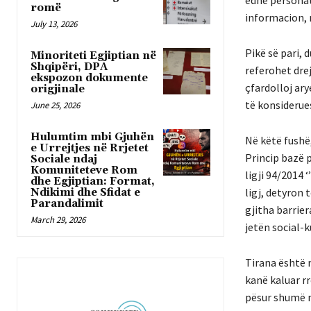
romë
informacion, n
July 13, 2026
Pikë së pari, 
Minoriteti Egjiptian në
Shqipëri, DPA
referohet dre
ekspozon dokumente
çfardolloj ary
origjinale
të konsiderue
June 25, 2026
Hulumtim mbi Gjuhën
Në këtë fushë,
e Urrejtjes në Rrjetet
Princip bazë p
Sociale ndaj
Komuniteteve Rom
ligji 94/2014 
dhe Egjiptian: Format,
ligj, detyron 
Ndikimi dhe Sfidat e
Parandalimit
gjitha barrie
March 29, 2026
jetën social-k
Tirana është n
kanë kaluar rr
pësur shumë n