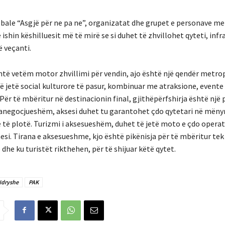
ale “Asgjë për ne pa ne”, organizatat dhe grupet e personave me 
ë ishin këshilluesit më të mirë se si duhet të zhvillohet qyteti, inf
ë veçanti.
htë vetëm motor zhvillimi për vendin, ajo është një qendër metro
jë jetë social kulturore të pasur, kombinuar me atraksione, evente
 Për të mbëritur në destinacionin final, gjithëpërfshirja është një 
anegocjueshëm, aksesi duhet tu garantohet çdo qytetari në mëny
 të plotë. Turizmi i aksesueshëm, duhet të jetë moto e çdo operato
esi. Tirana e aksesueshme, kjo është pikënisja për të mbëritur tek
 dhe ku turistët rikthehen, për të shijuar këtë qytet.
Ndryshe
PAK