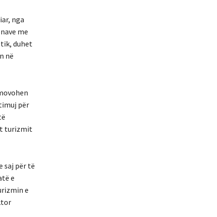
iar, nga
sonave me
tik, duhet
n në
romovohen
timuj për
të
t turizmit
 saj për të
atë e
urizmin e
ktor