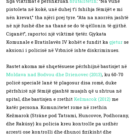
nga viktimat e përshkruan
brutalitetin
: “Na vunë
pistoleta në kokë, unë duhej t’i fshihja fëmijët e mi
nën krevat,” tha njëri prej tyre. “Ata na nxorrën jashtë
në një fushë dhe na thanë se do të qëllonin të gjithë.
Ciganët”, raportoi një viktimë tjetër. Gjykata
Komunale e Bratislavës IV kohët e fundit ka
gjetur
se
aksioni i policisë në Vrbnicë ishte diskriminues.
Rastet akoma më shqetësuese përfshijnë bastisjet në
Moldava nad Bodvou dhe Drienovec (2013)
, ku 60-70
policë specialë lanë të plagosur disa romë, duke
përfshirë një fëmijë gjashtë muajsh që u shtrua në
spital, dhe bastisjen e rrethit
Kežmarok (2012)
me
katër persona. Komunitetet rome në rrethin
Kežmarok (Stráne pod Tatrami, Huncovce, Podhorany,
dhe Rakúsy) ku policia kreu kontrolle pa urdhër
arresti ose kontrolli dhe dhunoi fizikisht dhe