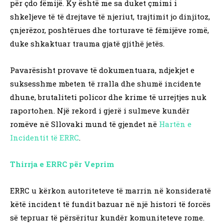
për çdo fëmijë. Ky është me sa duket çmimi i
shkeljeve të të drejtave të njeriut, trajtimit jo dinjitoz,
çnjerëzor, poshtërues dhe torturave të fëmijëve romë,
duke shkaktuar trauma gjatë gjithë jetës.
Pavarësisht provave të dokumentuara, ndjekjet e
suksesshme mbeten të rralla dhe shumë incidente
dhune, brutaliteti policor dhe krime të urrejtjes nuk
raportohen. Një rekord i gjerë i sulmeve kundër
romëve në Sllovaki mund të gjendet në
Hartën e
Incidentit të ERRC
.
Thirrja e ERRC për Veprim
ERRC u kërkon autoriteteve të marrin në konsideratë
këtë incident të fundit bazuar në një histori të forcës
së tepruar të përsëritur kundër komuniteteve rome.