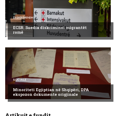
DISKRIMINIM
ECSR: Suedia diskriminoi migrantët
romë
SOCIALE
Minoriteti Egjiptian në Shqipëri, DPA
ekspozon dokumente origjinale
Artikujt e fundit