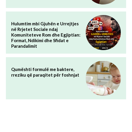
Hulumtim mbi Gjuhën e Urrejtjes
në Rrjetet Sociale ndaj
Komuniteteve Rom dhe Egjiptian:
Format, Ndikimi dhe Sfidat e
Parandalimit
Qumështi formulë me baktere,
rreziku që paraqitet për foshnjat