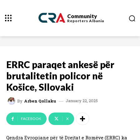
Community
Reporters
Albania
ERRC paraqet ankesë për
brutalitetin policor në
Košice, Sllovaki
January 22, 2025
By
Arben Qollaku
FACEBOOK
X
Qendra Evropiane për të Drejtat e Romëve (ERRC) ka