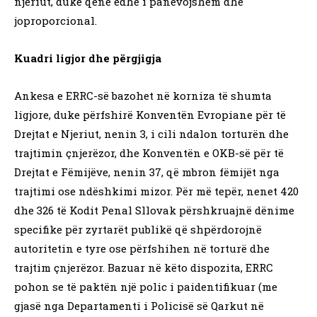
njeriut, duke qenë edhe i panevojshëm dhe
joproporcional.
Kuadri ligjor dhe përgjigja
Ankesa e ERRC-së bazohet në korniza të shumta
ligjore, duke përfshirë Konventën Evropiane për të
Drejtat e Njeriut, nenin 3, i cili ndalon torturën dhe
trajtimin çnjerëzor, dhe Konventën e OKB-së për të
Drejtat e Fëmijëve, nenin 37, që mbron fëmijët nga
trajtimi ose ndëshkimi mizor. Për më tepër, nenet 420
dhe 326 të Kodit Penal Sllovak përshkruajnë dënime
specifike për zyrtarët publikë që shpërdorojnë
autoritetin e tyre ose përfshihen në torturë dhe
trajtim çnjerëzor. Bazuar në këto dispozita, ERRC
pohon se të paktën një polic i paidentifikuar (me
gjasë nga Departamenti i Policisë së Qarkut në