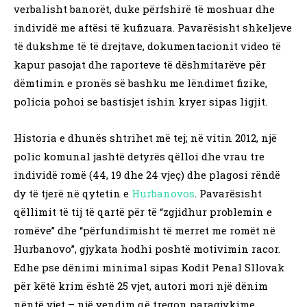
verbalisht banorët, duke përfshirë të moshuar dhe
individë me aftësi të kufizuara. Pavarësisht shkeljeve
të dukshme të të drejtave, dokumentacionit video të
kapur pasojat dhe raporteve të dëshmitarëve për
dëmtimin e pronës së bashku me lëndimet fizike,
policia pohoi se bastisjet ishin kryer sipas ligjit.
Historia e dhunës shtrihet më tej; në vitin 2012, një
polic komunal jashtë detyrës qëlloi dhe vrau tre
individë romë (44, 19 dhe 24 vjeç) dhe plagosi rëndë
dy të tjerë në qytetin e
Hurbanovos
. Pavarësisht
qëllimit të tij të qartë për të “zgjidhur problemin e
romëve” dhe “përfundimisht të merret me romët në
Hurbanovo”, gjykata hodhi poshtë motivimin racor.
Edhe pse dënimi minimal sipas Kodit Penal Sllovak
për këtë krim është 25 vjet, autori mori një dënim
nëntë vjet – një vendim që tregon paragjykime