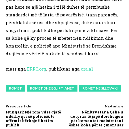
pas here se një hetim i tillë duhet të përmbushë
standardet më të larta të pavarësisë, transparencës,
përshtatshmërisë dhe shpejtësisë, duke garantuar
shqyrtimin publik dhe përfshirjen e viktimave. Për
sa kohë që ky proces të mbetet nën ndikimin dhe
kontrollin e policisë apo Ministrisë së Brendshme,
drejtësia e vërtetë nuk do të vendoset kurrë.
marr nga
ERRC.org
, publikuar nga
cra.al
ROMET
ROMET DHE EGJIPTIANET
ROMET NE SLLOVAKI
Previous article
Next article
Hungari: Një rom vdes gjatë
Nënkryetarja Çeke u
ndërhyrjes së policisë, të
detyrua të japë dorëheqjen
afërmit kërkojnë hetim
për komentet raciste: tani
publik
është koha për të çmontuar