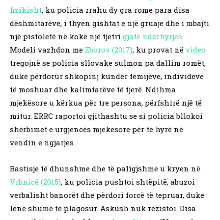
fizikisht
, ku policia rrahu dy gra rome para disa
dëshmitarëve, i thyen gishtat e një gruaje dhe i mbajti
një pistoletë në kokë një tjetri
gjatë ndërhyrjes
.
Modeli vazhdon me
Zborov (2017)
, ku provat në
video
tregojnë se policia sllovake sulmon pa dallim romët,
duke përdorur shkopinj kundër fëmijëve, individëve
të moshuar dhe kalimtarëve të tjerë. Ndihma
mjekësore u kërkua për tre persona, përfshirë një të
mitur. ERRC raportoi gjithashtu se si policia bllokoi
shërbimet e urgjencës mjekësore për të hyrë në
vendin e ngjarjes.
Bastisje të dhunshme dhe të paligjshme u kryen në
Vrbnicë (2015)
, ku policia pushtoi shtëpitë, abuzoi
verbalisht banorët dhe përdori forcë të tepruar, duke
lënë shumë të plagosur. Askush nuk rezistoi. Disa