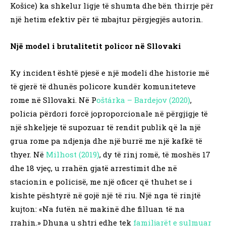
Košice) ka shkelur ligje të shumta dhe bën thirrje për
një hetim efektiv për të mbajtur përgjegjës autorin.
Një model i brutalitetit policor në Sllovaki
Ky incident është pjesë e një modeli dhe historie më
të gjerë të dhunës policore kundër komuniteteve
rome në Sllovaki. Në P
oštárka – Bardejov (2020)
,
policia përdori forcë joproporcionale në përgjigje të
një shkeljeje të supozuar të rendit publik që la një
grua rome pa ndjenja dhe një burrë me një kafkë të
thyer. Në
Milhost (2019)
, dy të rinj romë, të moshës 17
dhe 18 vjeç, u rrahën gjatë arrestimit dhe në
stacionin e policisë, me një oficer që thuhet se i
kishte pështyrë në gojë një të riu. Një nga të rinjtë
kujton: «Na futën në makinë dhe filluan të na
rrahin.» Dhuna u shtri edhe tek
familjarët e sulmuar