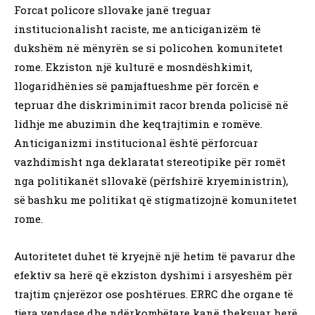
Forcat policore sllovake janë treguar
institucionalisht raciste, me anticiganizëm të
dukshëm në mënyrën se si policohen komunitetet
rome. Ekziston një kulturë e mosndëshkimit,
llogaridhënies së pamjaftueshme për forcën e
tepruar dhe diskriminimit racor brenda policisë në
lidhje me abuzimin dhe keqtrajtimin e romëve.
Anticiganizmi institucional është përforcuar
vazhdimisht nga deklaratat stereotipike për romët
nga politikanët sllovakë (përfshirë kryeministrin),
së bashku me politikat që stigmatizojnë komunitetet
rome.
Autoritetet duhet të kryejnë një hetim të pavarur dhe
efektiv sa herë që ekziston dyshimi i arsyeshëm për
trajtim çnjerëzor ose poshtërues. ERRC dhe organe të
tjera vendase dhe ndërkombëtare kanë theksuar herë