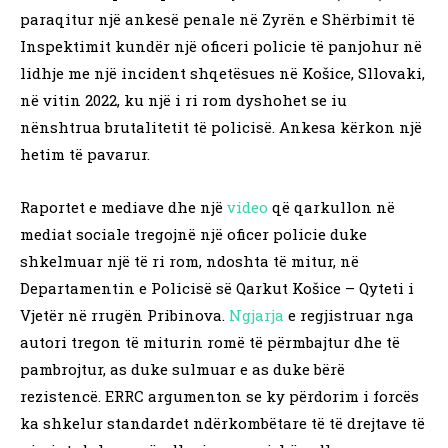
paraqitur një ankesë penale në Zyrën e Shërbimit të
Inspektimit kundër një oficeri policie të panjohur në
lidhje me një incident shqetësues në Košice, Sllovaki,
në vitin 2022, ku një i ri rom dyshohet se iu
nënshtrua brutalitetit të policisë. Ankesa kërkon një
hetim të pavarur.
Raportet e mediave dhe një
video
që qarkullon në
mediat sociale tregojnë një oficer policie duke
shkelmuar një të ri rom, ndoshta të mitur, në
Departamentin e Policisë së Qarkut Košice – Qyteti i
Vjetër në rrugën Pribinova.
Ngjarja
e regjistruar nga
autori tregon të miturin romë të përmbajtur dhe të
pambrojtur, as duke sulmuar e as duke bërë
rezistencë. ERRC argumenton se ky përdorim i forcës
ka shkelur standardet ndërkombëtare të të drejtave të