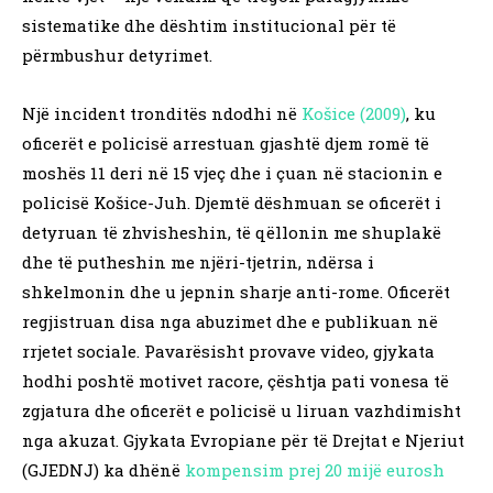
sistematike dhe dështim institucional për të
përmbushur detyrimet.
Një incident tronditës ndodhi në
Košice (2009)
, ku
oficerët e policisë arrestuan gjashtë djem romë të
moshës 11 deri në 15 vjeç dhe i çuan në stacionin e
policisë Košice-Juh. Djemtë dëshmuan se oficerët i
detyruan të zhvisheshin, të qëllonin me shuplakë
dhe të putheshin me njëri-tjetrin, ndërsa i
shkelmonin dhe u jepnin sharje anti-rome. Oficerët
regjistruan disa nga abuzimet dhe e publikuan në
rrjetet sociale. Pavarësisht provave video, gjykata
hodhi poshtë motivet racore, çështja pati vonesa të
zgjatura dhe oficerët e policisë u liruan vazhdimisht
nga akuzat. Gjykata Evropiane për të Drejtat e Njeriut
(GJEDNJ) ka dhënë
kompensim prej 20 mijë eurosh