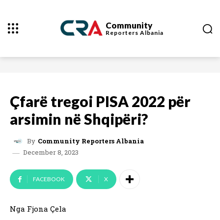
Community
Reporters
Albania
Çfarë tregoi PISA 2022 për
arsimin në Shqipëri?
By
Community Reporters Albania
December 8, 2023
FACEBOOK
X
Nga Fjona Çela