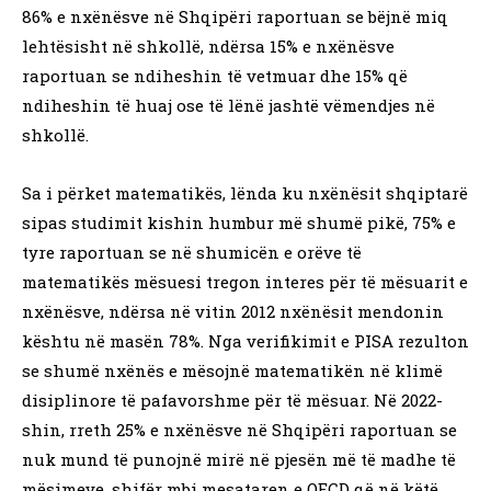
86% e nxënësve në Shqipëri raportuan se bëjnë miq
lehtësisht në shkollë, ndërsa 15% e nxënësve
raportuan se ndiheshin të vetmuar dhe 15% që
ndiheshin të huaj ose të lënë jashtë vëmendjes në
shkollë.
Sa i përket matematikës, lënda ku nxënësit shqiptarë
sipas studimit kishin humbur më shumë pikë, 75% e
tyre raportuan se në shumicën e orëve të
matematikës mësuesi tregon interes për të mësuarit e
nxënësve, ndërsa në vitin 2012 nxënësit mendonin
kështu në masën 78%. Nga verifikimit e PISA rezulton
se shumë nxënës e mësojnë matematikën në klimë
disiplinore të pafavorshme për të mësuar. Në 2022-
shin, rreth 25% e nxënësve në Shqipëri raportuan se
nuk mund të punojnë mirë në pjesën më të madhe të
mësimeve, shifër mbi mesataren e OECD që në këtë