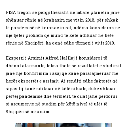
PISA tregon se përgjithësisht në mbarë planetin janë
shënuar rënie në krahasim me vitin 2018, për shkak
të pandemisë së koronavirusit, ndërsa konsideron se
një tjetër problem që mund të ketë ndikuar në këtë
rënie në Shqipëri, ka qenë edhe tërmeti i vitit 2019.
Eksperti i Arsimit Alfred Halilaj i konsideroi të
dhënat alarmante, teksa thotë se rezultatet e studimit
janë një konfirimim i asaj që kanë paralajmëruar më
herët ekspertët e arsimit. Ai renditi edhe faktorët që
sipas tij kanë ndikuar në këtë situate, duke shkuar
përtej pandemisë dhe tërmetit, të cilat janë përdorur
si argumente në studim për këtë nivel të ulët të
Shqipërisë në arsim.