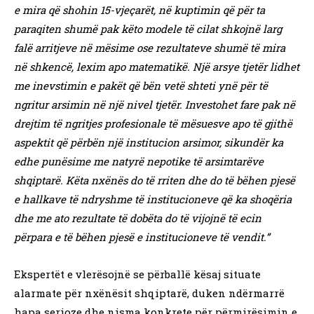
e mira që shohin 15-vjeçarët, në kuptimin që për ta
paraqiten shumë pak këto modele të cilat shkojnë larg
falë arritjeve në mësime ose rezultateve shumë të mira
në shkencë, lexim apo matematikë. Një arsye tjetër lidhet
me inevstimin e pakët që bën vetë shteti ynë për të
ngritur arsimin në një nivel tjetër. Investohet fare pak në
drejtim të ngritjes profesionale të mësuesve apo të gjithë
aspektit që përbën një institucion arsimor, sikundër ka
edhe punësime me natyrë nepotike të arsimtarëve
shqiptarë. Këta nxënës do të rriten dhe do të bëhen pjesë
e hallkave të ndryshme të institucioneve që ka shoqëria
dhe me ato rezultate të dobëta do të vijojnë të ecin
përpara e të bëhen pjesë e institucioneve të vendit.”
Ekspertët e vlerësojnë se përballë kësaj situate
alarmate për nxënësit shqiptarë, duken ndërmarrë
hapa serioze dhe nisma konkrete për përmirësimin e