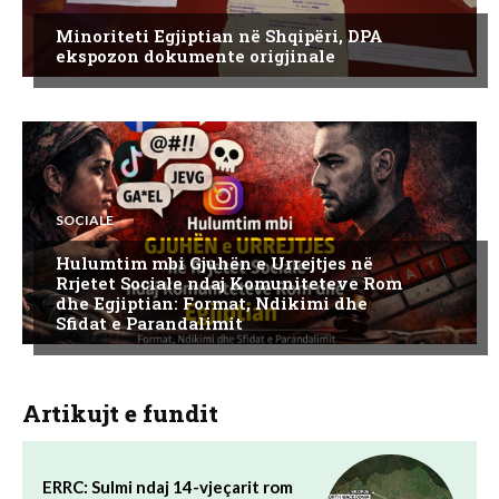
Minoriteti Egjiptian në Shqipëri, DPA
ekspozon dokumente origjinale
SOCIALE
Hulumtim mbi Gjuhën e Urrejtjes në
Rrjetet Sociale ndaj Komuniteteve Rom
dhe Egjiptian: Format, Ndikimi dhe
Sfidat e Parandalimit
Artikujt e fundit
ERRC: Sulmi ndaj 14-vjeçarit rom