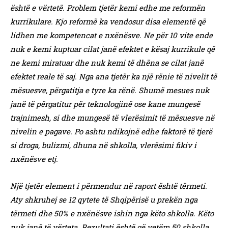
është e vërtetë. Problem tjetër kemi edhe me reformën
kurrikulare. Kjo reformë ka vendosur disa elementë që
lidhen me kompetencat e nxënësve. Ne për 10 vite ende
nuk e kemi kuptuar cilat janë efektet e kësaj kurrikule që
ne kemi miratuar dhe nuk kemi të dhëna se cilat janë
efektet reale të saj. Nga ana tjetër ka një rënie të nivelit të
mësuesve, përgatitja e tyre ka rënë. Shumë mesues nuk
janë të përgatitur për teknologjinë ose kane mungesë
trajnimesh, si dhe mungesë të vlerësimit të mësuesve në
nivelin e pagave. Po ashtu ndikojnë edhe faktorë të tjerë
si droga, bulizmi, dhuna në shkolla, vlerësimi fikiv i
nxënësve etj.
Një tjetër element i përmendur në raport është tërmeti.
Aty shkruhej se 12 qytete të Shqipërisë u prekën nga
tërmeti dhe 50% e nxënësve ishin nga këto shkolla. Këto
nuk janë të vërteta. Rezultati është që vetëm 50 shkolla