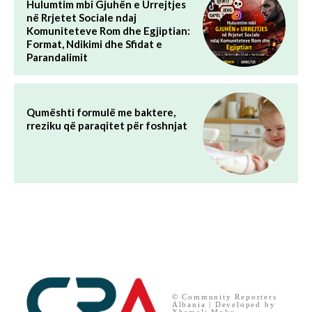
Hulumtim mbi Gjuhën e Urrejtjes
në Rrjetet Sociale ndaj
Komuniteteve Rom dhe Egjiptian:
Format, Ndikimi dhe Sfidat e
Parandalimit
Qumështi formulë me baktere,
rreziku që paraqitet për foshnjat
© Community Reporters
Albania | Developed by