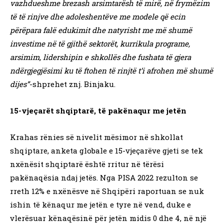
vazhdueshme brezash arsimtarësh të mirë, në frymëzim
të të rinjve dhe adoleshentëve me modele që ecin
përëpara falë edukimit dhe natyrisht me më shumë
investime në të gjithë sektorët, kurrikula programe,
arsimim, lidershipin e shkollës dhe fushata të gjera
ndërgjegjësimi ku të ftohen të rinjtë t’i afrohen më shumë
dijes”
-shprehet znj. Binjaku.
15-vjeçarët shqiptarë, të pakënaqur me jetën
Krahas rënies së nivelit mësimor në shkollat
shqiptare, anketa globale e 15-vjeçarëve gjeti se tek
nxënësit shqiptarë është rritur në tërësi
pakënaqësia ndaj jetës. Nga PISA 2022 rezulton se
rreth 12% e nxënësve në Shqipëri raportuan se nuk
ishin të kënaqur me jetën e tyre në vend, duke e
vlerësuar kënaqësinë për jetën midis 0 dhe 4, në një