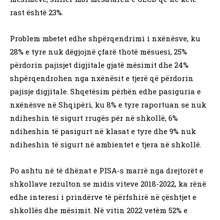
rast është 23%.
Problem mbetet edhe shpërqendrimi i nxënësve, ku
28% e tyre nuk dëgjojnë çfarë thotë mësuesi, 25%
përdorin pajisjet digjitale gjatë mësimit dhe 24%
shpërqendrohen nga nxënësit e tjerë që përdorin
pajisje digjitale. Shqetësim përbën edhe pasiguria e
nxënësve në Shqipëri, ku 8% e tyre raportuan se nuk
ndiheshin të sigurt rrugës për në shkollë, 6%
ndiheshin të pasigurt në klasat e tyre dhe 9% nuk
ndiheshin të sigurt në ambientet e tjera në shkollë.
Po ashtu në të dhënat e PISA-s marrë nga drejtorët e
shkollave rezulton se midis viteve 2018-2022, ka rënë
edhe interesi i prindërve të përfshirë në çështjet e
shkollës dhe mësimit. Në vitin 2022 vetëm 52% e