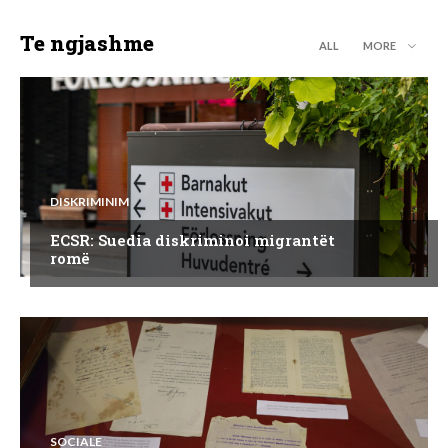
Te ngjashme
ALL
MORE
DISKRIMINIM
ECSR: Suedia diskriminoi migrantët
romë
SOCIALE