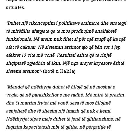
situatës.
“Duhet një rikonceptim i politikave arsimore dhe strategji
të mirëfillta afatgjatë që të mos prodhojmë analfabetë
funksionalë. Në arsim nuk flitet si për një rrugë që ka një
afat të caktuar. Në sistemin arsimor ajo që bën sot, i jep
efektet 10 vite më vonë. Rezultati është që të rinjtë
shqiptarë zgjedhin të ikin. Një nga arsyet kryesore është
sistemi arsimor.”
-thotë z. Halilaj
“Mendoj që ndërhyrja duhet të fillojë që në moshat e
vogla, që në parashkollor e me radhë. Më mirë të presim
dhe t’i marrim frytet më vonë, sesa të mos fillojmë
asnjëherë dhe të shesim një imazh që nuk e kemi.
Ndërhyrjet sipas meje duhet të jenë të gjithanshme; në
fuqizim kapacitetesh mbi të gjitha, në përgatitje të