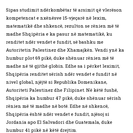
Sipas studimit ndërkombëtar të arsimit që vlerëson
kompetencat e nxënësve 15-vjeçarë në lexim,
matematikë dhe shkencë, rezulton se rënien më të
madhe Shqipëria e ka pasur në matematikë, ku
renditet ndër vendet e fundit, së bashku me
Autoritetin Palestinez dhe Xhamajkën. Vendi ynë ka
humbur plot 69 pikë, duke shënuar rënien më të
madhe në të gjithë globin. Edhe sa i përket leximit,
Shqipëria renditet sërish ndër vendet e fundit në
nivel global, njëjtë si Republika Domenikane,
Autoriteti Palestinez dhe Filipinet. Në këtë fushë,
Shqipëria ka humbur 47 pikë, duke shënuar sërish
rënien më të madhe në botë. Edhe në shkencë,
Shqipëria është ndër vendet e fundit, njësoj si
Jordania apo El Salvadori dhe Guatemala, duke
humbur 41 pikë në këtë drejtim.