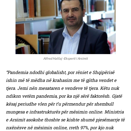
Alfred Halilaj -Eksperti i Arsimit
“Pandemia ndodhi globalisht, por rëniet e Shqipërisë
ishin më të mëdha në krahasim me të gjitha vendet e
tjera. Jemi nën mesataren e vendeve të tjera. Këtu nuk
ndikon vetëm pandemia, por ka një sërë faktorësh. Gjatë
kësaj periudhe vlen për t’u përmendur për shembull
mungesa e infrastrukturës për mësimin online. Ministria
e Arsimit asokohe thoshte se kishte shumë pjesëmarrje të
nxënësve në mësimin online, rreth 97%, por kjo nuk