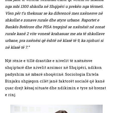
nga mbi 1300 shkolla në Shqipëri u prekën nga tërmeti.
Vlen për t’u theksuar se ka diferencë mes nxënesve në
shkollat e zonave rurale dhe atyre urbane. Raportet e
Bankës Botërore dhe PISA tregojnë se nxënësit në zonat
rurale kanë 2 vite vonesë krahasuar me ata të shkollave
urbane, pra nxënësi që është në klasë të 9, ka njohuri si
në klasë të 7.”
Një rënie e tillë drastike e nivelit të nxënësve
shqiptarë dhe nivelit arsimor në Shqipëri, ndikon
padyshim në mbarë shoqërinë. Sociologia Entela
Binjaku shpjegon cilët janë faktorët socialë që kanë
çuar drejt kësaj situate dhe ndikimin e tyre në brezat
e rinj.