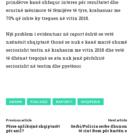
prindërve kanë shfaqur interes për rezultatet dhe
ecurinë mësimore të fëmijëve të tyre, krahasuar me
70% që ishte ky tregues në vitin 2018.
Një problem i evidentuar në raport është se vetë
nxënësit shqiptarë thonë se nuk e kanë marrë shumë
seriozisht testin në krahasim me vitin 2018 dhe vetë
të dhënat tregojnë se ata nuk janë përfshirë
seriozisht në testim dhe pyetësor.
ARSIMI
PISA 2022
RAPORTI
SHQIPERIA
Previous article
Next article
Përse aplikojnë shqiptarët
Serbi/Policia serbe dhunon
për azil?
të riut Rom për kartën e