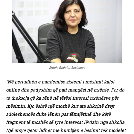
Entela Binjaku-Sociologe
“Në periudhën e pandemisë sistemi i mësimit kaloi
online dhe padyshim që pati mangësi në nxënie. Por do
të theksoja që ka rënë në tërësi interesi nxënësve për
mësimin. Kjo është një moshë kur ata shkojnë drejt
adoleshencës duke lënën pas fëmijërinë dhe këtë
fragment të moshës së tyre interesat lëvizin nga shkolla.
Një arsye tjetër lidhet me humbjen e besimit tek modelet