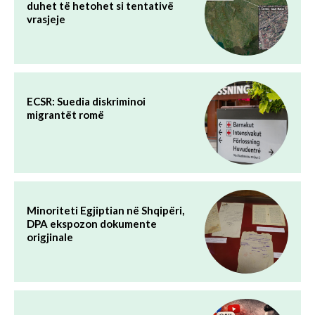
duhet të hetohet si tentativë
vrasjeje
ECSR: Suedia diskriminoi
migrantët romë
Minoriteti Egjiptian në Shqipëri,
DPA ekspozon dokumente
origjinale