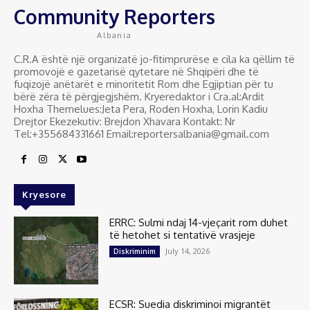
Community Reporters
Albania
C.R.A është një organizatë jo-fitimprurëse e cila ka qëllim të
promovojë e gazetarisë qytetare në Shqipëri dhe të
fuqizojë anëtarët e minoritetit Rom dhe Egjiptian për tu
bërë zëra të përgjegjshëm. Kryeredaktor i Cra.al:Ardit
Hoxha Themelues:Jeta Pera, Roden Hoxha, Lorin Kadiu
Drejtor Ekezekutiv: Brejdon Xhavara Kontakt: Nr
Tel:+355684331661 Email:reportersalbania@gmail.com
Kryesore
ERRC: Sulmi ndaj 14-vjeçarit rom duhet
të hetohet si tentativë vrasjeje
July 14, 2026
Diskriminim
ECSR: Suedia diskriminoi migrantët