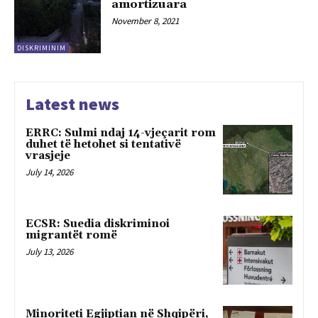
amortizuara
November 8, 2021
DISKRIMINIM
Latest news
ERRC: Sulmi ndaj 14-vjeçarit rom
duhet të hetohet si tentativë
vrasjeje
July 14, 2026
ECSR: Suedia diskriminoi
migrantët romë
July 13, 2026
Minoriteti Egjiptian në Shqipëri,