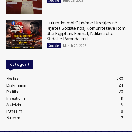
June 25, 2026
Sociale
Hulumtim mbi Gjuhën e Urrejtjes në
Rrjetet Sociale ndaj Komuniteteve Rom
dhe Egjiptian: Format, Ndikimi dhe
Sfidat e Parandalimit
March 29, 2026
Sociale
Kategorit
Sociale
230
Diskriminim
124
Politike
20
Investigim
11
Aktivizim
9
Punësim
8
Strehim
7