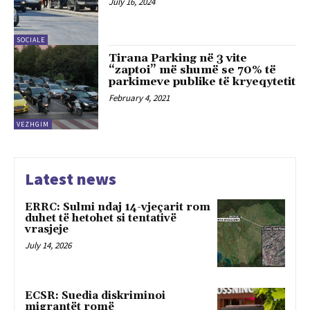
July 16, 2024
SOCIALE
Tirana Parking në 3 vite
“zaptoi” më shumë se 70% të
parkimeve publike të kryeqytetit
February 4, 2021
VEZHGIM
Latest news
ERRC: Sulmi ndaj 14-vjeçarit rom
duhet të hetohet si tentativë
vrasjeje
July 14, 2026
ECSR: Suedia diskriminoi
migrantët romë