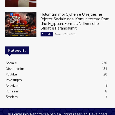
Hulumtim mbi Gjuhën e Urrejtjes në
Rrjetet Sociale ndaj Komuniteteve Rom
dhe Egjiptian: Format, Ndikimi dhe
Sfidat e Parandalimit
March 29, 2026
Sociale
Kategorit
Sociale
230
Diskriminim
124
Politike
20
Investigim
11
Aktivizim
9
Punësim
8
Strehim
7
© Community Reporters Albania all rights reserved. Developed