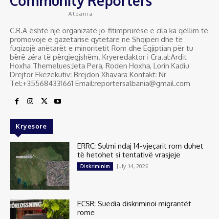
Community Reporters
Albania
C.R.A është një organizatë jo-fitimprurëse e cila ka qëllim të
promovojë e gazetarisë qytetare në Shqipëri dhe të
fuqizojë anëtarët e minoritetit Rom dhe Egjiptian për tu
bërë zëra të përgjegjshëm. Kryeredaktor i Cra.al:Ardit
Hoxha Themelues:Jeta Pera, Roden Hoxha, Lorin Kadiu
Drejtor Ekezekutiv: Brejdon Xhavara Kontakt: Nr
Tel:+355684331661 Email:reportersalbania@gmail.com
Kryesore
ERRC: Sulmi ndaj 14-vjeçarit rom duhet
të hetohet si tentativë vrasjeje
July 14, 2026
Diskriminim
ECSR: Suedia diskriminoi migrantët
romë