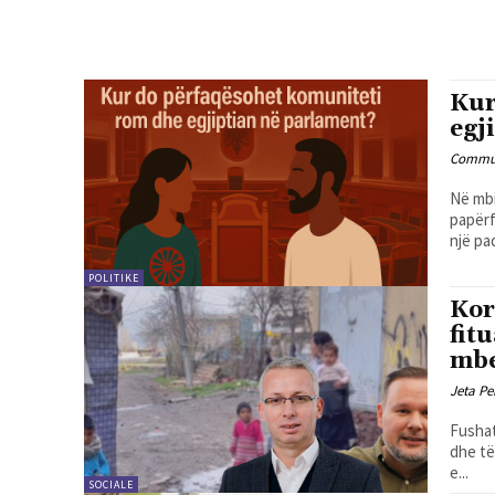
Kur
egj
Commun
Në mbi
papërf
një pad
POLITIKE
Kor
fit
mbe
Jeta Pe
Fushat
dhe të
e...
SOCIALE