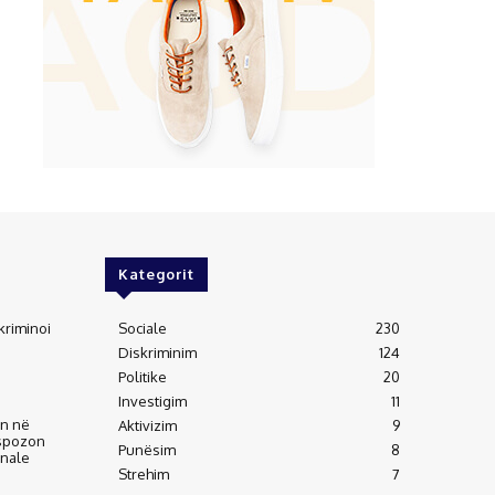
Kategorit
kriminoi
Sociale
230
Diskriminim
124
Politike
20
Investigim
11
an në
Aktivizim
9
kspozon
Punësim
8
inale
Strehim
7