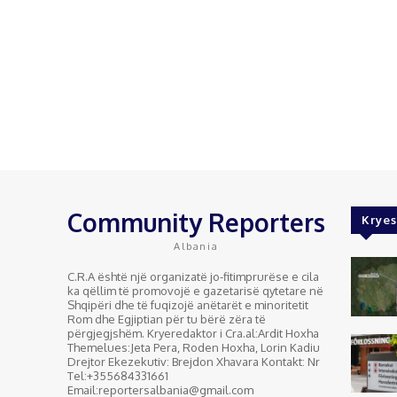
Community Reporters
Kryes
Albania
C.R.A është një organizatë jo-fitimprurëse e cila
ka qëllim të promovojë e gazetarisë qytetare në
Shqipëri dhe të fuqizojë anëtarët e minoritetit
Rom dhe Egjiptian për tu bërë zëra të
përgjegjshëm. Kryeredaktor i Cra.al:Ardit Hoxha
Themelues:Jeta Pera, Roden Hoxha, Lorin Kadiu
Drejtor Ekezekutiv: Brejdon Xhavara Kontakt: Nr
Tel:+355684331661
Email:reportersalbania@gmail.com