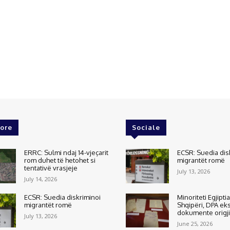
ore
Sociale
ERRC: Sulmi ndaj 14-vjeçarit
ECSR: Suedia dis
rom duhet të hetohet si
migrantët romë
tentativë vrasjeje
July 13, 2026
July 14, 2026
ECSR: Suedia diskriminoi
Minoriteti Egjipti
migrantët romë
Shqipëri, DPA e
dokumente origj
July 13, 2026
June 25, 2026