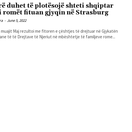
rë duhet të plotësojë shteti shqiptar
i romët fituan gjyqin në Strasburg
ra
-
June 5, 2022
i muajit Maj rezultoi me fitoren e çështjes të drejtuar në Gjykatën
ane të të Drejtave të Njeriut në mbështetje të familjeve rome...