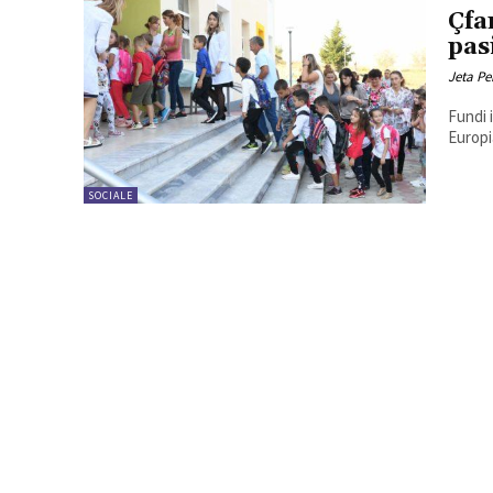
Çfa
pas
Jeta Pe
Fundi 
Europi
SOCIALE