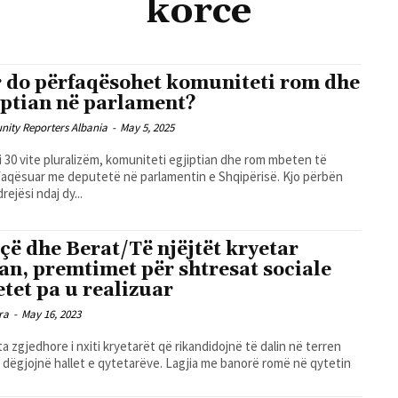
korce
 do përfaqësohet komuniteti rom dhe
iptian në parlament?
ity Reporters Albania
-
May 5, 2025
 30 vite pluralizëm, komuniteti egjiptian dhe rom mbeten të
aqësuar me deputetë në parlamentin e Shqipërisë. Kjo përbën
rejësi ndaj dy...
çë dhe Berat/Të njëjtët kryetar
uan, premtimet për shtresat sociale
tet pa u realizuar
ra
-
May 16, 2023
a zgjedhore i nxiti kryetarët që rikandidojnë të dalin në terren
 dëgjojnë hallet e qytetarëve. Lagjia me banorë romë në qytetin