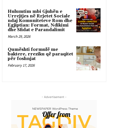
Hulumtim mbi Gjuhën e
Urrejtjes në Rrjetet Sociale
ndaj Komuniteteve Rom dhe
Egjiptian: Format, Ndikimi
dhe Sfidat e Parandalimit
March 29, 2026
Qumështi formulë me
baktere, rreziku që paraqitet
për foshnjat
February 17, 2026
- Advertisement -