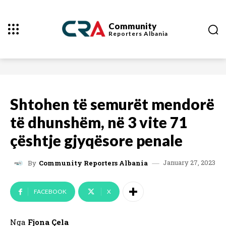
Community
Reporters
Albania
Shtohen të semurët mendorë
të dhunshëm, në 3 vite 71
çështje gjyqësore penale
January 27, 2023
By
Community Reporters Albania
FACEBOOK
X
Nga
Fjona Çela