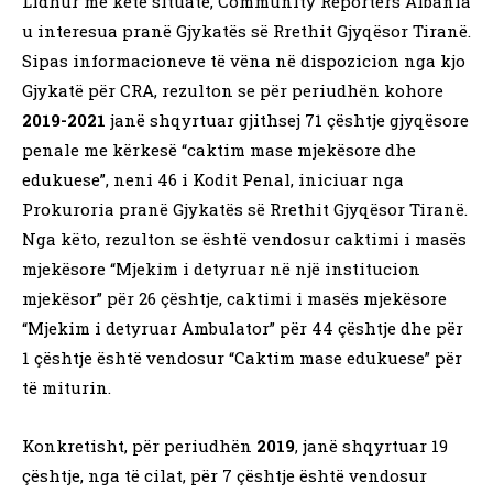
Lidhur me këtë situatë, Community Reporters Albania
u interesua pranë Gjykatës së Rrethit Gjyqësor Tiranë.
Sipas informacioneve të vëna në dispozicion nga kjo
Gjykatë për CRA, rezulton se për periudhën kohore
2019-2021
janë shqyrtuar gjithsej 71 çështje gjyqësore
penale me kërkesë “caktim mase mjekësore dhe
edukuese”, neni 46 i Kodit Penal, iniciuar nga
Prokuroria pranë Gjykatës së Rrethit Gjyqësor Tiranë.
Nga këto, rezulton se është vendosur caktimi i masës
mjekësore “Mjekim i detyruar në një institucion
mjekësor” për 26 çështje, caktimi i masës mjekësore
“Mjekim i detyruar Ambulator” për 44 çështje dhe për
1 çështje është vendosur “Caktim mase edukuese” për
të miturin.
Konkretisht, për periudhën
2019
, janë shqyrtuar 19
çështje, nga të cilat, për 7 çështje është vendosur