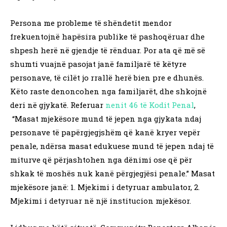
Persona me probleme të shëndetit mendor
frekuentojnë hapësira publike të pashoqëruar dhe
shpesh herë në gjendje të rënduar. Por ata që më së
shumti vuajnë pasojat janë familjarë të këtyre
personave, të cilët jo rrallë herë bien pre e dhunës.
Këto raste denoncohen nga familjarët, dhe shkojnë
deri në gjykatë. Referuar
nenit 46 të Kodit Penal
,
“Masat mjekësore mund të jepen nga gjykata ndaj
personave të papërgjegjshëm që kanë kryer vepër
penale, ndërsa masat edukuese mund të jepen ndaj të
miturve që përjashtohen nga dënimi ose që për
shkak të moshës nuk kanë përgjegjësi penale.” Masat
mjekësore janë: 1. Mjekimi i detyruar ambulator, 2.
Mjekimi i detyruar në një institucion mjekësor.