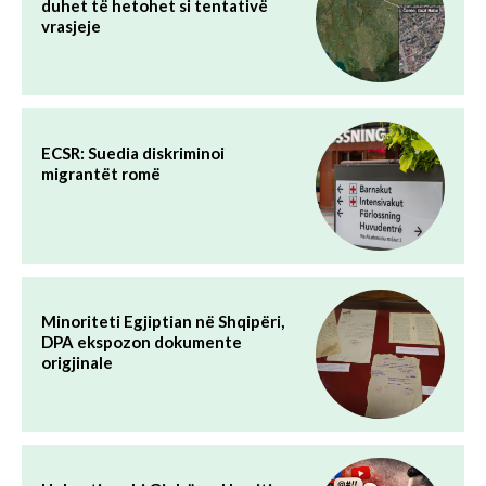
duhet të hetohet si tentativë
vrasjeje
ECSR: Suedia diskriminoi
migrantët romë
Minoriteti Egjiptian në Shqipëri,
DPA ekspozon dokumente
origjinale