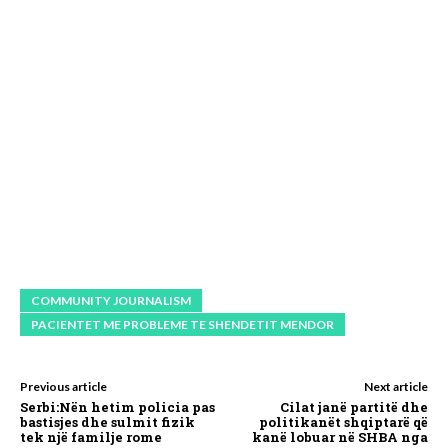
COMMUNITY JOURNALISM
PACIENTET ME PROBLEME TE SHENDETIT MENDOR
Previous article
Next article
Serbi:Nën hetim policia pas
Cilat janë partitë dhe
bastisjes dhe sulmit fizik
politikanët shqiptarë që
tek një familje rome
kanë lobuar në SHBA nga