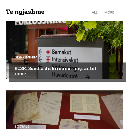
Te ngjashme
ALL
MORE
DISKRIMINIM
ECSR: Suedia diskriminoi migrantët
romë
SOCIALE