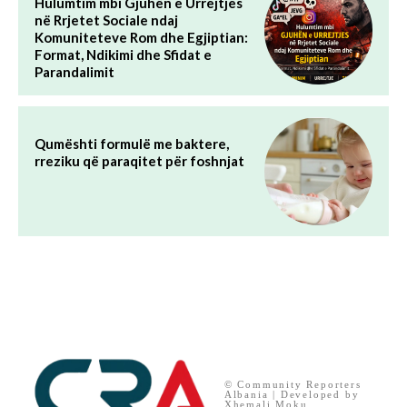
Hulumtim mbi Gjuhën e Urrejtjes
në Rrjetet Sociale ndaj
Komuniteteve Rom dhe Egjiptian:
Format, Ndikimi dhe Sfidat e
Parandalimit
Qumështi formulë me baktere,
rreziku që paraqitet për foshnjat
© Community Reporters
Albania | Developed by
Xhemali Moku