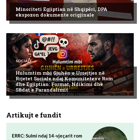
Minoriteti Egjiptian në Shqipëri, DPA
ekspozon dokumente origjinale
SOCIALE
Hulumtim mbi Gjuhën e Urrejtjes në
Rrjetet Sociale ndaj Komuniteteve Rom
dhe Egjiptian: Format, Ndikimi dhe
Sfidat e Parandalimit
Artikujt e fundit
ERRC: Sulmi ndaj 14-vjeçarit rom