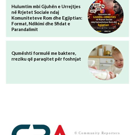
Hulumtim mbi Gjuhën e Urrejtjes
në Rrjetet Sociale ndaj
Komuniteteve Rom dhe Egjiptian:
Format, Ndikimi dhe Sfidat e
Parandalimit
Qumështi formulë me baktere,
rreziku që paraqitet për foshnjat
© Community Reporters