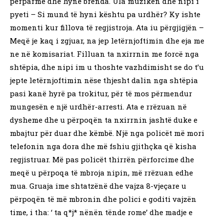
përparme dhe hynë brenda. Ula muzikën dhe nipi i
pyeti – Si mund të hyni kështu pa urdhër? Ky ishte
momenti kur fillova të regjistroja. Ata iu përgjigjën –
Meqë je kaq i zgjuar, na jep letërnjoftimin dhe eja me
ne në komisariat. Filluan ta nxirrnin me forcë nga
shtëpia, dhe nipi im u thoshte vazhdimisht se do t’u
jepte letërnjoftimin nëse thjesht dalin nga shtëpia
pasi kanë hyrë pa trokitur, për të mos përmendur
mungesën e një urdhër-arresti. Ata e rrëzuan në
dysheme dhe u përpoqën ta nxirrnin jashtë duke e
mbajtur për duar dhe këmbë. Një nga policët më mori
telefonin nga dora dhe më fshiu gjithçka që kisha
regjistruar. Më pas policët thirrën përforcime dhe
meqë u përpoqa të mbroja nipin, më rrëzuan edhe
mua. Gruaja ime shtatzënë dhe vajza 8-vjeçare u
përpoqën të më mbronin dhe polici e goditi vajzën
time, i tha: ‘ ta q*j* nënën tënde rome’ dhe madje e