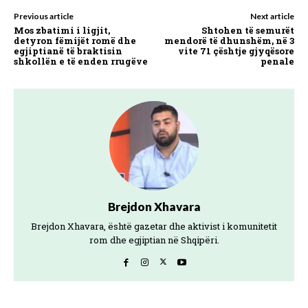
Previous article
Next article
Mos zbatimi i ligjit,
Shtohen të semurët
detyron fëmijët romë dhe
mendorë të dhunshëm, në 3
egjiptianë të braktisin
vite 71 çështje gjyqësore
shkollën e të enden rrugëve
penale
Brejdon Xhavara
Brejdon Xhavara, është gazetar dhe aktivist i komunitetit
rom dhe egjiptian në Shqipëri.