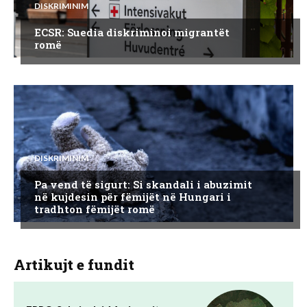
DISKRIMINIM
ECSR: Suedia diskriminoi migrantët
romë
DISKRIMINIM
Pa vend të sigurt: Si skandali i abuzimit
në kujdesin për fëmijët në Hungari i
tradhton fëmijët romë
Artikujt e fundit