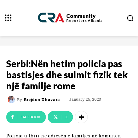
Community
Reporters
Albania
Serbi:Nën hetim policia pas
bastisjes dhe sulmit fizik tek
një familje rome
January 26, 2023
By
Brejdon Xhavara
FACEBOOK
X
Policia u thirr në adresën e familjes në komunën