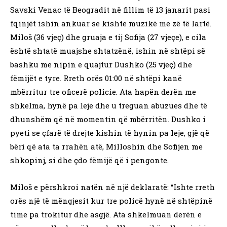
Savski Venac të Beogradit në fillim të 13 janarit pasi
fqinjët ishin ankuar se kishte muzikë me zë të lartë.
Miloš (36 vjeç) dhe gruaja e tij Sofija (27 vjeçe), e cila
është shtatë muajshe shtatzënë, ishin në shtëpi së
bashku me nipin e quajtur Dushko (25 vjeç) dhe
fëmijët e tyre. Rreth orës 01:00 në shtëpi kanë
mbërritur tre oficerë policie. Ata hapën derën me
shkelma, hynë pa leje dhe u treguan abuzues dhe të
dhunshëm që në momentin që mbërritën. Dushko i
pyeti se çfarë të drejte kishin të hynin pa leje, gjë që
bëri që ata ta rrahën atë, Milloshin dhe Sofijen me
shkopinj, si dhe çdo fëmijë që i pengonte.
Miloš e përshkroi natën në një deklaratë: “Ishte rreth
orës një të mëngjesit kur tre policë hynë në shtëpinë
time pa trokitur dhe asgjë. Ata shkelmuan derën e