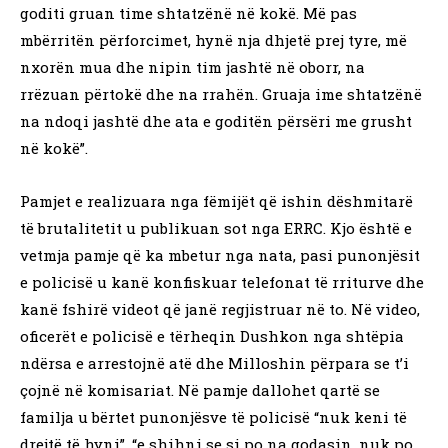
goditi gruan time shtatzënë në kokë. Më pas
mbërritën përforcimet, hynë nja dhjetë prej tyre, më
nxorën mua dhe nipin tim jashtë në oborr, na
rrëzuan përtokë dhe na rrahën. Gruaja ime shtatzënë
na ndoqi jashtë dhe ata e goditën përsëri me grusht
në kokë”.
Pamjet e realizuara nga fëmijët që ishin dëshmitarë
të brutalitetit u publikuan sot nga ERRC. Kjo është e
vetmja pamje që ka mbetur nga nata, pasi punonjësit
e policisë u kanë konfiskuar telefonat të rriturve dhe
kanë fshirë videot që janë regjistruar në to. Në video,
oficerët e policisë e tërheqin Dushkon nga shtëpia
ndërsa e arrestojnë atë dhe Milloshin përpara se t’i
çojnë në komisariat. Në pamje dallohet qartë se
familja u bërtet punonjësve të policisë “nuk keni të
drejtë të hyni”, “e shihni se si po na godasin, nuk po