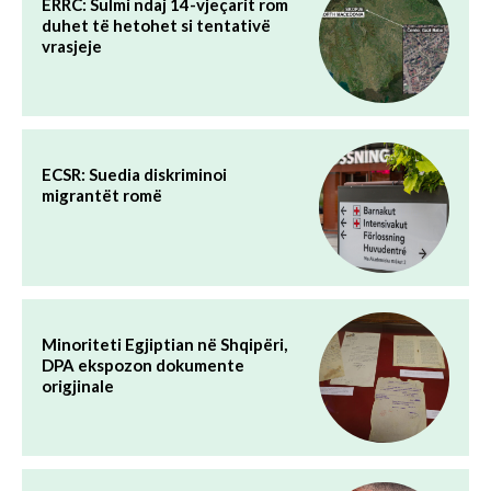
ERRC: Sulmi ndaj 14-vjeçarit rom
duhet të hetohet si tentativë
vrasjeje
ECSR: Suedia diskriminoi
migrantët romë
Minoriteti Egjiptian në Shqipëri,
DPA ekspozon dokumente
origjinale