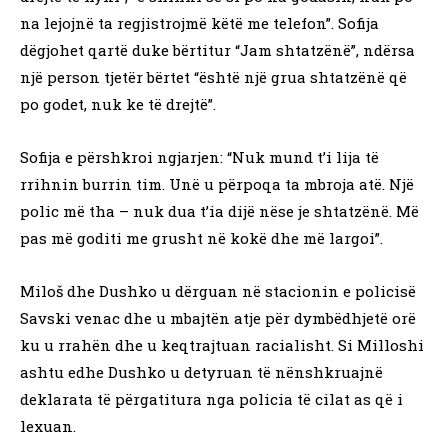
na lejojnë ta regjistrojmë këtë me telefon”. Sofija
dëgjohet qartë duke bërtitur “Jam shtatzënë”, ndërsa
një person tjetër bërtet “është një grua shtatzënë që
po godet, nuk ke të drejtë”.
Sofija e përshkroi ngjarjen: “Nuk mund t’i lija të
rrihnin burrin tim. Unë u përpoqa ta mbroja atë. Një
polic më tha – nuk dua t’ia dijë nëse je shtatzënë. Më
pas më goditi me grusht në kokë dhe më largoi”.
Miloš dhe Dushko u dërguan në stacionin e policisë
Savski venac dhe u mbajtën atje për dymbëdhjetë orë
ku u rrahën dhe u keqtrajtuan racialisht. Si Milloshi
ashtu edhe Dushko u detyruan të nënshkruajnë
deklarata të përgatitura nga policia të cilat as që i
lexuan.