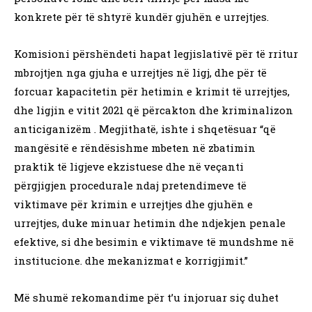
konkrete për të shtyrë kundër gjuhën e urrejtjes.
Komisioni përshëndeti hapat legjislativë për të rritur
mbrojtjen nga gjuha e urrejtjes në ligj, dhe për të
forcuar kapacitetin për hetimin e krimit të urrejtjes,
dhe ligjin e vitit 2021 që përcakton dhe kriminalizon
anticiganizëm . Megjithatë, ishte i shqetësuar “që
mangësitë e rëndësishme mbeten në zbatimin
praktik të ligjeve ekzistuese dhe në veçanti
përgjigjen procedurale ndaj pretendimeve të
viktimave për krimin e urrejtjes dhe gjuhën e
urrejtjes, duke minuar hetimin dhe ndjekjen penale
efektive, si dhe besimin e viktimave të mundshme në
institucione. dhe mekanizmat e korrigjimit.”
Më shumë rekomandime për t’u injoruar siç duhet