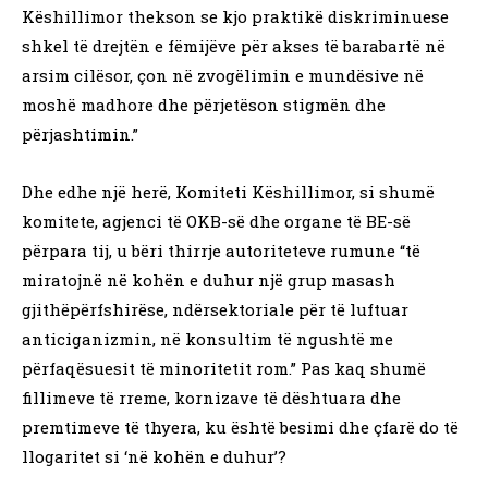
Këshillimor thekson se kjo praktikë diskriminuese
shkel të drejtën e fëmijëve për akses të barabartë në
arsim cilësor, çon në zvogëlimin e mundësive në
moshë madhore dhe përjetëson stigmën dhe
përjashtimin.”
Dhe edhe një herë, Komiteti Këshillimor, si shumë
komitete, agjenci të OKB-së dhe organe të BE-së
përpara tij, u bëri thirrje autoriteteve rumune “të
miratojnë në kohën e duhur një grup masash
gjithëpërfshirëse, ndërsektoriale për të luftuar
anticiganizmin, në konsultim të ngushtë me
përfaqësuesit të minoritetit rom.” Pas kaq shumë
fillimeve të rreme, kornizave të dështuara dhe
premtimeve të thyera, ku është besimi dhe çfarë do të
llogaritet si ‘në kohën e duhur’?