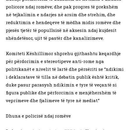
policore ndaj romëve; dhe pak progres të prekshëm
në tejkalimin e ndarjes në arsim dhe strehim, dhe
reduktimin e hendeqeve të mëdha midis romëve dhe
pjesës tjetër të popullsisë në aksesin ndaj kujdesit
shëndetësor, ujit të pastër dhe kanalizimeve.
Komiteti Këshillimor shprehu gjithashtu keqardhje
për përdorimin e stereotipeve anti-rome nga
politikanët e nivelit të lartë dhe përsëriti se “ndikimi
i deklaratave të tilla në debatin publik është kritik,
duke pasur parasysh ndikimin e tyre të veçantë si
figura publike dhe përforcimin e menjëhershëm të
veprimeve dhe fjalimeve të tyre në mediat.”
Dhuna e policisë ndaj romëve