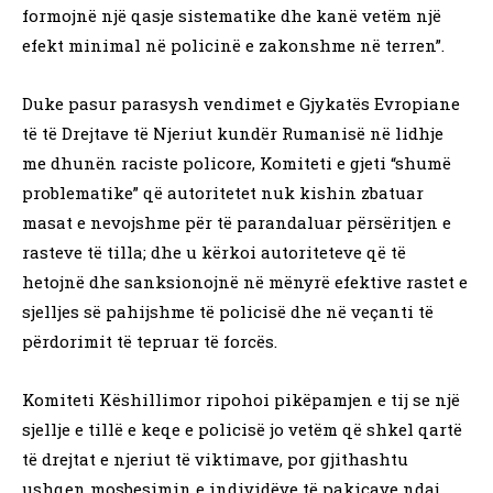
formojnë një qasje sistematike dhe kanë vetëm një
efekt minimal në policinë e zakonshme në terren”.
Duke pasur parasysh vendimet e Gjykatës Evropiane
të të Drejtave të Njeriut kundër Rumanisë në lidhje
me dhunën raciste policore, Komiteti e gjeti “shumë
problematike” që autoritetet nuk kishin zbatuar
masat e nevojshme për të parandaluar përsëritjen e
rasteve të tilla; dhe u kërkoi autoriteteve që të
hetojnë dhe sanksionojnë në mënyrë efektive rastet e
sjelljes së pahijshme të policisë dhe në veçanti të
përdorimit të tepruar të forcës.
Komiteti Këshillimor ripohoi pikëpamjen e tij se një
sjellje e tillë e keqe e policisë jo vetëm që shkel qartë
të drejtat e njeriut të viktimave, por gjithashtu
ushqen mosbesimin e individëve të pakicave ndaj