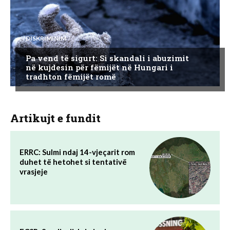
DISKRIMINIM
Pa vend të sigurt: Si skandali i abuzimit
në kujdesin për fëmijët në Hungari i
tradhton fëmijët romë
Artikujt e fundit
ERRC: Sulmi ndaj 14-vjeçarit rom
duhet të hetohet si tentativë
vrasjeje