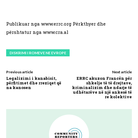
Publikuar nga www.errc.org Përkthyer dhe
përshtatur nga www.cra.al
DISKRIMI I ROMEVE NE EVROPE
Previous article
Next article
Legalizimi i kanabisit,
ERRC akuzon Francën për
përfitimet dhe rreziqet që
shkelje të të drejtave,
na kanosen
kriminalizim dhe ndarje të
udhëtarëve në një ankesë të
re kolektive