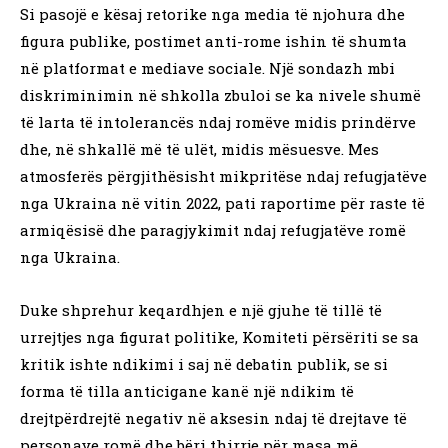
Si pasojë e kësaj retorike nga media të njohura dhe
figura publike, postimet anti-rome ishin të shumta
në platformat e mediave sociale. Një sondazh mbi
diskriminimin në shkolla zbuloi se ka nivele shumë
të larta të intolerancës ndaj romëve midis prindërve
dhe, në shkallë më të ulët, midis mësuesve. Mes
atmosferës përgjithësisht mikpritëse ndaj refugjatëve
nga Ukraina në vitin 2022, pati raportime për raste të
armiqësisë dhe paragjykimit ndaj refugjatëve romë
nga Ukraina.
Duke shprehur keqardhjen e një gjuhe të tillë të
urrejtjes nga figurat politike, Komiteti përsëriti se sa
kritik ishte ndikimi i saj në debatin publik, se si
forma të tilla anticigane kanë një ndikim të
drejtpërdrejtë negativ në aksesin ndaj të drejtave të
personave romë dhe bëri thirrje për masa më