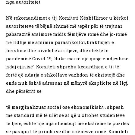
nga autoritetet
Në rekomandimet e tij, Komiteti Këshillimor u kërkoi
autoriteteve të bëjnë shumë më tepër për të trajtuar
pabarazitë arsimore midis fëmijëve romë dhe jo-romë
në lidhje me arsimin parashkollor, braktisjen e
hershme dhe nivelet e arritjeve, dhe efektet e
pandemisë Covid-19, ‘duke marrë një qasje e ndjeshme
ndaj gjinisë’. Komiteti shprehu keqardhjen e tij të
fortë që ndarja e shkollave vazhdon të ekzistojë dhe
ende nuk është adresuar në mënyrë eksplicite në ligj,
dhe përsëriti se
të margjinalizuar social ose ekonomikisht , shpesh
me standard më të ulët se ai që u ofrohet studentëve
të tjerë, është një nga shembujt më ekstremë të pozitës
së pasigurt të prindërve dhe nxënësve romë. Komiteti