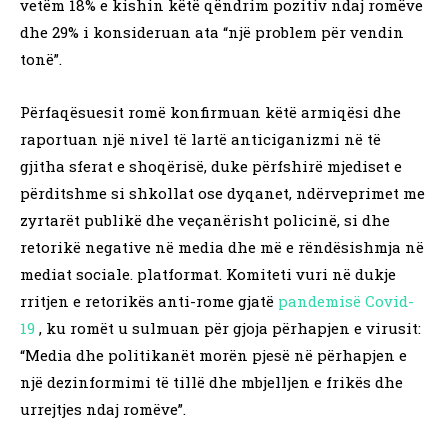
vetëm 18% e kishin këtë qëndrim pozitiv ndaj romëve
dhe 29% i konsideruan ata “një problem për vendin
tonë”.
Përfaqësuesit romë konfirmuan këtë armiqësi dhe
raportuan një nivel të lartë anticiganizmi në të
gjitha sferat e shoqërisë, duke përfshirë mjediset e
përditshme si shkollat ose dyqanet, ndërveprimet me
zyrtarët publikë dhe veçanërisht policinë, si dhe
retorikë negative në media dhe më e rëndësishmja në
mediat sociale. platformat. Komiteti vuri në dukje
rritjen e retorikës anti-rome gjatë
pandemisë Covid-
19
, ku romët u sulmuan për gjoja përhapjen e virusit:
“Media dhe politikanët morën pjesë në përhapjen e
një dezinformimi të tillë dhe mbjelljen e frikës dhe
urrejtjes ndaj romëve”.