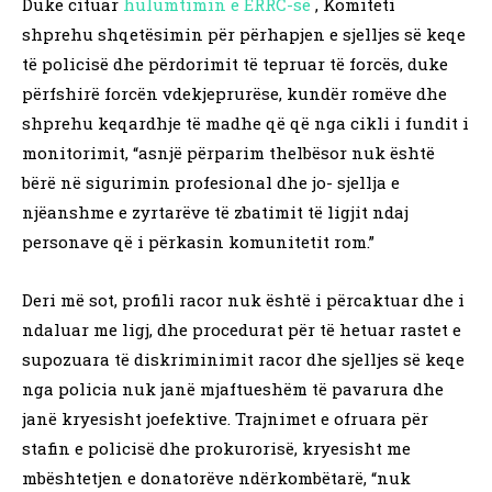
Duke cituar
hulumtimin e ERRC-së
, Komiteti
shprehu shqetësimin për përhapjen e sjelljes së keqe
të policisë dhe përdorimit të tepruar të forcës, duke
përfshirë forcën vdekjeprurëse, kundër romëve dhe
shprehu keqardhje të madhe që që nga cikli i fundit i
monitorimit, “asnjë përparim thelbësor nuk është
bërë në sigurimin profesional dhe jo- sjellja e
njëanshme e zyrtarëve të zbatimit të ligjit ndaj
personave që i përkasin komunitetit rom.”
Deri më sot, profili racor nuk është i përcaktuar dhe i
ndaluar me ligj, dhe procedurat për të hetuar rastet e
supozuara të diskriminimit racor dhe sjelljes së keqe
nga policia nuk janë mjaftueshëm të pavarura dhe
janë kryesisht joefektive. Trajnimet e ofruara për
stafin e policisë dhe prokurorisë, kryesisht me
mbështetjen e donatorëve ndërkombëtarë, “nuk