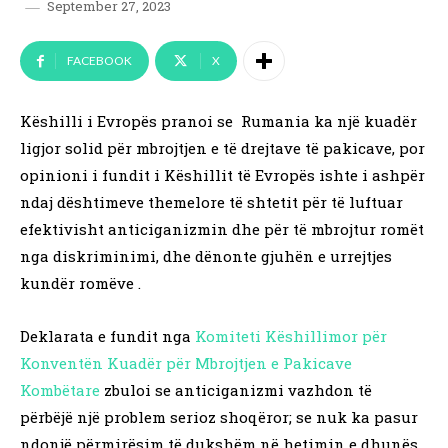
September 27, 2023
FACEBOOK
X
Këshilli i Evropës pranoi se Rumania ka një kuadër
ligjor solid për mbrojtjen e të drejtave të pakicave, por
opinioni i fundit i Këshillit të Evropës ishte i ashpër
ndaj dështimeve themelore të shtetit për të luftuar
efektivisht anticiganizmin dhe për të mbrojtur romët
nga diskriminimi, dhe dënonte gjuhën e urrejtjes
kundër romëve .
Deklarata e fundit nga
Komiteti Këshillimor për
Konventën Kuadër për Mbrojtjen e Pakicave
Kombëtare
zbuloi se anticiganizmi vazhdon të
përbëjë një problem serioz shoqëror; se nuk ka pasur
ndonjë përmirësim të dukshëm në hetimin e dhunës