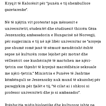
Kryqit të Kalorësit për “punën e tij shembullore
gazetareske”.
Në të njëjtin vit protestat nga mësuesit e
universitetit, studentët dhe studiuesit thirrën Géza
Jeszenszky, ambasadorin e Hungarisë në Norvegji,
për sugjerimin e tij në një libër universitar se “arsyeja
pse shumë romë janë të sëmurë mendërisht është
sepse në kulturën rome lejohet për motrat dhe
vëllezërit. ose kushërinjtë të martohen me njëri-
tjetrin ose thjesht të kryejnë marrëdhënie seksuale
me njëri-tjetrin.” Ministria e Punëve të Jashtme
këmbënguli se Jeszenszky nuk mund të akuzohej për
paragjykim për fjalët e tij, “të cilat ai i shkroi si
profesor universiteti dhe jo si ambasador”.
Rrëshqitja midis biologjike dhe kulturore ishte pa