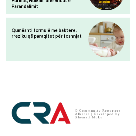
Format, Ndikimi dhe Sfidat e
Parandalimit
Qumështi formulë me baktere,
rreziku që paraqitet për foshnjat
© Community Reporters
Albania | Developed by
Xhemali Moku