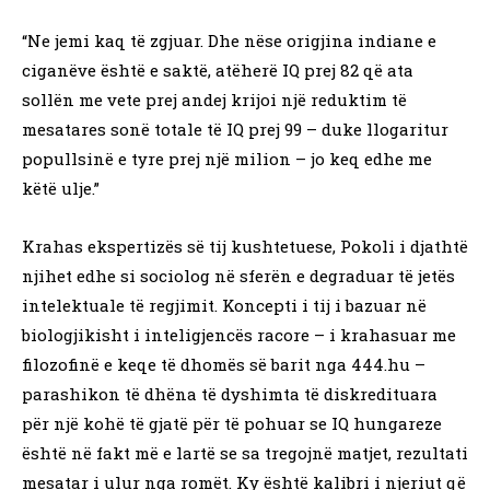
“Ne jemi kaq të zgjuar. Dhe nëse origjina indiane e
ciganëve është e saktë, atëherë IQ prej 82 që ata
sollën me vete prej andej krijoi një reduktim të
mesatares sonë totale të IQ prej 99 – duke llogaritur
popullsinë e tyre prej një milion – jo keq edhe me
këtë ulje.”
Krahas ekspertizës së tij kushtetuese, Pokoli i djathtë
njihet edhe si sociolog në sferën e degraduar të jetës
intelektuale të regjimit. Koncepti i tij i bazuar në
biologjikisht i inteligjencës racore – i krahasuar me
filozofinë e keqe të dhomës së barit nga 444.hu –
parashikon të dhëna të dyshimta të diskredituara
për një kohë të gjatë për të pohuar se IQ hungareze
është në fakt më e lartë se sa tregojnë matjet, rezultati
mesatar i ulur nga romët. Ky është kalibri i njeriut që