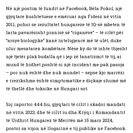
Në një postim të fundit në Facebook, Béla Pokol, një
gjyqtare kushtetuese e emëruar nga Fidesz në vitin
2011, pohoi se rezultatet hungareze të IQ-së mbeten të
larta pavarësisht pranisë së “ciganëve” – ​​të cilët për
“arsye biologjike” kanë inteligjencë më të ulët, duke
ulur mesataren kombëtare. Nëse ky do të ishte thjesht
një tjetër plak budalla që i jep zë fanatizmit të tij, ai
mund të hidhet poshtë si një incident me pak pasoja
– por nuk është dhe nuk mundet – sepse kjo marrëzi
e rrezikshme është simptomatike e diçkaje shumë më
të thellë dhe toksike në Hungari sot.
Siç raportoi 444.hu, gjyqtari të cilit i skadoi mandati
në vitin 2023, dhe të cilit iu dha Kryqi i Komandantit
të Urdhrit Hungarez të Meritës më 15 mars 2024,
postoi sa vijon në llogarinë e tij publike në Facebook.