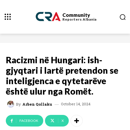
Community
Reporters
Albania
Racizmi në Hungari: ish-
gjyqtari i lartë pretendon se
inteligjenca e qytetarëve
është ulur nga Romët.
October 14, 2024
By
Arben Qollaku
FACEBOOK
X