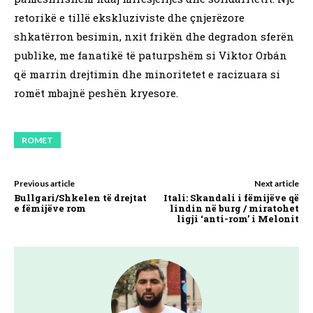
retorikë e tillë ekskluziviste dhe çnjerëzore
shkatërron besimin, nxit frikën dhe degradon sferën
publike, me fanatikë të paturpshëm si Viktor Orbán
që marrin drejtimin dhe minoritetet e racizuara si
romët mbajnë peshën kryesore.
ROMET
Previous article
Next article
Bullgari/Shkelen të drejtat
Itali: Skandali i fëmijëve që
e fëmijëve rom
lindin në burg / miratohet
ligji ‘anti-rom’ i Melonit