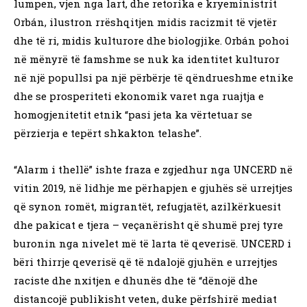
lumpen, vjen nga lart, dhe retorika e kryeministrit
Orbán, ilustron rrëshqitjen midis racizmit të vjetër
dhe të ri, midis kulturore dhe biologjike. Orbán pohoi
në mënyrë të famshme se nuk ka identitet kulturor
në një popullsi pa një përbërje të qëndrueshme etnike
dhe se prosperiteti ekonomik varet nga ruajtja e
homogjenitetit etnik “pasi jeta ka vërtetuar se
përzierja e tepërt shkakton telashe”.
“Alarm i thellë” ishte fraza e zgjedhur nga UNCERD në
vitin 2019, në lidhje me përhapjen e gjuhës së urrejtjes
që synon romët, migrantët, refugjatët, azilkërkuesit
dhe pakicat e tjera – veçanërisht që shumë prej tyre
buronin nga nivelet më të larta të qeverisë. UNCERD i
bëri thirrje qeverisë që të ndalojë gjuhën e urrejtjes
raciste dhe nxitjen e dhunës dhe të “dënojë dhe
distancojë publikisht veten, duke përfshirë mediat