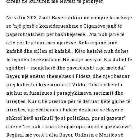
direkt në kulturën me lehtësi të përkryer.
Në vitin 2013, Zsolt Bayer shkroi në mënyrë famëkeqe
se “një pjesë e konsiderueshme e Ciganëve janë të
papërshtatshëm për bashkëjetesë… Ata nuk janë të
aftë për të jetuar mes njerëzve. Këta ciganë janë
kafshë dhe sillen si kafshë… Këto kafshë nuk duhet
të lejohen të ekzistojnë. Në asnjë mënyrë. Kjo duhet të
zgjidhet – menjëherë dhe pavarësisht nga metoda.”
Bayer, një anëtar themelues i Fidesz, dhe një i besuar
prej kohësh i kryeministrit Viktor Orbán mbetet i
njohur si furnizues i paragjykimeve, racizmit dhe
urrejtjes. Kur u bë presion për të dënuar këtë gjuhë të
urrejtjes, një zëdhënës i Fidesz deklaroi se Bayer e
shkroi këtë artikull “jo si politikan, por si gazetar”
dhe se “ne nuk i kualifikojmë opinionet e gazetarëve”.
Regjimi më vonë i dha Bayer, Urdhrin e Meritës së