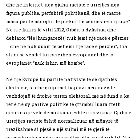
dhe në internet, nga gjuha raciste e urrejtjes nga
figura publike, përfshirë politikanë, dhe të marrë
masa për të mbrojtur të prekurit e cenueshëm. grupe.”
Në një fjalim të vitit 2022, Orbán u dyfishua dhe
deklaroi “Ne [hungarezët] nuk jemi një racë e përzier
… dhe ne nuk duam të bëhemi një racë e përzier”, tha
shtoi se vendet ku përzihen evropianët dhe jo-
evropianët “nuk ishin më kombe”.
Në një Evropë ku partitë nativiste të së djathtës
ekstreme, si dhe grupimet haptazi neo-naziste
vazhdojnë të fitojnë terren elektoral, më në fund u ka
rënë në sy partive politike të grumbulluara rreth
qendrës që vetë demokracia është e rrezikuar. Gjuha e
urrejtjes raciste është normalizuar në mënyrë të
rrezikshme si pjesë e një sulmi më të gjerë të
pamëshirshëm ndaj mirësjelljes dhe solidaritetit. Një