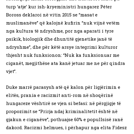
turp ‘atje’ kur ish-kryeministri hungarez Péter
Boross deklaroi në vitin 2015 se “masat e
muslimanëve” që kalojnë kufirin “nuk vijnë vetëm
nga kultura të ndryshme, por nga aparati i tyre
psikik, biologjik dhe dhuntitë gjenetike janë të
ndryshme”, dhe për këtë arsye integrimi kulturor
thjesht nuk funksionon: “Nuk ka funksionuar me
ciganët, megjithëse ata kanë jetuar me ne për qindra
vjet”.
Duke marrë parasysh atë që kalon për ligjërimin e
elitës, prania e racizmit anti-rom në shoqërinë
hungareze vështirë se vjen si befasi: në përgjigje të
propozimit se “Prirja ndaj kriminalitetit është në
gjakun e ciganëve”, pothuajse 60% e popullsisë ranë
dakord. Racizmi helmues, i përhapur nga elita Fidesz