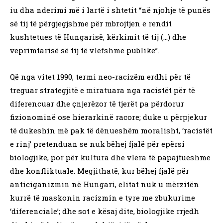
iu dha nderimi më i lartë i shtetit “në njohje të punës
së tij të përgjegjshme për mbrojtjen e rendit
kushtetues të Hungarisë, kërkimit të tij (…) dhe
veprimtarisë së tij të vlefshme publike”.
Që nga vitet 1990, termi neo-racizëm erdhi për të
treguar strategjitë e miratuara nga racistët për të
diferencuar dhe çnjerëzor të tjerët pa përdorur
fizionominë ose hierarkinë racore; duke u përpjekur
të dukeshin më pak të dënueshëm moralisht, ‘racistët
e rinj’ pretenduan se nuk bëhej fjalë për epërsi
biologjike, por për kultura dhe vlera të papajtueshme
dhe konfliktuale. Megjithatë, kur bëhej fjalë për
anticiganizmin në Hungari, elitat nuk u mërzitën
kurrë të maskonin racizmin e tyre me zbukurime
‘diferenciale’; dhe sot e kësaj dite, biologjike rrjedh