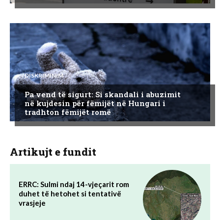
DISKRIMINIM
Pa vend të sigurt: Si skandali i abuzimit
në kujdesin për fëmijët në Hungari i
tradhton fëmijët romë
Artikujt e fundit
ERRC: Sulmi ndaj 14-vjeçarit rom
duhet të hetohet si tentativë
vrasjeje