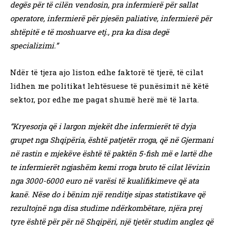
degës për të cilën vendosin, pra infermierë për sallat
operatore, infermierë për pjesën paliative, infermierë për
shtëpitë e të moshuarve etj., pra ka disa degë
specializimi.”
Ndër të tjera ajo liston edhe faktorë të tjerë, të cilat
lidhen me politikat lehtësuese të punësimit në këtë
sektor, por edhe me pagat shumë herë më të larta.
“Kryesorja që i largon mjekët dhe infermierët të dyja
grupet nga Shqipëria, është patjetër rroga, që në Gjermani
në rastin e mjekëve është të paktën 5-fish më e lartë dhe
te infermierët ngjashëm kemi rroga bruto të cilat lëvizin
nga 3000-6000 euro në varësi të kualifikimeve që ata
kanë. Nëse do i bënim një renditje sipas statistikave që
rezultojnë nga disa studime ndërkombëtare, njëra prej
tyre është për për në Shqipëri, një tjetër studim anglez që