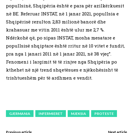
popullsinë, Shqipëria është e para për azilkërkuesit
në BE. Referuar INSTAT, në 1 janar 2021, popullsia e
Shqipërisë rezulton 2,83 milionë banorë dhe
krahasuar me vitin 2011 është ulur me 2,7 %.
Ndërkohë që, po sipas INSTAT, mosha mesatare e
popullsisë shqiptare është rritur në 10 vitet e fundit,
pra nga 1 janari 2011 në 1 janar 2021, në 38 vjeç”.
Fenomeni i largimit të të rinjve nga Shqipëria po
kthehet në një trend shqetësues e njëkohësisht të
trishtueshëm për të ardhmen e vendit.
GJERMANIA
INFERMIERET
MJEKSIA
PROTESTE
Previous article
Next article