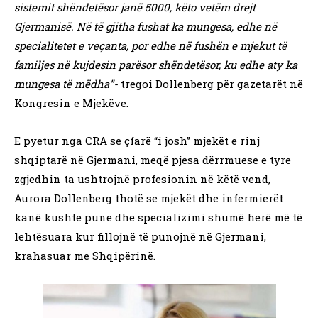
sistemit shëndetësor janë 5000, këto vetëm drejt
Gjermanisë. Në të gjitha fushat ka mungesa, edhe në
specialitetet e veçanta, por edhe në fushën e mjekut të
familjes në kujdesin parësor shëndetësor, ku edhe aty ka
mungesa të mëdha”-
tregoi Dollenberg për gazetarët në
Kongresin e Mjekëve.
E pyetur nga CRA se çfarë “i josh” mjekët e rinj
shqiptarë në Gjermani, meqë pjesa dërrmuese e tyre
zgjedhin ta ushtrojnë profesionin në këtë vend,
Aurora Dollenberg thotë se mjekët dhe infermierët
kanë kushte pune dhe specializimi shumë herë më të
lehtësuara kur fillojnë të punojnë në Gjermani,
krahasuar me Shqipërinë.