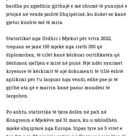
bardha po zgjedhin gjithnjë e më shumë të punojnë e
jetojnë në vende jashtë Shqipërisë, ku duket se kanë
gjetur kushte më të mira.
Statistikat nga Urdhri i Mjekut për vitin 2022,
treguan se janë 150 mjekë nga rreth 350 që
diplomohen, të cilët kanë kërkuar certifikatën që
dëshmon sjelljen e mirë në punë. Një ndër synimet
kryesore të kërkimit të një dokumenti të tillë është
aplikimi për t’u larguar nga vendi, edhe pse jo të
gjithë ata që e marrin kanë pasur mundësi të
largohen.
Po ashtu, statistika të tjera dolën në pah në
Kongresin e Mjekëve më 31 mars, ku u mblodhën
mjekë shqiptarë nga Europa. Sipas tyre në 5 vitet e