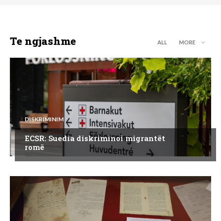
Te ngjashme
ALL
MORE
DISKRIMINIM
ECSR: Suedia diskriminoi migrantët
romë