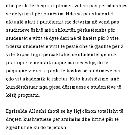
dhe për të tërhequr diplomën vetëm pas përmbushjes
së detyrimit për punësim. Ndërsa për studentët
aktualë afati i punësimit me detyrim në vend pas
studimeve është më i shkurtër, përkatësisht për
studentët e vitit të dytë deri në të katërt për 3 vite,
ndërsa studentët e vitit të pestë dhe të gjashtë për 2
vite. Sipas ligjit përcaktohet se studentët që nuk
pranojnë të nënshkruajnë marrëveshje, do të
paguajnë vlerën e plotë të kostos së studimeve për
çdo vit akademik të mbetur. Këto kushtëzime janë
kundërshtuar nga pjesa dërrmuese e studentëve të
këtij programi.
Egriselda Allushi thotë se ky ligj cënon totalisht të
drejtën kushtetuese për arsimim dhe lirinë për të
zgjedhur se ku do të jetosh.