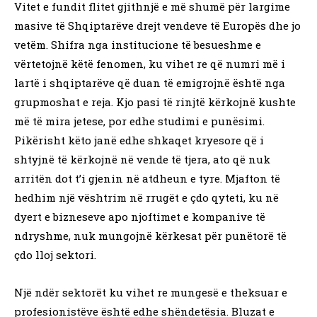
Vitet e fundit flitet gjithnjë e më shumë për largime
masive të Shqiptarëve drejt vendeve të Europës dhe jo
vetëm. Shifra nga institucione të besueshme e
vërtetojnë këtë fenomen, ku vihet re që numri më i
lartë i shqiptarëve që duan të emigrojnë është nga
grupmoshat e reja. Kjo pasi të rinjtë kërkojnë kushte
më të mira jetese, por edhe studimi e punësimi.
Pikërisht këto janë edhe shkaqet kryesore që i
shtyjnë të kërkojnë në vende të tjera, ato që nuk
arritën dot t’i gjenin në atdheun e tyre. Mjafton të
hedhim një vështrim në rrugët e çdo qyteti, ku në
dyert e bizneseve apo njoftimet e kompanive të
ndryshme, nuk mungojnë kërkesat për punëtorë të
çdo lloj sektori.
Një ndër sektorët ku vihet re mungesë e theksuar e
profesionistëve është edhe shëndetësia. Bluzat e