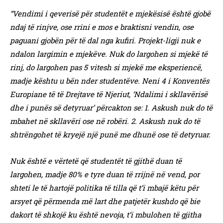
“Vendimi i qeverisë për studentët e mjekësisë është gjobë
ndaj të rinjve, ose rrini e mos e braktisni vendin, ose
paguani gjobën për të dal nga kufiri. Projekt-ligji nuk e
ndalon largimin e mjekëve. Nuk do largohen si mjekë të
rinj, do largohen pas 5 vitesh si mjekë me eksperiencë,
madje kështu u bën nder studentëve. Neni 4 i Konventës
Europiane të të Drejtave të Njeriut, ‘Ndalimi i skllavërisë
dhe i punës së detyruar’ përcakton se: 1. Askush nuk do të
mbahet në skllavëri ose në robëri. 2. Askush nuk do të
shtrëngohet të kryejë një punë me dhunë ose të detyruar.
Nuk është e vërtetë që studentët të gjithë duan të
largohen, madje 80% e tyre duan të rrijnë në vend, por
shteti le të hartojë politika të tilla që t’i mbajë këtu për
arsyet që përmenda më lart dhe patjetër kushdo që bie
dakort të shkojë ku është nevoja, t’i mbulohen të gjitha