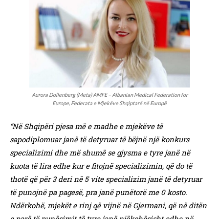
Aurora Dollenberg (Meta) AMFE – Albanian Medical Federation for
Europe, Federata e Mjekëve Shqiptarë në Europë
“Në Shqipëri pjesa më e madhe e mjekëve të
sapodiplomuar janë të detyruar të bëjnë një konkurs
specializimi dhe më shumë se gjysma e tyre janë në
kuota të lira edhe kur e fitojnë specializimin, që do të
thotë që për 3 deri në 5 vite specializim janë të detyruar
të punojnë pa pagesë, pra janë punëtorë me 0 kosto.
Ndërkohë, mjekët e rinj që vijnë në Gjermani, që në ditën
e parë të punësimit të tyre janë njëkohësisht edhe në