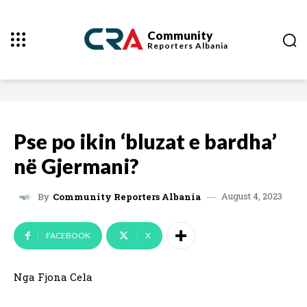
Community
Reporters
Albania
Pse po ikin ‘bluzat e bardha’
në Gjermani?
August 4, 2023
By
Community Reporters Albania
FACEBOOK
X
Nga Fjona Cela