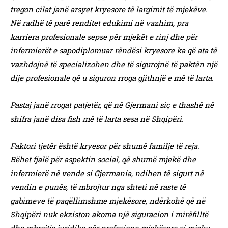
tregon cilat janë arsyet kryesore të largimit të mjekëve.
Në radhë të parë renditet edukimi në vazhim, pra
karriera profesionale sepse për mjekët e rinj dhe për
infermierët e sapodiplomuar rëndësi kryesore ka që ata të
vazhdojnë të specializohen dhe të sigurojnë të paktën një
dije profesionale që u siguron rroga gjithnjë e më të larta.
Pastaj janë rrogat patjetër, që në Gjermani siç e thashë në
shifra janë disa fish më të larta sesa në Shqipëri.
Faktori tjetër është kryesor për shumë familje të reja.
Bëhet fjalë për aspektin social, që shumë mjekë dhe
infermierë në vende si Gjermania, ndihen të sigurt në
vendin e punës, të mbrojtur nga shteti në raste të
gabimeve të paqëllimshme mjekësore, ndërkohë që në
Shqipëri nuk ekziston akoma një siguracion i mirëfilltë