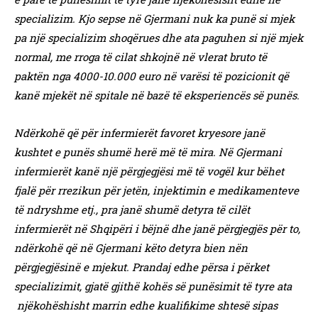
specializim. Kjo sepse në Gjermani nuk ka punë si mjek
pa një specializim shoqërues dhe ata paguhen si një mjek
normal, me rroga të cilat shkojnë në vlerat bruto të
paktën nga 4000-10.000 euro në varësi të pozicionit që
kanë mjekët në spitale në bazë të eksperiencës së punës.
Ndërkohë që për infermierët favoret kryesore janë
kushtet e punës shumë herë më të mira. Në Gjermani
infermierët kanë një përgjegjësi më të vogël kur bëhet
fjalë për rrezikun për jetën, injektimin e medikamenteve
të ndryshme etj., pra janë shumë detyra të cilët
infermierët në Shqipëri i bëjnë dhe janë përgjegjës për to,
ndërkohë që në Gjermani këto detyra bien nën
përgjegjësinë e mjekut. Prandaj edhe përsa i përket
specializimit, gjatë gjithë kohës së punësimit të tyre ata
njëkohëshisht marrin edhe kualifikime shtesë sipas