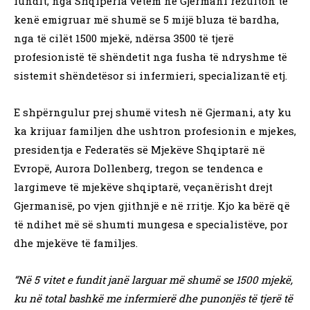
fundit, nga Shqipëria vetëm në Gjermani rezulton të
kenë emigruar më shumë se 5 mijë bluza të bardha,
nga të cilët 1500 mjekë, ndërsa 3500 të tjerë
profesionistë të shëndetit nga fusha të ndryshme të
sistemit shëndetësor si infermieri, specializantë etj.
E shpërngulur prej shumë vitesh në Gjermani, aty ku
ka krijuar familjen dhe ushtron profesionin e mjekes,
presidentja e Federatës së Mjekëve Shqiptarë në
Evropë, Aurora Dollenberg, tregon se tendenca e
largimeve të mjekëve shqiptarë, veçanërisht drejt
Gjermanisë, po vjen gjithnjë e në rritje. Kjo ka bërë që
të ndihet më së shumti mungesa e specialistëve, por
dhe mjekëve të familjes.
“Në 5 vitet e fundit janë larguar më shumë se 1500 mjekë,
ku në total bashkë me infermierë dhe punonjës të tjerë të