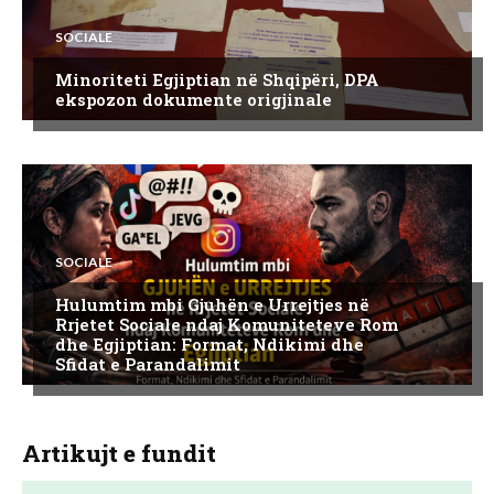
SOCIALE
Minoriteti Egjiptian në Shqipëri, DPA
ekspozon dokumente origjinale
SOCIALE
Hulumtim mbi Gjuhën e Urrejtjes në
Rrjetet Sociale ndaj Komuniteteve Rom
dhe Egjiptian: Format, Ndikimi dhe
Sfidat e Parandalimit
Artikujt e fundit