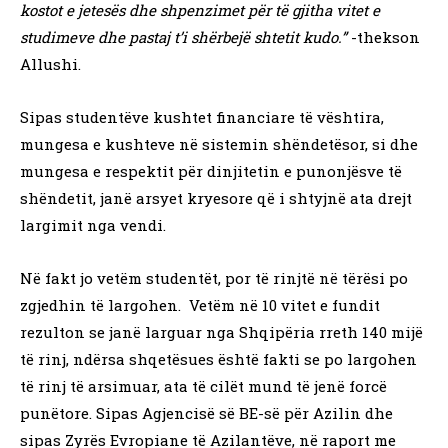
kostot e jetesës dhe shpenzimet për të gjitha vitet e
studimeve dhe pastaj t’i shërbejë shtetit kudo.”
-thekson
Allushi.
Sipas studentëve kushtet financiare të vështira,
mungesa e kushteve në sistemin shëndetësor, si dhe
mungesa e respektit për dinjitetin e punonjësve të
shëndetit, janë arsyet kryesore që i shtyjnë ata drejt
largimit nga vendi.
Në fakt jo vetëm studentët, por të rinjtë në tërësi po
zgjedhin të largohen. Vetëm në 10 vitet e fundit
rezulton se janë larguar nga Shqipëria rreth 140 mijë
të rinj, ndërsa shqetësues është fakti se po largohen
të rinj të arsimuar, ata të cilët mund të jenë forcë
punëtore. Sipas Agjencisë së BE-së për Azilin dhe
sipas Zyrës Evropiane të Azilantëve, në raport me