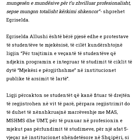
mungesën e mundësive për t’u zhvilluar profesionalisht,
sepse mungon totalisht kërkimi shkencor”-
shprehet
Egriselda.
Egriselda Allushi është bërë pjesë edhe e protestave
të studentëve te mjekësisë, të cilët kundërshtojnë
ligjin “Për trajtimin e veçantë të studentëve që
ndjekin programin e integruar të studimit të ciklit të
dytë “Mjekësi e përgjithshme” në institucionet
publike të arsimit të lartë”.
Ligji përcakton se studentët që kanë fituar të drejtën
të regjistrohen në vit të parë, përpara regjistrimit do
të duhet të nënshkruajnë marrëveshje me MAS,
MSHMS dhe UMT, për të punuar në profesionin e
mjekut pas përfundimit të studimeve, për një afat 5-
vjeçar në institucionet shëndetësore në Shqipëri, si