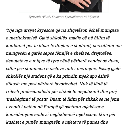
Egriselda Allushi Studente Specializante në Mjekësi
“Një nga arsyet kryesore që na shqetëson është mungesa
e meritokracisë. Gjatë shkollës, madje që në fillim të
konkursit për të fituar të drejtën e studimit, përballemi me
mungesën e garës sepse fëmijët e shefave, drejtorëve,
deputetëve e miqve të tyre zënë përherë vendet që duan,
edhe pse shumicën e rasteve nuk i meritojnë. Pastaj gjatë
shkollës një student që e ka prindin mjek apo është
dikush me post përherë favorizohet. Nuk të lënë të
rritesh profesionalisht për shkak të nepotizmit dhe prej
‘trashëgimit’ të postit. Duam të ikim për shkak se ne jemi
i vendi i vetëm në Europë që gabimin mjekësor e
konsiderojmë ende si neglizhencë mjekësore. Ikim për
kushtet e punës, mungesën e mjeteve të punës dhe