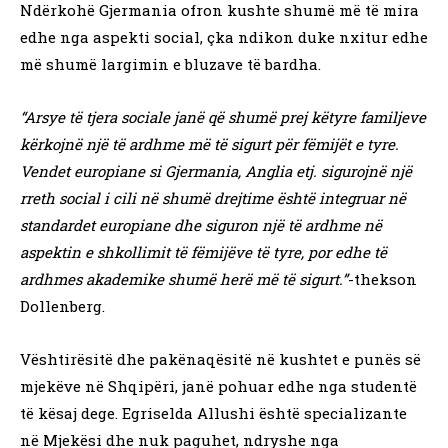
Ndërkohë Gjermania ofron kushte shumë më të mira
edhe nga aspekti social, çka ndikon duke nxitur edhe
më shumë largimin e bluzave të bardha.
“Arsye të tjera sociale janë që shumë prej këtyre familjeve
kërkojnë një të ardhme më të sigurt për fëmijët e tyre.
Vendet europiane si Gjermania, Anglia etj. sigurojnë një
rreth social i cili në shumë drejtime është integruar në
standardet europiane dhe siguron një të ardhme në
aspektin e shkollimit të fëmijëve të tyre, por edhe të
ardhmes akademike shumë herë më të sigurt.”
-thekson
Dollenberg.
Vështirësitë dhe pakënaqësitë në kushtet e punës së
mjekëve në Shqipëri, janë pohuar edhe nga studentë
të kësaj dege. Egriselda Allushi është specializante
në Mjekësi dhe nuk paguhet, ndryshe nga