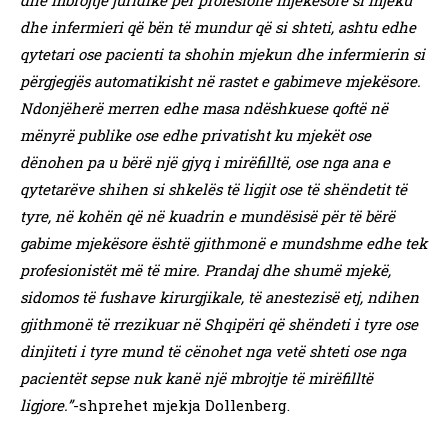
dhe mbrojtje juridike për profesione mjekësore si mjeku
dhe infermieri që bën të mundur që si shteti, ashtu edhe
qytetari ose pacienti ta shohin mjekun dhe infermierin si
përgjegjës automatikisht në rastet e gabimeve mjekësore.
Ndonjëherë merren edhe masa ndëshkuese qoftë në
mënyrë publike ose edhe privatisht ku mjekët ose
dënohen pa u bërë një gjyq i mirëfilltë, ose nga ana e
qytetarëve shihen si shkelës të ligjit ose të shëndetit të
tyre, në kohën që në kuadrin e mundësisë për të bërë
gabime mjekësore është gjithmonë e mundshme edhe tek
profesionistët më të mire. Prandaj dhe shumë mjekë,
sidomos të fushave kirurgjikale, të anestezisë etj, ndihen
gjithmonë të rrezikuar në Shqipëri që shëndeti i tyre ose
dinjiteti i tyre mund të cënohet nga vetë shteti ose nga
pacientët sepse nuk kanë një mbrojtje të mirëfilltë
ligjore.”
-shprehet mjekja Dollenberg.