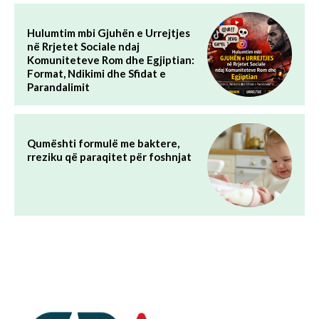
Hulumtim mbi Gjuhën e Urrejtjes
në Rrjetet Sociale ndaj
Komuniteteve Rom dhe Egjiptian:
Format, Ndikimi dhe Sfidat e
Parandalimit
Qumështi formulë me baktere,
rreziku që paraqitet për foshnjat