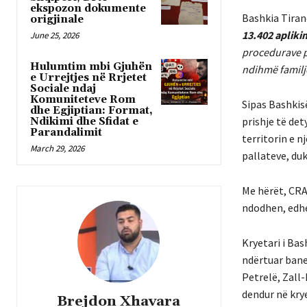
ekspozon dokumente
Bashkia Tiran
origjinale
13.402 apliki
June 25, 2026
procedurave p
Hulumtim mbi Gjuhën
ndihmë familj
e Urrejtjes në Rrjetet
Sociale ndaj
Komuniteteve Rom
Sipas Bashkis
dhe Egjiptian: Format,
prishje të det
Ndikimi dhe Sfidat e
Parandalimit
territorin e n
March 29, 2026
pallateve, duk
Me hërët, CR
ndodhen, edhe 
Kryetari i Bas
ndërtuar bane
Petrelë, Zall-
dendur në kry
Brejdon Xhavara