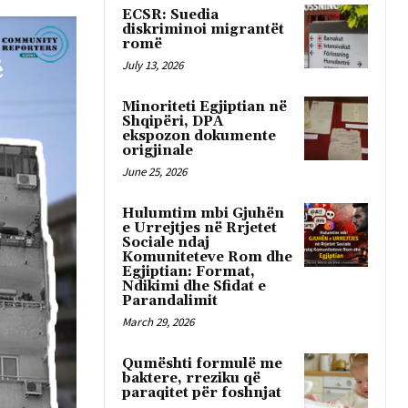
ECSR: Suedia
diskriminoi migrantët
romë
July 13, 2026
Minoriteti Egjiptian në
Shqipëri, DPA
ekspozon dokumente
origjinale
June 25, 2026
Hulumtim mbi Gjuhën
e Urrejtjes në Rrjetet
Sociale ndaj
Komuniteteve Rom dhe
Egjiptian: Format,
Ndikimi dhe Sfidat e
Parandalimit
March 29, 2026
Qumështi formulë me
baktere, rreziku që
paraqitet për foshnjat