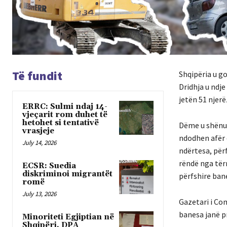
Të fundit
Shqipëria u g
Dridhja u ndj
jetën 51 njerë
ERRC: Sulmi ndaj 14-
vjeçarit rom duhet të
hetohet si tentativë
Dëme u shënua
vrasjeje
ndodhen afër 
July 14, 2026
ndërtesa, për
rëndë nga tër
ECSR: Suedia
diskriminoi migrantët
përfshire ban
romë
July 13, 2026
Gazetari i Co
banesa janë p
Minoriteti Egjiptian në
Shqipëri, DPA