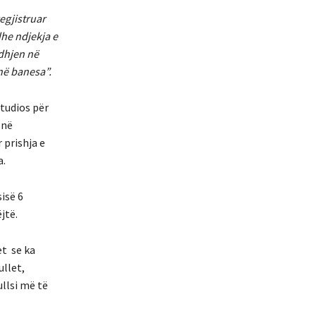
egjistruar
he ndjekja e
dhjen në
në banesa”.
tudios për
 në
 prishja e
a.
isë 6
jtë.
et se ka
ullet,
llsi më të