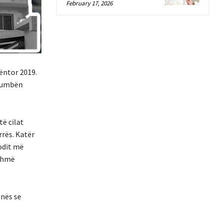
February 17, 2026
ëntor 2019.
 humbën
ë cilat
rës. Katër
odit më
eshmë
anës se