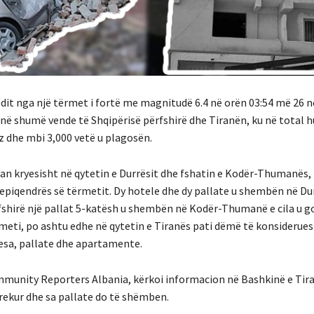
odit nga një tërmet i fortë me magnitudë 6.4 në orën 03:54 më 26 n
e në shumë vende të Shqipërisë përfshirë dhe Tiranën, ku në total
z dhe mbi 3,000 vetë u plagosën.
n kryesisht në qytetin e Durrësit dhe fshatin e Kodër-Thumanës, t
epiqendrës së tërmetit.
Dy hotele dhe dy pallate u shembën në Dur
fshirë një pallat 5-katësh u shembën në Kodër-Thumanë e cila u g
meti, po ashtu edhe në qytetin e Tiranës pati dëmë të konsideru
esa, pallate dhe apartamente.
mmunity Reporters Albania, kërkoi informacion në Bashkinë e Tir
rekur dhe sa pallate do të shëmben.