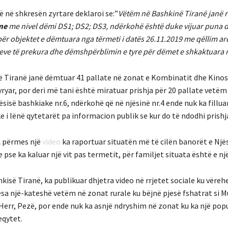
ë në shkresën zyrtare deklaroi se:”
Vëtëm në Bashkinë Tiranë janë r
me
me nivel dëmi DS1; DS2; DS3, ndërkohë është duke vijuar puna d
ër objektet e dëmtuara nga tërmeti i datës 26.11.2019 me qëllim ar
eve të prekura dhe dëmshpërblimin e tyre për dëmet e shkaktuara 
ë Tiranë janë dëmtuar 41 pallate në zonat e Kombinatit dhe Kinos
yryar, por deri më tani është miratuar prishja për 20 pallate vetëm
jësisë bashkiake nr.6, ndërkohë që në njësinë nr.4 ende nuk ka filluar
e i lënë qytetarët pa informacion publik se kur do të ndodhi prishj
A përmes një
video
ka raportuar situatën më të cilën banorët e Njës
pse ka kaluar një vit pas termetit, për familjet situata është e një
hkisë Tiranë, ka publikuar dhjetra video në rrjetet sociale ku vëreh
sa një-kateshë vetëm në zonat rurale ku bëjnë pjesë fshatrat si M
Herr, Pezë, por ende nuk ka asnjë ndryshim në zonat ku ka një popu
eqytet.