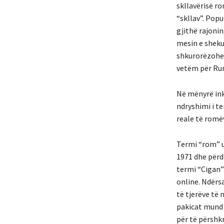
skllavërisë r
“skllav”. Popu
gjithë rajonin
mesin e shekul
shkurorëzohet 
vetëm për Ru
Në mënyrë ink
ndryshimi i t
reale të romëv
Termi “rom” u
1971 dhe përd
termi “Cigan” 
online. Ndërsa
të tjerëve të 
pakicat mund 
për të përshkr