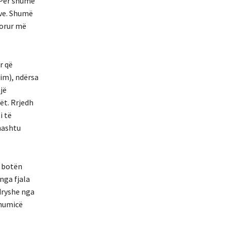
 Për shumë
ave. Shumë
dorur më
r që
im), ndërsa
jë
ët. Rrjedh
i të
hashtu
ë botën
nga fjala
dryshe nga
shumicë