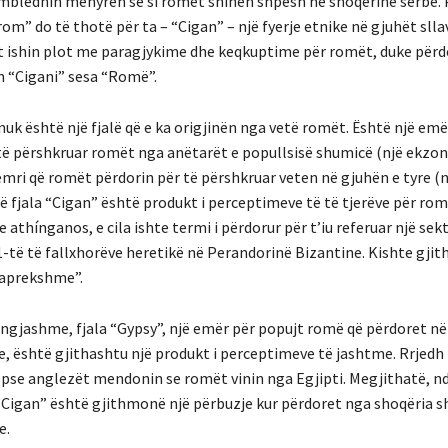
bledhin mënyrën se si romët shihen shpesh në shoqërinë serbe.
“rom” do të thotë për ta – “Cigan” – një fyerje etnike në gjuhët sll
 ishin plot me paragjykime dhe keqkuptime për romët, duke për
 “Cigani” sesa “Romë”.
nuk është një fjalë që e ka origjinën nga vetë romët. Është një emë
të përshkruar romët nga anëtarët e popullsisë shumicë (një ekzon
mri që romët përdorin për të përshkruar veten në gjuhën e tyre (n
ë fjala “Cigan” është produkt i perceptimeve të të tjerëve për rom
e athínganos, e cila ishte termi i përdorur për t’iu referuar një sekt
1-të të fallxhorëve heretikë në Perandorinë Bizantine. Kishte gjit
paprekshme”.
ngjashme, fjala “Gypsy”, një emër për popujt romë që përdoret n
e, është gjithashtu një produkt i perceptimeve të jashtme. Rrjedh 
sepse anglezët mendonin se romët vinin nga Egjipti. Megjithatë, n
, “Cigan” është gjithmonë një përbuzje kur përdoret nga shoqëria 
e.