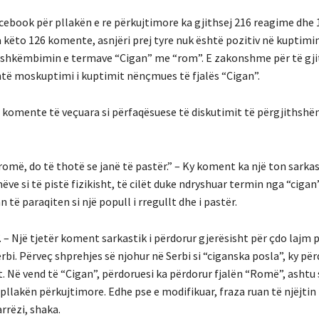
cebook për pllakën e re përkujtimore ka gjithsej 216 reagime dhe 
këto 126 komente, asnjëri prej tyre nuk është pozitiv në kuptimi
 shkëmbimin e termave “Cigan” me “rom”. E zakonshme për të gji
ë moskuptimi i kuptimit nënçmues të fjalës “Cigan”.
a komente të veçuara si përfaqësuese të diskutimit të përgjithsh
romë, do të thotë se janë të pastër.” – Ky koment ka një ton sarkas
ve si të pistë fizikisht, të cilët duke ndryshuar termin nga “cigan
 të paraqiten si një popull i rregullt dhe i pastër.
 – Një tjetër koment sarkastik i përdorur gjerësisht për çdo lajm
rbi. Përveç shprehjes së njohur në Serbi si “ciganska posla”, ky pë
. Në vend të “Cigan”, përdoruesi ka përdorur fjalën “Romë”, ashtu 
pllakën përkujtimore. Edhe pse e modifikuar, fraza ruan të njëjtin
rëzi, shaka.