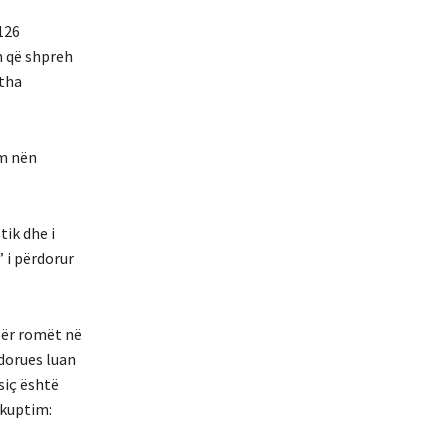
126
n që shpreh
tha
ëm nën
tik dhe i
” i përdorur
 për romët në
rdorues luan
siç është
 kuptim: