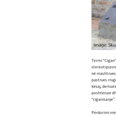
Termi “Cigan”
stereotipizon 
në mashtrues,
pastrues rrug
kësaj, deriva
poshtëruar dhe
“ciganisanje”.
Përdorimi më d