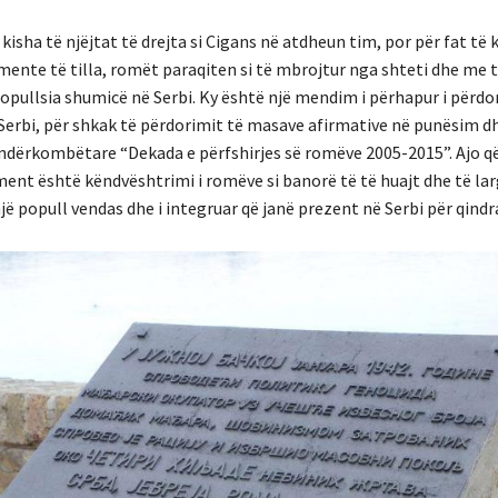
 kisha të njëjtat të drejta si Cigans në atdheun tim, por për fat të k
mente të tilla, romët paraqiten si të mbrojtur nga shteti dhe me 
opullsia shumicë në Serbi. Ky është një mendim i përhapur i përdo
 Serbi, për shkak të përdorimit të masave afirmative në punësim d
ndërkombëtare “Dekada e përfshirjes së romëve 2005-2015”. Ajo që
ment është këndvështrimi i romëve si banorë të të huajt dhe të lar
 një popull vendas dhe i integruar që janë prezent në Serbi për qindra