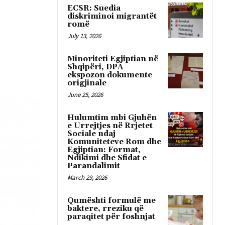
ECSR: Suedia
diskriminoi migrantët
romë
July 13, 2026
Minoriteti Egjiptian në
Shqipëri, DPA
ekspozon dokumente
origjinale
June 25, 2026
Hulumtim mbi Gjuhën
e Urrejtjes në Rrjetet
Sociale ndaj
Komuniteteve Rom dhe
Egjiptian: Format,
Ndikimi dhe Sfidat e
Parandalimit
March 29, 2026
Qumështi formulë me
baktere, rreziku që
paraqitet për foshnjat