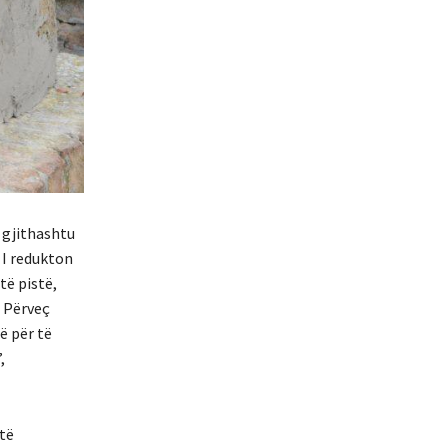
 gjithashtu
 I redukton
të pistë,
. Përveç
ë për të
,
 të