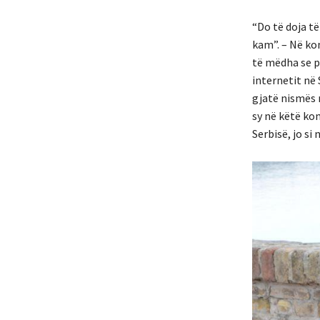
“Do të doja të
kam”. – Në ko
të mëdha se p
internetit në
gjatë nismës 
sy në këtë ko
Serbisë, jo si