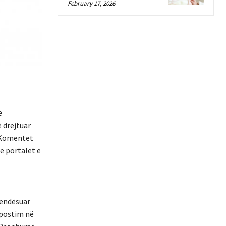
February 17, 2026
e
ë drejtuar
. Komentet
e portalet e
vendësuar
 postim në