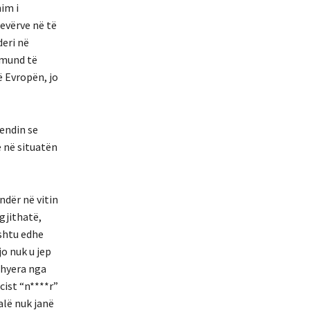
im i
levërve në të
deri në
k mund të
ë Evropën, jo
endin se
 në situatën
dër në vitin
gjithatë,
ashtu edhe
o nuk u jep
kthyera nga
ist “n****r”
alë nuk janë