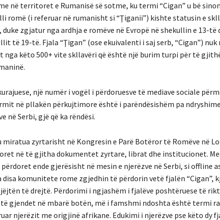
ome në territoret e Rumanisë së sotme, ku termi “Cigan” u bë sinon
lli romë (i referuar në rumanisht si “Ţiganii”) kishte statusin e skl
, duke zgjatur nga ardhja e romëve në Evropë në shekullin e 13-të 
lit të 19-të. Fjala “Ţigan” (ose ekuivalenti i saj serb, “Cigan”) nu
nga këto 500+ vite skllavëri që është një burim turpi për të gjith
maninë.
urajuese, një numër i vogël i përdoruesve të mediave sociale përm
ermit në pllakën përkujtimore është i parëndësishëm pa ndryshime
e në Serbi, gjë që ka rëndësi.
 miratua zyrtarisht në Kongresin e Parë Botëror të Romëve në Lon
oret në të gjitha dokumentet zyrtare, librat dhe institucionet. Me
përdoret ende gjerësisht në mesin e njerëzve në Serbi, si offline 
 disa komunitete rome zgjedhin të përdorin vetë fjalën “Cigan”, kj
njëjtën të drejtë. Përdorimi i ngjashëm i fjalëve poshtëruese të ri
të gjendet në mbarë botën, më i famshmi ndoshta është termi rac
uar njerëzit me origjinë afrikane. Edukimi i njerëzve pse këto dy fj