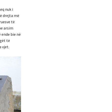
eq nuk i
të drejta më
ruesve të
he arsim
 ende bie në
gët të
 vjet.