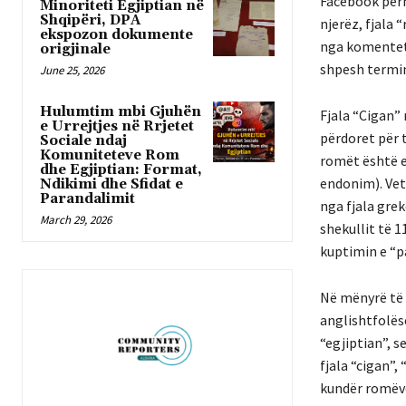
Facebook përm
Minoriteti Egjiptian në
Shqipëri, DPA
njerëz, fjala 
ekspozon dokumente
nga komentet
origjinale
shpesh termin
June 25, 2026
Hulumtim mbi Gjuhën
Fjala “Cigan” 
e Urrejtjes në Rrjetet
përdoret për 
Sociale ndaj
Komuniteteve Rom
romët është e
dhe Egjiptian: Format,
endonim). Vet
Ndikimi dhe Sfidat e
Parandalimit
nga fjala grek
March 29, 2026
shekullit të 1
kuptimin e “
Në mënyrë të 
anglishtfolës
“egjiptian”, 
fjala “cigan”
kundër romëv