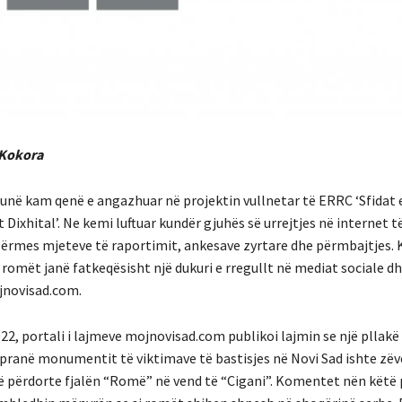
Kokora
, unë kam qenë e angazhuar në projektin vullnetar të ERRC ‘Sfidat 
 Dixhital’. Ne kemi luftuar kundër gjuhës së urrejtjes në internet t
ërmes mjeteve të raportimit, ankesave zyrtare dhe përmbajtjes
romët janë fatkeqësisht një dukuri e rregullt në mediat sociale dh
jnovisad.com.
22, portali i lajmeve mojnovisad.com publikoi lajmin se një pllakë
pranë monumentit të viktimave të bastisjes në Novi Sad ishte zë
që përdorte fjalën “Romë” në vend të “Cigani”. Komentet nën këtë