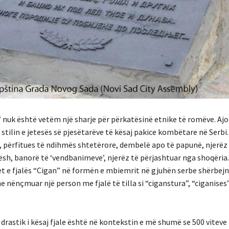
 nuk është vetëm një sharje për përkatësinë etnike të romëve. Ajo
stilin e jetesës së pjesëtarëve të kësaj pakice kombëtare në Serbi.
 përfitues të ndihmës shtetërore, dembelë apo të papunë, njerëz 
ësh, banorë të ‘vendbanimeve’, njerëz të përjashtuar nga shoqëria
tet e fjalës “Cigan” në formën e mbiemrit në gjuhën serbe shërbejn
 nënçmuar një person me fjalë të tilla si “ciganstura”, “ciganises”
rastik i kësaj fjale është në kontekstin e më shumë se 500 viteve