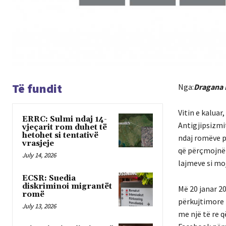
Të fundit
Nga:
Dragana 
Vitin e kaluar
ERRC: Sulmi ndaj 14-
Antigjipsizmit
vjeçarit rom duhet të
hetohet si tentativë
ndaj romëve p
vrasjeje
që përçmojnë 
July 14, 2026
lajmeve si mo
ECSR: Suedia
diskriminoi migrantët
Më 20 janar 20
romë
përkujtimore 
July 13, 2026
me një të re 