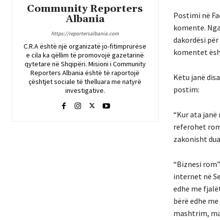
Community Reporters
Postimi në Fa
Albania
komente. Nga 
https://reportersalbania.com
dakordësi për
C.R.A është një organizatë jo-fitimprurëse
komentet ësht
e cila ka qëllim të promovojë gazetarinë
qytetare në Shqipëri. Misioni i Community
Reporters Albania është të raportojë
Këtu janë dis
çështjet sociale të thelluara me natyrë
postim:
investigative.
“Kur ata janë 
referohet romë
zakonisht duan
“Biznesi rom”.
internet në Se
edhe me fjalët
bërë edhe me 
mashtrim, mar