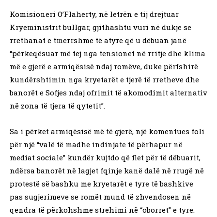
Komisioneri O’Flaherty, në letrën e tij drejtuar
Kryeministrit bullgar, gjithashtu vuri në dukje se
rrethanat e tmerrshme të atyre që u dëbuan janë
“përkeqësuar më tej nga tensionet në rritje dhe klima
më e gjerë e armiqësisë ndaj romëve, duke përfshirë
kundërshtimin nga kryetarët e tjerë të rretheve dhe
banorët e Sofjes ndaj ofrimit të akomodimit alternativ
në zona të tjera të qytetit”.
Sa i përket armiqësisë më të gjerë, një komentues foli
për një “valë të madhe indinjate të përhapur në
mediat sociale” kundër kujtdo që flet për të dëbuarit,
ndërsa banorët në lagjet fqinje kanë dalë në rrugë në
protestë së bashku me kryetarët e tyre të bashkive
pas sugjerimeve se romët mund të zhvendosen në
qendra të përkohshme strehimi në “oborret” e tyre.