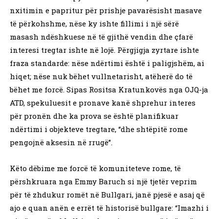
nxitimin e papritur për prishje pavarësisht masave
të përkohshme, nëse ky ishte fillimi i një sërë
masash ndëshkuese në të gjithë vendin dhe çfarë
interesi tregtar ishte në lojë. Përgjigja zyrtare ishte
fraza standarde: nëse ndërtimi është i paligjshëm, ai
hiqet; nëse nuk bëhet vullnetarisht, atëherë do të
bëhet me forcë. Sipas Rositsa Kratunkovës nga OJQ-ja
ATD, spekuluesit e pronave kanë shprehur interes
për pronën dhe ka prova se është planifikuar
ndërtimi i objekteve tregtare, “dhe shtëpitë rome
pengojnë aksesin në rrugë”.
Këto dëbime me forcë të komuniteteve rome, të
përshkruara nga Emmy Baruch si një tjetër veprim
për të zhdukur romët në Bullgari, janë pjesë e asaj që
ajo e quan anën e errët të historisë bullgare: “Imazhi i