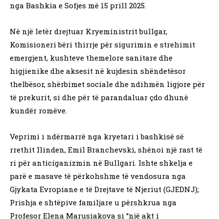
nga Bashkia e Sofjes më 15 prill 2025.
Në një letër drejtuar Kryeministrit bullgar,
Komisioneri bëri thirrje për sigurimin e strehimit
emergjent, kushteve themelore sanitare dhe
higjienike dhe aksesit në kujdesin shëndetësor
thelbësor, shërbimet sociale dhe ndihmën ligjore për
të prekurit, si dhe për të parandaluar çdo dhunë
kundër romëve.
Veprimi i ndërmarrë nga kryetari i bashkisë së
rrethit Ilinden, Emil Branchevski, shënoi një rast të
ri për anticiganizmin në Bullgari. Ishte shkelja e
parë e masave të përkohshme të vendosura nga
Gjykata Evropiane e të Drejtave të Njeriut (GJEDNJ);
Prishja e shtëpive familjare u përshkrua nga
Profesor Elena Marusiakova si “një akt i