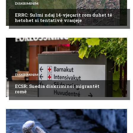
DISKRIMINIM
ERRC: Sulmi ndaj 14-vjeçarit rom duhet të
hetohet si tentativë vrasjeje
DISKRIMINIM
ECSR: Suedia diskriminoi migrantët
romë