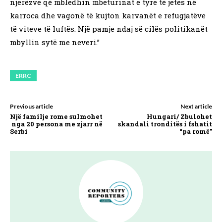
njerëzve që mbledhin mbeturinat e tyre të jetës në
karroca dhe vagonë ​​të kujton karvanët e refugjatëve
të viteve të luftës. Një pamje ndaj së cilës politikanët
mbyllin sytë me neveri.”
ERRC
Previous article
Next article
Një familje rome sulmohet
Hungari/ Zbulohet
nga 20 persona me zjarr në
skandali tronditës i fshatit
Serbi
“pa romë”