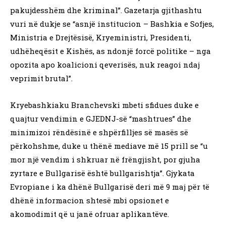
pakujdesshëm dhe kriminal”. Gazetarja gjithashtu
vuri në dukje se “asnjë institucion – Bashkia e Sofjes,
Ministria e Drejtësisë, Kryeministri, Presidenti,
udhëheqësit e Kishës, as ndonjë forcë politike – nga
opozita apo koalicioni qeverisës, nuk reagoi ndaj
veprimit brutal”.
Kryebashkiaku Branchevski mbeti sfidues duke e
quajtur vendimin e GJEDNJ-së “mashtrues” dhe
minimizoi rëndësinë e shpërfilljes së masës së
përkohshme, duke u thënë mediave më 15 prill se “u
mor një vendim i shkruar në frëngjisht, por gjuha
zyrtare e Bullgarisë është bullgarishtja”. Gjykata
Evropiane i ka dhënë Bullgarisë deri më 9 maj për të
dhënë informacion shtesë mbi opsionet e
akomodimit që u janë ofruar aplikantëve.