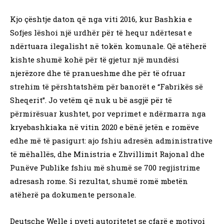
Kjo çështje daton që nga viti 2016, kur Bashkia e
Sofjes lëshoi ​​një urdhër për të hequr ndërtesat e
ndërtuara ilegalisht në tokën komunale. Që atëherë
kishte shumë kohë për të gjetur një mundësi
njerëzore dhe të pranueshme dhe për të ofruar
strehim të përshtatshëm për banorët e “Fabrikës së
Sheqerit”. Jo vetëm që nuk u bë asgjë për të
përmirësuar kushtet, por veprimet e ndërmarra nga
kryebashkiaka në vitin 2020 e bënë jetën e romëve
edhe më të pasigurt: ajo fshiu adresën administrative
të mëhallës, dhe Ministria e Zhvillimit Rajonal dhe
Punëve Publike fshiu më shumë se 700 regjistrime
adresash rome. Si rezultat, shumë romë mbetën
atëherë pa dokumente personale.
Deutsche Welle i pyeti autoritetet se çfarë e motivoi