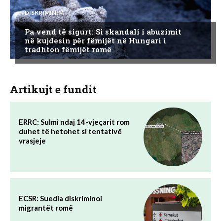
DISKRIMINIM
Pa vend të sigurt: Si skandali i abuzimit
në kujdesin për fëmijët në Hungari i
tradhton fëmijët romë
Artikujt e fundit
ERRC: Sulmi ndaj 14-vjeçarit rom
duhet të hetohet si tentativë
vrasjeje
ECSR: Suedia diskriminoi
migrantët romë