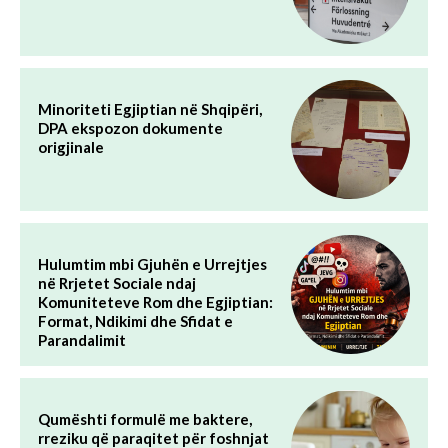
Minoriteti Egjiptian në Shqipëri,
DPA ekspozon dokumente
origjinale
Hulumtim mbi Gjuhën e Urrejtjes
në Rrjetet Sociale ndaj
Komuniteteve Rom dhe Egjiptian:
Format, Ndikimi dhe Sfidat e
Parandalimit
Qumështi formulë me baktere,
rreziku që paraqitet për foshnjat