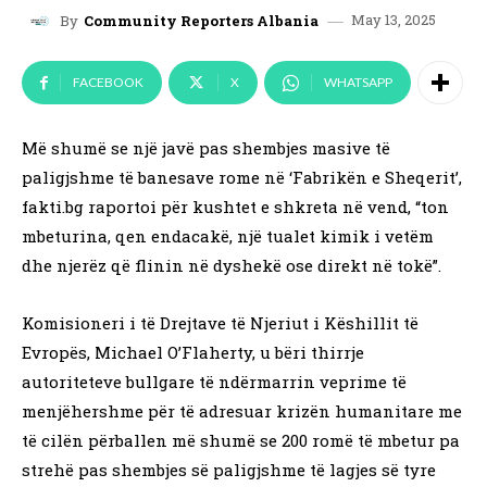
May 13, 2025
By
Community Reporters Albania
FACEBOOK
X
WHATSAPP
Më shumë se një javë pas shembjes masive të
paligjshme të banesave rome në ‘Fabrikën e Sheqerit’,
fakti.bg raportoi për kushtet e shkreta në vend, “ton
mbeturina, qen endacakë, një tualet kimik i vetëm
dhe njerëz që flinin në dyshekë ose direkt në tokë”.
Komisioneri i të Drejtave të Njeriut i Këshillit të
Evropës, Michael O’Flaherty, u bëri thirrje
autoriteteve bullgare të ndërmarrin veprime të
menjëhershme për të adresuar krizën humanitare me
të cilën përballen më shumë se 200 romë të mbetur pa
strehë pas shembjes së paligjshme të lagjes së tyre