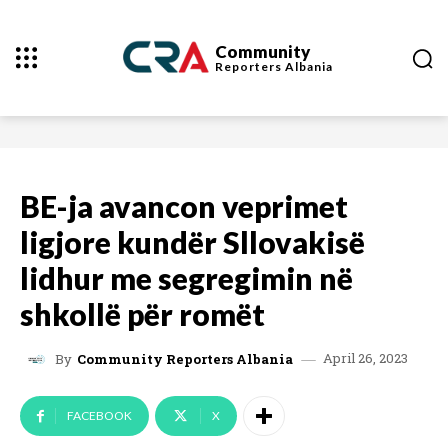
Community
Reporters
Albania
BE-ja avancon veprimet
ligjore kundër Sllovakisë
lidhur me segregimin në
shkollë për romët
April 26, 2023
By
Community Reporters Albania
FACEBOOK
X