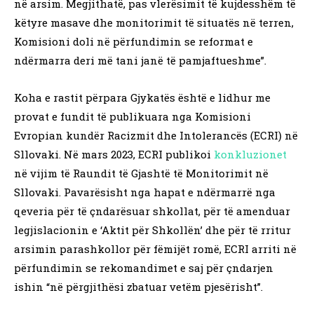
në arsim. Megjithatë, pas vlerësimit të kujdesshëm të
këtyre masave dhe monitorimit të situatës në terren,
Komisioni doli në përfundimin se reformat e
ndërmarra deri më tani janë të pamjaftueshme”.
Koha e rastit përpara Gjykatës është e lidhur me
provat e fundit të publikuara nga Komisioni
Evropian kundër Racizmit dhe Intolerancës (ECRI) në
Sllovaki. Në mars 2023, ECRI publikoi
konkluzionet
në vijim të Raundit të Gjashtë të Monitorimit në
Sllovaki. Pavarësisht nga hapat e ndërmarrë nga
qeveria për të çndarësuar shkollat, për të amenduar
legjislacionin e ‘Aktit për Shkollën’ dhe për të rritur
arsimin parashkollor për fëmijët romë, ECRI arriti në
përfundimin se rekomandimet e saj për çndarjen
ishin “në përgjithësi zbatuar vetëm pjesërisht”.