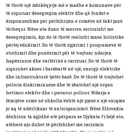
të thotë një mbikëqyrje më e madhe e komunave për
të siguruar desegregim efektiv dhe që fondet e
disponueshme për përfshirjen e romëve në fakt janë
tërhequr. Nëse ata duan të merren seriozisht me
desegregimin, kjo do të thotë realisht masa holistike
përtej edukimit. Do të thotë zgjerimi i programeve të
strehimit dhe punësimit për të trajtuar ndarjen
hapësinore dhe varfërinë e racizuar. Do të thotë të
sigurohet akses i barabartë në ujë, energji elektrike
dhe infrastrukturë tjetër bazë. Do të thotë të trajtohet
policia diskriminuese dhe të zbatohet një organ
hetimor efektiv dhe i pavarur policor. Ndarja e
fëmijëve romë në shkolla është një pjesë e një enigme
jo aq të ndërlikuar të anticiganizmit. Nëse Sllovakia
dëshiron ta zgjidhë atë përpara se Gjykata t’i bëjë ato,
atëherë ajo duhet të përfshihet me racizmin