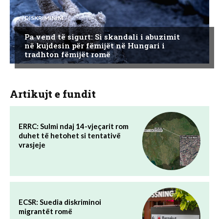
DISKRIMINIM
Pa vend të sigurt: Si skandali i abuzimit
në kujdesin për fëmijët në Hungari i
tradhton fëmijët romë
Artikujt e fundit
ERRC: Sulmi ndaj 14-vjeçarit rom
duhet të hetohet si tentativë
vrasjeje
ECSR: Suedia diskriminoi
migrantët romë