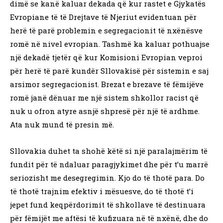
dimë se kanë kaluar dekada që kur rastet e Gjykatës
Evropiane të të Drejtave të Njeriut evidentuan për
herë të parë problemin e segregacionit të nxënësve
romë në nivel evropian. Tashmë ka kaluar pothuajse
një dekadë tjetër që kur Komisioni Evropian veproi
për herë të parë kundër Sllovakisë për sistemin e saj
arsimor segregacionist. Brezat e brezave të fëmijëve
romë janë dënuar me një sistem shkollor racist që
nuk u ofron atyre asnjë shpresë për një të ardhme.
Ata nuk mund të presin më.
Sllovakia duhet ta shohë këtë si një paralajmërim të
fundit për të ndaluar paragjykimet dhe për t’u marrë
seriozisht me desegregimin. Kjo do të thotë para. Do
të thotë trajnim efektiv i mësuesve, do të thotë t’i
jepet fund keqpërdorimit të shkollave të destinuara
për fëmijët me aftësi të kufizuara në të nxënë, dhe do