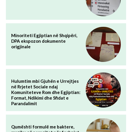
Minoriteti Egjiptian në Shqipëri,
DPA ekspozon dokumente
origjinale
Hulumtim mbi Gjuhën e Urrejtjes
në Rrjetet Sociale ndaj
Komuniteteve Rom dhe Egjiptian:
Format, Ndikimi dhe Sfidat e
Parandalimit
Qumështi formulë me baktere,