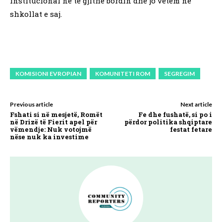
institucional në të gjithë bordin dhe jo vetëm në
shkollat e saj.
KOMISIONI EVROPIAN
KOMUNITETI ROM
SEGREGIM
Previous article
Next article
Fshati si në mesjetë, Romët
Fe dhe fushatë, si po i
në Drizë të Fierit apel për
përdor politika shqiptare
vëmendje: Nuk votojmë
festat fetare
nëse nuk ka investime