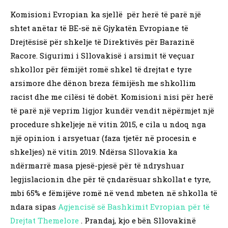
Komisioni Evropian ka sjellë për herë të parë një
shtet anëtar të BE-së në Gjykatën Evropiane të
Drejtësisë për shkelje të Direktivës për Barazinë
Racore. Sigurimi i Sllovakisë i arsimit të veçuar
shkollor për fëmijët romë shkel të drejtat e tyre
arsimore dhe dënon breza fëmijësh me shkollim
racist dhe me cilësi të dobët. Komisioni nisi për herë
të parë një veprim ligjor kundër vendit nëpërmjet një
procedure shkeljeje në vitin 2015, e cila u ndoq nga
një opinion i arsyetuar (faza tjetër në procesin e
shkeljes) në vitin 2019. Ndërsa Sllovakia ka
ndërmarrë masa pjesë-pjesë për të ndryshuar
legjislacionin dhe për të çndarësuar shkollat e tyre,
mbi 65% e fëmijëve romë në vend mbeten në shkolla të
ndara sipas
Agjencisë së Bashkimit Evropian për të
Drejtat Themelore
. Prandaj, kjo e bën Sllovakinë