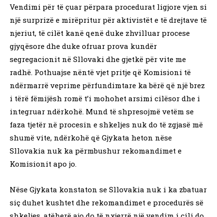
Vendimi për të çuar përpara procedurat ligjore vjen si
një surprizë e mirëpritur për aktivistët e të drejtave të
njeriut, të cilët kanë qenë duke zhvilluar procese
gjyqësore dhe duke ofruar prova kundër
segregacionit në Sllovaki dhe gjetkë për vite me
radhë. Pothuajse nëntë vjet pritje që Komisioni të
ndërmarrë veprime përfundimtare ka bërë që një brez
i tërë fëmijësh romë t’i mohohet arsimi cilësor dhe i
integruar ndërkohë. Mund të shpresojmë vetëm se
faza tjetër në procesin e shkeljes nuk do të zgjasë më
shumë vite, ndërkohë që Gjykata heton nëse
Sllovakia nuk ka përmbushur rekomandimet e
Komisionit apo jo.
Nëse Gjykata konstaton se Sllovakia nuk i ka zbatuar
siç duhet kushtet dhe rekomandimet e procedurës së
shkeljes, atëherë ajo do të nxjerrë një vendim i cili do