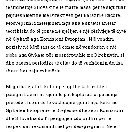
të urdhërojë Sllovakinë të marrë masa për të siguruar
pajtueshmërinë me Direktivën për Barazinë Racore.
Mosveprimi i mëtejshëm nga ana e shtetit anëtar
teorikisht do të çonte në sjelljen e një çështjeje të dytë
në Gjykatë nga Komisioni Evropian . Një vendim
pozitiv në këtë rast do të çonte në vendosjen e një
gjobe nga Gjykata për mospërputhje me Direktivën, si
dhe pagesa periodike të cilat do të vazhdonin derisa
të arrihet pajtueshmëria.
Megjithatë, afati kohor për gjithë këtë është i
pasigurt. Jemi në ujëra të paeksploruara, pa asnjë
precedent se si do të vazhdojnë gjërat nga këtu me
Gjykatën Evropiane të Drejtësisë dhe se si Komisioni
dhe Sllovakia do t’i përgjigjen çdo urdhri për të
respektuar rekomandimet për desegregimin. Ne e