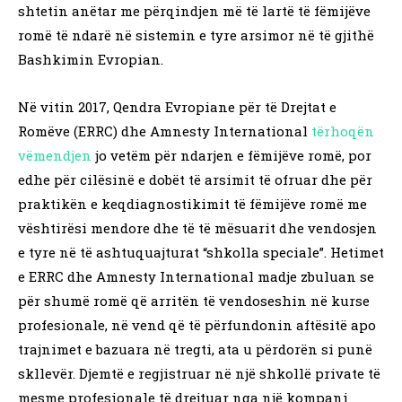
shtetin anëtar me përqindjen më të lartë të fëmijëve
romë të ndarë në sistemin e tyre arsimor në të gjithë
Bashkimin Evropian.
Në vitin 2017, Qendra Evropiane për të Drejtat e
Romëve (ERRC) dhe Amnesty International
tërhoqën
vëmendjen
jo vetëm për ndarjen e fëmijëve romë, por
edhe për cilësinë e dobët të arsimit të ofruar dhe për
praktikën e keqdiagnostikimit të fëmijëve romë me
vështirësi mendore dhe të të mësuarit dhe vendosjen
e tyre në të ashtuquajturat “shkolla speciale”. Hetimet
e ERRC dhe Amnesty International madje zbuluan se
për shumë romë që arritën të vendoseshin në kurse
profesionale, në vend që të përfundonin aftësitë apo
trajnimet e bazuara në tregti, ata u përdorën si punë
skllevër. Djemtë e regjistruar në një shkollë private të
mesme profesionale të drejtuar nga një kompani