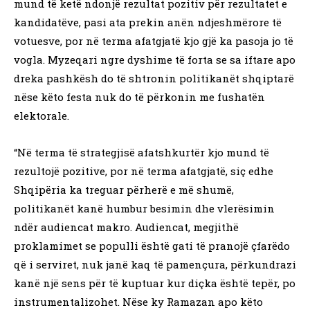
mund të ketë ndonjë rezultat pozitiv për rezultatet e
kandidatëve, pasi ata prekin anën ndjeshmërore të
votuesve, por në terma afatgjatë kjo gjë ka pasoja jo të
vogla. Myzeqari ngre dyshime të forta se sa iftare apo
dreka pashkësh do të shtronin politikanët shqiptarë
nëse këto festa nuk do të përkonin me fushatën
elektorale.
“Në terma të strategjisë afatshkurtër kjo mund të
rezultojë pozitive, por në terma afatgjatë, siç edhe
Shqipëria ka treguar përherë e më shumë,
politikanët kanë humbur besimin dhe vlerësimin
ndër audiencat makro. Audiencat, megjithë
proklamimet se populli është gati të pranojë çfarëdo
që i serviret, nuk janë kaq të pamençura, përkundrazi
kanë një sens për të kuptuar kur diçka është tepër, po
instrumentalizohet. Nëse ky Ramazan apo këto