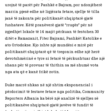
urojnë të parët për Pashkë e Bajram, por ndonjëherë
marrin pjesë edhe në ligjërata fetare, sjellje të tilla
janë të zakonta për politikanët shqiptarë gjatë
fushatave. Këtë pranëverë gjatë “rrugës” për në
zgjedhjet lokale të 14 majit përkuan të festohen 30
ditët e Ramazanit, Fiter Bajrami, Pashkët Katolike e
ato Ortodokse. Kjo ishte një mundësi e mirë për
politikanët shqiptarë që të tregonin edhe një herë
devotshmërinë e tyre si fetarë të përkushtuar dhe një
shans për të provuar të thithin sa më shumë vota
nga ata që e kanë frikë zotin.
Duke marrë shkas në një shtim eksponencial i
përdorimit të festave fetare nga politika, Community
Reporters Albania ka bërë një analizë të sjelljes së
politikanëve shqiptarë gjatë javëve të fundit të