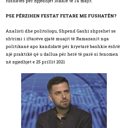
fushatës për zgjedhjet lokale të 14 majit.
PSE PËRZIHEN FESTAT FETARE ME FUSHATËN?
Analisti dhe politologu, Shpend Gashi shprehet se
shtrimi i iftarëve gjatë muajit të Ramazanit nga
politikanë apo kandidatë për kryetarë bashkie është
një praktikë që u dallua për herë të parë si fenomen
në zgjedhjet e 25 prillit 2021