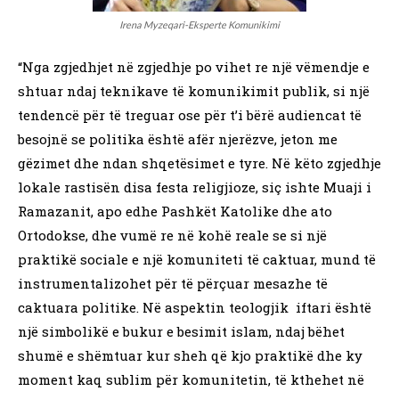
Irena Myzeqari-Eksperte Komunikimi
“Nga zgjedhjet në zgjedhje po vihet re një vëmendje e
shtuar ndaj teknikave të komunikimit publik, si një
tendencë për të treguar ose për t’i bërë audiencat të
besojnë se politika është afër njerëzve, jeton me
gëzimet dhe ndan shqetësimet e tyre. Në këto zgjedhje
lokale rastisën disa festa religjioze, siç ishte Muaji i
Ramazanit, apo edhe Pashkët Katolike dhe ato
Ortodokse, dhe vumë re në kohë reale se si një
praktikë sociale e një komuniteti të caktuar, mund të
instrumentalizohet për të përçuar mesazhe të
caktuara politike. Në aspektin teologjik iftari është
një simbolikë e bukur e besimit islam, ndaj bëhet
shumë e shëmtuar kur sheh që kjo praktikë dhe ky
moment kaq sublim për komunitetin, të kthehet në