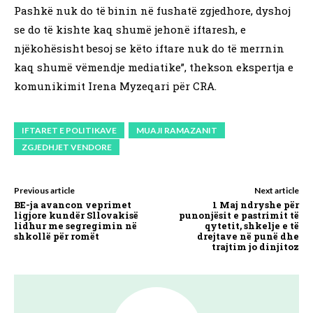
Pashkë nuk do të binin në fushatë zgjedhore, dyshoj
se do të kishte kaq shumë jehonë iftaresh, e
njëkohësisht besoj se këto iftare nuk do të merrnin
kaq shumë vëmendje mediatike”, thekson ekspertja e
komunikimit Irena Myzeqari për CRA.
IFTARET E POLITIKAVE
MUAJI RAMAZANIT
ZGJEDHJET VENDORE
Previous article
Next article
BE-ja avancon veprimet
1 Maj ndryshe për
ligjore kundër Sllovakisë
punonjësit e pastrimit të
lidhur me segregimin në
qytetit, shkelje e të
shkollë për romët
drejtave në punë dhe
trajtim jo dinjitoz