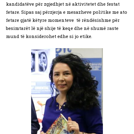
kandidatëve për zgjedhjet në aktivitetet dhe festat
fetare. Sipas saj përzjerja e mesazheve politike me ato
fetare gjatë këtyre momenteve të rëndësishme për
besimtarët lë një shije të keqe dhe në shumë raste
mund të konsiderohet edhe si jo etike.