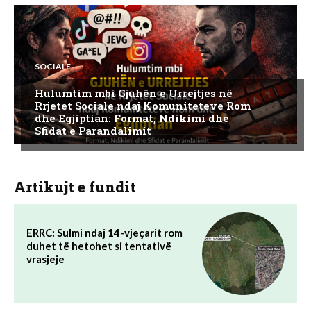
SOCIALE
Hulumtim mbi Gjuhën e Urrejtjes në
Rrjetet Sociale ndaj Komuniteteve Rom
dhe Egjiptian: Format, Ndikimi dhe
Sfidat e Parandalimit
Artikujt e fundit
ERRC: Sulmi ndaj 14-vjeçarit rom
duhet të hetohet si tentativë
vrasjeje