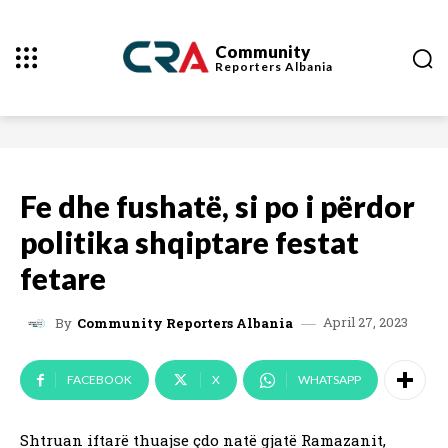
Community
Reporters
Albania
Fe dhe fushatë, si po i përdor
politika shqiptare festat
fetare
April 27, 2023
By
Community Reporters Albania
FACEBOOK
X
WHATSAPP
Shtruan iftarë thuajse çdo natë gjatë Ramazanit,