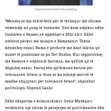
Shpend Gashi-Analist dhe politolog
“Mendoj se kjo është bërë për të tërhequr më shumë
vëmendje në prag të fushatës. Unë kam ndjekur edhe
fushatën e Ramës në zgjedhjet e 2021-shit. Edhe
atëherë përkoi me muajin e Ramazanit. Teksa
këndohej ezani, Rama e përdorte me kast faktin që
duhet të pushojmë se po flet Hoxha. Kur regjistrohej
me kamera e ndalonte fjalimin, me qëllim që të
dëgjohej ezani. Pastaj bën gjithmonë batuta për
tolerancën fetare, a thua se ka ndonjë meritë të
madhe shqiptari për tolerancë fetare”, shprehet
politologu, Shpend Gashi.
Edhe ekspertja e komunikimit, Irena Myzeqari
evidenton një shtim të përzjerjes së politikanëve dhe