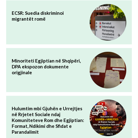
ECSR: Suedia diskriminoi
migrantët romë
Minoriteti Egjiptian në Shqipëri,
DPA ekspozon dokumente
origjinale
Hulumtim mbi Gjuhën e Urrejtjes
në Rrjetet Sociale ndaj
Komuniteteve Rom dhe Egjiptian:
Format, Ndikimi dhe Sfidat e
Parandalimit