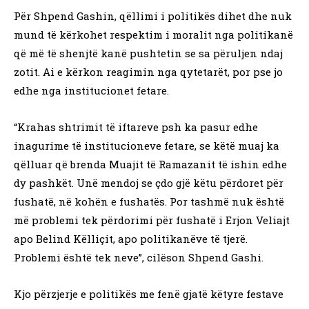
Për Shpend Gashin, qëllimi i politikës dihet dhe nuk
mund të kërkohet respektim i moralit nga politikanë
që më të shenjtë kanë pushtetin se sa përuljen ndaj
zotit. Ai e kërkon reagimin nga qytetarët, por pse jo
edhe nga institucionet fetare.
“Krahas shtrimit të iftareve psh ka pasur edhe
inagurime të institucioneve fetare, se këtë muaj ka
qëlluar që brenda Muajit të Ramazanit të ishin edhe
dy pashkët. Unë mendoj se çdo gjë këtu përdoret për
fushatë, në kohën e fushatës. Por tashmë nuk është
më problemi tek përdorimi për fushatë i Erjon Veliajt
apo Belind Këlliçit, apo politikanëve të tjerë.
Problemi është tek neve”, cilëson Shpend Gashi.
Kjo përzjerje e politikës me fenë gjatë këtyre festave