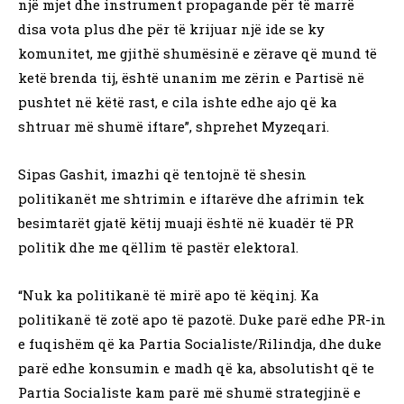
një mjet dhe instrument propagande për të marrë
disa vota plus dhe për të krijuar një ide se ky
komunitet, me gjithë shumësinë e zërave që mund të
ketë brenda tij, është unanim me zërin e Partisë në
pushtet në këtë rast, e cila ishte edhe ajo që ka
shtruar më shumë iftare”, shprehet Myzeqari.
Sipas Gashit, imazhi që tentojnë të shesin
politikanët me shtrimin e iftarëve dhe afrimin tek
besimtarët gjatë këtij muaji është në kuadër të PR
politik dhe me qëllim të pastër elektoral.
“Nuk ka politikanë të mirë apo të këqinj. Ka
politikanë të zotë apo të pazotë. Duke parë edhe PR-in
e fuqishëm që ka Partia Socialiste/Rilindja, dhe duke
parë edhe konsumin e madh që ka, absolutisht që te
Partia Socialiste kam parë më shumë strategjinë e