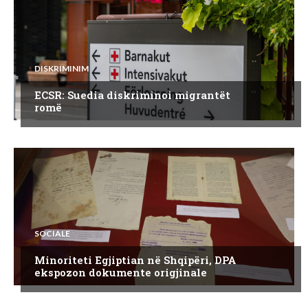
DISKRIMINIM
ECSR: Suedia diskriminoi migrantët
romë
SOCIALE
Minoriteti Egjiptian në Shqipëri, DPA
ekspozon dokumente origjinale