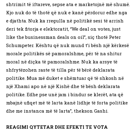
shtrimit të iftareve, sepse ata e marketojnë më shumë.
Kjo nuk do të thotë që nuk e kanë përdorur edhe nga
e djathta. Nuk ka rregulla në politikë sesi të arrish
deri tek fitorja e elektoratit, “We deal on votes, just
like the businessman deals on oil”, siç thotë Peter
Schumpeter. Kështu që nuk mund t’i bësh një kërkesë
morale politikës së pamoralshme, për të na shitur
moral në diçka të pamoralshme. Nuk ka arsye të
shfrytëzohen raste të tilla për të bërë deklarata
politike. Mua më duket e shëmtuar që të shkosh në
një Xhami apo në një Kishë dhe të bësh deklarata
politike. Edhe pse unë jam i bindur se klerët, ata që
mbajnë ufiqet më të larta kanë lidhje të forta politike
dhe me instanca më të larta”, thekson Gashi.
REAGIMI QYTETAR DHE EFEKTI TE VOTA