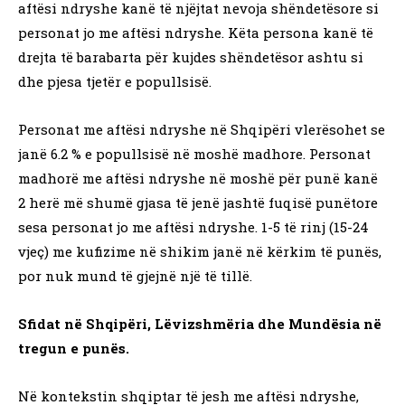
aftësi ndryshe kanë të njëjtat nevoja shëndetësore si
personat jo me aftësi ndryshe. Këta persona kanë të
drejta të barabarta për kujdes shëndetësor ashtu si
dhe pjesa tjetër e popullsisë.
Personat me aftësi ndryshe në Shqipëri vlerësohet se
janë 6.2 % e popullsisë në moshë madhore. Personat
madhorë me aftësi ndryshe në moshë për punë kanë
2 herë më shumë gjasa të jenë jashtë fuqisë punëtore
sesa personat jo me aftësi ndryshe. 1-5 të rinj (15-24
vjeç) me kufizime në shikim janë në kërkim të punës,
por nuk mund të gjejnë një të tillë.
Sfidat në Shqipëri, Lëvizshmëria dhe Mundësia në
tregun e punës.
Në kontekstin shqiptar të jesh me aftësi ndryshe,