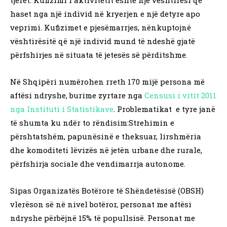
tjerët. Kufizimi i aktivitetit është një vështirësi që
haset nga një individ në kryerjen e një detyre apo
veprimi. Kufizimet e pjesëmarrjes, nënkuptojnë
vështirësitë që një individ mund të ndeshë gjatë
përfshirjes në situata të jetesës së përditshme.
Në Shqipëri numërohen rreth 170 mijë persona më
aftësi ndryshe, burime zyrtare nga
Censusi i vitit 2011
nga Instituti i Statistikave
. Problematikat e tyre janë
të shumta ku ndër to rëndisim:Strehimin e
përshtatshëm, papunësinë e theksuar, lirshmëria
dhe komoditeti lëvizës në jetën urbane dhe rurale,
përfshirja sociale dhe vendimarrja autonome.
Sipas Organizatës Botërore të Shëndetësisë (OBSH)
vlerëson së në nivel botëror, personat me aftësi
ndryshe përbëjnë 15% të popullsisë. Personat me