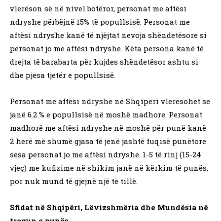
vlerëson së në nivel botëror, personat me aftësi
ndryshe përbëjnë 15% të popullsisë. Personat me
aftësi ndryshe kanë të njëjtat nevoja shëndetësore si
personat jo me aftësi ndryshe. Këta persona kanë të
drejta të barabarta për kujdes shëndetësor ashtu si
dhe pjesa tjetër e popullsisë.
Personat me aftësi ndryshe në Shqipëri vlerësohet se
janë 6.2 % e popullsisë në moshë madhore. Personat
madhorë me aftësi ndryshe në moshë për punë kanë
2 herë më shumë gjasa të jenë jashtë fuqisë punëtore
sesa personat jo me aftësi ndryshe. 1-5 të rinj (15-24
vjeç) me kufizime në shikim janë në kërkim të punës,
por nuk mund të gjejnë një të tillë.
Sfidat në Shqipëri, Lëvizshmëria dhe Mundësia në
tregun e punës.