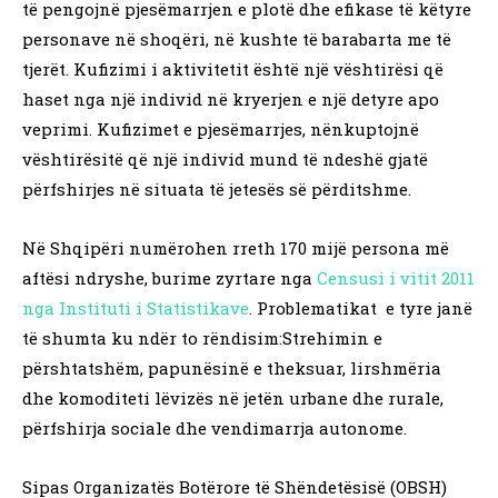
të pengojnë pjesëmarrjen e plotë dhe efikase të këtyre
personave në shoqëri, në kushte të barabarta me të
tjerët. Kufizimi i aktivitetit është një vështirësi që
haset nga një individ në kryerjen e një detyre apo
veprimi. Kufizimet e pjesëmarrjes, nënkuptojnë
vështirësitë që një individ mund të ndeshë gjatë
përfshirjes në situata të jetesës së përditshme.
Në Shqipëri numërohen rreth 170 mijë persona më
aftësi ndryshe, burime zyrtare nga
Censusi i vitit 2011
nga Instituti i Statistikave
. Problematikat e tyre janë
të shumta ku ndër to rëndisim:Strehimin e
përshtatshëm, papunësinë e theksuar, lirshmëria
dhe komoditeti lëvizës në jetën urbane dhe rurale,
përfshirja sociale dhe vendimarrja autonome.
Sipas Organizatës Botërore të Shëndetësisë (OBSH)