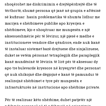
shoqërohet me diskrimimin e drejtëpërdrejtë dhe të
tërthortë, shumë persona që janë në grupin e aftësisë
së kufizuar hasin problematika të shumta lidhur me
marrjen e shërbimeve publike apo kryerjen e
shërbimeve, kjo e shoqëruar me mungesën e një
aksesueshmërie për të lëvizur, një pjesë e madhe e
institucioneve vendore dhe qëndrore, ende nuk kanë
të instaluar sistemet bazë drejtuese dhe sinjalizuese,
duket se vetëm përsonat tetraplegjik dhe paraplegjik
kanë mundësinë të lëvizin të lirë për të aksesuar dy
apo tre bulevarde kryesore në kryeqytet dhe personat
që nuk shikojnë dhe dëgjojnë e kanë të pamundur të
realizojnë shërbimet e tyre për mungesën e
infrastukturës në institucione apo shërbime private.
Për të realizuar këto shërbime, duhet patjetër një