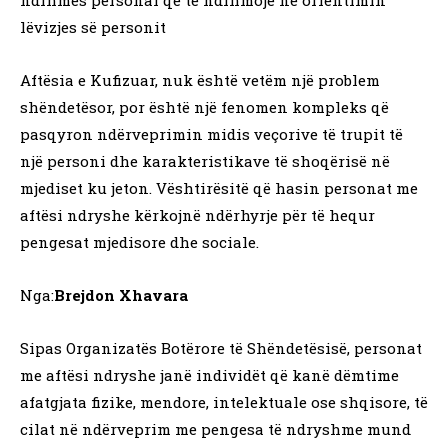
ndihmës personal që të ndihmojë në orientimin
lëvizjes së personit
Aftësia e Kufizuar, nuk është vetëm një problem
shëndetësor, por është një fenomen kompleks që
pasqyron ndërveprimin midis veçorive të trupit të
një personi dhe karakteristikave të shoqërisë në
mjediset ku jeton. Vështirësitë që hasin personat me
aftësi ndryshe kërkojnë ndërhyrje për të hequr
pengesat mjedisore dhe sociale.
Nga:
Brejdon Xhavara
Sipas Organizatës Botërore të Shëndetësisë, personat
me aftësi ndryshe janë individët që kanë dëmtime
afatgjata fizike, mendore, intelektuale ose shqisore, të
cilat në ndërveprim me pengesa të ndryshme mund