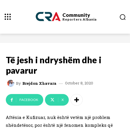
Community
Reporters
Albania
Të jesh i ndryshëm dhe i
pavarur
October 8, 2020
By
Brejdon Xhavara
FACEBOOK
X
Aftësia e Kufizuar, nuk është vetëm një problem
shëndetësor, por është një fenomen kompleks që