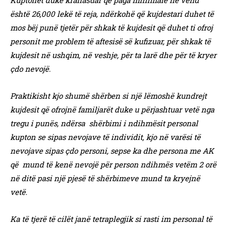
Kuptohet duke krahasuar që paga minimale në vend
është 26,000 lekë të reja, ndërkohë që kujdestari duhet të
mos bëj punë tjetër për shkak të kujdesit që duhet ti ofroj
personit me problem të aftesisë së kufizuar, për shkak të
kujdesit në ushqim, në veshje, për ta larë dhe për të kryer
çdo nevojë.
Praktikisht kjo shumë shërben si një lëmoshë kundrejt
kujdesit që ofrojnë familjarët duke u përjashtuar vetë nga
tregu i punës, ndërsa shërbimi i ndihmësit personal
kupton se sipas nevojave të individit, kjo në varësi të
nevojave sipas çdo personi, sepse ka dhe persona me AK
që mund të kenë nevojë për person ndihmës vetëm 2 orë
në ditë pasi një pjesë të shërbimeve mund ta kryejnë
vetë.
Ka të tjerë të cilët janë tetraplegjik si rasti im personal të