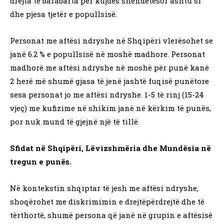
drejta të barabarta për kujdes shëndetësor ashtu si
dhe pjesa tjetër e popullsisë.
Personat me aftësi ndryshe në Shqipëri vlerësohet se
janë 6.2 % e popullsisë në moshë madhore. Personat
madhorë me aftësi ndryshe në moshë për punë kanë
2 herë më shumë gjasa të jenë jashtë fuqisë punëtore
sesa personat jo me aftësi ndryshe. 1-5 të rinj (15-24
vjeç) me kufizime në shikim janë në kërkim të punës,
por nuk mund të gjejnë një të tillë.
Sfidat në Shqipëri, Lëvizshmëria dhe Mundësia në
tregun e punës.
Në kontekstin shqiptar të jesh me aftësi ndryshe,
shoqërohet me diskrimimin e drejtëpërdrejtë dhe të
tërthortë, shumë persona që janë në grupin e aftësisë