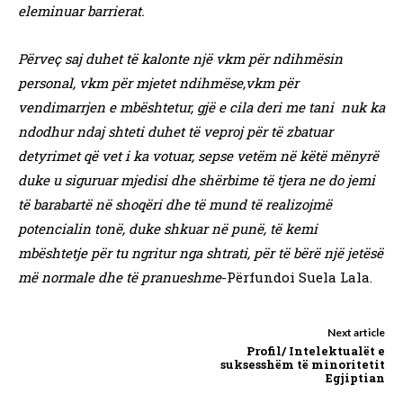
eleminuar barrierat.
Përveç saj duhet të kalonte një vkm për ndihmësin
personal, vkm për mjetet ndihmëse,vkm për
vendimarrjen e mbështetur, gjë e cila deri me tani nuk ka
ndodhur ndaj shteti duhet të veproj për të zbatuar
detyrimet që vet i ka votuar, sepse vetëm në këtë mënyrë
duke u siguruar mjedisi dhe shërbime të tjera ne do jemi
të barabartë në shoqëri dhe të mund të realizojmë
potencialin tonë, duke shkuar në punë, të kemi
mbështetje për tu ngritur nga shtrati, për të bërë një jetësë
më normale dhe të pranueshme
-Përfundoi Suela Lala.
Next article
Profil/ Intelektualët e
suksesshëm të minoritetit
Egjiptian