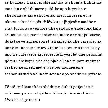
së kufizuar hasin problematika të shumta lidhur me
marrjen e shërbimeve publike apo kryerjen e
shërbimeve, kjo e shoqëruar me mungesën e një
aksesueshmërie për të lëvizur, një pjesë e madhe e
institucioneve vendore dhe qëndrore, ende nuk kanë
të instaluar sistemet bazë drejtuese dhe sinjalizuese,
duket se vetëm përsonat tetraplegjik dhe paraplegjik
kanë mundësinë të lëvizin të lirë për të aksesuar dy
apo tre bulevarde kryesore në kryeqytet dhe personat
që nuk shikojnë dhe dëgjojnë e kanë të pamundur të
realizojnë shërbimet e tyre për mungesën e
infrastukturës në institucione apo shërbime private.
Për të realizuar këto shërbime, duhet patjetër një
ndihmës personal që të ndihmojë në orientimin
lëvizjes së personit