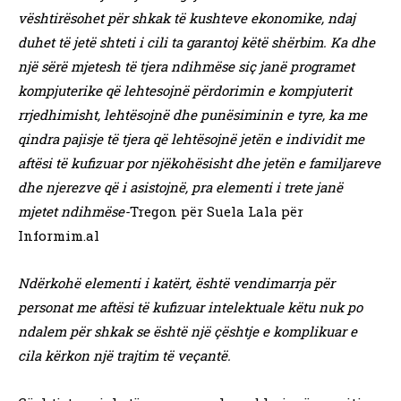
vështirësohet për shkak të kushteve ekonomike, ndaj
duhet të jetë shteti i cili ta garantoj këtë shërbim. Ka dhe
një sërë mjetesh të tjera ndihmëse siç janë programet
kompjuterike që lehtesojnë përdorimin e kompjuterit
rrjedhimisht, lehtësojnë dhe punësiminin e tyre, ka me
qindra pajisje të tjera që lehtësojnë jetën e individit me
aftësi të kufizuar por njëkohësisht dhe jetën e familjareve
dhe njerezve që i asistojnë, pra elementi i trete janë
mjetet ndihmëse-
Tregon për Suela Lala për
Informim.al
Ndërkohë elementi i katërt, është vendimarrja për
personat me aftësi të kufizuar intelektuale këtu nuk po
ndalem për shkak se është një çështje e komplikuar e
cila kërkon një trajtim të veçantë.