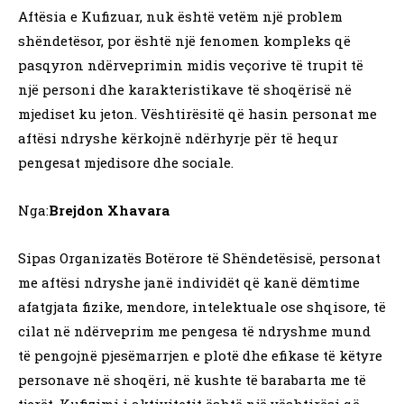
Aftësia e Kufizuar, nuk është vetëm një problem
shëndetësor, por është një fenomen kompleks që
pasqyron ndërveprimin midis veçorive të trupit të
një personi dhe karakteristikave të shoqërisë në
mjediset ku jeton. Vështirësitë që hasin personat me
aftësi ndryshe kërkojnë ndërhyrje për të hequr
pengesat mjedisore dhe sociale.
Nga:
Brejdon Xhavara
Sipas Organizatës Botërore të Shëndetësisë, personat
me aftësi ndryshe janë individët që kanë dëmtime
afatgjata fizike, mendore, intelektuale ose shqisore, të
cilat në ndërveprim me pengesa të ndryshme mund
të pengojnë pjesëmarrjen e plotë dhe efikase të këtyre
personave në shoqëri, në kushte të barabarta me të