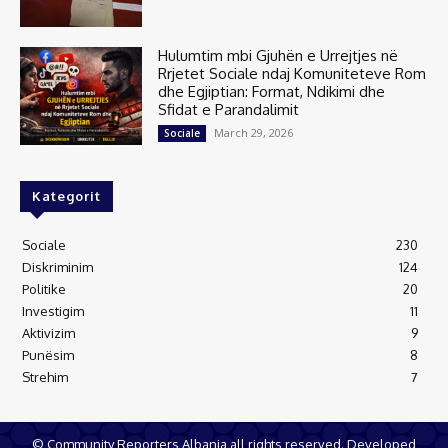
Hulumtim mbi Gjuhën e Urrejtjes në
Rrjetet Sociale ndaj Komuniteteve Rom
dhe Egjiptian: Format, Ndikimi dhe
Sfidat e Parandalimit
March 29, 2026
Sociale
Kategorit
Sociale
230
Diskriminim
124
Politike
20
Investigim
11
Aktivizim
9
Punësim
8
Strehim
7
© Community Reporters Albania all rights reserved. Developed