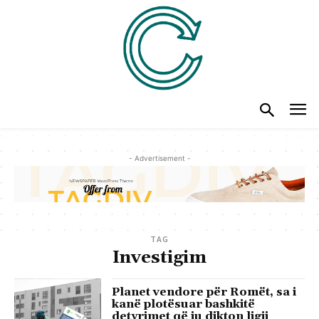
- Advertisement -
TAG
Investigim
Planet vendore për Romët, sa i
kanë plotësuar bashkitë
detyrimet që iu dikton ligji