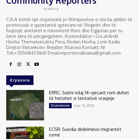
Community Reporters
Albania
C.R.A është një organizatë jo-fitimprurëse e cila ka qëllim të
promovojë e gazetarisë qytetare në Shqipëri dhe të
fuqizojë anëtarët e minoritetit Rom dhe Egjiptian për tu
bërë zëra të përgjegjshëm. Kryeredaktor i Cra.al:Ardit
Hoxha Themelues:Jeta Pera, Roden Hoxha, Lorin Kadiu
Drejtor Ekezekutiv: Brejdon Xhavara Kontakt: Nr
Tel:+355684331661 Email:reportersalbania@gmail.com
Kryesore
ERRC: Sulmi ndaj 14-vjeçarit rom duhet
të hetohet si tentativë vrasjeje
July 14, 2026
Diskriminim
ECSR: Suedia diskriminoi migrantët
romë