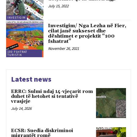
July 15, 2022
INVESTIGIM
Investigim/ Nga Lezha në Fier,
cilat janë sukseset dhe
dështimet e projektit “100
fshatrat”
November 26, 2021
100 FSHTRAT
TURISTIK
Latest news
ERRC: Sulmi ndaj 14-vjeçarit rom
duhet të hetohet si tentativë
vrasjeje
July 14, 2026
ECSR: Suedia diskriminoi
migrantët romë