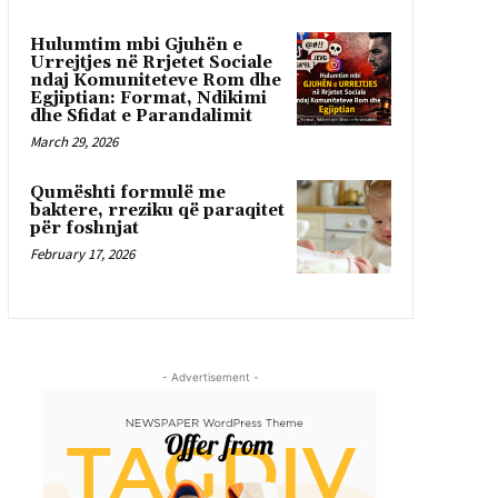
Hulumtim mbi Gjuhën e
Urrejtjes në Rrjetet Sociale
ndaj Komuniteteve Rom dhe
Egjiptian: Format, Ndikimi
dhe Sfidat e Parandalimit
March 29, 2026
Qumështi formulë me
baktere, rreziku që paraqitet
për foshnjat
February 17, 2026
- Advertisement -