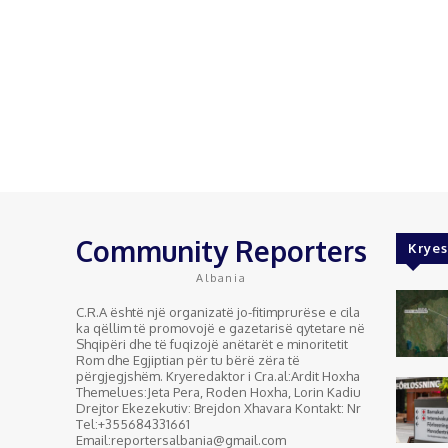
Community Reporters
Kryes
Albania
C.R.A është një organizatë jo-fitimprurëse e cila
ka qëllim të promovojë e gazetarisë qytetare në
Shqipëri dhe të fuqizojë anëtarët e minoritetit
Rom dhe Egjiptian për tu bërë zëra të
përgjegjshëm. Kryeredaktor i Cra.al:Ardit Hoxha
Themelues:Jeta Pera, Roden Hoxha, Lorin Kadiu
Drejtor Ekezekutiv: Brejdon Xhavara Kontakt: Nr
Tel:+355684331661
Email:reportersalbania@gmail.com