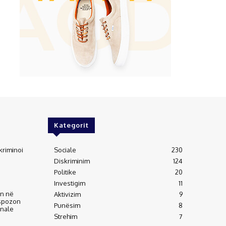
Kategorit
kriminoi
Sociale
230
Diskriminim
124
Politike
20
Investigim
11
an në
Aktivizim
9
kspozon
Punësim
8
inale
Strehim
7