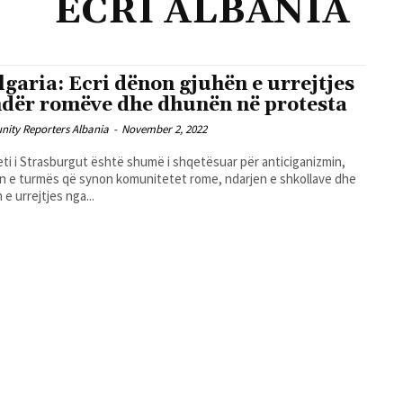
ECRI ALBANIA
lgaria: Ecri dënon gjuhën e urrejtjes
dër romëve dhe dhunën në protesta
ity Reporters Albania
-
November 2, 2022
ti i Strasburgut është shumë i shqetësuar për anticiganizmin,
 e turmës që synon komunitetet rome, ndarjen e shkollave dhe
 e urrejtjes nga...