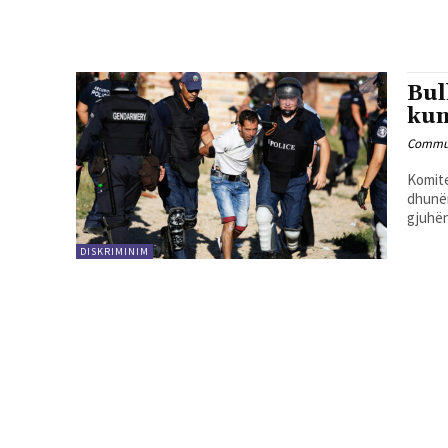
Bul
kun
Commun
Komite
dhunën
gjuhën
DISKRIMINIM