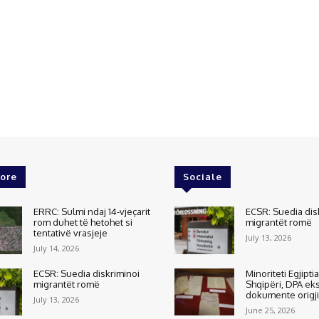
ore
Sociale
ERRC: Sulmi ndaj 14-vjeçarit
ECSR: Suedia dis
rom duhet të hetohet si
migrantët romë
tentativë vrasjeje
July 13, 2026
July 14, 2026
ECSR: Suedia diskriminoi
Minoriteti Egjipti
migrantët romë
Shqipëri, DPA e
dokumente origj
July 13, 2026
June 25, 2026