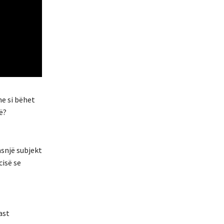
he si bëhet
ë?
asnjë subjekt
cisë se
ast