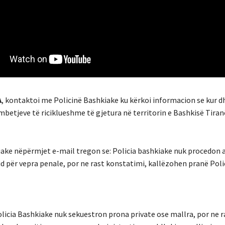
A
, kontaktoi me Policinë Bashkiake ku kërkoi informacion se kur d
mbetjeve të riciklueshme të gjetura në territorin e Bashkisë Tiran
iake nëpërmjet e-mail tregon se: Policia bashkiake nuk procedon 
d për vepra penale, por ne rast konstatimi, kallëzohen pranë Poli
olicia Bashkiake nuk sekuestron prona private ose mallra, por ne r