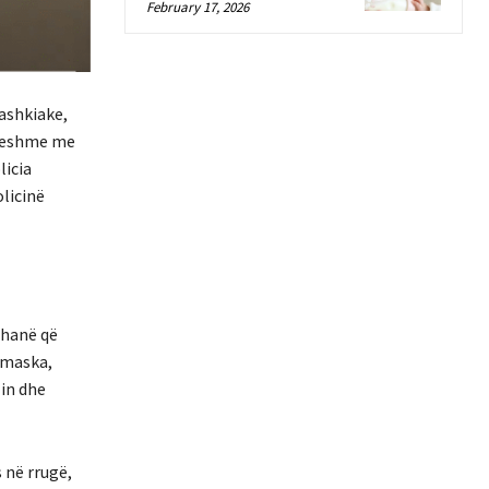
February 17, 2026
ashkiake,
lueshme me
licia
licinë
thanë që
r maska,
lin dhe
 në rrugë,