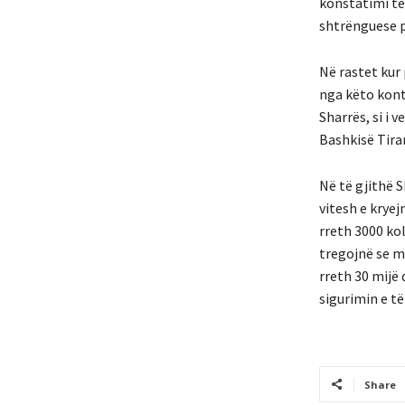
konstatimi te
shtrënguese p
Në rastet kur
nga këto konti
Sharrës, si i 
Bashkisë Tira
Në të gjithë 
vitesh e krye
rreth 3000 ko
tregojnë se m
rreth 30 mijë
sigurimin e të
Share