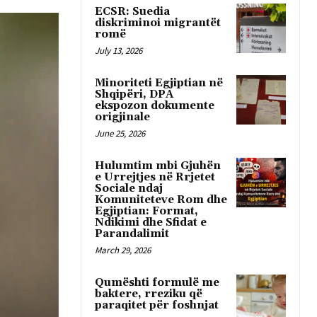
ECSR: Suedia
diskriminoi migrantët
romë
July 13, 2026
Minoriteti Egjiptian në
Shqipëri, DPA
ekspozon dokumente
origjinale
June 25, 2026
Hulumtim mbi Gjuhën
e Urrejtjes në Rrjetet
Sociale ndaj
Komuniteteve Rom dhe
Egjiptian: Format,
Ndikimi dhe Sfidat e
Parandalimit
March 29, 2026
Qumështi formulë me
baktere, rreziku që
paraqitet për foshnjat