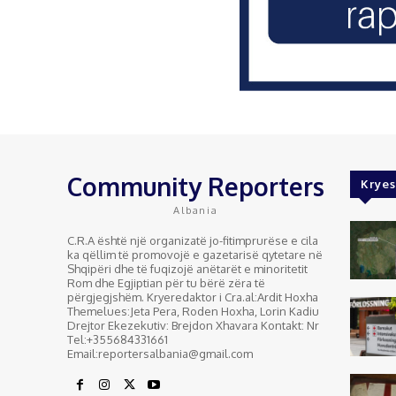
Community Reporters
Kryes
Albania
C.R.A është një organizatë jo-fitimprurëse e cila
ka qëllim të promovojë e gazetarisë qytetare në
Shqipëri dhe të fuqizojë anëtarët e minoritetit
Rom dhe Egjiptian për tu bërë zëra të
përgjegjshëm. Kryeredaktor i Cra.al:Ardit Hoxha
Themelues:Jeta Pera, Roden Hoxha, Lorin Kadiu
Drejtor Ekezekutiv: Brejdon Xhavara Kontakt: Nr
Tel:+355684331661
Email:reportersalbania@gmail.com