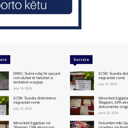
ore
Sociale
ERRC: Sulmi ndaj 14-vjeçarit
ECSR: Suedia dis
rom duhet të hetohet si
migrantët romë
tentativë vrasjeje
July 13, 2026
July 14, 2026
ECSR: Suedia diskriminoi
Minoriteti Egjipti
migrantët romë
Shqipëri, DPA e
dokumente origj
July 13, 2026
June 25, 2026
Minoriteti Egjiptian në
Hulumtim mbi Gj
Shqipëri, DPA ekspozon
Urrejtjes në Rrje