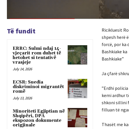
Të fundit
Ricikluesit R
shpesh herë ë
forcë, por ka 
ERRC: Sulmi ndaj 14-
Bashkiake ka 
vjeçarit rom duhet të
hetohet si tentativë
Bashkiake”
vrasjeje
July 14, 2026
Ja çfarë shkru
ECSR: Suedia
diskriminoi migrantët
”Erdhi policia
romë
kemi ardhur të
July 13, 2026
shkoni sillini
filluan të nga
Minoriteti Egjiptian në
Shqipëri, DPA
ekspozon dokumente
Thasët me kan
origjinale