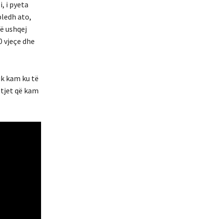
, i pyeta
bledh ato,
ë ushqej
0 vjeçe dhe
uk kam ku të
etjet që kam