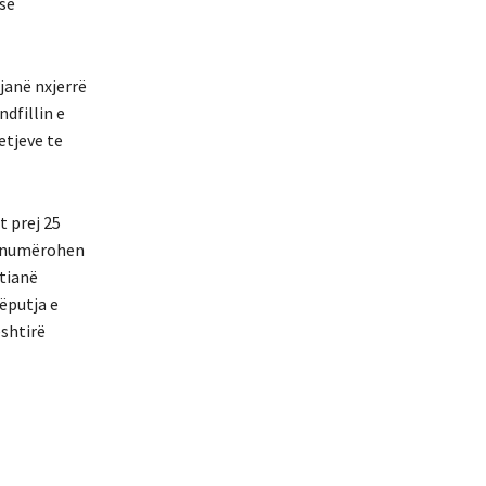
se
janë nxjerrë
ndfillin e
etjeve te
t prej 25
në numërohen
ptianë
ëputja e
shtirë