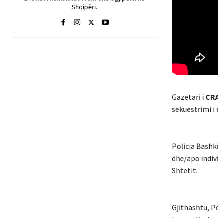
Shqipëri.
Gazetari i
CR
sekuestrimi i 
Policia Bashk
dhe/apo indivi
Shtetit.
Gjithashtu, P