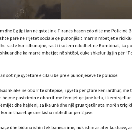
om dhe Egjiptian në qytetin e Tiranës hasen çdo ditë me Policinë B
shtë parë në rrjetet sociale që punonjësit marrin mbetjet e ricik
dhe raste kur i dhunojnë, rasti i sotëm ndodhet në Kombinat, ku po
shkuar dhe ka marrë mbetjet në shtëpi, duke shkelur ligjin për “Po
an sot një qytetarë e cila u bë pre e punonjëseve të policisë:
 Bashkiake në oborr të shtëpisë, i pyeta për çfarë keni ardhur, më 
 bëjmë pastrimin e oborrit me fëmijët që janë këtu, i kemi sjellu
 fëmijët dhe hajdeni, sa ika unë dhe një grua tjetër ata morën triçik
rkonin thasët që unë kisha mbledhur për 2 javë.
açe dhe bidona ishin tek banesa ime, nuk ishin as afër koshave, as