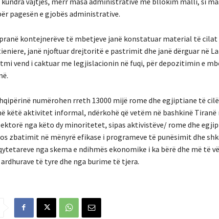
 kundra vajtjes, merr masa administrative me bllokim malli, si ma
ër pagesën e gjobës administrative.
 pranë kontejnerëve të mbetjeve janë konstatuar material të cilat 
eniere, janë njoftuar drejtoritë e pastrimit dhe janë dërguar në La
vetmi vend i caktuar me legjislacionin në fuqi, për depozitimin e mb
në.
Shqipërinë numërohen rreth 13000 mijë rome dhe egjiptiane të cilë
jnë këtë aktivitet informal, ndërkohë që vetëm në bashkinë Tira
lektorë nga këto dy minoritetet, sipas aktivistëve/ rome dhe egji
os zbatimit në mënyrë efikase i programeve të punësimit dhe shk
 qytetareve nga skema e ndihmës ekonomike i ka bërë dhe më të vë
 ardhurave të tyre dhe nga burime të tjera.