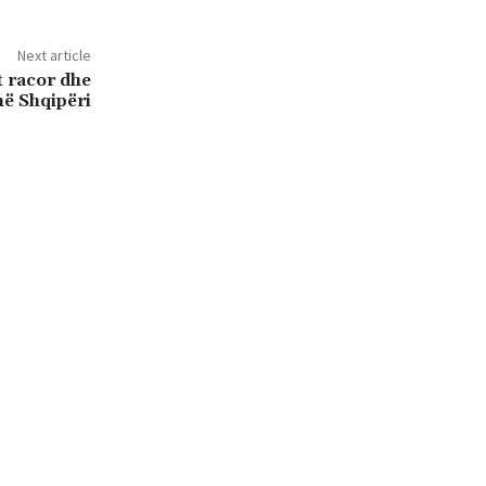
Next article
t racor dhe
në Shqipëri