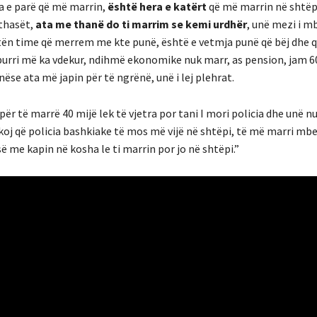
a e parë që më marrin,
është hera e katërt
që më marrin në shtëpi
 thasët,
ata me thanë do ti marrim se kemi urdhër
, unë mezi i m
tën time që merrem me kte punë, është e vetmja punë që bëj dhe q
 burri më ka vdekur, ndihmë ekonomike nuk marr, as pension, jam 6
 nëse ata më japin për të ngrënë, unë i lej plehrat.
për të marrë 40 mijë lek të vjetra por tani I mori policia dhe unë n
koj që policia bashkiake të mos më vijë në shtëpi, të më marri mb
 me kapin në kosha le ti marrin por jo në shtëpi.”