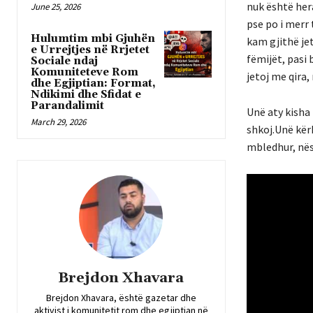
nuk është her
June 25, 2026
pse po i merr
Hulumtim mbi Gjuhën
kam gjithë je
e Urrejtjes në Rrjetet
fëmijët, pasi
Sociale ndaj
Komuniteteve Rom
jetoj me qira,
dhe Egjiptian: Format,
Ndikimi dhe Sfidat e
Parandalimit
Unë aty kisha 
March 29, 2026
shkoj.Unë kër
mbledhur, nësë
Brejdon Xhavara
Brejdon Xhavara, është gazetar dhe
aktivist i komunitetit rom dhe egjiptian në