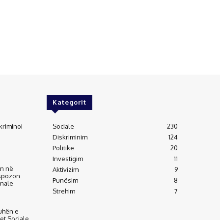
Kategorit
kriminoi
Sociale
230
Diskriminim
124
Politike
20
Investigim
11
an në
Aktivizim
9
kspozon
Punësim
8
inale
Strehim
7
uhën e
tet Sociale