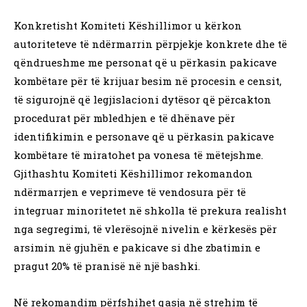
Konkretisht Komiteti Këshillimor u kërkon
autoriteteve të ndërmarrin përpjekje konkrete dhe të
qëndrueshme me personat që u përkasin pakicave
kombëtare për të krijuar besim në procesin e censit,
të sigurojnë që legjislacioni dytësor që përcakton
procedurat për mbledhjen e të dhënave për
identifikimin e personave që u përkasin pakicave
kombëtare të miratohet pa vonesa të mëtejshme.
Gjithashtu Komiteti Këshillimor rekomandon
ndërmarrjen e veprimeve të vendosura për të
integruar minoritetet në shkolla të prekura realisht
nga segregimi, të vlerësojnë nivelin e kërkesës për
arsimin në gjuhën e pakicave si dhe zbatimin e
pragut 20% të pranisë në një bashki.
Në rekomandim përfshihet qasja në strehim të