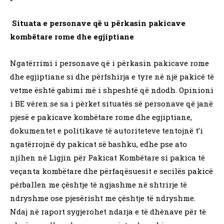
Situata e personave që u përkasin pakicave
kombëtare rome dhe egjiptiane
Ngatërrimi i personave që i përkasin pakicave rome
dhe egjiptiane si dhe përfshirja e tyre në një pakicë të
vetme është gabimi më i shpeshtë që ndodh. Opinioni
i BE vëren se sa i përket situatës së personave që janë
pjesë e pakicave kombëtare rome dhe egjiptiane,
dokumentet e politikave të autoriteteve tentojnë t’i
ngatërrojnë dy pakicat së bashku, edhe pse ato
njihen në Ligjin për Pakicat Kombëtare si pakica të
veçanta kombëtare dhe përfaqësuesit e secilës pakicë
përballen me çështje të ngjashme në shtrirje të
ndryshme ose pjesërisht me çështje të ndryshme.
Ndaj në raport sygjerohet ndarja e të dhënave për të