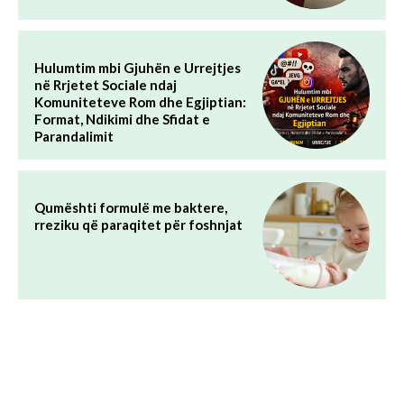
Hulumtim mbi Gjuhën e Urrejtjes
në Rrjetet Sociale ndaj
Komuniteteve Rom dhe Egjiptian:
Format, Ndikimi dhe Sfidat e
Parandalimit
Qumështi formulë me baktere,
rreziku që paraqitet për foshnjat