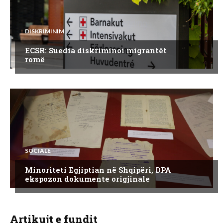
DISKRIMINIM
ECSR: Suedia diskriminoi migrantët
romë
SOCIALE
Minoriteti Egjiptian në Shqipëri, DPA
ekspozon dokumente origjinale
Artikujt e fundit