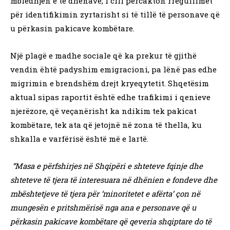
mbledhjen e të dhënave, i cili përcakton rregullimet
për identifikimin zyrtarisht si të tillë të personave që
u përkasin pakicave kombëtare.
Një plagë e madhe sociale që ka prekur të gjithë
vendin ëhtë padyshim emigracioni, pa lënë pas edhe
migrimin e brendshëm drejt kryeqytetit. Shqetësim
aktual sipas raportit është edhe trafikimi i qenieve
njerëzore, që veçanërisht ka ndikim tek pakicat
kombëtare, tek ata që jetojnë në zona të thella, ku
shkalla e varfërisë është më e lartë.
“Masa e përfshirjes në Shqipëri e shteteve fqinje dhe
shteteve të tjera të interesuara në dhënien e fondeve dhe
mbështetjeve të tjera për ‘minoritetet e afërta’ çon në
mungesën e pritshmërisë nga ana e personave që u
përkasin pakicave kombëtare që qeveria shqiptare do të