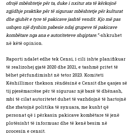
ofrojë mbështetje për ta, duke i nxitur ata të kërkojnë
zgjidhje praktike për të siguruar mbështetje për kulturat
dhe gjuhët e tyre të pakicave jashtë vendit. Kjo më pas
ushqen një dyshim pabesie ndaj grupeve të pakicave
kombëtare nga ana e autoriteteve shqiptare.”-
shkruhet
në këtë opinion.
Raporti ndalet edhe tek Censi, i cili ishte planifikuar
të realizohej gjatë 2020 dhe 2021, e tashmë pritet të
bëhet përfundimisht në tetor 2023. Komiteti
Këshillimor thekson rëndësinë e Censit dhe qasjes së
tij pjesëmarrëse për të siguruar një bazë të dhënash,
mbi të cilat autoritetet duhet të vazhdojnë të hartojnë
dhe zbatojnë politika të synuara, me kusht që
personat që i përkasin pakicave kombëtare të jenë
plotësisht të informuar dhe të kenë besim në
procesin e censit.