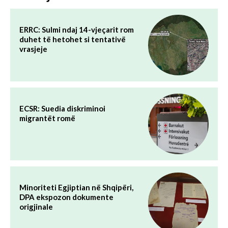
ERRC: Sulmi ndaj 14-vjeçarit rom
duhet të hetohet si tentativë
vrasjeje
ECSR: Suedia diskriminoi
migrantët romë
Minoriteti Egjiptian në Shqipëri,
DPA ekspozon dokumente
origjinale