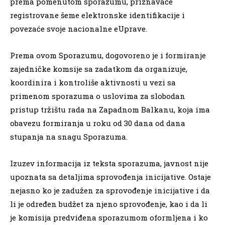
prema pomenutom sporazumu, priznavaće
registrovane šeme elektronske identifikacije i
povezaće svoje nacionalne eUprave.
Prema ovom Sporazumu, dogovoreno je i formiranje
zajedničke komsije sa zadatkom da organizuje,
koordinira i kontroliše aktivnosti u vezi sa
primenom sporazuma o uslovima za slobodan
pristup tržištu rada na Zapadnom Balkanu, koja ima
obavezu formiranja u roku od 30 dana od dana
stupanja na snagu Sporazuma.
Izuzev informacija iz teksta sporazuma, javnost nije
upoznata sa detaljima sprovođenja inicijative. Ostaje
nejasno ko je zadužen za sprovođenje inicijative i da
li je određen budžet za njeno sprovođenje, kao i da li
je komisija predviđena sporazumom oformljena i ko