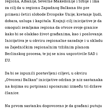
regiona, Albanije, Severne Makedonije i Srbije i ima
za cilj da u regionu Zapadnog Balkana što pre
primeni četiri slobode Evropske Unije; kretanje ljudi,
dobara, usluga i kapitala. Krajnji cilj inicijative je da
omogući zemljama regiona da otvore svoje granice
kako bi se olakšao život građanima, kao i poslovanje.
Inicijativa je u okviru regionalne saradnje i u skladu
sa Zajedničkim regionalnim tržišnim planom
Berlinskog procesa, te joj se nisu usprotivile SAD i
EU.
Da bi se ispunili postavljeni ciljevi, u okviru
„Otvoreni Balkan“ inicijative održan je niz sastanaka
na kojima su potpisani sporazumi između tri države
članice.
Na prvom sastanku dogovoreno je da građani putuju