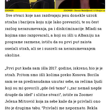
Sve stvari koje nas razdvajaju jesu donekle uzrok
straha i barijera koju nije lako prevazići, te su čest
razlog nerazumevanja, pa i diskriminacije. Mladi sa
kojima smo razgovarali, a koji su išli u Albaniju na
programe razmene, ističu da su prvi put zaista
osećali strah, ali se i susreli sa nerazumevanjem
okoline.
„Prvi put kada sam išla 2017. godine, iskreno, bio je je
strah. Pritom smo išli kolima preko Kosova. Borila
sam se sa predrasudama unutar sebe, sa rečima ljudi
koji su mi govorili „gde ćeš tamo” i „zar nemaš negde
drugde da ideš” i slične stvari“, ističe za Zoomer
Jelena Mitrović koja za sebe kaže da je privlači ono
što je drugima tabu. “Privlači me nepoznato. Rekla