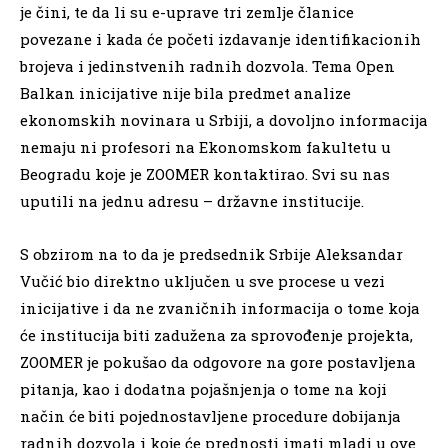
je čini, te da li su e-uprave tri zemlje članice
povezane i kada će početi izdavanje identifikacionih
brojeva i jedinstvenih radnih dozvola. Tema Open
Balkan inicijative nije bila predmet analize
ekonomskih novinara u Srbiji, a dovoljno informacija
nemaju ni profesori na Ekonomskom fakultetu u
Beogradu koje je ZOOMER kontaktirao. Svi su nas
uputili na jednu adresu – državne institucije.
S obzirom na to da je predsednik Srbije Aleksandar
Vučić bio direktno uključen u sve procese u vezi
inicijative i da ne zvaničnih informacija o tome koja
će institucija biti zadužena za sprovođenje projekta,
ZOOMER je pokušao da odgovore na gore postavljena
pitanja, kao i dodatna pojašnjenja o tome na koji
način će biti pojednostavljene procedure dobijanja
radnih dozvola i koje će prednosti imati mladi u ove