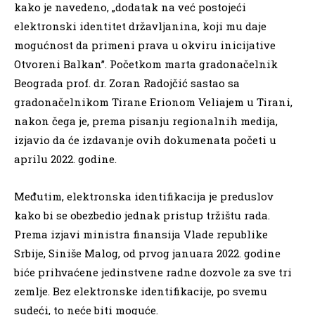
kako je navedeno, „dodatak na već postojeći
elektronski identitet državljanina, koji mu daje
mogućnost da primeni prava u okviru inicijative
Otvoreni Balkan”. Početkom marta gradonačelnik
Beograda prof. dr. Zoran Radojčić sastao sa
gradonačelnikom Tirane Erionom Veliajem u Tirani,
nakon čega je, prema pisanju regionalnih medija,
izjavio da će izdavanje ovih dokumenata početi u
aprilu 2022. godine.
Međutim, elektronska identifikacija je preduslov
kako bi se obezbedio jednak pristup tržištu rada.
Prema izjavi ministra finansija Vlade republike
Srbije, Siniše Malog, od prvog januara 2022. godine
biće prihvaćene jedinstvene radne dozvole za sve tri
zemlje. Bez elektronske identifikacije, po svemu
sudeći, to neće biti moguće.