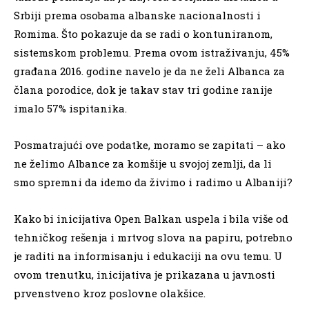
Srbiji prema osobama albanske nacionalnosti i
Romima. Što pokazuje da se radi o kontuniranom,
sistemskom problemu. Prema ovom istraživanju, 45%
građana 2016. godine navelo je da ne želi Albanca za
člana porodice, dok je takav stav tri godine ranije
imalo 57% ispitanika.
Posmatrajući ove podatke, moramo se zapitati – ako
ne želimo Albance za komšije u svojoj zemlji, da li
smo spremni da idemo da živimo i radimo u Albaniji?
Kako bi inicijativa Open Balkan uspela i bila više od
tehničkog rešenja i mrtvog slova na papiru, potrebno
je raditi na informisanju i edukaciji na ovu temu. U
ovom trenutku, inicijativa je prikazana u javnosti
prvenstveno kroz poslovne olakšice.