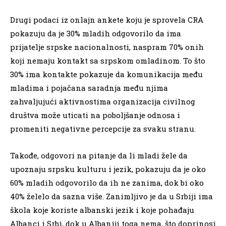
Drugi podaci iz onlajn ankete koju je sprovela CRA
pokazuju da je 30% mladih odgovorilo da ima
prijatelje srpske nacionalnosti, naspram 70% onih
koji nemaju kontakt sa srpskom omladinom. To što
30% ima kontakte pokazuje da komunikacija među
mladima i pojačana saradnja među njima
zahvaljujući aktivnostima organizacija civilnog
društva može uticati na poboljšanje odnosa i
promeniti negativne percepcije za svaku stranu.
Takođe, odgovori na pitanje da li mladi žele da
upoznaju srpsku kulturu i jezik, pokazuju da je oko
60% mladih odgovorilo da ih ne zanima, dok bi oko
40% želelo da sazna više. Zanimljivo je da u Srbiji ima
škola koje koriste albanski jezik i koje pohađaju
Albanci i Srbi, dok u Albaniji toga nema, što doprinosi