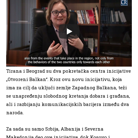
Tirana i Beograd su dva pokretačka centra inicijative
„Otvoreni Balkan“. Kroz ovu novu inicijativu, koja
ima za cilj da uključi zemlje Zapadnog Balkana, teži
se unapređenju slobodnog kretanja dobara i građana,
ali i razbijanju komunikacijskih barijera između dva
naroda.
Za sada su samo Srbija, Albanija i Severna
Makedonija deo ove inicijative, dok Kosovo i