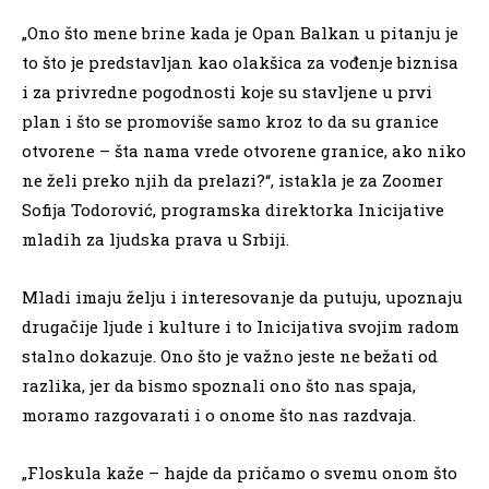
„Ono što mene brine kada je Opan Balkan u pitanju je
to što je predstavljan kao olakšica za vođenje biznisa
i za privredne pogodnosti koje su stavljene u prvi
plan i što se promoviše samo kroz to da su granice
otvorene – šta nama vrede otvorene granice, ako niko
ne želi preko njih da prelazi?“, istakla je za Zoomer
Sofija Todorović, programska direktorka Inicijative
mladih za ljudska prava u Srbiji.
Mladi imaju želju i interesovanje da putuju, upoznaju
drugačije ljude i kulture i to Inicijativa svojim radom
stalno dokazuje. Ono što je važno jeste ne bežati od
razlika, jer da bismo spoznali ono što nas spaja,
moramo razgovarati i o onome što nas razdvaja.
„Floskula kaže – hajde da pričamo o svemu onom što