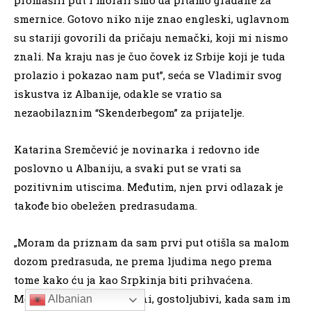
promašili put i morali smo da pitamo građane za
smernice. Gotovo niko nije znao engleski, uglavnom
su stariji govorili da pričaju nemački, koji mi nismo
znali. Na kraju nas je čuo čovek iz Srbije koji je tuda
prolazio i pokazao nam put”, seća se Vladimir svog
iskustva iz Albanije, odakle se vratio sa
nezaobilaznim “Skenderbegom” za prijatelje.
Katarina Sremčević je novinarka i redovno ide
poslovno u Albaniju, a svaki put se vrati sa
pozitivnim utiscima. Međutim, njen prvi odlazak je
takođe bio obeležen predrasudama.
„Moram da priznam da sam prvi put otišla sa malom
dozom predrasuda, ne prema ljudima nego prema
tome kako ću ja kao Srpkinja biti prihvaćena.
Međutim ljudi su predivni, gostoljubivi, kada sam im
Albanian