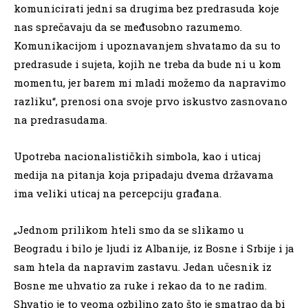
komunicirati jedni sa drugima bez predrasuda koje
nas sprečavaju da se međusobno razumemo.
Komunikacijom i upoznavanjem shvatamo da su to
predrasude i sujeta, kojih ne treba da bude ni u kom
momentu, jer barem mi mladi možemo da napravimo
razliku“, prenosi ona svoje prvo iskustvo zasnovano
na predrasudama.
Upotreba nacionalističkih simbola, kao i uticaj
medija na pitanja koja pripadaju dvema državama
ima veliki uticaj na percepciju građana.
„Jednom prilikom hteli smo da se slikamo u
Beogradu i bilo je ljudi iz Albanije, iz Bosne i Srbije i ja
sam htela da napravim zastavu. Jedan učesnik iz
Bosne me uhvatio za ruke i rekao da to ne radim.
Shvatio je to veoma ozbiljno zato što je smatrao da bi