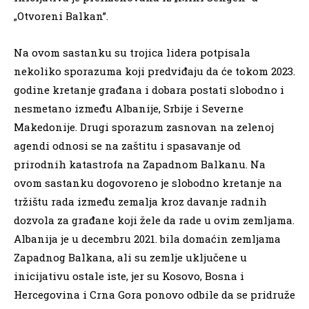
„Otvoreni Balkan”.
Na ovom sastanku su trojica lidera potpisala
nekoliko sporazuma koji predviđaju da će tokom 2023.
godine kretanje građana i dobara postati slobodno i
nesmetano između Albanije, Srbije i Severne
Makedonije. Drugi sporazum zasnovan na zelenoj
agendi odnosi se na zaštitu i spasavanje od
prirodnih katastrofa na Zapadnom Balkanu. Na
ovom sastanku dogovoreno je slobodno kretanje na
tržištu rada između zemalja kroz davanje radnih
dozvola za građane koji žele da rade u ovim zemljama.
Albanija je u decembru 2021. bila domaćin zemljama
Zapadnog Balkana, ali su zemlje uključene u
inicijativu ostale iste, jer su Kosovo, Bosna i
Hercegovina i Crna Gora ponovo odbile da se pridruže