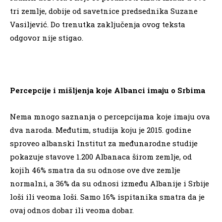
tri zemlje, dobije od savetnice predsednika Suzane
Vasiljević. Do trenutka zaključenja ovog teksta
odgovor nije stigao.
Percepcije i mišljenja koje Albanci imaju o Srbima
Nema mnogo saznanja o percepcijama koje imaju ova
dva naroda. Međutim, studija koju je 2015. godine
sproveo albanski Institut za međunarodne studije
pokazuje stavove 1.200 Albanaca širom zemlje, od
kojih 46% smatra da su odnose ove dve zemlje
normalni, a 36% da su odnosi između Albanije i Srbije
loši ili veoma loši. Samo 16% ispitanika smatra da je
ovaj odnos dobar ili veoma dobar.