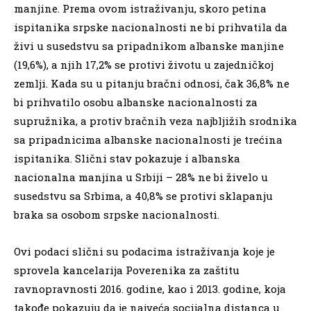
manjine. Prema ovom istraživanju, skoro petina
ispitanika srpske nacionalnosti ne bi prihvatila da
živi u susedstvu sa pripadnikom albanske manjine
(19,6%), a njih 17,2% se protivi životu u zajedničkoj
zemlji. Kada su u pitanju bračni odnosi, čak 36,8% ne
bi prihvatilo osobu albanske nacionalnosti za
supružnika, a protiv bračnih veza najbljižih srodnika
sa pripadnicima albanske nacionalnosti je trećina
ispitanika. Slični stav pokazuje i albanska
nacionalna manjina u Srbiji – 28% ne bi živelo u
susedstvu sa Srbima, a 40,8% se protivi sklapanju
braka sa osobom srpske nacionalnosti.
Ovi podaci slični su podacima istraživanja koje je
sprovela kancelarija Poverenika za zaštitu
ravnopravnosti 2016. godine, kao i 2013. godine, koja
takođe pokazuju da je najveća socijalna distanca u