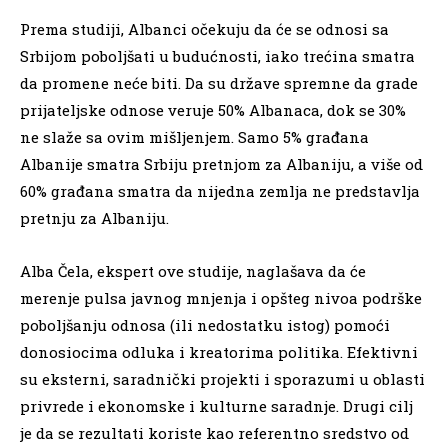
Prema studiji, Albanci očekuju da će se odnosi sa
Srbijom poboljšati u budućnosti, iako trećina smatra
da promene neće biti. Da su države spremne da grade
prijateljske odnose veruje 50% Albanaca, dok se 30%
ne slaže sa ovim mišljenjem. Samo 5% građana
Albanije smatra Srbiju pretnjom za Albaniju, a više od
60% građana smatra da nijedna zemlja ne predstavlja
pretnju za Albaniju.
Alba Čela, ekspert ove studije, naglašava da će
merenje pulsa javnog mnjenja i opšteg nivoa podrške
poboljšanju odnosa (ili nedostatku istog) pomoći
donosiocima odluka i kreatorima politika. Efektivni
su eksterni, saradnički projekti i sporazumi u oblasti
privrede i ekonomske i kulturne saradnje. Drugi cilj
je da se rezultati koriste kao referentno sredstvo od