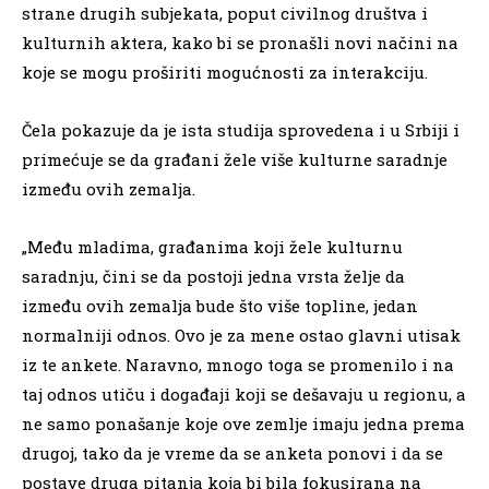
strane drugih subjekata, poput civilnog društva i
kulturnih aktera, kako bi se pronašli novi načini na
koje se mogu proširiti mogućnosti za interakciju.
Čela pokazuje da je ista studija sprovedena i u Srbiji i
primećuje se da građani žele više kulturne saradnje
između ovih zemalja.
„Među mladima, građanima koji žele kulturnu
saradnju, čini se da postoji jedna vrsta želje da
između ovih zemalja bude što više topline, jedan
normalniji odnos. Ovo je za mene ostao glavni utisak
iz te ankete. Naravno, mnogo toga se promenilo i na
taj odnos utiču i događaji koji se dešavaju u regionu, a
ne samo ponašanje koje ove zemlje imaju jedna prema
drugoj, tako da je vreme da se anketa ponovi i da se
postave druga pitanja koja bi bila fokusirana na