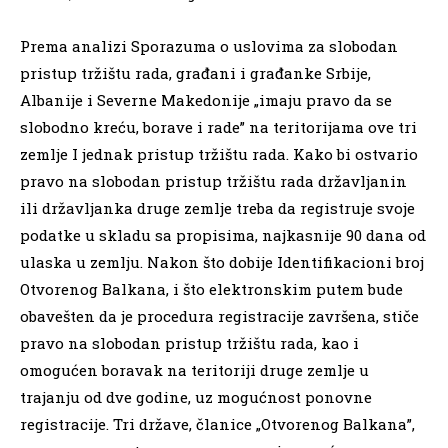
Prema analizi Sporazuma o uslovima za slobodan
pristup tržištu rada, građani i građanke Srbije,
Albanije i Severne Makedonije „imaju pravo da se
slobodno kreću, borave i rade” na teritorijama ove tri
zemlje I jednak pristup tržištu rada. Kako bi ostvario
pravo na slobodan pristup tržištu rada državljanin
ili državljanka druge zemlje treba da registruje svoje
podatke u skladu sa propisima, najkasnije 90 dana od
ulaska u zemlju. Nakon što dobije Identifikacioni broj
Otvorenog Balkana, i što elektronskim putem bude
obavešten da je procedura registracije završena, stiče
pravo na slobodan pristup tržištu rada, kao i
omogućen boravak na teritoriji druge zemlje u
trajanju od dve godine, uz mogućnost ponovne
registracije. Tri države, članice „Otvorenog Balkana”,