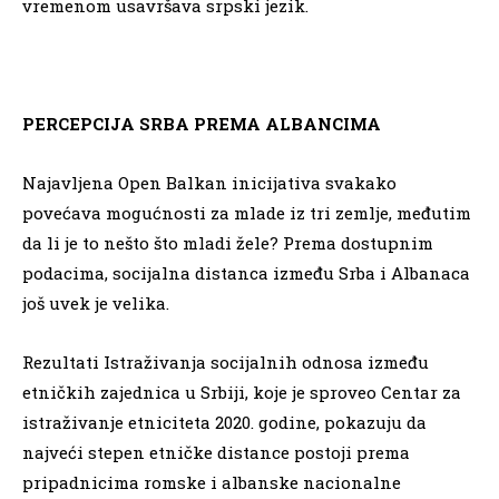
vremenom usavršava srpski jezik.
PERCEPCIJA SRBA PREMA ALBANCIMA
Najavljena Open Balkan inicijativa svakako
povećava mogućnosti za mlade iz tri zemlje, međutim
da li je to nešto što mladi žele? Prema dostupnim
podacima, socijalna distanca između Srba i Albanaca
još uvek je velika.
Rezultati Istraživanja socijalnih odnosa između
etničkih zajednica u Srbiji, koje je sproveo Centar za
istraživanje etniciteta 2020. godine, pokazuju da
najveći stepen etničke distance postoji prema
pripadnicima romske i albanske nacionalne