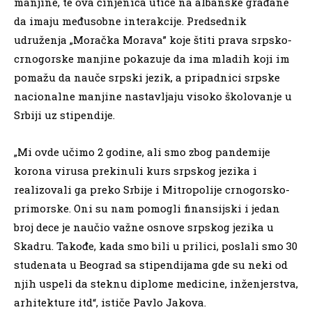
manjine, te ova činjenica utiče na albanske građane
da imaju međusobne interakcije. Predsednik
udruženja „Moračka Morava” koje štiti prava srpsko-
crnogorske manjine pokazuje da ima mladih koji im
pomažu da nauče srpski jezik, a pripadnici srpske
nacionalne manjine nastavljaju visoko školovanje u
Srbiji uz stipendije.
„Mi ovde učimo 2 godine, ali smo zbog pandemije
korona virusa prekinuli kurs srpskog jezika i
realizovali ga preko Srbije i Mitropolije crnogorsko-
primorske. Oni su nam pomogli finansijski i jedan
broj dece je naučio važne osnove srpskog jezika u
Skadru. Takođe, kada smo bili u prilici, poslali smo 30
studenata u Beograd sa stipendijama gde su neki od
njih uspeli da steknu diplome medicine, inženjerstva,
arhitekture itd“, ističe Pavlo Jakova.