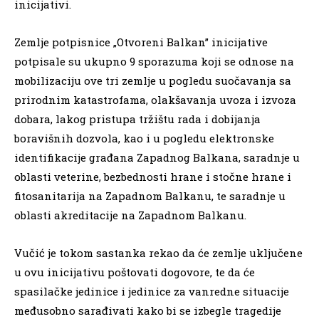
inicijativi.
Zemlje potpisnice „Otvoreni Balkan” inicijative
potpisale su ukupno 9 sporazuma koji se odnose na
mobilizaciju ove tri zemlje u pogledu suočavanja sa
prirodnim katastrofama, olakšavanja uvoza i izvoza
dobara, lakog pristupa tržištu rada i dobijanja
boravišnih dozvola, kao i u pogledu elektronske
identifikacije građana Zapadnog Balkana, saradnje u
oblasti veterine, bezbednosti hrane i stočne hrane i
fitosanitarija na Zapadnom Balkanu, te saradnje u
oblasti akreditacije na Zapadnom Balkanu.
Vučić je tokom sastanka rekao da će zemlje uključene
u ovu inicijativu poštovati dogovore, te da će
spasilačke jedinice i jedinice za vanredne situacije
međusobno sarađivati kako bi se izbegle tragedije