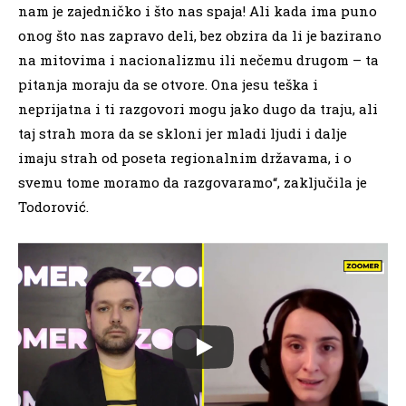
nam je zajedničko i što nas spaja! Ali kada ima puno
onog što nas zapravo deli, bez obzira da li je bazirano
na mitovima i nacionalizmu ili nečemu drugom – ta
pitanja moraju da se otvore. Ona jesu teška i
neprijatna i ti razgovori mogu jako dugo da traju, ali
taj strah mora da se skloni jer mladi ljudi i dalje
imaju strah od poseta regionalnim državama, i o
svemu tome moramo da razgovaramo“, zaključila je
Todorović.