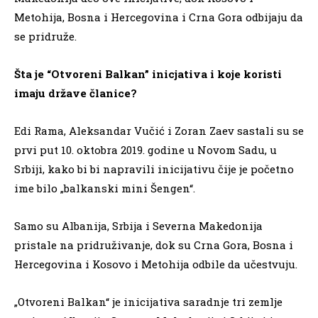
Metohija, Bosna i Hercegovina i Crna Gora odbijaju da
se pridruže.
Šta je “Otvoreni Balkan” inicjativa i koje koristi
imaju države članice?
Edi Rama, Aleksandar Vučić i Zoran Zaev sastali su se
prvi put 10. oktobra 2019. godine u Novom Sadu, u
Srbiji, kako bi bi napravili inicijativu čije je početno
ime bilo „balkanski mini Šengen“.
Samo su Albanija, Srbija i Severna Makedonija
pristale na pridruživanje, dok su Crna Gora, Bosna i
Hercegovina i Kosovo i Metohija odbile da učestvuju.
„Otvoreni Balkan“ je inicijativa saradnje tri zemlje