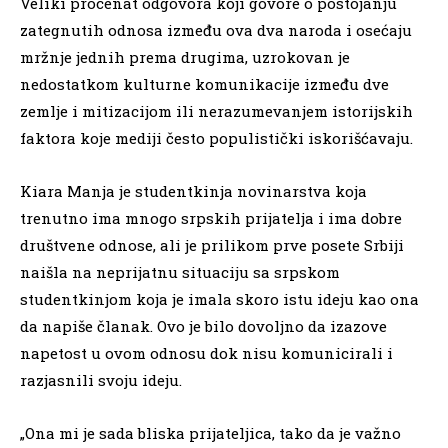
Veliki procenat odgovora koji govore o postojanju
zategnutih odnosa između ova dva naroda i osećaju
mržnje jednih prema drugima, uzrokovan je
nedostatkom kulturne komunikacije između dve
zemlje i mitizacijom ili nerazumevanjem istorijskih
faktora koje mediji često populistički iskorišćavaju.
Kiara Manja je studentkinja novinarstva koja
trenutno ima mnogo srpskih prijatelja i ima dobre
društvene odnose, ali je prilikom prve posete Srbiji
naišla na neprijatnu situaciju sa srpskom
studentkinjom koja je imala skoro istu ideju kao ona
da napiše članak. Ovo je bilo dovoljno da izazove
napetost u ovom odnosu dok nisu komunicirali i
razjasnili svoju ideju.
„Ona mi je sada bliska prijateljica, tako da je važno