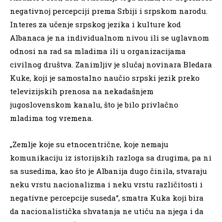
negativnoj percepciji prema Srbiji i srpskom narodu.
Interes za učenje srpskog jezika i kulture kod
Albanaca je na individualnom nivou ili se uglavnom
odnosi na rad sa mladima ili u organizacijama
civilnog društva. Zanimljiv je slučaj novinara Bledara
Kuke, koji je samostalno naučio srpski jezik preko
televizijskih prenosa na nekadašnjem
jugoslovenskom kanalu, što je bilo privlačno
mladima tog vremena.
„Zemlje koje su etnocentrične, koje nemaju
komunikaciju iz istorijskih razloga sa drugima, pa ni
sa susedima, kao što je Albanija dugo činila, stvaraju
neku vrstu nacionalizma i neku vrstu različitosti i
negativne percepcije suseda“, smatra Kuka koji bira
da nacionalistička shvatanja ne utiču na njega i da