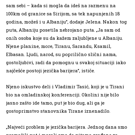
sam sebi – kada si mogla da ideš na razmenu na
100km od granice sa Sirijom, sa tek napunjenih 18
godina, možeš i u Albaniju”, dodaje Jelena. Nakon tog
puta, Albaniju posetila nebrojano puta. „Ja sam od
onih osoba koje su da kažem zaljubljene u Albaniju.
Njene planine, more, Tiranu, Sarandu, Ksamil,
Elbasan. Ljudi, narod, su poprilično slični nama,
gostoljubivi, radi da pomognu u svakoj situaciji iako
najčešće postoji jezička barijera”, ističe.
Njeno iskustvo deli i Vladimir Tasić, koji je u Tirani
bio na omladinskoj konferenciji. Okolini nije bilo
jasno zašto ide tamo, put je bio dug, ali ga je
gostoprimstvo stanovnika Tirane iznenadilo.
„Najveći problem je jezička barijera. Jednog dana smo