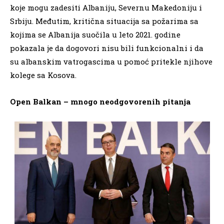
koje mogu zadesiti Albaniju, Severnu Makedoniju i
Srbiju. Međutim, kritična situacija sa požarima sa
kojima se Albanija suočila u leto 2021. godine
pokazala je da dogovori nisu bili funkcionalni i da
su albanskim vatrogascima u pomoć pritekle njihove
kolege sa Kosova.
Open Balkan – mnogo neodgovorenih pitanja