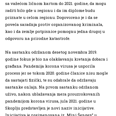
sa važećom ličnom kartom do 2021. godine, da mogu
raditi bilo gde u regionu i da im diplome budu
priznate u celom regionu. Dogovoreno je i da se
poveća saradnja protiv organizovanog kriminala,
kao i da zemlje potpisnice pomognu jedna drugoj u
odgovoru na prirodne katastrofe.
Na sastanku održanom desetog novembra 2019.
godine fokus je bio na olakšavanju kretanja dobara i
građana. Pandemija korona virusa je usporila
process jer se tokom 2020. godine članice nisu mogle
da sastajati fizički, te su odabrale da održavaju
sastanke onlajn. Na prvom sastanku održanom
uživo, nakon ublažavanja mera prouzrokovanih
pandemijom korona virusa, jula 2021. godine u
Skoplju predstavljen je novi naziv inicijative.
Inicijativa je preimenovana iz „Mini Šengen” u