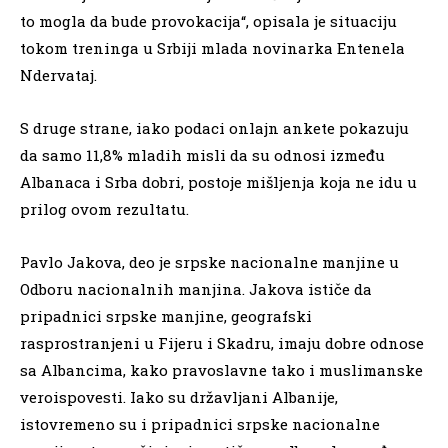
to mogla da bude provokacija“, opisala je situaciju
tokom treninga u Srbiji mlada novinarka Entenela
Ndervataj.
S druge strane, iako podaci onlajn ankete pokazuju
da samo 11,8% mladih misli da su odnosi između
Albanaca i Srba dobri, postoje mišljenja koja ne idu u
prilog ovom rezultatu.
Pavlo Jakova, deo je srpske nacionalne manjine u
Odboru nacionalnih manjina. Jakova ističe da
pripadnici srpske manjine, geografski
rasprostranjeni u Fijeru i Skadru, imaju dobre odnose
sa Albancima, kako pravoslavne tako i muslimanske
veroispovesti. Iako su državljani Albanije,
istovremeno su i pripadnici srpske nacionalne