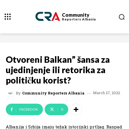
Community
Reporters
Albania
Otvoreni Balkan” šansa za
ujedinjenje ili retorika za
političku korist?
March 27, 2022
By
Community Reporters Albania
FACEBOOK
X
Albanija i Srbija imaju težak istorijski prtljag. Raspad