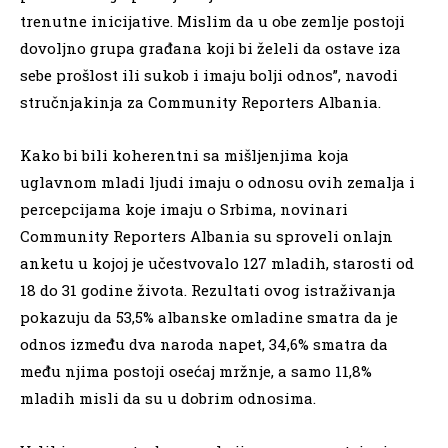
trenutne inicijative. Mislim da u obe zemlje postoji
dovoljno grupa građana koji bi želeli da ostave iza
sebe prošlost ili sukob i imaju bolji odnos”, navodi
stručnjakinja za Community Reporters Albania.
Kako bi bili koherentni sa mišljenjima koja
uglavnom mladi ljudi imaju o odnosu ovih zemalja i
percepcijama koje imaju o Srbima, novinari
Community Reporters Albania su sproveli onlajn
anketu u kojoj je učestvovalo 127 mladih, starosti od
18 do 31 godine života. Rezultati ovog istraživanja
pokazuju da 53,5% albanske omladine smatra da je
odnos između dva naroda napet, 34,6% smatra da
među njima postoji osećaj mržnje, a samo 11,8%
mladih misli da su u dobrim odnosima.