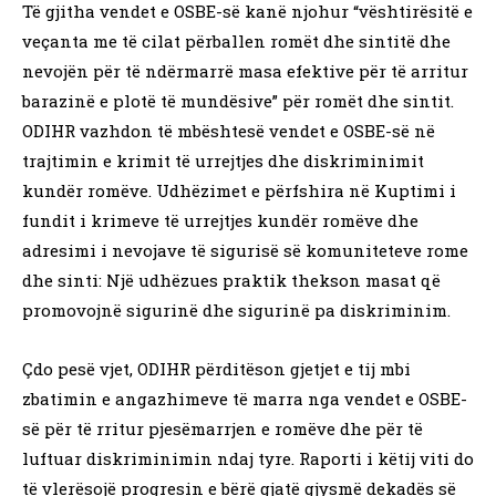
Të gjitha vendet e OSBE-së kanë njohur “vështirësitë e
veçanta me të cilat përballen romët dhe sintitë dhe
nevojën për të ndërmarrë masa efektive për të arritur
barazinë e plotë të mundësive” për romët dhe sintit.
ODIHR vazhdon të mbështesë vendet e OSBE-së në
trajtimin e krimit të urrejtjes dhe diskriminimit
kundër romëve. Udhëzimet e përfshira në Kuptimi i
fundit i krimeve të urrejtjes kundër romëve dhe
adresimi i nevojave të sigurisë së komuniteteve rome
dhe sinti: Një udhëzues praktik thekson masat që
promovojnë sigurinë dhe sigurinë pa diskriminim.
Çdo pesë vjet, ODIHR përditëson gjetjet e tij mbi
zbatimin e angazhimeve të marra nga vendet e OSBE-
së për të rritur pjesëmarrjen e romëve dhe për të
luftuar diskriminimin ndaj tyre. Raporti i këtij viti do
të vlerësojë progresin e bërë gjatë gjysmë dekadës së