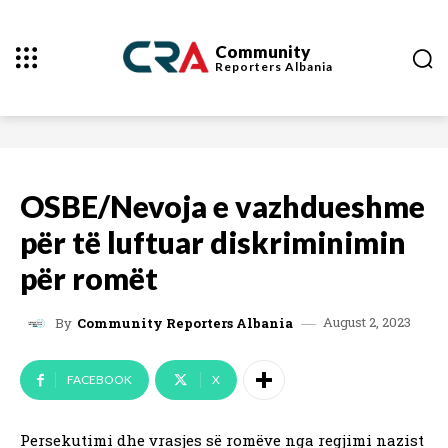
Community
Reporters
Albania
OSBE/Nevoja e vazhdueshme
për të luftuar diskriminimin
për romët
August 2, 2023
By
Community Reporters Albania
FACEBOOK
X
Persekutimi dhe vrasjes së romëve nga regjimi nazist