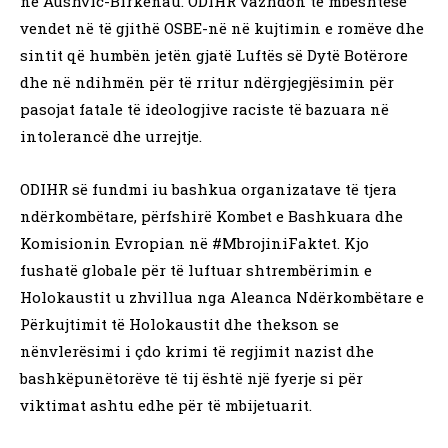
në Aushvic-Birkenau. ODIHR vazhdon të mbështesë
vendet në të gjithë OSBE-në në kujtimin e romëve dhe
sintit që humbën jetën gjatë Luftës së Dytë Botërore
dhe në ndihmën për të rritur ndërgjegjësimin për
pasojat fatale të ideologjive raciste të bazuara në
intolerancë dhe urrejtje.
ODIHR së fundmi iu bashkua organizatave të tjera
ndërkombëtare, përfshirë Kombet e Bashkuara dhe
Komisionin Evropian në #MbrojiniFaktet. Kjo
fushatë globale për të luftuar shtrembërimin e
Holokaustit u zhvillua nga Aleanca Ndërkombëtare e
Përkujtimit të Holokaustit dhe thekson se
nënvlerësimi i çdo krimi të regjimit nazist dhe
bashkëpunëtorëve të tij është një fyerje si për
viktimat ashtu edhe për të mbijetuarit.