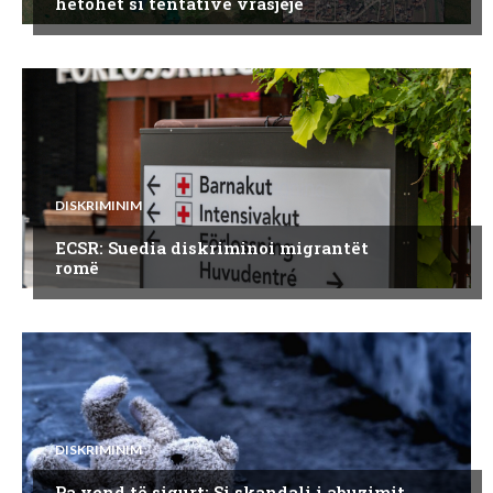
hetohet si tentativë vrasjeje
DISKRIMINIM
ECSR: Suedia diskriminoi migrantët
romë
DISKRIMINIM
Pa vend të sigurt: Si skandali i abuzimit