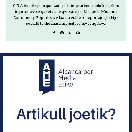
C.R.A është një organizatë jo-fitimprurëse e cila ka qëllim
të promovojë gazetarinë qytetare në Shqipëri. Misioni i
Community Reporters Albania është të raportojë çështjet
sociale të thelluara me natyrë investigative.