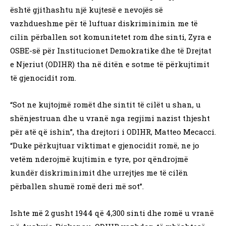
është gjithashtu një kujtesë e nevojës së
vazhdueshme për të luftuar diskriminimin me të
cilin përballen sot komunitetet rom dhe sinti, Zyra e
OSBE-së për Institucionet Demokratike dhe të Drejtat
e Njeriut (ODIHR) tha në ditën e sotme të përkujtimit
të gjenocidit rom.
“Sot ne kujtojmë romët dhe sintit të cilët u shan, u
shënjestruan dhe u vranë nga regjimi nazist thjesht
për atë që ishin”, tha drejtori i ODIHR, Matteo Mecacci.
“Duke përkujtuar viktimat e gjenocidit romë, ne jo
vetëm nderojmë kujtimin e tyre, por qëndrojmë
kundër diskriminimit dhe urrejtjes me të cilën
përballen shumë romë deri më sot”.
Ishte më 2 gusht 1944 që 4,300 sinti dhe romë u vranë