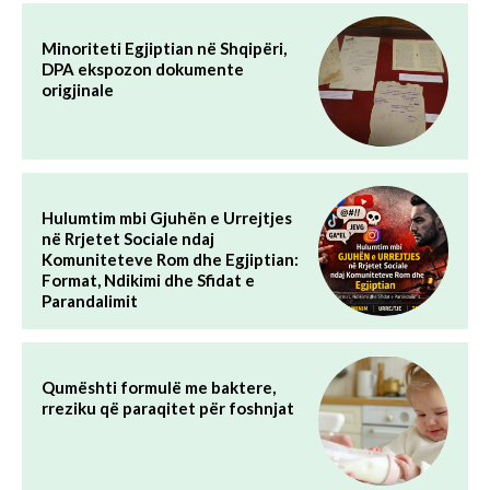
Minoriteti Egjiptian në Shqipëri,
DPA ekspozon dokumente
origjinale
Hulumtim mbi Gjuhën e Urrejtjes
në Rrjetet Sociale ndaj
Komuniteteve Rom dhe Egjiptian:
Format, Ndikimi dhe Sfidat e
Parandalimit
Qumështi formulë me baktere,
rreziku që paraqitet për foshnjat