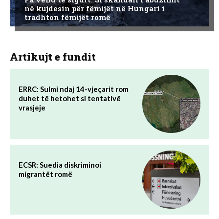
në kujdesin për fëmijët në Hungari i
tradhton fëmijët romë
Artikujt e fundit
ERRC: Sulmi ndaj 14-vjeçarit rom
duhet të hetohet si tentativë
vrasjeje
ECSR: Suedia diskriminoi
migrantët romë