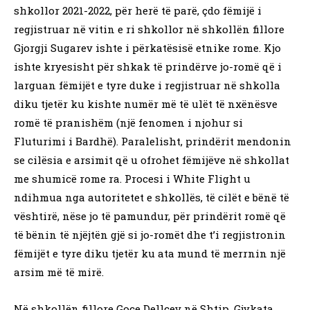
shkollor 2021-2022, për herë të parë, çdo fëmijë i
regjistruar në vitin e ri shkollor në shkollën fillore
Gjorgji Sugarev ishte i përkatësisë etnike rome. Kjo
ishte kryesisht për shkak të prindërve jo-romë që i
larguan fëmijët e tyre duke i regjistruar në shkolla
diku tjetër ku kishte numër më të ulët të nxënësve
romë të pranishëm (një fenomen i njohur si
Fluturimi i Bardhë). Paralelisht, prindërit mendonin
se cilësia e arsimit që u ofrohet fëmijëve në shkollat
me shumicë rome ra. Procesi i White Flight u
ndihmua nga autoritetet e shkollës, të cilët e bënë të
vështirë, nëse jo të pamundur, për prindërit romë që
të bënin të njëjtën gjë si jo-romët dhe t’i regjistronin
fëmijët e tyre diku tjetër ku ata mund të merrnin një
arsim më të mirë.
Në shkollën fillore Goce Dellçev në Shtip, Gjykata