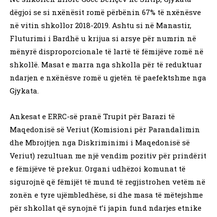
dëgjoi se si nxënësit romë përbënin 67% të nxënësve
në vitin shkollor 2018-2019. Ashtu si në Manastir,
Fluturimi i Bardhë u krijua si arsye për numrin në
mënyrë disproporcionale të lartë të fëmijëve romë në
shkollë. Masat e marra nga shkolla për të reduktuar
ndarjen e nxënësve romë u gjetën të paefektshme nga
Gjykata.
Ankesat e ERRC-së pranë Trupit për Barazi të
Maqedonisë së Veriut (Komisioni për Parandalimin
dhe Mbrojtjen nga Diskriminimi i Maqedonisë së
Veriut) rezultuan me një vendim pozitiv për prindërit
e fëmijëve të prekur. Organi udhëzoi komunat të
sigurojnë që fëmijët të mund të regjistrohen vetëm në
zonën e tyre ujëmbledhëse, si dhe masa të mëtejshme
për shkollat që synojnë t’i japin fund ndarjes etnike