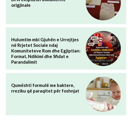
origjinale
Hulumtim mbi Gjuhën e Urrejtjes
në Rrjetet Sociale ndaj
Komuniteteve Rom dhe Egjiptian:
Format, Ndikimi dhe Sfidat e
Parandalimit
Qumështi formulë me baktere,
rreziku që paraqitet për foshnjat