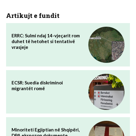
Artikujt e fundit
ERRC: Sulmi ndaj 14-vjeçarit rom
duhet të hetohet si tentativë
vrasjeje
ECSR: Suedia diskriminoi
migrantët romë
Minoriteti Egjiptian në Shqipëri,
DPA ekspozon dokumente