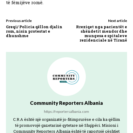
të fëmijëve romë.
Previous article
Next article
Greqi/ Policia qëllon djalin
Rreziqet nga pacientët e
rom, nisin protestat e
shëndetit mendor dhe
dhunshme
mungesa e spitaleve
rezidenciale në Tiranë
Community Reporters Albania
https://reportersalbania.com
C.R.A është një organizatë jo-fitimprurëse e cila ka qëllim
të promovojë gazetarinë qytetare në Shqipëri. Misioni i
Community Reporters Albania është të raportojë çështjet