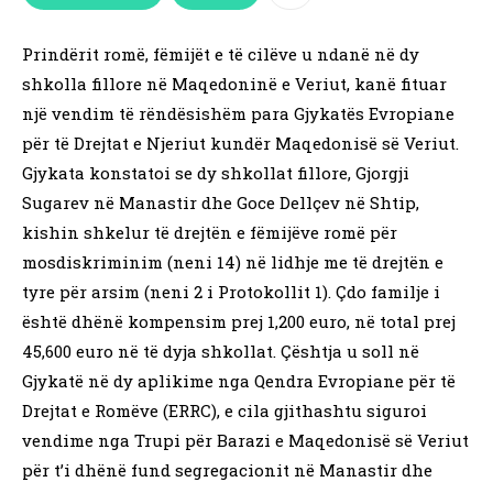
Prindërit romë, fëmijët e të cilëve u ndanë në dy
shkolla fillore në Maqedoninë e Veriut, kanë fituar
një vendim të rëndësishëm para Gjykatës Evropiane
për të Drejtat e Njeriut kundër Maqedonisë së Veriut.
Gjykata konstatoi se dy shkollat fillore, Gjorgji
Sugarev në Manastir dhe Goce Dellçev në Shtip,
kishin shkelur të drejtën e fëmijëve romë për
mosdiskriminim (neni 14) në lidhje me të drejtën e
tyre për arsim (neni 2 i Protokollit 1). Çdo familje i
është dhënë kompensim prej 1,200 euro, në total prej
45,600 euro në të dyja shkollat. Çështja u soll në
Gjykatë në dy aplikime nga Qendra Evropiane për të
Drejtat e Romëve (ERRC), e cila gjithashtu siguroi
vendime nga Trupi për Barazi e Maqedonisë së Veriut
për t’i dhënë fund segregacionit në Manastir dhe