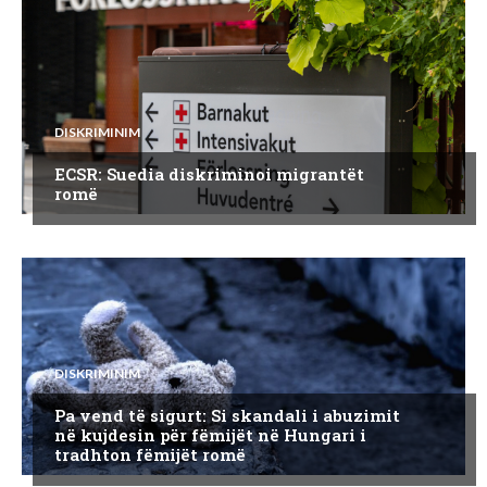
DISKRIMINIM
ECSR: Suedia diskriminoi migrantët
romë
DISKRIMINIM
Pa vend të sigurt: Si skandali i abuzimit
në kujdesin për fëmijët në Hungari i
tradhton fëmijët romë