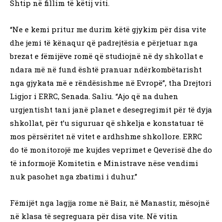
Shtip në fillim të këtij viti.
“Ne e kemi pritur me durim këtë gjykim për disa vite
dhe jemi të kënaqur që padrejtësia e përjetuar nga
brezat e fëmijëve romë që studiojnë në dy shkollat e
ndara më në fund është pranuar ndërkombëtarisht
nga gjykata më e rëndësishme në Evropë”, tha Drejtori
Ligjor i ERRC, Senada. Saliu. “Ajo që na duhen
urgjentisht tani janë planet e desegregimit për të dyja
shkollat, për t’u siguruar që shkelja e konstatuar të
mos përsëritet në vitet e ardhshme shkollore. ERRC
do të monitorojë me kujdes veprimet e Qeverisë dhe do
të informojë Komitetin e Ministrave nëse vendimi
nuk pasohet nga zbatimi i duhur.”
Fëmijët nga lagjja rome në Bair, në Manastir, mësojnë
në klasa të segreguara për disa vite. Në vitin