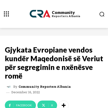
Community
Reporters
Albania
Gjykata Evropiane vendos
kundër Maqedonisë së Veriut
për segregimin e nxënësve
romë
By
Community Reporters Albania
December 16, 2022
FACEBOOK
X